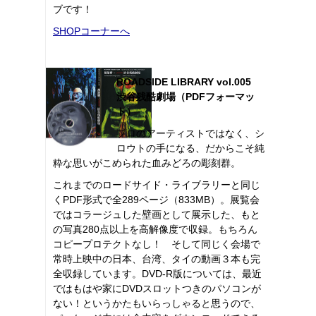
ブです！
SHOPコーナーへ
ROADSIDE LIBRARY vol.005
渋谷残酷劇場（PDFフォーマッ
ト）
プロのアーティストではなく、シ
ロウトの手になる、だからこそ純
粋な思いがこめられた血みどろの彫刻群。
これまでのロードサイド・ライブラリーと同じ
くPDF形式で全289ページ（833MB）。展覧会
ではコラージュした壁画として展示した、もと
の写真280点以上を高解像度で収録。もちろん
コピープロテクトなし！ そして同じく会場で
常時上映中の日本、台湾、タイの動画３本も完
全収録しています。DVD-R版については、最近
ではもはや家にDVDスロットつきのパソコンが
ない！というかたもいらっしゃると思うので、