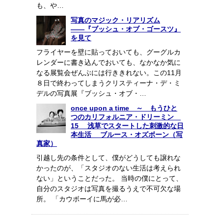
も、や…
写真のマジック・リアリズム
――『ブッシュ・オブ・ゴースツ』
を見て
フライヤーを壁に貼っておいても、グーグルカ
レンダーに書き込んでおいても、なかなか気に
なる展覧会ぜんぶには行ききれない。この11月
８日で終わってしまうクリスティーナ・デ・ミ
デルの写真展『ブッシュ・オブ・…
once upon a time ～ もうひと
つのカリフォルニア・ドリーミン
15 浅草でスタートした刺激的な日
本生活 ブルース・オズボーン（写
真家）
引越し先の条件として、僕がどうしても譲れな
かったのが、「スタジオのない生活は考えられ
ない」ということだった。 当時の僕にとって、
自分のスタジオは写真を撮るうえで不可欠な場
所。 「カウボーイに馬が必…