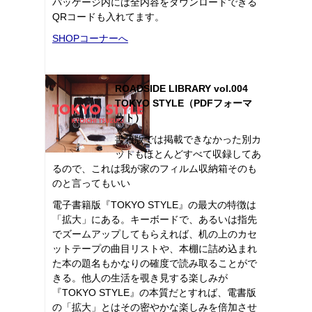
パッケージ内には全内容をダウンロードできる
QRコードも入れてます。
SHOPコーナーへ
ROADSIDE LIBRARY vol.004
TOKYO STYLE（PDFフォーマ
ット）
書籍版では掲載できなかった別カ
ットもほとんどすべて収録してあ
るので、これは我が家のフィルム収納箱そのも
のと言ってもいい
電子書籍版『TOKYO STYLE』の最大の特徴は
「拡大」にある。キーボードで、あるいは指先
でズームアップしてもらえれば、机の上のカセ
ットテープの曲目リストや、本棚に詰め込まれ
た本の題名もかなりの確度で読み取ることがで
きる。他人の生活を覗き見する楽しみが
『TOKYO STYLE』の本質だとすれば、電書版
の「拡大」とはその密やかな楽しみを倍加させ