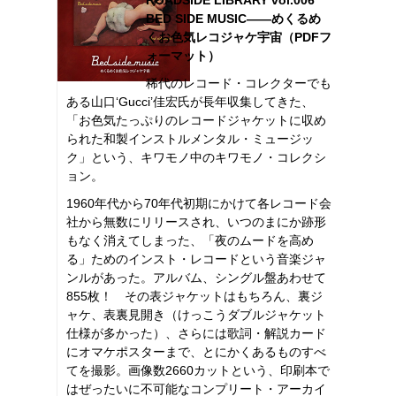
BED SIDE MUSIC――めくるめ
くお色気レコジャケ宇宙（PDFフ
ォーマット）
稀代のレコード・コレクターでも
ある山口‘Gucci’佳宏氏が長年収集してきた、
「お色気たっぷりのレコードジャケットに収め
られた和製インストルメンタル・ミュージッ
ク」という、キワモノ中のキワモノ・コレクシ
ョン。
1960年代から70年代初期にかけて各レコード会
社から無数にリリースされ、いつのまにか跡形
もなく消えてしまった、「夜のムードを高め
る」ためのインスト・レコードという音楽ジャ
ンルがあった。アルバム、シングル盤あわせて
855枚！ その表ジャケットはもちろん、裏ジ
ャケ、表裏見開き（けっこうダブルジャケット
仕様が多かった）、さらには歌詞・解説カード
にオマケポスターまで、とにかくあるものすべ
てを撮影。画像数2660カットという、印刷本で
はぜったいに不可能なコンプリート・アーカイ