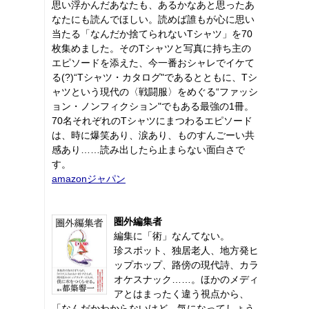
思い浮かんだあなたも、あるかなあと思ったあ
なたにも読んでほしい。読めば誰もが心に思い
当たる「なんだか捨てられないTシャツ」を70
枚集めました。そのTシャツと写真に持ち主の
エピソードを添えた、今一番おシャレでイケて
る(?)“Tシャツ・カタログ"であるとともに、Tシ
ャツという現代の〈戦闘服〉をめぐる“ファッシ
ョン・ノンフィクション"でもある最強の1冊。
70名それぞれのTシャツにまつわるエピソード
は、時に爆笑あり、涙あり、ものすんごーい共
感あり……読み出したら止まらない面白さで
す。
amazonジャパン
圏外編集者
編集に「術」なんてない。
珍スポット、独居老人、地方発ヒ
ップホップ、路傍の現代詩、カラ
オケスナック……。ほかのメディ
アとはまったく違う視点から、
「なんだかわからないけど、気になってしょう