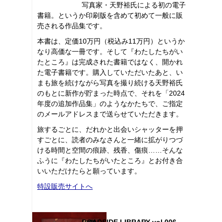
写真家・天野裕氏による初の電子
書籍。というか印刷版を含めて初めて一般に販
売される作品集です。
本書は、定価10万円（税込み11万円）というか
なり高価な一冊です。そして『わたしたちがい
たところ』は完成された書籍ではなく、開かれ
た電子書籍です。購入していただいたあと、い
まも旅を続けながら写真を撮り続ける天野裕氏
のもとに新作が貯まった時点で、それを「2024
年度の追加作品集」のようなかたちで、ご指定
のメールアドレスまで送らせていただきます。
旅するごとに、だれかと出会いシャッターを押
すごとに、読者のみなさんと一緒に拡がりつづ
ける時間と空間の痕跡、残香、傷痕……そんな
ふうに『わたしたちがいたところ』とお付き合
いいただけたらと願っています。
特設販売サイトへ
ROADSIDE LIBRARY vol.006