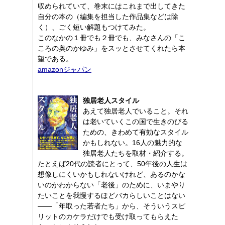
収められていて、巻末にはこれまで出してきた
自分の本の（編集を担当した作品集などは除
く）、ごく短い解題もつけてみた。
このなかの１冊でも２冊でも、みなさんの「こ
ころの奥のかゆみ」をスッとさせてくれたら本
望である。
amazonジャパン
独居老人スタイル
あえて独居老人でいること。それ
は老いていくこの国で生きのびる
ための、きわめて有効なスタイル
かもしれない。16人の魅力的な
独居老人たちを取材・紹介する。
たとえば20代の読者にとって、50年後の人生は
想像しにくいかもしれないけれど、あるのかな
いのかわからない「老後」のために、いまやり
たいことを我慢するほどバカらしいことはない
――「年取った若者たち」から、そういうスピ
リットのカケラだけでも受け取ってもらえた