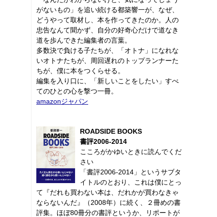
がないもの」を追い続ける都築響一が、なぜ、
どうやって取材し、本を作ってきたのか。人の
忠告なんて聞かず、自分の好奇心だけで道なき
道を歩んできた編集者の言葉。
多数決で負ける子たちが、「オトナ」になれな
いオトナたちが、周回遅れのトップランナーた
ちが、僕に本をつくらせる。
編集を入り口に、「新しいことをしたい」すべ
てのひとの心を撃つ一冊。
amazonジャパン
ROADSIDE BOOKS
書評2006-2014
こころがかゆいときに読んでくだ
さい
「書評2006-2014」というサブタ
イトルのとおり、これは僕にとっ
て『だれも買わない本は、だれかが買わなきゃ
ならないんだ』（2008年）に続く、２冊めの書
評集。ほぼ80冊分の書評というか、リポートが