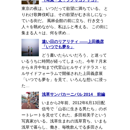
（写真・文：フクサコアヤコ）
東京の夜は、いつだって欲望に満ちている。 と
りわけ歌舞伎町は、その欲望がむき出しになっ
ている街だ。 風林会館の前に立ち、行き交う
人々を眺めながら、私はふと考える。 この街に
集まる人々は、何を求め…
遠い日のリアリティ ――上田義彦
「いつでも夢を」
どう書いたらいいだろう、と迷って
いるうちに時間が経ってしまった。今年７月末
から８月中旬まで代官山ヒルサイドテラス・ヒ
ルサイドフォーラムで開催された上田義彦展
「いつでも夢を」を見て、いろんな想いに浸っ
た…
浅草サンバカーニバル 2014 前編
いまから2年前、2012年6月13日配
信号で「山谷に生きる男たち」のポ
ートレートを見せてくれた、多田裕美子という
写真家がいる。浅草生まれの浅草育ち、いまも
浅草で暮らし、働き、毎晩飲んでる多田さん