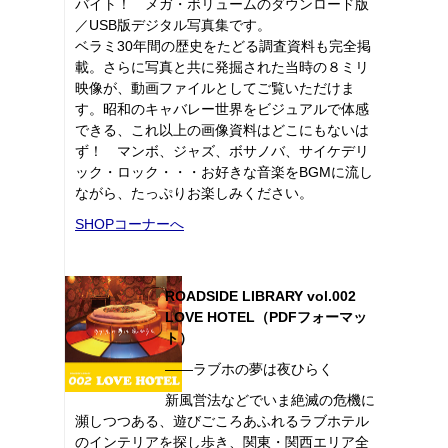
バイト！ メガ・ボリュームのダウンロード版
／USB版デジタル写真集です。
ベラミ30年間の歴史をたどる調査資料も完全掲
載。さらに写真と共に発掘された当時の８ミリ
映像が、動画ファイルとしてご覧いただけま
す。昭和のキャバレー世界をビジュアルで体感
できる、これ以上の画像資料はどこにもないは
ず！ マンボ、ジャズ、ボサノバ、サイケデリ
ック・ロック・・・お好きな音楽をBGMに流し
ながら、たっぷりお楽しみください。
SHOPコーナーへ
ROADSIDE LIBRARY vol.002
LOVE HOTEL（PDFフォーマッ
ト）
――ラブホの夢は夜ひらく
新風営法などでいま絶滅の危機に
瀕しつつある、遊びごころあふれるラブホテル
のインテリアを探し歩き、関東・関西エリア全