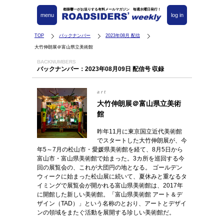
都築響一がお送りする有料メールマガジン 毎週水曜日発行！
menu
log in
TOP
バックナンバー
2023年08月 配信
大竹伸朗展＠富山県立美術館
BACKNUMBERS
バックナンバー：2023年08月09日 配信号 収録
art
大竹伸朗展＠富山県立美術
館
昨年11月に東京国立近代美術館
でスタートした大竹伸朗展が、今
年5～7月の松山市・愛媛県美術館を経て、8月5日から
富山市・富山県美術館で始まった。3カ所を巡回する今
回の展覧会の、これが大団円の地となる。 ゴールデン
ウィークに始まった松山展に続いて、夏休みと重なるタ
イミングで展覧会が開かれる富山県美術館は、2017年
に開館した新しい美術館。「富山県美術館 アート＆デ
ザイン（TAD）」という名称のとおり、アートとデザイ
ンの領域をまたぐ活動を展開する珍しい美術館だ。