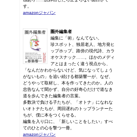
す。
amazonジャパン
圏外編集者
編集に「術」なんてない。
珍スポット、独居老人、地方発ヒ
ップホップ、路傍の現代詩、カラ
オケスナック……。ほかのメディ
アとはまったく違う視点から、
「なんだかわからないけど、気になってしょう
がないもの」を追い続ける都築響一が、なぜ、
どうやって取材し、本を作ってきたのか。人の
忠告なんて聞かず、自分の好奇心だけで道なき
道を歩んできた編集者の言葉。
多数決で負ける子たちが、「オトナ」になれな
いオトナたちが、周回遅れのトップランナーた
ちが、僕に本をつくらせる。
編集を入り口に、「新しいことをしたい」すべ
てのひとの心を撃つ一冊。
amazonジャパン