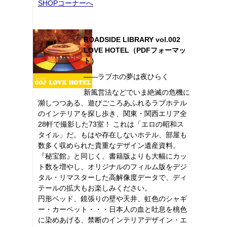
SHOPコーナーへ
ROADSIDE LIBRARY vol.002
LOVE HOTEL（PDFフォーマッ
ト）
――ラブホの夢は夜ひらく
新風営法などでいま絶滅の危機に
瀕しつつある、遊びごころあふれるラブホテル
のインテリアを探し歩き、関東・関西エリア全
28軒で撮影した73室！ これは「エロの昭和ス
タイル」だ。もはや存在しないホテル、部屋も
数多く収められた貴重なデザイン遺産資料。
『秘宝館』と同じく、書籍版よりも大幅にカッ
ト数を増やし、オリジナルのフィルム版をデジ
タル・リマスターした高解像度データで、ディ
テールの拡大もお楽しみください。
円形ベッド、鏡張りの壁や天井、虹色のシャギ
ー・カーペット・・・日本人の血と吐息を桃色
に染めあげる、禁断のインテリアデザイン・エ