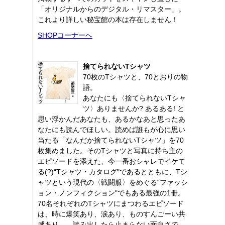
「オリジナルからのデジタル・リマスター」。
これより詳しい秘宝館の本は存在しません！
SHOPコーナーへ
捨てられないTシャツ
70枚のTシャツと、70とおりの物
語。
あなたにも〈捨てられないTシャ
ツ〉ありませんか? あるある! と
思い浮かんだあなたも、あるかなあと思ったあ
なたにも読んでほしい。読めば誰もが心に思い
当たる「なんだか捨てられないTシャツ」を70
枚集めました。そのTシャツと写真に持ち主の
エピソードを添えた、今一番おシャレでイケて
る(?)“Tシャツ・カタログ"であるとともに、Tシ
ャツという現代の〈戦闘服〉をめぐる“ファッシ
ョン・ノンフィクション"でもある最強の1冊。
70名それぞれのTシャツにまつわるエピソード
は、時に爆笑あり、涙あり、ものすんごーい共
感あり……読み出したら止まらない面白さで