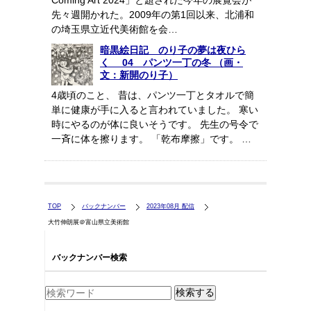
Coming Art 2024」と題された今年の展覧会が
先々週開かれた。2009年の第1回以来、北浦和
の埼玉県立近代美術館を会…
暗黒絵日記 のり子の夢は夜ひら
く 04 パンツ一丁の冬 （画・
文：新開のり子）
4歳頃のこと、 昔は、パンツ一丁とタオルで簡
単に健康が手に入ると言われていました。 寒い
時にやるのが体に良いそうです。 先生の号令で
一斉に体を擦ります。 「乾布摩擦」です。 …
TOP
バックナンバー
2023年08月 配信
大竹伸朗展＠富山県立美術館
バックナンバー検索