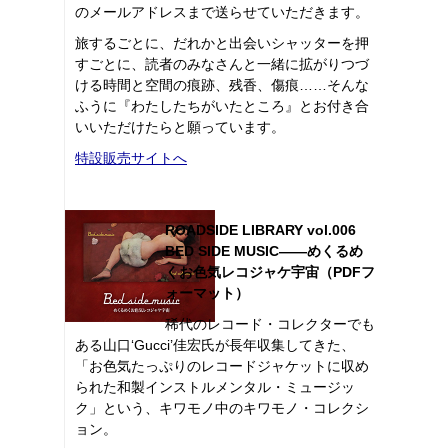
のメールアドレスまで送らせていただきます。
旅するごとに、だれかと出会いシャッターを押
すごとに、読者のみなさんと一緒に拡がりつづ
ける時間と空間の痕跡、残香、傷痕……そんな
ふうに『わたしたちがいたところ』とお付き合
いいただけたらと願っています。
特設販売サイトへ
ROADSIDE LIBRARY vol.006
BED SIDE MUSIC――めくるめ
くお色気レコジャケ宇宙（PDFフ
ォーマット）
稀代のレコード・コレクターでも
ある山口‘Gucci’佳宏氏が長年収集してきた、
「お色気たっぷりのレコードジャケットに収め
られた和製インストルメンタル・ミュージッ
ク」という、キワモノ中のキワモノ・コレクシ
ョン。