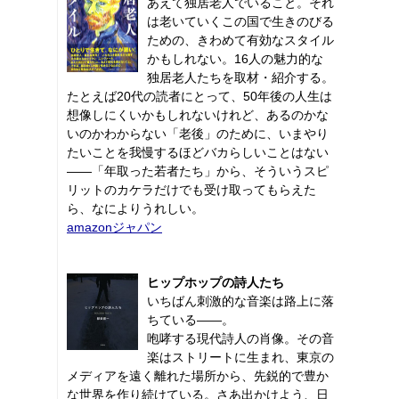
あえて独居老人でいること。それ
は老いていくこの国で生きのびる
ための、きわめて有効なスタイル
かもしれない。16人の魅力的な
独居老人たちを取材・紹介する。
たとえば20代の読者にとって、50年後の人生は
想像しにくいかもしれないけれど、あるのかな
いのかわからない「老後」のために、いまやり
たいことを我慢するほどバカらしいことはない
――「年取った若者たち」から、そういうスピ
リットのカケラだけでも受け取ってもらえた
ら、なによりうれしい。
amazonジャパン
ヒップホップの詩人たち
いちばん刺激的な音楽は路上に落
ちている――。
咆哮する現代詩人の肖像。その音
楽はストリートに生まれ、東京の
メディアを遠く離れた場所から、先鋭的で豊か
な世界を作り続けている。さあ出かけよう、日