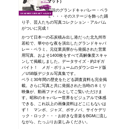
マット）
伝説のグランドキャバレー・ベラ
ミ・・・そのステージを飾った踊
り子、芸人たちの写真コレクション・アルバム
がついに完成！
かつて日本一の石炭積み出し港だった北九州市
若松で、華やかな夜を演出したグランドキャバ
レー・ベラミ。元従業員寮から発掘された営業
用写真、およそ1400枚をすべて高解像度スキャ
ンして掲載しました。データサイズ・約2ギガ
バイト！ メガ・ボリュームのダウンロード版
／USB版デジタル写真集です。
ベラミ30年間の歴史をたどる調査資料も完全掲
載。さらに写真と共に発掘された当時の８ミリ
映像が、動画ファイルとしてご覧いただけま
す。昭和のキャバレー世界をビジュアルで体感
できる、これ以上の画像資料はどこにもないは
ず！ マンボ、ジャズ、ボサノバ、サイケデリ
ック・ロック・・・お好きな音楽をBGMに流し
ながら、たっぷりお楽しみください。