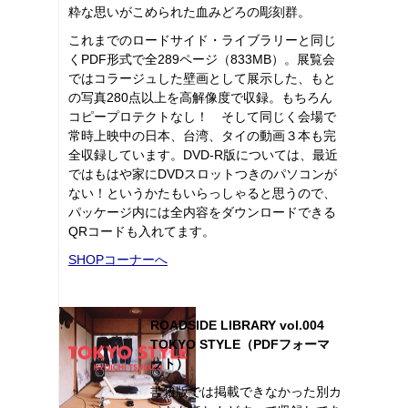
粋な思いがこめられた血みどろの彫刻群。
これまでのロードサイド・ライブラリーと同じ
くPDF形式で全289ページ（833MB）。展覧会
ではコラージュした壁画として展示した、もと
の写真280点以上を高解像度で収録。もちろん
コピープロテクトなし！ そして同じく会場で
常時上映中の日本、台湾、タイの動画３本も完
全収録しています。DVD-R版については、最近
ではもはや家にDVDスロットつきのパソコンが
ない！というかたもいらっしゃると思うので、
パッケージ内には全内容をダウンロードできる
QRコードも入れてます。
SHOPコーナーへ
ROADSIDE LIBRARY vol.004
TOKYO STYLE（PDFフォーマ
ット）
書籍版では掲載できなかった別カ