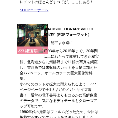
レメントのほとんどすべてが、ここにある！
SHOPコーナーへ
ROADSIDE LIBRARY vol.001
秘宝館（PDFフォーマット）
――秘宝よ永遠に
1993年から2015年まで、20年間
以上にわたって取材してきた秘宝
館。北海道から九州嬉野まで11館の写真を網羅
し、書籍版では未収録のカットを大幅に加えた
全777ページ、オールカラーの巨大画像資料
集。
すべてのカットが拡大に耐えられるよう、777
ページページで全1.8ギガのメガ・サイズ電
書！ 通常の電子書籍よりもはるかに高解像度
のデータで、気になるディテールもクローズア
ップ可能です。
1990年代の撮影はフィルムだったため、今回は
掲載するすべてのカットをスキャンし直した