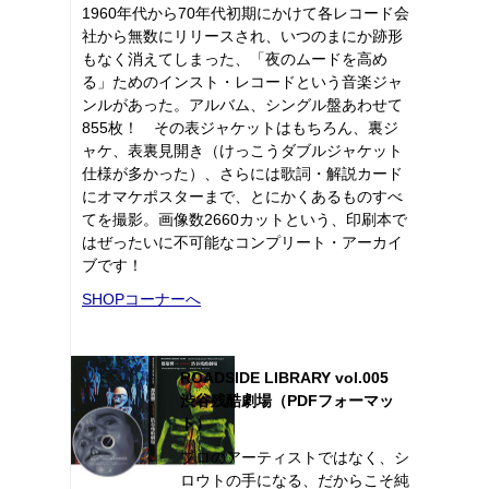
1960年代から70年代初期にかけて各レコード会
社から無数にリリースされ、いつのまにか跡形
もなく消えてしまった、「夜のムードを高め
る」ためのインスト・レコードという音楽ジャ
ンルがあった。アルバム、シングル盤あわせて
855枚！ その表ジャケットはもちろん、裏ジ
ャケ、表裏見開き（けっこうダブルジャケット
仕様が多かった）、さらには歌詞・解説カード
にオマケポスターまで、とにかくあるものすべ
てを撮影。画像数2660カットという、印刷本で
はぜったいに不可能なコンプリート・アーカイ
ブです！
SHOPコーナーへ
ROADSIDE LIBRARY vol.005
渋谷残酷劇場（PDFフォーマッ
ト）
プロのアーティストではなく、シ
ロウトの手になる、だからこそ純