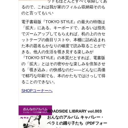
ットもほとんどすべて収録してあ
るので、これは我が家のフィルム収納箱そのも
のと言ってもいい
電子書籍版『TOKYO STYLE』の最大の特徴は
「拡大」にある。キーボードで、あるいは指先
でズームアップしてもらえれば、机の上のカセ
ットテープの曲目リストや、本棚に詰め込まれ
た本の題名もかなりの確度で読み取ることがで
きる。他人の生活を覗き見する楽しみが
『TOKYO STYLE』の本質だとすれば、電書版
の「拡大」とはその密やかな楽しみを倍加させ
る「覗き込み」の快感なのだ――どんなに高価
で精巧な印刷でも、本のかたちではけっして得
ることのできない。
SHOPコーナーへ
ROADSIDE LIBRARY vol.003
おんなのアルバム キャバレー・
ベラミの踊り子たち（PDFフォー