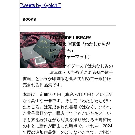
Tweets by KyoichiT
BOOKS
ROADSIDE LIBRARY
天野裕氏 写真集『わたしたちが
いたところ』
（PDFフォーマット）
ロードサイダーズではおなじみの
写真家・天野裕氏による初の電子
書籍。というか印刷版を含めて初めて一般に販
売される作品集です。
本書は、定価10万円（税込み11万円）というか
なり高価な一冊です。そして『わたしたちがい
たところ』は完成された書籍ではなく、開かれ
た電子書籍です。購入していただいたあと、い
まも旅を続けながら写真を撮り続ける天野裕氏
のもとに新作が貯まった時点で、それを「2024
年度の追加作品集」のようなかたちで、ご指定