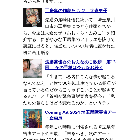
ろいろあります。…
工房集の作家たち ２ 大倉史子
先週の尾崎翔悟に続いて、埼玉県川
口市の工房集につどう作家たちか
ら、今週は大倉史子（おおくら・ふみこ）を紹
介する。にぎやかな工房集のアトリエを抜けて
裏庭に出ると、陽当たりのいい片隅に置かれた
机に画用紙を…
波磨茜也香のおんなのこ散歩 第13
回 夜の手紙は今もなお続く
「生きている内にこんな事が起こる
なんてねえ」と横で90年以上生きている祖母が
言っているのだからこりゃすごいことが起きて
るんだ、と「首相が緊急事態宣言を発令」「私
たちの暮らしはどう変わるのか」というテレ…
Coming Art 2024 埼玉県障害者アー
ト企画展
毎年この時期に開催される埼玉県障
害者アート企画展。「来るべき、次のアート