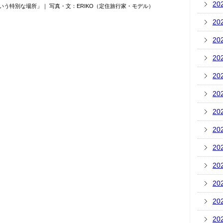
20
いう特別な場所」｜ 写真・文：ERIKO（定住旅行家・モデル）
20
20
20
20
20
20
20
20
20
20
20
20