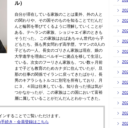
20
ル）
20
自分が滞在している家族のことは案外、外の人と
の関わりや、その国そのものを知ることでだんだ
20
んと輪郭を帯びてくるように理解していくことが
20
ある。テヘランの家族、ショジャエイ家のときも
そうだった。 この家族はおばあちゃん世代から子
20
どもたち、孫も男女問わず高学歴。ママンの3人の
子どもの一人、長女のゴリさん家族は現在、娘の
20
大学進学を理由にベルギーに拠点を移して生活し
20
ている。次女のフーリさん家族も、つい数ヶ月前
まで子ども教育のためカナダに住んでいたが、旦
20
那の仕事の関係でイランに戻ってきたばかり。長
男のキアラシもトルコに別宅を所有しており、月
20
に３、４回は往来している。知り合った頃は気が
つかなかったが、この家族はこの国において富裕
20
層に属していることがだんだんとわかってきた。
20
20
インすることでご覧いただけます。
の手続き・会員登録はこちら
20