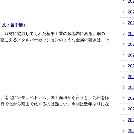
20
20
20
、文：畠中勝）
は、取材に協力してくれた植平工業の敷地内にある。鋼の工
20
も聴こえるメタルパーカッションのような金属の響きは、そ
20
20
20
20
20
た。南北に細長いベトナム、国土面積から言うと、九州を除
20
旅行で北から南まで旅するのは難しい。今回は数年ぶりにな
20
20
20