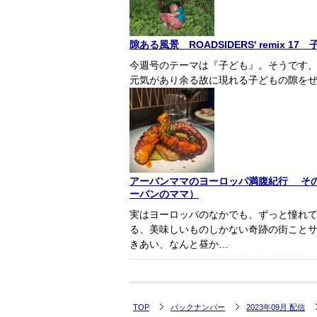
隙ある風景 ROADSIDERS' remix 1
今週号のテーマは『子ども』。そうです
元気があり余る故に現れる子どもの隙を
アーバンママのヨーロッパ満腹紀行 その
ーバンのママ）
実はヨーロッパのなかでも、ずっと憧れて
る、美味しいものしかない奇跡の街こと
きあい、なんと昼か…
TOP
バックナンバー
2023年09月 配信