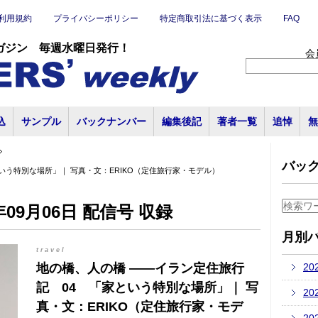
利用規約
プライバシーポリシー
特定商取引法に基づく表示
FAQ
ガジン 毎週水曜日発行！
会
込
サンプル
バックナンバー
編集後記
著者一覧
追悼
無
バッ
いう特別な場所」｜ 写真・文：ERIKO（定住旅行家・モデル）
09月06日 配信号 収録
月別
travel
地の橋、人の橋 ――イラン定住旅行
20
記 04 「家という特別な場所」｜ 写
20
真・文：ERIKO（定住旅行家・モデ