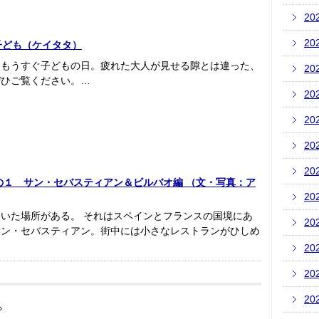
20
20
7 子ども（ケイタタ）
、もうすぐ子どもの日。疲れた大人が見せる隙とは違った、
20
ぜひご覧ください。…
20
20
20
20
１ サン・セバスティアン＆ビルバオ編 （文・写真：ア
20
いた場所がある。 それはスペインとフランスの国境にあ
20
サン・セバスティアン。街中には小さなレストランがひしめ
20
20
20