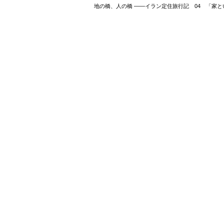
地の橋、人の橋 ――イラン定住旅行記 04 「家と