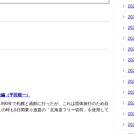
20
20
20
20
20
20
20
20
20
後編（平田順一）
20
1990年で札幌と函館に行ったが、これは団体旅行のため自
、この時も5日間乗り放題の「北海道フリー切符」を使用して
20
20