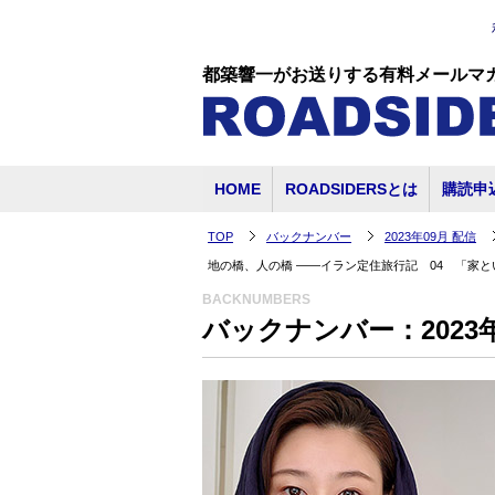
都築響一がお送りする有料メールマ
HOME
ROADSIDERSとは
購読申
TOP
バックナンバー
2023年09月 配信
地の橋、人の橋 ――イラン定住旅行記 04 「家と
BACKNUMBERS
バックナンバー：2023年