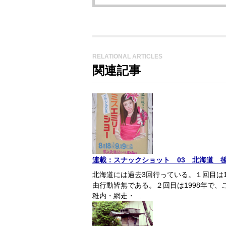
RELATIONAL ARTICLES
関連記事
連載：スナックショット 03 北海道 
北海道には過去3回行っている。１回目は
由行動皆無である。２回目は1998年で
稚内・網走・…