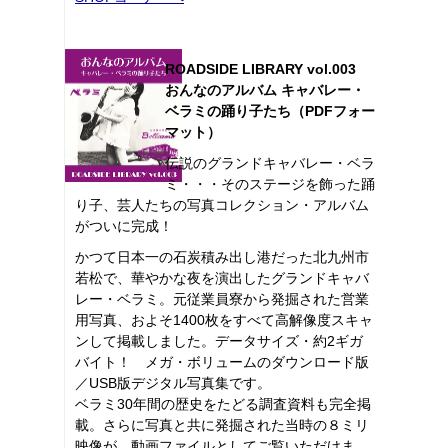
ROADSIDE LIBRARY vol.003
おんなのアルバム キャバレー・
ベラミの踊り子たち（PDFフォー
マット）
伝説のグランドキャバレー・ベラ
ミ・・・そのステージを飾った踊
り子、芸人たちの写真コレクション・アルバム
がついに完成！
かつて日本一の石炭積み出し港だった北九州市
若松で、華やかな夜を演出したグランドキャバ
レー・ベラミ。元従業員寮から発掘された営業
用写真、およそ1400枚をすべて高解像度スキャ
ンして掲載しました。データサイズ・約2ギガ
バイト！ メガ・ボリュームのダウンロード版
／USB版デジタル写真集です。
ベラミ30年間の歴史をたどる調査資料も完全掲
載。さらに写真と共に発掘された当時の８ミリ
映像が、動画ファイルとしてご覧いただけま