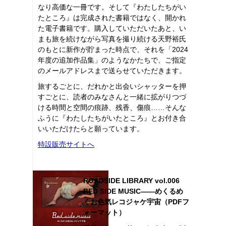
なり高価な一冊です。そして『わたしたちがい
たところ』は完成された書籍ではなく、開かれ
た電子書籍です。購入していただいたあと、い
まも旅を続けながら写真を撮り続ける天野裕氏
のもとに新作が貯まった時点で、それを「2024
年度の追加作品集」のようなかたちで、ご指定
のメールアドレスまで送らせていただきます。
旅するごとに、だれかと出会いシャッターを押
すごとに、読者のみなさんと一緒に拡がりつづ
ける時間と空間の痕跡、残香、傷痕……そんな
ふうに『わたしたちがいたところ』とお付き合
いいただけたらと願っています。
特設販売サイトへ
ROADSIDE LIBRARY vol.006
BED SIDE MUSIC――めくるめ
くお色気レコジャケ宇宙（PDFフ
ォーマット）