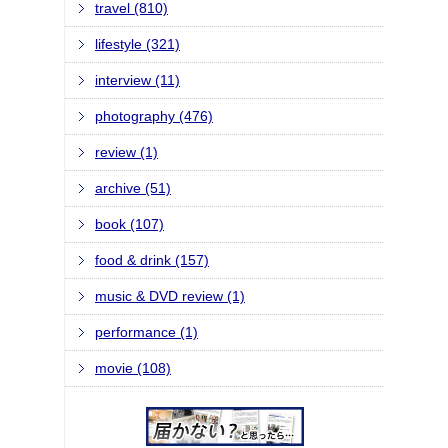
travel (810)
lifestyle (321)
interview (11)
photography (476)
review (1)
archive (51)
book (107)
food & drink (157)
music & DVD review (1)
performance (1)
movie (108)