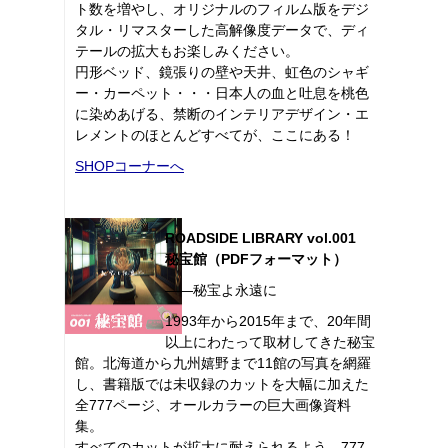
ト数を増やし、オリジナルのフィルム版をデジ
タル・リマスターした高解像度データで、ディ
テールの拡大もお楽しみください。
円形ベッド、鏡張りの壁や天井、虹色のシャギ
ー・カーペット・・・日本人の血と吐息を桃色
に染めあげる、禁断のインテリアデザイン・エ
レメントのほとんどすべてが、ここにある！
SHOPコーナーへ
ROADSIDE LIBRARY vol.001
秘宝館（PDFフォーマット）
――秘宝よ永遠に
1993年から2015年まで、20年間
以上にわたって取材してきた秘宝
館。北海道から九州嬉野まで11館の写真を網羅
し、書籍版では未収録のカットを大幅に加えた
全777ページ、オールカラーの巨大画像資料
集。
すべてのカットが拡大に耐えられるよう、777