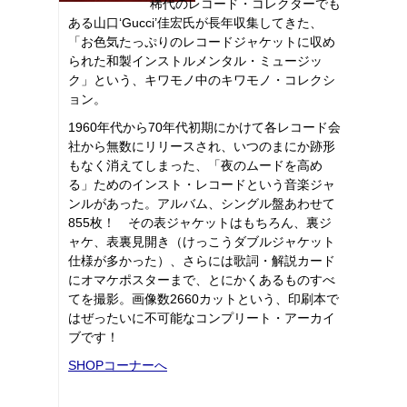
稀代のレコード・コレクターでも
ある山口‘Gucci’佳宏氏が長年収集してきた、
「お色気たっぷりのレコードジャケットに収め
られた和製インストルメンタル・ミュージッ
ク」という、キワモノ中のキワモノ・コレクシ
ョン。
1960年代から70年代初期にかけて各レコード会
社から無数にリリースされ、いつのまにか跡形
もなく消えてしまった、「夜のムードを高め
る」ためのインスト・レコードという音楽ジャ
ンルがあった。アルバム、シングル盤あわせて
855枚！ その表ジャケットはもちろん、裏ジ
ャケ、表裏見開き（けっこうダブルジャケット
仕様が多かった）、さらには歌詞・解説カード
にオマケポスターまで、とにかくあるものすべ
てを撮影。画像数2660カットという、印刷本で
はぜったいに不可能なコンプリート・アーカイ
ブです！
SHOPコーナーへ