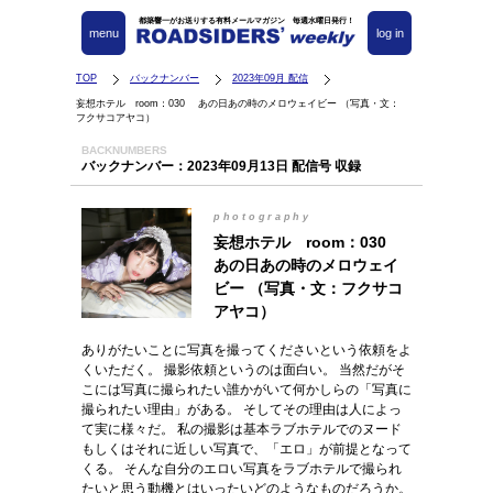
都築響一がお送りする有料メールマガジン 毎週水曜日発行！
menu
log in
TOP
バックナンバー
2023年09月 配信
妄想ホテル room：030 あの日あの時のメロウェイビー （写真・文：
フクサコアヤコ）
BACKNUMBERS
バックナンバー：2023年09月13日 配信号 収録
photography
妄想ホテル room：030
あの日あの時のメロウェイ
ビー （写真・文：フクサコ
アヤコ）
ありがたいことに写真を撮ってくださいという依頼をよ
くいただく。 撮影依頼というのは面白い。 当然だがそ
こには写真に撮られたい誰かがいて何かしらの「写真に
撮られたい理由」がある。 そしてその理由は人によっ
て実に様々だ。 私の撮影は基本ラブホテルでのヌード
もしくはそれに近しい写真で、「エロ」が前提となって
くる。 そんな自分のエロい写真をラブホテルで撮られ
たいと思う動機とはいったいどのようなものだろうか。