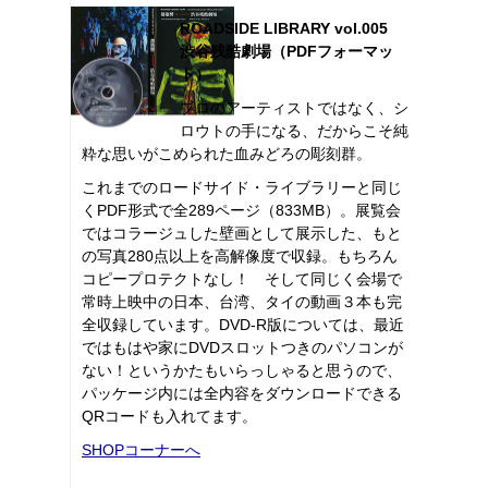
ROADSIDE LIBRARY vol.005
渋谷残酷劇場（PDFフォーマッ
ト）
プロのアーティストではなく、シ
ロウトの手になる、だからこそ純
粋な思いがこめられた血みどろの彫刻群。
これまでのロードサイド・ライブラリーと同じ
くPDF形式で全289ページ（833MB）。展覧会
ではコラージュした壁画として展示した、もと
の写真280点以上を高解像度で収録。もちろん
コピープロテクトなし！ そして同じく会場で
常時上映中の日本、台湾、タイの動画３本も完
全収録しています。DVD-R版については、最近
ではもはや家にDVDスロットつきのパソコンが
ない！というかたもいらっしゃると思うので、
パッケージ内には全内容をダウンロードできる
QRコードも入れてます。
SHOPコーナーへ