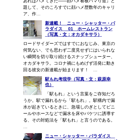
あればハメてきた――顔ハメ看板ハマり道』と
題して、そのころすでに顔ハメ歴数年のキャリ
ア、作…
新連載！ ニュー・シャッター・パ
ラダイス 01 ホームレストラン
（写真・文：オカダキサラ）
ロードサイダーズではすでにおなじみ、東京の
何気ない、でも思わず二度見せずにはいられな
い瞬間を切り取り続けるスナップシューター、
オカダキサラ。コロナ禍にもめげず活発に動き
回る彼女の新連載が始まります！ …
駅もれ考現学（写真・文：萩原幸
也）
「駅もれ」という言葉をご存知だろ
うか。駅で漏れるから「駅もれ」。駅構内で漏
水が起きているときに、急場しのぎとしてビニ
ールやホースなどで漏水を床やバケツに誘導す
る、その対処法を「駅もれ」と言うのである。
…
ニュー・シャッター・パラダイス