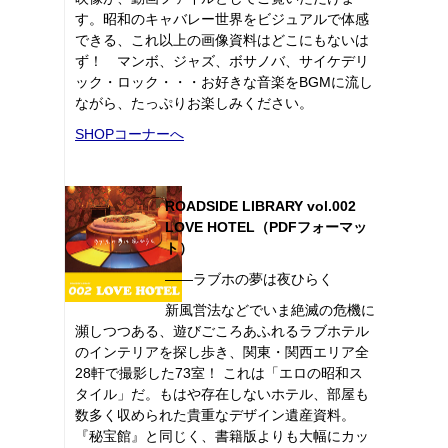
す。昭和のキャバレー世界をビジュアルで体感
できる、これ以上の画像資料はどこにもないは
ず！ マンボ、ジャズ、ボサノバ、サイケデリ
ック・ロック・・・お好きな音楽をBGMに流し
ながら、たっぷりお楽しみください。
SHOPコーナーへ
ROADSIDE LIBRARY vol.002
LOVE HOTEL（PDFフォーマッ
ト）
――ラブホの夢は夜ひらく
新風営法などでいま絶滅の危機に
瀕しつつある、遊びごころあふれるラブホテル
のインテリアを探し歩き、関東・関西エリア全
28軒で撮影した73室！ これは「エロの昭和ス
タイル」だ。もはや存在しないホテル、部屋も
数多く収められた貴重なデザイン遺産資料。
『秘宝館』と同じく、書籍版よりも大幅にカッ