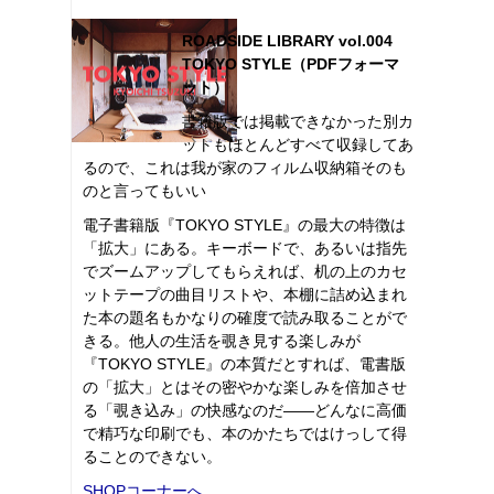
ROADSIDE LIBRARY vol.004
TOKYO STYLE（PDFフォーマ
ット）
書籍版では掲載できなかった別カ
ットもほとんどすべて収録してあ
るので、これは我が家のフィルム収納箱そのも
のと言ってもいい
電子書籍版『TOKYO STYLE』の最大の特徴は
「拡大」にある。キーボードで、あるいは指先
でズームアップしてもらえれば、机の上のカセ
ットテープの曲目リストや、本棚に詰め込まれ
た本の題名もかなりの確度で読み取ることがで
きる。他人の生活を覗き見する楽しみが
『TOKYO STYLE』の本質だとすれば、電書版
の「拡大」とはその密やかな楽しみを倍加させ
る「覗き込み」の快感なのだ――どんなに高価
で精巧な印刷でも、本のかたちではけっして得
ることのできない。
SHOPコーナーへ