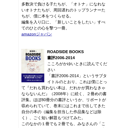
多数決で負ける子たちが、「オトナ」になれな
いオトナたちが、周回遅れのトップランナーた
ちが、僕に本をつくらせる。
編集を入り口に、「新しいことをしたい」すべ
てのひとの心を撃つ一冊。
amazonジャパン
ROADSIDE BOOKS
書評2006-2014
こころがかゆいときに読んでくだ
さい
「書評2006-2014」というサブタ
イトルのとおり、これは僕にとっ
て『だれも買わない本は、だれかが買わなきゃ
ならないんだ』（2008年）に続く、２冊めの書
評集。ほぼ80冊分の書評というか、リポートが
収められていて、巻末にはこれまで出してきた
自分の本の（編集を担当した作品集などは除
く）、ごく短い解題もつけてみた。
このなかの１冊でも２冊でも、みなさんの「こ