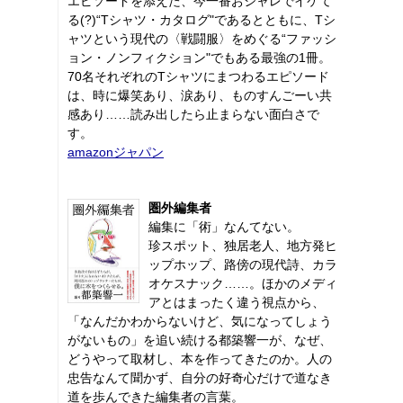
エピソードを添えた、今一番おシャレでイケて
る(?)“Tシャツ・カタログ"であるとともに、Tシ
ャツという現代の〈戦闘服〉をめぐる“ファッシ
ョン・ノンフィクション"でもある最強の1冊。
70名それぞれのTシャツにまつわるエピソード
は、時に爆笑あり、涙あり、ものすんごーい共
感あり……読み出したら止まらない面白さで
す。
amazonジャパン
圏外編集者
編集に「術」なんてない。
珍スポット、独居老人、地方発ヒ
ップホップ、路傍の現代詩、カラ
オケスナック……。ほかのメディ
アとはまったく違う視点から、
「なんだかわからないけど、気になってしょう
がないもの」を追い続ける都築響一が、なぜ、
どうやって取材し、本を作ってきたのか。人の
忠告なんて聞かず、自分の好奇心だけで道なき
道を歩んできた編集者の言葉。