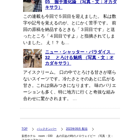
05 握手進化論 （写真・文：オカダ
キサラ）
この連載も今回で５回目を迎えました。 私は数
字や記号を覚えるのが、とにかく苦手です。 前
回の原稿を納品するときも「３回目です」と送
ったところ「４回目ですよ」と指摘されてしま
いました。 え！？ も…
ニュー・シャッター・パラダイス
32 とろける魅惑 （写真・文：オ
カダキサラ）
アイスクリーム。 口の中でとろける甘さが堪ら
ないスイーツです。冷たさとそのあとに広がる
甘さ。これは病みつきになります。 味のバリエ
ーションも多く、特に地方に行くと奇抜な組み
合わせに驚かされます。 …
TOP
バックナンバー
2023年09月 配信
妄想ホテル room：030 あの日あの時のメロウェイビー （写真・文：