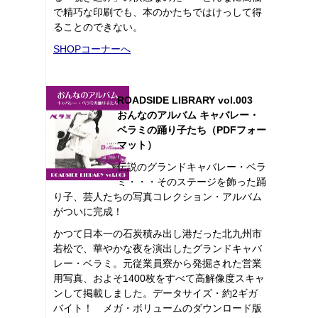
で精巧な印刷でも、本のかたちではけっして得
ることのできない。
SHOPコーナーへ
ROADSIDE LIBRARY vol.003
おんなのアルバム キャバレー・
ベラミの踊り子たち（PDFフォー
マット）
伝説のグランドキャバレー・ベラ
ミ・・・そのステージを飾った踊
り子、芸人たちの写真コレクション・アルバム
がついに完成！
かつて日本一の石炭積み出し港だった北九州市
若松で、華やかな夜を演出したグランドキャバ
レー・ベラミ。元従業員寮から発掘された営業
用写真、およそ1400枚をすべて高解像度スキャ
ンして掲載しました。データサイズ・約2ギガ
バイト！ メガ・ボリュームのダウンロード版