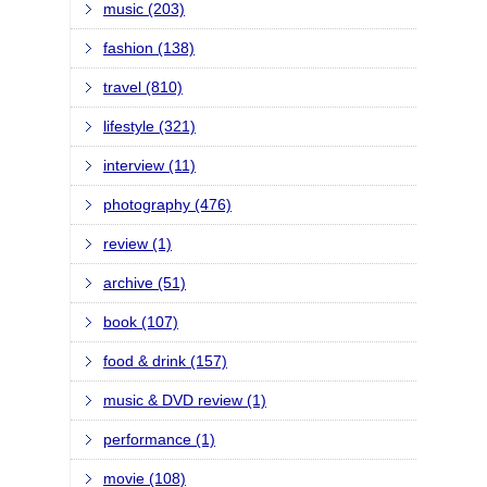
music (203)
fashion (138)
travel (810)
lifestyle (321)
interview (11)
photography (476)
review (1)
archive (51)
book (107)
food & drink (157)
music & DVD review (1)
performance (1)
movie (108)