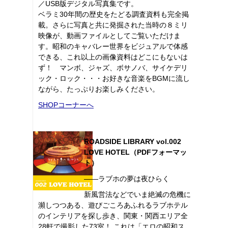
／USB版デジタル写真集です。
ベラミ30年間の歴史をたどる調査資料も完全掲
載。さらに写真と共に発掘された当時の８ミリ
映像が、動画ファイルとしてご覧いただけま
す。昭和のキャバレー世界をビジュアルで体感
できる、これ以上の画像資料はどこにもないは
ず！ マンボ、ジャズ、ボサノバ、サイケデリ
ック・ロック・・・お好きな音楽をBGMに流し
ながら、たっぷりお楽しみください。
SHOPコーナーへ
ROADSIDE LIBRARY vol.002
LOVE HOTEL（PDFフォーマッ
ト）
――ラブホの夢は夜ひらく
新風営法などでいま絶滅の危機に
瀕しつつある、遊びごころあふれるラブホテル
のインテリアを探し歩き、関東・関西エリア全
28軒で撮影した73室！ これは「エロの昭和ス