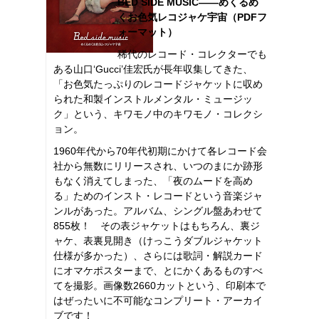
BED SIDE MUSIC――めくるめ
くお色気レコジャケ宇宙（PDFフ
ォーマット）
稀代のレコード・コレクターでも
ある山口‘Gucci’佳宏氏が長年収集してきた、
「お色気たっぷりのレコードジャケットに収め
られた和製インストルメンタル・ミュージッ
ク」という、キワモノ中のキワモノ・コレクシ
ョン。
1960年代から70年代初期にかけて各レコード会
社から無数にリリースされ、いつのまにか跡形
もなく消えてしまった、「夜のムードを高め
る」ためのインスト・レコードという音楽ジャ
ンルがあった。アルバム、シングル盤あわせて
855枚！ その表ジャケットはもちろん、裏ジ
ャケ、表裏見開き（けっこうダブルジャケット
仕様が多かった）、さらには歌詞・解説カード
にオマケポスターまで、とにかくあるものすべ
てを撮影。画像数2660カットという、印刷本で
はぜったいに不可能なコンプリート・アーカイ
ブです！