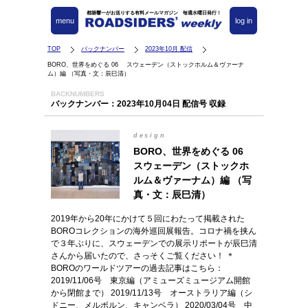
都築響一がお送りする有料メールマガジン 毎週水曜日発行！
menu
log in
TOP
バックナンバー
2023年10月 配信
BORO、世界をめぐる 06 スウェーデン（ストックホルム＆ヴァーナ
ム）編 （写真・文：辰巳清）
BACKNUMBERS
バックナンバー：2023年10月04日 配信号 収録
design
BORO、世界をめぐる 06
スウェーデン（ストックホ
ルム＆ヴァーナム）編 （写
真・文：辰巳清）
2019年から20年にかけて５回にわたって掲載された
BOROコレクションの海外巡回展報告。コロナ禍を挟ん
で３年ぶりに、スウェーデンでの展示リポートが辰巳清
さんから届いたので、さっそくご覧ください！ ＊
BOROのワールドツアーの過去記事はこちら：
2019/11/06号 東京編（アミューズミュージアム開館
から閉館まで） 2019/11/13号 オーストラリア編（シ
ドニー、メルボルン、キャンベラ） 2020/03/04号 中