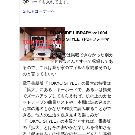
QRコードも入れてます。
SHOPコーナーへ
ROADSIDE LIBRARY vol.004
TOKYO STYLE（PDFフォーマ
ット）
書籍版では掲載できなかった別カ
ットもほとんどすべて収録してあ
るので、これは我が家のフィルム収納箱そのも
のと言ってもいい
電子書籍版『TOKYO STYLE』の最大の特徴は
「拡大」にある。キーボードで、あるいは指先
でズームアップしてもらえれば、机の上のカセ
ットテープの曲目リストや、本棚に詰め込まれ
た本の題名もかなりの確度で読み取ることがで
きる。他人の生活を覗き見する楽しみが
『TOKYO STYLE』の本質だとすれば、電書版
の「拡大」とはその密やかな楽しみを倍加させ
る「覗き込み」の快感なのだ――どんなに高価