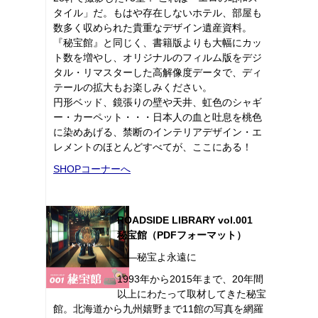
タイル」だ。もはや存在しないホテル、部屋も
数多く収められた貴重なデザイン遺産資料。
『秘宝館』と同じく、書籍版よりも大幅にカッ
ト数を増やし、オリジナルのフィルム版をデジ
タル・リマスターした高解像度データで、ディ
テールの拡大もお楽しみください。
円形ベッド、鏡張りの壁や天井、虹色のシャギ
ー・カーペット・・・日本人の血と吐息を桃色
に染めあげる、禁断のインテリアデザイン・エ
レメントのほとんどすべてが、ここにある！
SHOPコーナーへ
ROADSIDE LIBRARY vol.001
秘宝館（PDFフォーマット）
――秘宝よ永遠に
1993年から2015年まで、20年間
以上にわたって取材してきた秘宝
館。北海道から九州嬉野まで11館の写真を網羅