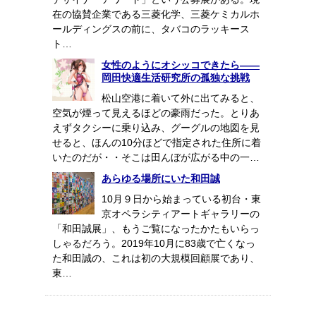
在の協賛企業である三菱化学、三菱ケミカルホ
ールディングスの前に、タバコのラッキース
ト…
女性のようにオシッコできたら――
岡田快適生活研究所の孤独な挑戦
松山空港に着いて外に出てみると、
空気が煙って見えるほどの豪雨だった。とりあ
えずタクシーに乗り込み、グーグルの地図を見
せると、ほんの10分ほどで指定された住所に着
いたのだが・・そこは田んぼが広がる中の一…
あらゆる場所にいた和田誠
10月９日から始まっている初台・東
京オペラシティアートギャラリーの
「和田誠展」、もうご覧になったかたもいらっ
しゃるだろう。2019年10月に83歳で亡くなっ
た和田誠の、これは初の大規模回顧展であり、
東…