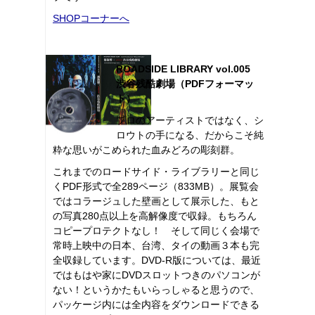
SHOPコーナーへ
ROADSIDE LIBRARY vol.005
渋谷残酷劇場（PDFフォーマッ
ト）
プロのアーティストではなく、シ
ロウトの手になる、だからこそ純
粋な思いがこめられた血みどろの彫刻群。
これまでのロードサイド・ライブラリーと同じ
くPDF形式で全289ページ（833MB）。展覧会
ではコラージュした壁画として展示した、もと
の写真280点以上を高解像度で収録。もちろん
コピープロテクトなし！ そして同じく会場で
常時上映中の日本、台湾、タイの動画３本も完
全収録しています。DVD-R版については、最近
ではもはや家にDVDスロットつきのパソコンが
ない！というかたもいらっしゃると思うので、
パッケージ内には全内容をダウンロードできる