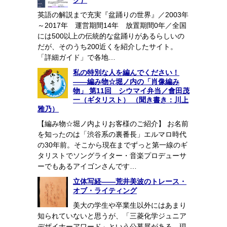
ク）
英語の解説まで充実『盆踊りの世界』／2003年
～2017年 運営期間14年 放置期間0年／全国
には500以上の伝統的な盆踊りがあるらしいの
だが、そのうち200近くを紹介したサイト。
「詳細ガイド」で各地…
私の特別な人を編んでください！
――編み物☆堀ノ内の「肖像編み
物」 第11回 シウマイ弁当／會田茂
一（ギタリスト） （聞き書き：川上
雅乃）
【編み物☆堀ノ内よりお客様のご紹介】 お名前
を知ったのは「渋谷系の裏番長」エルマロ時代
の30年前。そこから現在までずっと第一線のギ
タリストでソングライター・音楽プロデューサ
ーでもあるアイゴンさんです…
立体写経――荒井美波のトレース・
オブ・ライティング
美大の学生や卒業生以外にはあまり
知られていないと思うが、「三菱化学ジュニア
デザイナーアワード」という公募展がある。現