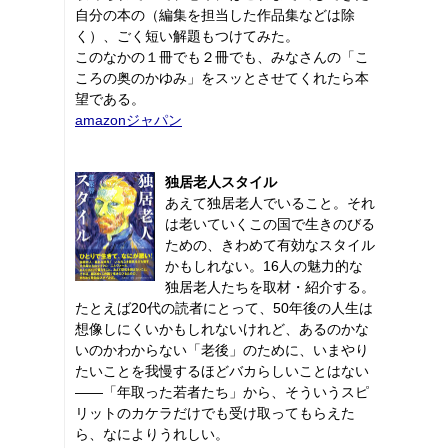
自分の本の（編集を担当した作品集などは除
く）、ごく短い解題もつけてみた。
このなかの１冊でも２冊でも、みなさんの「こ
ころの奥のかゆみ」をスッとさせてくれたら本
望である。
amazonジャパン
独居老人スタイル
あえて独居老人でいること。それ
は老いていくこの国で生きのびる
ための、きわめて有効なスタイル
かもしれない。16人の魅力的な
独居老人たちを取材・紹介する。
たとえば20代の読者にとって、50年後の人生は
想像しにくいかもしれないけれど、あるのかな
いのかわからない「老後」のために、いまやり
たいことを我慢するほどバカらしいことはない
――「年取った若者たち」から、そういうスピ
リットのカケラだけでも受け取ってもらえた
ら、なによりうれしい。