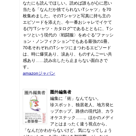
なたにも読んでほしい。読めば誰もが心に思い
当たる「なんだか捨てられないTシャツ」を70
枚集めました。そのTシャツと写真に持ち主の
エピソードを添えた、今一番おシャレでイケて
る(?)“Tシャツ・カタログ"であるとともに、Tシ
ャツという現代の〈戦闘服〉をめぐる“ファッシ
ョン・ノンフィクション"でもある最強の1冊。
70名それぞれのTシャツにまつわるエピソード
は、時に爆笑あり、涙あり、ものすんごーい共
感あり……読み出したら止まらない面白さで
す。
amazonジャパン
圏外編集者
編集に「術」なんてない。
珍スポット、独居老人、地方発ヒ
ップホップ、路傍の現代詩、カラ
オケスナック……。ほかのメディ
アとはまったく違う視点から、
「なんだかわからないけど、気になってしょう