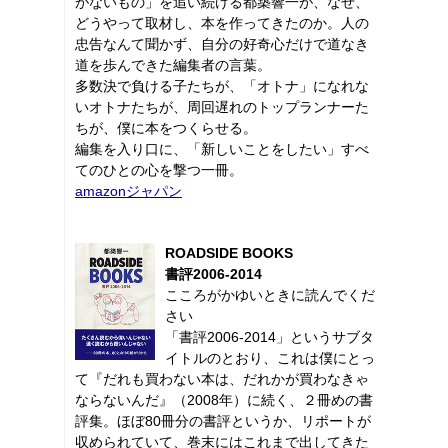
がないもの」を追い続ける都築響一が、なぜ、
どうやって取材し、本を作ってきたのか。人の
忠告なんて聞かず、自分の好奇心だけで道なき
道を歩んできた編集者の言葉。
多数決で負ける子たちが、「オトナ」になれな
いオトナたちが、周回遅れのトップランナーた
ちが、僕に本をつくらせる。
編集を入り口に、「新しいことをしたい」すべ
てのひとの心を撃つ一冊。
amazonジャパン
ROADSIDE BOOKS
書評2006-2014
こころがかゆいときに読んでくだ
さい
「書評2006-2014」というサブタ
イトルのとおり、これは僕にとっ
て『だれも買わない本は、だれかが買わなきゃ
ならないんだ』（2008年）に続く、２冊めの書
評集。ほぼ80冊分の書評というか、リポートが
収められていて、巻末にはこれまで出してきた