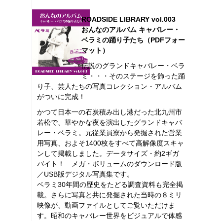
ROADSIDE LIBRARY vol.003
おんなのアルバム キャバレー・
ベラミの踊り子たち（PDFフォー
マット）
伝説のグランドキャバレー・ベラ
ミ・・・そのステージを飾った踊
り子、芸人たちの写真コレクション・アルバム
がついに完成！
かつて日本一の石炭積み出し港だった北九州市
若松で、華やかな夜を演出したグランドキャバ
レー・ベラミ。元従業員寮から発掘された営業
用写真、およそ1400枚をすべて高解像度スキャ
ンして掲載しました。データサイズ・約2ギガ
バイト！ メガ・ボリュームのダウンロード版
／USB版デジタル写真集です。
ベラミ30年間の歴史をたどる調査資料も完全掲
載。さらに写真と共に発掘された当時の８ミリ
映像が、動画ファイルとしてご覧いただけま
す。昭和のキャバレー世界をビジュアルで体感