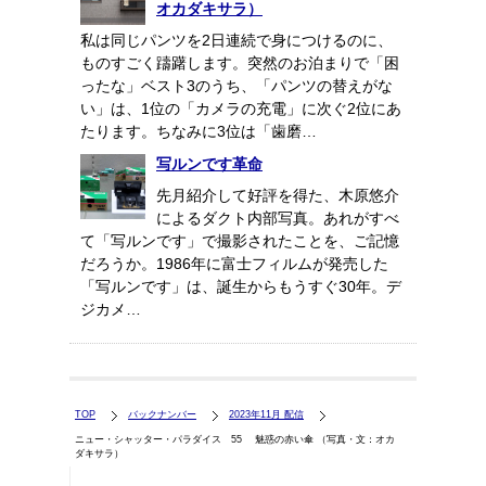
オカダキサラ）
私は同じパンツを2日連続で身につけるのに、
ものすごく躊躇します。突然のお泊まりで「困
ったな」ベスト3のうち、「パンツの替えがな
い」は、1位の「カメラの充電」に次ぐ2位にあ
たります。ちなみに3位は「歯磨…
写ルンです革命
先月紹介して好評を得た、木原悠介
によるダクト内部写真。あれがすべ
て「写ルンです」で撮影されたことを、ご記憶
だろうか。1986年に富士フィルムが発売した
「写ルンです」は、誕生からもうすぐ30年。デ
ジカメ…
TOP
バックナンバー
2023年11月 配信
ニュー・シャッター・パラダイス 55 魅惑の赤い傘 （写真・文：オカ
ダキサラ）