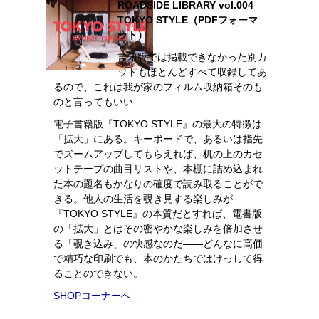
ROADSIDE LIBRARY vol.004
TOKYO STYLE（PDFフォーマ
ット）
書籍版では掲載できなかった別カ
ットもほとんどすべて収録してあ
るので、これは我が家のフィルム収納箱そのも
のと言ってもいい
電子書籍版『TOKYO STYLE』の最大の特徴は
「拡大」にある。キーボードで、あるいは指先
でズームアップしてもらえれば、机の上のカセ
ットテープの曲目リストや、本棚に詰め込まれ
た本の題名もかなりの確度で読み取ることがで
きる。他人の生活を覗き見する楽しみが
『TOKYO STYLE』の本質だとすれば、電書版
の「拡大」とはその密やかな楽しみを倍加させ
る「覗き込み」の快感なのだ――どんなに高価
で精巧な印刷でも、本のかたちではけっして得
ることのできない。
SHOPコーナーへ