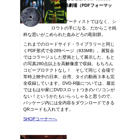
渋谷残酷劇場（PDFフォーマッ
ト）
プロのアーティストではなく、シ
ロウトの手になる、だからこそ純
粋な思いがこめられた血みどろの彫刻群。
これまでのロードサイド・ライブラリーと同じ
くPDF形式で全289ページ（833MB）。展覧会
ではコラージュした壁画として展示した、もと
の写真280点以上を高解像度で収録。もちろん
コピープロテクトなし！ そして同じく会場で
常時上映中の日本、台湾、タイの動画３本も完
全収録しています。DVD-R版については、最近
ではもはや家にDVDスロットつきのパソコンが
ない！というかたもいらっしゃると思うので、
パッケージ内には全内容をダウンロードできる
QRコードも入れてます。
SHOPコーナーへ