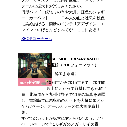
テールの拡大もお楽しみください。
円形ベッド、鏡張りの壁や天井、虹色のシャギ
ー・カーペット・・・日本人の血と吐息を桃色
に染めあげる、禁断のインテリアデザイン・エ
レメントのほとんどすべてが、ここにある！
SHOPコーナーへ
ROADSIDE LIBRARY vol.001
秘宝館（PDFフォーマット）
――秘宝よ永遠に
1993年から2015年まで、20年間
以上にわたって取材してきた秘宝
館。北海道から九州嬉野まで11館の写真を網羅
し、書籍版では未収録のカットを大幅に加えた
全777ページ、オールカラーの巨大画像資料
集。
すべてのカットが拡大に耐えられるよう、777
ページページで全1.8ギガのメガ・サイズ電