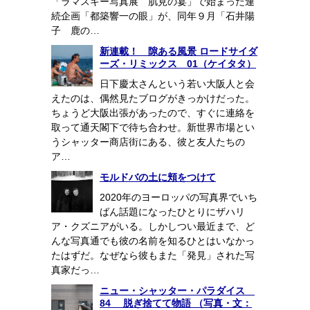
「ラマスキー写真展 肌見の宴」で始まった連
続企画「都築響一の眼」が、同年９月「石井陽
子 鹿の…
新連載！ 隙ある風景 ロードサイダ
ーズ・リミックス 01（ケイタタ）
日下慶太さんという若い大阪人と会
えたのは、偶然見たブログがきっかけだった。
ちょうど大阪出張があったので、すぐに連絡を
取って通天閣下で待ち合わせ。新世界市場とい
うシャッター商店街にある、彼と友人たちの
ア…
モルドバの土に頬をつけて
2020年のヨーロッパの写真界でいち
ばん話題になったひとりにザハリ
ア・クズニアがいる。しかしつい最近まで、ど
んな写真通でも彼の名前を知るひとはいなかっ
たはずだ。なぜなら彼もまた「発見」された写
真家だっ…
ニュー・シャッター・パラダイス
84 脱ぎ捨てて物語 （写真・文：