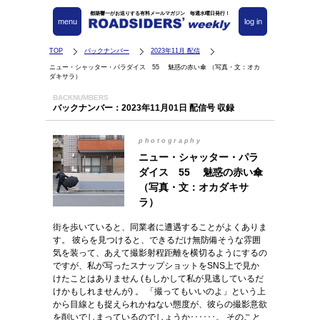
都築響一がお送りする有料メールマガジン 毎週水曜日発行！
menu
log in
TOP
バックナンバー
2023年11月 配信
ニュー・シャッター・パラダイス 55 魅惑の赤い傘 （写真・文：オカ
ダキサラ）
BACKNUMBERS
バックナンバー：2023年11月01日 配信号 収録
photography
ニュー・シャッター・パラ
ダイス 55 魅惑の赤い傘
（写真・文：オカダキサ
ラ）
街を歩いていると、同業者に遭遇することがよくありま
す。 彼らを見つけると、できるだけ無防備そうな雰囲
気を装って、あえて撮影射程距離を横切るようにするの
ですが、私が写ったスナップショットをSNS上で見か
けたことはありません (もしかして私が見逃しているだ
けかもしれませんが) 。 「撮ってもいいのよ」という上
から目線とも捉えられかねない態度が、彼らの撮影意欲
を削いでしまっているのでしょうか･･････。 そのこと