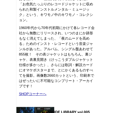
「お色気たっぷりのレコードジャケットに収め
られた和製インストルメンタル・ミュージッ
ク」という、キワモノ中のキワモノ・コレクシ
ョン。
1960年代から70年代初期にかけて各レコード会
社から無数にリリースされ、いつのまにか跡形
もなく消えてしまった、「夜のムードを高め
る」ためのインスト・レコードという音楽ジャ
ンルがあった。アルバム、シングル盤あわせて
855枚！ その表ジャケットはもちろん、裏ジ
ャケ、表裏見開き（けっこうダブルジャケット
仕様が多かった）、さらには歌詞・解説カード
にオマケポスターまで、とにかくあるものすべ
てを撮影。画像数2660カットという、印刷本で
はぜったいに不可能なコンプリート・アーカイ
ブです！
SHOPコーナーへ
ROADSIDE LIBRARY vol.005