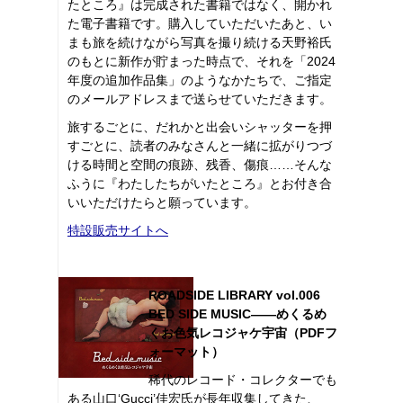
たところ』は完成された書籍ではなく、開かれ
た電子書籍です。購入していただいたあと、い
まも旅を続けながら写真を撮り続ける天野裕氏
のもとに新作が貯まった時点で、それを「2024
年度の追加作品集」のようなかたちで、ご指定
のメールアドレスまで送らせていただきます。
旅するごとに、だれかと出会いシャッターを押
すごとに、読者のみなさんと一緒に拡がりつづ
ける時間と空間の痕跡、残香、傷痕……そんな
ふうに『わたしたちがいたところ』とお付き合
いいただけたらと願っています。
特設販売サイトへ
ROADSIDE LIBRARY vol.006
BED SIDE MUSIC――めくるめ
くお色気レコジャケ宇宙（PDFフ
ォーマット）
稀代のレコード・コレクターでも
ある山口‘Gucci’佳宏氏が長年収集してきた、