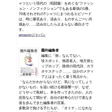
ャツという現代の〈戦闘服〉をめぐる“ファッシ
ョン・ノンフィクション"でもある最強の1冊。
70名それぞれのTシャツにまつわるエピソード
は、時に爆笑あり、涙あり、ものすんごーい共
感あり……読み出したら止まらない面白さで
す。
amazonジャパン
圏外編集者
編集に「術」なんてない。
珍スポット、独居老人、地方発ヒ
ップホップ、路傍の現代詩、カラ
オケスナック……。ほかのメディ
アとはまったく違う視点から、
「なんだかわからないけど、気になってしょう
がないもの」を追い続ける都築響一が、なぜ、
どうやって取材し、本を作ってきたのか。人の
忠告なんて聞かず、自分の好奇心だけで道なき
道を歩んできた編集者の言葉。
多数決で負ける子たちが、「オトナ」になれな