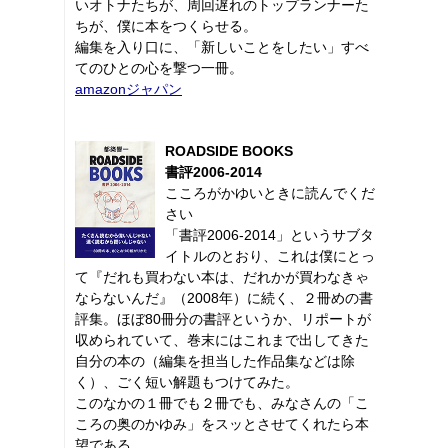
いオトナたちが、周回遅れのトップランナーた
ちが、僕に本をつくらせる。
編集を入り口に、「新しいことをしたい」すべ
てのひとの心を撃つ一冊。
amazonジャパン
ROADSIDE BOOKS
書評2006-2014
こころがかゆいときに読んでくだ
さい
「書評2006-2014」というサブタ
イトルのとおり、これは僕にとっ
て『だれも買わない本は、だれかが買わなきゃ
ならないんだ』（2008年）に続く、２冊めの書
評集。ほぼ80冊分の書評というか、リポートが
収められていて、巻末にはこれまで出してきた
自分の本の（編集を担当した作品集などは除
く）、ごく短い解題もつけてみた。
このなかの１冊でも２冊でも、みなさんの「こ
ころの奥のかゆみ」をスッとさせてくれたら本
望である。