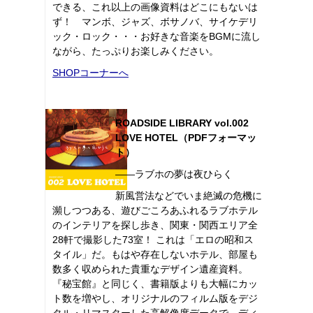
できる、これ以上の画像資料はどこにもないは
ず！ マンボ、ジャズ、ボサノバ、サイケデリ
ック・ロック・・・お好きな音楽をBGMに流し
ながら、たっぷりお楽しみください。
SHOPコーナーへ
ROADSIDE LIBRARY vol.002
LOVE HOTEL（PDFフォーマッ
ト）
――ラブホの夢は夜ひらく
新風営法などでいま絶滅の危機に
瀕しつつある、遊びごころあふれるラブホテル
のインテリアを探し歩き、関東・関西エリア全
28軒で撮影した73室！ これは「エロの昭和ス
タイル」だ。もはや存在しないホテル、部屋も
数多く収められた貴重なデザイン遺産資料。
『秘宝館』と同じく、書籍版よりも大幅にカッ
ト数を増やし、オリジナルのフィルム版をデジ
タル・リマスターした高解像度データで、ディ