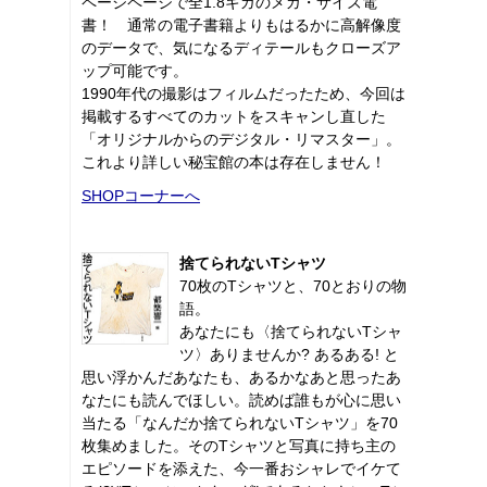
ページページで全1.8ギガのメガ・サイズ電
書！ 通常の電子書籍よりもはるかに高解像度
のデータで、気になるディテールもクローズア
ップ可能です。
1990年代の撮影はフィルムだったため、今回は
掲載するすべてのカットをスキャンし直した
「オリジナルからのデジタル・リマスター」。
これより詳しい秘宝館の本は存在しません！
SHOPコーナーへ
捨てられないTシャツ
70枚のTシャツと、70とおりの物
語。
あなたにも〈捨てられないTシャ
ツ〉ありませんか? あるある! と
思い浮かんだあなたも、あるかなあと思ったあ
なたにも読んでほしい。読めば誰もが心に思い
当たる「なんだか捨てられないTシャツ」を70
枚集めました。そのTシャツと写真に持ち主の
エピソードを添えた、今一番おシャレでイケて