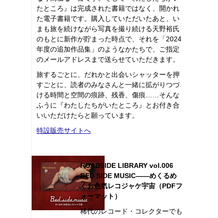
たところ』は完成された書籍ではなく、開かれ
た電子書籍です。購入していただいたあと、い
まも旅を続けながら写真を撮り続ける天野裕氏
のもとに新作が貯まった時点で、それを「2024
年度の追加作品集」のようなかたちで、ご指定
のメールアドレスまで送らせていただきます。
旅するごとに、だれかと出会いシャッターを押
すごとに、読者のみなさんと一緒に拡がりつづ
ける時間と空間の痕跡、残香、傷痕……そんな
ふうに『わたしたちがいたところ』とお付き合
いいただけたらと願っています。
特設販売サイトへ
ROADSIDE LIBRARY vol.006
BED SIDE MUSIC――めくるめ
くお色気レコジャケ宇宙（PDFフ
ォーマット）
稀代のレコード・コレクターでも