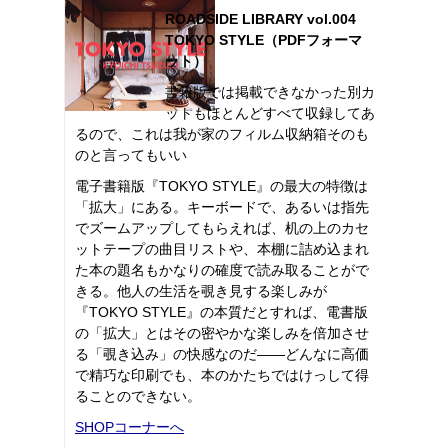
ROADSIDE LIBRARY vol.004
TOKYO STYLE（PDFフォーマ
ット）
書籍版では掲載できなかった別カ
ットもほとんどすべて収録してあ
るので、これは我が家のフィルム収納箱そのも
のと言ってもいい
電子書籍版『TOKYO STYLE』の最大の特徴は
「拡大」にある。キーボードで、あるいは指先
でズームアップしてもらえれば、机の上のカセ
ットテープの曲目リストや、本棚に詰め込まれ
た本の題名もかなりの確度で読み取ることがで
きる。他人の生活を覗き見する楽しみが
『TOKYO STYLE』の本質だとすれば、電書版
の「拡大」とはその密やかな楽しみを倍加させ
る「覗き込み」の快感なのだ――どんなに高価
で精巧な印刷でも、本のかたちではけっして得
ることのできない。
SHOPコーナーへ