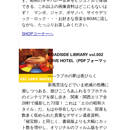
す。昭和のキャバレー世界をビジュアルで体感
できる、これ以上の画像資料はどこにもないは
ず！ マンボ、ジャズ、ボサノバ、サイケデリ
ック・ロック・・・お好きな音楽をBGMに流し
ながら、たっぷりお楽しみください。
SHOPコーナーへ
ROADSIDE LIBRARY vol.002
LOVE HOTEL（PDFフォーマッ
ト）
――ラブホの夢は夜ひらく
新風営法などでいま絶滅の危機に
瀕しつつある、遊びごころあふれるラブホテル
のインテリアを探し歩き、関東・関西エリア全
28軒で撮影した73室！ これは「エロの昭和ス
タイル」だ。もはや存在しないホテル、部屋も
数多く収められた貴重なデザイン遺産資料。
『秘宝館』と同じく、書籍版よりも大幅にカッ
ト数を増やし、オリジナルのフィルム版をデジ