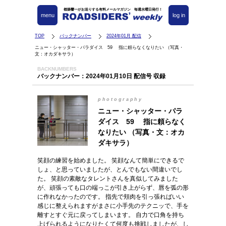
都築響一がお送りする有料メールマガジン 毎週水曜日発行！
menu
log in
TOP
バックナンバー
2024年01月 配信
ニュー・シャッター・パラダイス 59 指に頼らなくなりたい （写真・
文：オカダキサラ）
BACKNUMBERS
バックナンバー：2024年01月10日 配信号 収録
photography
ニュー・シャッター・パラ
ダイス 59 指に頼らなく
なりたい （写真・文：オカ
ダキサラ）
笑顔の練習を始めました。 笑顔なんて簡単にできるで
しょ、と思っていましたが、とんでもない間違いでし
た。 笑顔の素敵なタレントさんを真似してみました
が、頑張っても口の端っこが引き上がらず、唇を弧の形
に作れなかったのです。 指先で頬肉を引っ張ればいい
感じに整えられますがまさに小手先のテクニッで、手を
離すとすぐ元に戻ってしまいます。 自力で口角を持ち
上げられるようになりたくて何度も挑戦しましたが、し