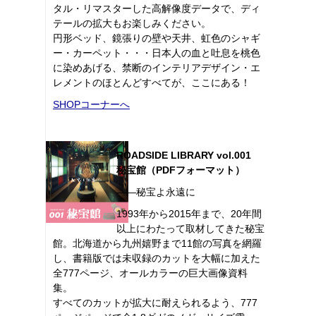
タル・リマスターした高解像度データで、ディ
テールの拡大もお楽しみください。
円形ベッド、鏡張りの壁や天井、虹色のシャギ
ー・カーペット・・・日本人の血と吐息を桃色
に染めあげる、禁断のインテリアデザイン・エ
レメントのほとんどすべてが、ここにある！
SHOPコーナーへ
ROADSIDE LIBRARY vol.001
秘宝館（PDFフォーマット）
――秘宝よ永遠に
1993年から2015年まで、20年間
以上にわたって取材してきた秘宝
館。北海道から九州嬉野まで11館の写真を網羅
し、書籍版では未収録のカットを大幅に加えた
全777ページ、オールカラーの巨大画像資料
集。
すべてのカットが拡大に耐えられるよう、777