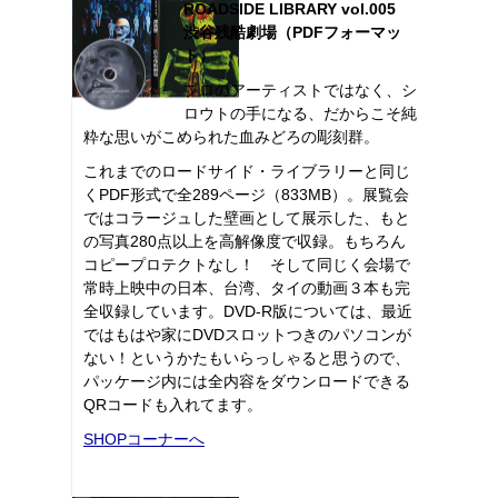
ROADSIDE LIBRARY vol.005
渋谷残酷劇場（PDFフォーマッ
ト）
プロのアーティストではなく、シ
ロウトの手になる、だからこそ純
粋な思いがこめられた血みどろの彫刻群。
これまでのロードサイド・ライブラリーと同じ
くPDF形式で全289ページ（833MB）。展覧会
ではコラージュした壁画として展示した、もと
の写真280点以上を高解像度で収録。もちろん
コピープロテクトなし！ そして同じく会場で
常時上映中の日本、台湾、タイの動画３本も完
全収録しています。DVD-R版については、最近
ではもはや家にDVDスロットつきのパソコンが
ない！というかたもいらっしゃると思うので、
パッケージ内には全内容をダウンロードできる
QRコードも入れてます。
SHOPコーナーへ