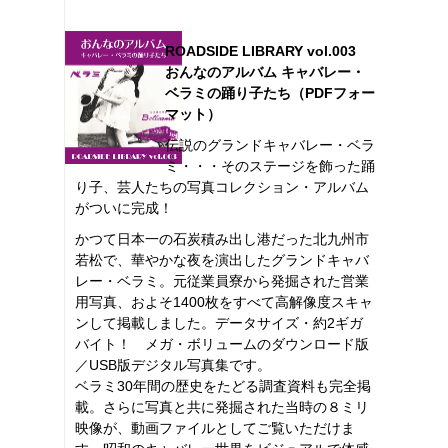
ROADSIDE LIBRARY vol.003
おんなのアルバム キャバレー・
ベラミの踊り子たち（PDFフォー
マット）
伝説のグランドキャバレー・ベラ
ミ・・・そのステージを飾った踊
り子、芸人たちの写真コレクション・アルバム
がついに完成！
かつて日本一の石炭積み出し港だった北九州市
若松で、華やかな夜を演出したグランドキャバ
レー・ベラミ。元従業員寮から発掘された営業
用写真、およそ1400枚をすべて高解像度スキャ
ンして掲載しました。データサイズ・約2ギガ
バイト！ メガ・ボリュームのダウンロード版
／USB版デジタル写真集です。
ベラミ30年間の歴史をたどる調査資料も完全掲
載。さらに写真と共に発掘された当時の８ミリ
映像が、動画ファイルとしてご覧いただけま