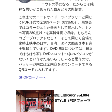
ロウトの手になる、だからこそ純
粋な思いがこめられた血みどろの彫刻群。
これまでのロードサイド・ライブラリーと同じ
くPDF形式で全289ページ（833MB）。展覧会
ではコラージュした壁画として展示した、もと
の写真280点以上を高解像度で収録。もちろん
コピープロテクトなし！ そして同じく会場で
常時上映中の日本、台湾、タイの動画３本も完
全収録しています。DVD-R版については、最近
ではもはや家にDVDスロットつきのパソコンが
ない！というかたもいらっしゃると思うので、
パッケージ内には全内容をダウンロードできる
QRコードも入れてます。
SHOPコーナーへ
ROADSIDE LIBRARY vol.004
TOKYO STYLE（PDFフォーマ
ット）