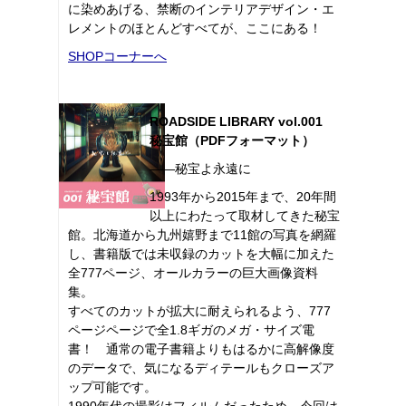
に染めあげる、禁断のインテリアデザイン・エ
レメントのほとんどすべてが、ここにある！
SHOPコーナーへ
ROADSIDE LIBRARY vol.001
秘宝館（PDFフォーマット）
――秘宝よ永遠に
1993年から2015年まで、20年間
以上にわたって取材してきた秘宝
館。北海道から九州嬉野まで11館の写真を網羅
し、書籍版では未収録のカットを大幅に加えた
全777ページ、オールカラーの巨大画像資料
集。
すべてのカットが拡大に耐えられるよう、777
ページページで全1.8ギガのメガ・サイズ電
書！ 通常の電子書籍よりもはるかに高解像度
のデータで、気になるディテールもクローズア
ップ可能です。
1990年代の撮影はフィルムだったため、今回は