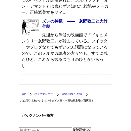
つのイベントが開催された。SOD（ソフト・オ
ン・デマンド）は言わずと知れた老舗AVメーカ
ー。正統派美女をフィ…
ズレの神様 ―― 灰野敬二と大竹
伸朗
先週から渋谷の映画館で『ドキュメ
ンタリー灰野敬二』が始まっている。ツイッタ
ーやブログなどでもずいぶん話題になっている
ので、このメルマガ読者の方々でも、すでに観
たひと、これから観るつもりのひとがいらっ
し…
TOP
バックナンバー
2024年03月 配信
お色気♡場末のシネマパラダイス展～本宮映画劇場＠西荻窪！
バックナンバー検索