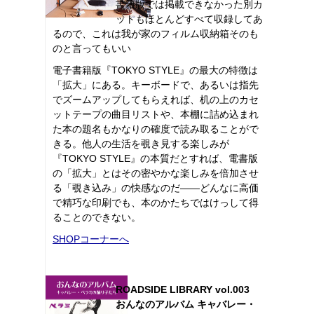
書籍版では掲載できなかった別カ
ットもほとんどすべて収録してあ
るので、これは我が家のフィルム収納箱そのも
のと言ってもいい
電子書籍版『TOKYO STYLE』の最大の特徴は
「拡大」にある。キーボードで、あるいは指先
でズームアップしてもらえれば、机の上のカセ
ットテープの曲目リストや、本棚に詰め込まれ
た本の題名もかなりの確度で読み取ることがで
きる。他人の生活を覗き見する楽しみが
『TOKYO STYLE』の本質だとすれば、電書版
の「拡大」とはその密やかな楽しみを倍加させ
る「覗き込み」の快感なのだ――どんなに高価
で精巧な印刷でも、本のかたちではけっして得
ることのできない。
SHOPコーナーへ
ROADSIDE LIBRARY vol.003
おんなのアルバム キャバレー・