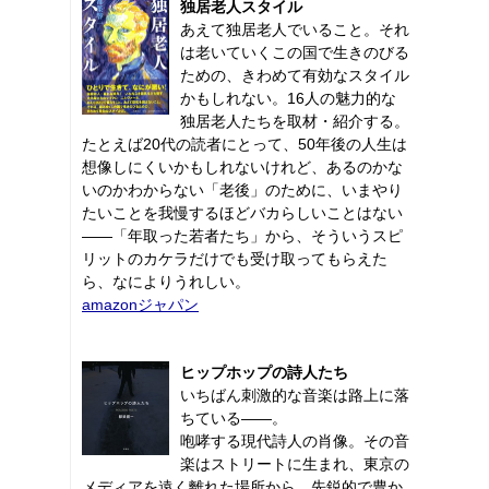
独居老人スタイル
あえて独居老人でいること。それ
は老いていくこの国で生きのびる
ための、きわめて有効なスタイル
かもしれない。16人の魅力的な
独居老人たちを取材・紹介する。
たとえば20代の読者にとって、50年後の人生は
想像しにくいかもしれないけれど、あるのかな
いのかわからない「老後」のために、いまやり
たいことを我慢するほどバカらしいことはない
――「年取った若者たち」から、そういうスピ
リットのカケラだけでも受け取ってもらえた
ら、なによりうれしい。
amazonジャパン
ヒップホップの詩人たち
いちばん刺激的な音楽は路上に落
ちている――。
咆哮する現代詩人の肖像。その音
楽はストリートに生まれ、東京の
メディアを遠く離れた場所から、先鋭的で豊か