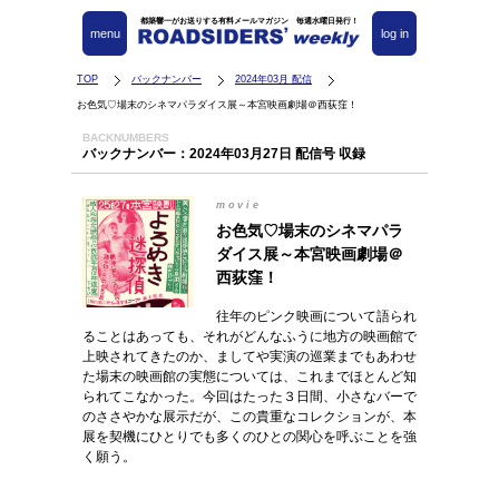
都築響一がお送りする有料メールマガジン 毎週水曜日発行！
menu
log in
TOP
バックナンバー
2024年03月 配信
お色気♡場末のシネマパラダイス展～本宮映画劇場＠西荻窪！
BACKNUMBERS
バックナンバー：2024年03月27日 配信号 収録
movie
お色気♡場末のシネマパラ
ダイス展～本宮映画劇場＠
西荻窪！
往年のピンク映画について語られ
ることはあっても、それがどんなふうに地方の映画館で
上映されてきたのか、ましてや実演の巡業までもあわせ
た場末の映画館の実態については、これまでほとんど知
られてこなかった。今回はたった３日間、小さなバーで
のささやかな展示だが、この貴重なコレクションが、本
展を契機にひとりでも多くのひとの関心を呼ぶことを強
く願う。