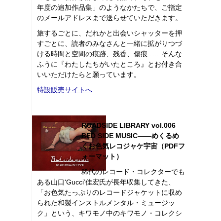
年度の追加作品集」のようなかたちで、ご指定
のメールアドレスまで送らせていただきます。
旅するごとに、だれかと出会いシャッターを押
すごとに、読者のみなさんと一緒に拡がりつづ
ける時間と空間の痕跡、残香、傷痕……そんな
ふうに『わたしたちがいたところ』とお付き合
いいただけたらと願っています。
特設販売サイトへ
ROADSIDE LIBRARY vol.006
BED SIDE MUSIC――めくるめ
くお色気レコジャケ宇宙（PDFフ
ォーマット）
稀代のレコード・コレクターでも
ある山口‘Gucci’佳宏氏が長年収集してきた、
「お色気たっぷりのレコードジャケットに収め
られた和製インストルメンタル・ミュージッ
ク」という、キワモノ中のキワモノ・コレクシ