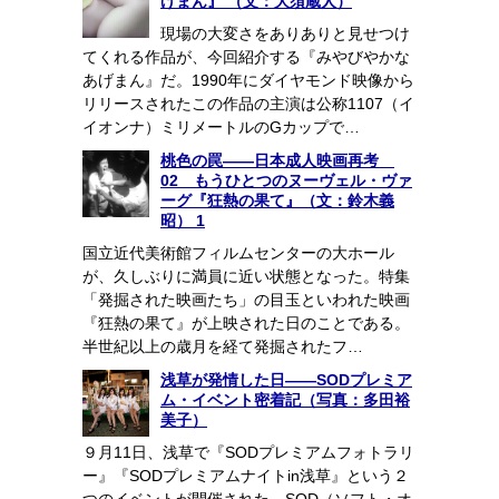
げまん』 （文：大須蔵人）
現場の大変さをありありと見せつけ
てくれる作品が、今回紹介する『みやびやかな
あげまん』だ。1990年にダイヤモンド映像から
リリースされたこの作品の主演は公称1107（イ
イオンナ）ミリメートルのGカップで…
桃色の罠――日本成人映画再考
02 もうひとつのヌーヴェル・ヴァ
ーグ『狂熱の果て』（文：鈴木義
昭） 1
国立近代美術館フィルムセンターの大ホール
が、久しぶりに満員に近い状態となった。特集
「発掘された映画たち」の目玉といわれた映画
『狂熱の果て』が上映された日のことである。
半世紀以上の歳月を経て発掘されたフ…
浅草が発情した日――SODプレミア
ム・イベント密着記（写真：多田裕
美子）
９月11日、浅草で『SODプレミアムフォトラリ
ー』『SODプレミアムナイトin浅草』という２