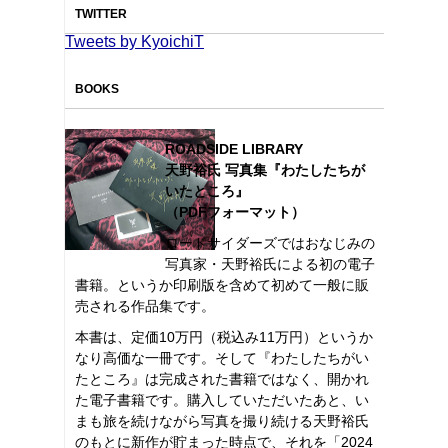
TWITTER
Tweets by KyoichiT
BOOKS
ROADSIDE LIBRARY
天野裕氏 写真集『わたしたちが
いたところ』
（PDFフォーマット）
ロードサイダーズではおなじみの
写真家・天野裕氏による初の電子
書籍。というか印刷版を含めて初めて一般に販
売される作品集です。
本書は、定価10万円（税込み11万円）というか
なり高価な一冊です。そして『わたしたちがい
たところ』は完成された書籍ではなく、開かれ
た電子書籍です。購入していただいたあと、い
まも旅を続けながら写真を撮り続ける天野裕氏
のもとに新作が貯まった時点で、それを「2024