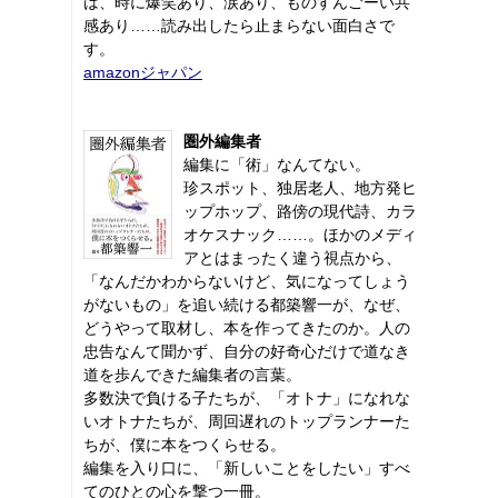
は、時に爆笑あり、涙あり、ものすんごーい共
感あり……読み出したら止まらない面白さで
す。
amazonジャパン
圏外編集者
編集に「術」なんてない。
珍スポット、独居老人、地方発ヒ
ップホップ、路傍の現代詩、カラ
オケスナック……。ほかのメディ
アとはまったく違う視点から、
「なんだかわからないけど、気になってしょう
がないもの」を追い続ける都築響一が、なぜ、
どうやって取材し、本を作ってきたのか。人の
忠告なんて聞かず、自分の好奇心だけで道なき
道を歩んできた編集者の言葉。
多数決で負ける子たちが、「オトナ」になれな
いオトナたちが、周回遅れのトップランナーた
ちが、僕に本をつくらせる。
編集を入り口に、「新しいことをしたい」すべ
てのひとの心を撃つ一冊。