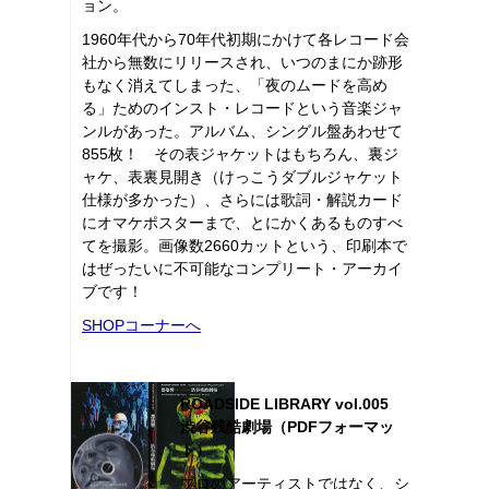
ョン。
1960年代から70年代初期にかけて各レコード会
社から無数にリリースされ、いつのまにか跡形
もなく消えてしまった、「夜のムードを高め
る」ためのインスト・レコードという音楽ジャ
ンルがあった。アルバム、シングル盤あわせて
855枚！ その表ジャケットはもちろん、裏ジ
ャケ、表裏見開き（けっこうダブルジャケット
仕様が多かった）、さらには歌詞・解説カード
にオマケポスターまで、とにかくあるものすべ
てを撮影。画像数2660カットという、印刷本で
はぜったいに不可能なコンプリート・アーカイ
ブです！
SHOPコーナーへ
ROADSIDE LIBRARY vol.005
渋谷残酷劇場（PDFフォーマッ
ト）
プロのアーティストではなく、シ