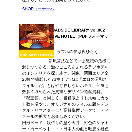
SHOPコーナーへ
ROADSIDE LIBRARY vol.002
LOVE HOTEL（PDFフォーマッ
ト）
――ラブホの夢は夜ひらく
新風営法などでいま絶滅の危機に
瀕しつつある、遊びごころあふれるラブホテル
のインテリアを探し歩き、関東・関西エリア全
28軒で撮影した73室！ これは「エロの昭和ス
タイル」だ。もはや存在しないホテル、部屋も
数多く収められた貴重なデザイン遺産資料。
『秘宝館』と同じく、書籍版よりも大幅にカッ
ト数を増やし、オリジナルのフィルム版をデジ
タル・リマスターした高解像度データで、ディ
テールの拡大もお楽しみください。
円形ベッド、鏡張りの壁や天井、虹色のシャギ
ー・カーペット・・・日本人の血と吐息を桃色