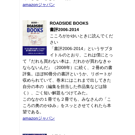
amazonジャパン
ROADSIDE BOOKS
書評2006-2014
こころがかゆいときに読んでくだ
さい
「書評2006-2014」というサブタ
イトルのとおり、これは僕にとっ
て『だれも買わない本は、だれかが買わなきゃ
ならないんだ』（2008年）に続く、２冊めの書
評集。ほぼ80冊分の書評というか、リポートが
収められていて、巻末にはこれまで出してきた
自分の本の（編集を担当した作品集などは除
く）、ごく短い解題もつけてみた。
このなかの１冊でも２冊でも、みなさんの「こ
ころの奥のかゆみ」をスッとさせてくれたら本
望である。
amazonジャパン