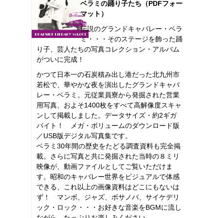
ベラミの踊り子たち（PDFフォー
マット）
伝説のグランドキャバレー・ベラ
ミ・・・そのステージを飾った踊
り子、芸人たちの写真コレクション・アルバム
がついに完成！
かつて日本一の石炭積み出し港だった北九州市
若松で、華やかな夜を演出したグランドキャバ
レー・ベラミ。元従業員寮から発掘された営業
用写真、およそ1400枚をすべて高解像度スキャ
ンして掲載しました。データサイズ・約2ギガ
バイト！ メガ・ボリュームのダウンロード版
／USB版デジタル写真集です。
ベラミ30年間の歴史をたどる調査資料も完全掲
載。さらに写真と共に発掘された当時の８ミリ
映像が、動画ファイルとしてご覧いただけま
す。昭和のキャバレー世界をビジュアルで体感
できる、これ以上の画像資料はどこにもないは
ず！ マンボ、ジャズ、ボサノバ、サイケデリ
ック・ロック・・・お好きな音楽をBGMに流し
ながら、たっぷりお楽しみください。