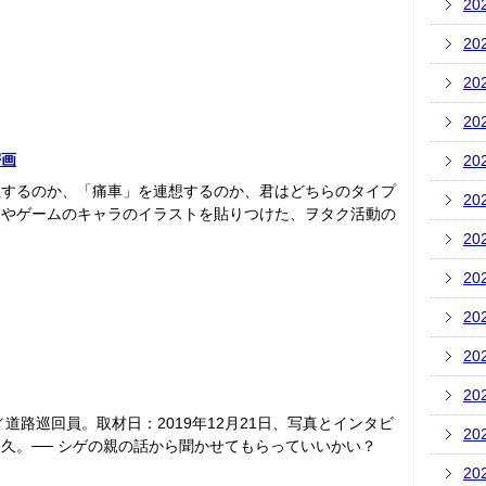
20
20
20
20
密画
20
想するのか、「痛車」を連想するのか、君はどちらのタイプ
20
メやゲームのキャラのイラストを貼りつけた、ヲタク活動の
20
20
20
20
20
道路巡回員。取材日：2019年12月21日、写真とインタビ
20
久。── シゲの親の話から聞かせてもらっていいかい？
20