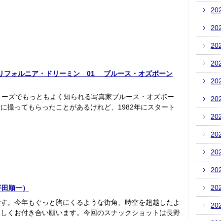
20
20
20
20
とつのカリフォルニア・ドリーミン 01 ブルース・オズボーン
20
リーズでもっともよく知られる写真家ブルース・オズボー
20
に撮ってもらったことがあるけれど、1982年にスタート
20
20
20
20
20
平田順一）
です。今年もぐっと胸にくるような街角、時空を超越したよ
20
ろしくお付き合い願います。今回のスナックショットは長野