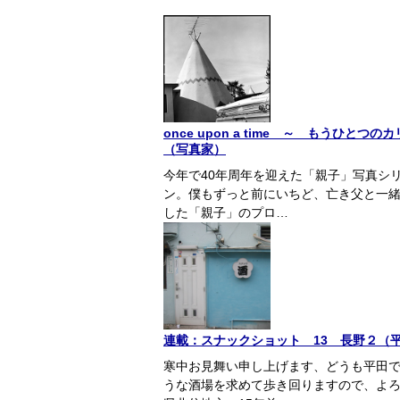
once upon a time ～ もうひ
（写真家）
今年で40年周年を迎えた「親子」写真シ
ン。僕もずっと前にいちど、亡き父と一緒
した「親子」のプロ…
連載：スナックショット 13 長野２（
寒中お見舞い申し上げます、どうも平田
うな酒場を求めて歩き回りますので、よ