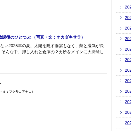
20
20
20
放課後のひとつぶ （写真・文：オカダキサラ）
20
ない2025年の夏。太陽を隠す雨雲もなく、熱と湿気が長
20
 そんな中、押し入れと倉庫の２カ所をメインに大掃除し
20
20
20
20
真・文：フクサコアヤコ）
20
20
20