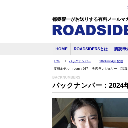
都築響一がお送りする有料メールマ
HOME
ROADSIDERSとは
購読申
TOP
バックナンバー
2024年04月 配信
妄想ホテル room：037 失恋ランジェリー （写
BACKNUMBERS
バックナンバー：2024年