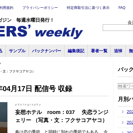
利用規約
プライバシーポリシー
特定商取引法に基づく表示
FAQ
ガジン 毎週水曜日発行！
会
込
サンプル
バックナンバー
編集後記
著者一覧
追悼
無
バッ
真・文：フクサコアヤコ）
04月17日 配信号 収録
月別
photography
妄想ホテル room：037 失恋ランジ
20
ェリー （写真・文：フクサコアヤコ）
20
春は恋の季節、と同時に別れの季節でもある。 今