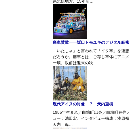
県北信地方、15年前…
痛車賛歌――坂口トモユキのデジタル細
「いたしゃ」と言われて「イタ車」を連
だろうか。痛車とは、ご存じ車体にアニ
一環。以前は週末の秋…
現代アイヌの肖像 ７ 天内重樹
1985年生まれ／白糠町出身／白糠町在住／
ュー：池田宏、インタビュー構成：浅原裕
天内 母…