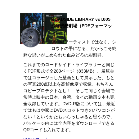
ROADSIDE LIBRARY vol.005
渋谷残酷劇場（PDFフォーマッ
ト）
プロのアーティストではなく、シ
ロウトの手になる、だからこそ純
粋な思いがこめられた血みどろの彫刻群。
これまでのロードサイド・ライブラリーと同じ
くPDF形式で全289ページ（833MB）。展覧会
ではコラージュした壁画として展示した、もと
の写真280点以上を高解像度で収録。もちろん
コピープロテクトなし！ そして同じく会場で
常時上映中の日本、台湾、タイの動画３本も完
全収録しています。DVD-R版については、最近
ではもはや家にDVDスロットつきのパソコンが
ない！というかたもいらっしゃると思うので、
パッケージ内には全内容をダウンロードできる
QRコードも入れてます。