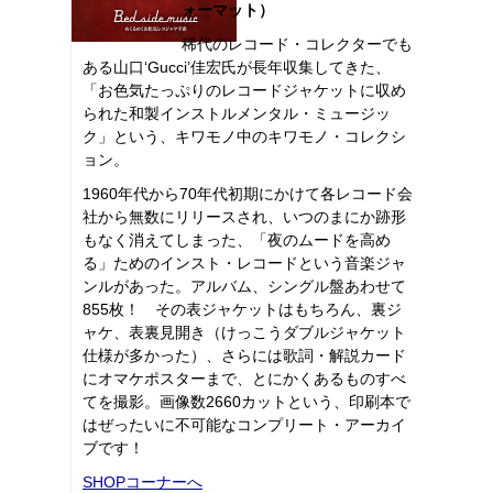
ォーマット）
稀代のレコード・コレクターでも
ある山口‘Gucci’佳宏氏が長年収集してきた、
「お色気たっぷりのレコードジャケットに収め
られた和製インストルメンタル・ミュージッ
ク」という、キワモノ中のキワモノ・コレクシ
ョン。
1960年代から70年代初期にかけて各レコード会
社から無数にリリースされ、いつのまにか跡形
もなく消えてしまった、「夜のムードを高め
る」ためのインスト・レコードという音楽ジャ
ンルがあった。アルバム、シングル盤あわせて
855枚！ その表ジャケットはもちろん、裏ジ
ャケ、表裏見開き（けっこうダブルジャケット
仕様が多かった）、さらには歌詞・解説カード
にオマケポスターまで、とにかくあるものすべ
てを撮影。画像数2660カットという、印刷本で
はぜったいに不可能なコンプリート・アーカイ
ブです！
SHOPコーナーへ