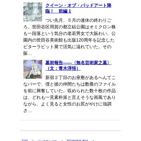
クイーン・オブ・バッドアート降
臨！ 前編 1
つい先月、５月の連休の終わりご
ろ。世田谷区用賀の都立砧公園はオミクロン株
も一段落という気分の老若男女で大賑わい、公
園内の世田谷美術館も出版120周年を記念した
ピターラビット展で活気に溢れていた。その
賑…
墓前報告――〈無名芸術家之墓〉
（文：青木淳悟）
新宿２丁目のお座敷があるへんてこ
なバーで、僕と彼の仲間たちは数冊のファイル
を前に興奮していた。収められた数十枚の作品
は、どれも一見素朴派と言えそうな画風であり
ながら、よく見ると女性のお尻がやけに強調
さ…