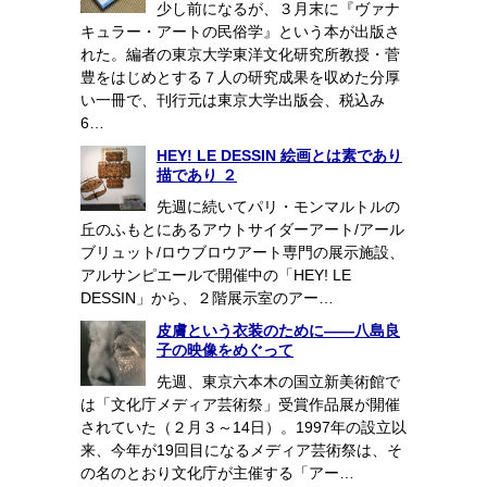
少し前になるが、３月末に『ヴァナ
キュラー・アートの民俗学』という本が出版さ
れた。編者の東京大学東洋文化研究所教授・菅
豊をはじめとする７人の研究成果を収めた分厚
い一冊で、刊行元は東京大学出版会、税込み
6…
HEY! LE DESSIN 絵画とは素であり
描であり ２
先週に続いてパリ・モンマルトルの
丘のふもとにあるアウトサイダーアート/アール
ブリュット/ロウブロウアート専門の展示施設、
アルサンピエールで開催中の「HEY! LE
DESSIN」から、２階展示室のアー…
皮膚という衣装のために――八島良
子の映像をめぐって
先週、東京六本木の国立新美術館で
は「文化庁メディア芸術祭」受賞作品展が開催
されていた（２月３～14日）。1997年の設立以
来、今年が19回目になるメディア芸術祭は、そ
の名のとおり文化庁が主催する「アー…