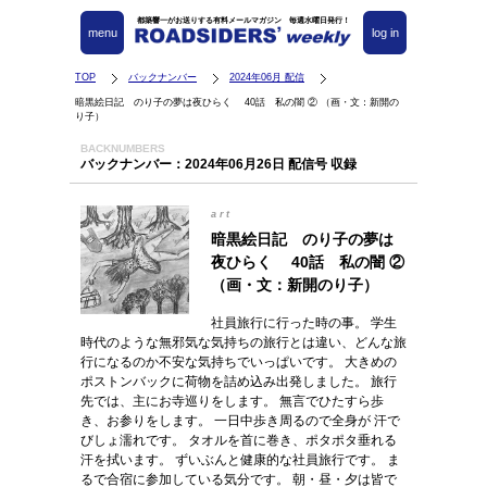
都築響一がお送りする有料メールマガジン 毎週水曜日発行！
menu
log in
TOP
バックナンバー
2024年06月 配信
暗黒絵日記 のり子の夢は夜ひらく 40話 私の闇 ② （画・文：新開の
り子）
BACKNUMBERS
バックナンバー：2024年06月26日 配信号 収録
art
暗黒絵日記 のり子の夢は
夜ひらく 40話 私の闇 ②
（画・文：新開のり子）
社員旅行に行った時の事。 学生
時代のような無邪気な気持ちの旅行とは違い、どんな旅
行になるのか不安な気持ちでいっぱいです。 大きめの
ポストンバックに荷物を詰め込み出発しました。 旅行
先では、主にお寺巡りをします。 無言でひたすら歩
き、お参りをします。 一日中歩き周るので全身が 汗で
びしょ濡れです。 タオルを首に巻き、ポタポタ垂れる
汗を拭います。 ずいぶんと健康的な社員旅行です。 ま
るで合宿に参加している気分です。 朝・昼・夕は皆で