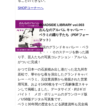
ることのできない。
SHOPコーナーへ
ROADSIDE LIBRARY vol.003
おんなのアルバム キャバレー・
ベラミの踊り子たち（PDFフォー
マット）
伝説のグランドキャバレー・ベラ
ミ・・・そのステージを飾った踊
り子、芸人たちの写真コレクション・アルバム
がついに完成！
かつて日本一の石炭積み出し港だった北九州市
若松で、華やかな夜を演出したグランドキャバ
レー・ベラミ。元従業員寮から発掘された営業
用写真、およそ1400枚をすべて高解像度スキャ
ンして掲載しました。データサイズ・約2ギガ
バイト！ メガ・ボリュームのダウンロード版
／USB版デジタル写真集です。
ベラミ30年間の歴史をたどる調査資料も完全掲