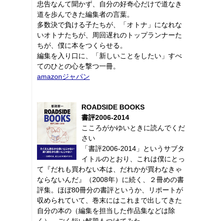
忠告なんて聞かず、自分の好奇心だけで道なき
道を歩んできた編集者の言葉。
多数決で負ける子たちが、「オトナ」になれな
いオトナたちが、周回遅れのトップランナーた
ちが、僕に本をつくらせる。
編集を入り口に、「新しいことをしたい」すべ
てのひとの心を撃つ一冊。
amazonジャパン
ROADSIDE BOOKS
書評2006-2014
こころがかゆいときに読んでくだ
さい
「書評2006-2014」というサブタ
イトルのとおり、これは僕にとっ
て『だれも買わない本は、だれかが買わなきゃ
ならないんだ』（2008年）に続く、２冊めの書
評集。ほぼ80冊分の書評というか、リポートが
収められていて、巻末にはこれまで出してきた
自分の本の（編集を担当した作品集などは除
く）、ごく短い解題もつけてみた。