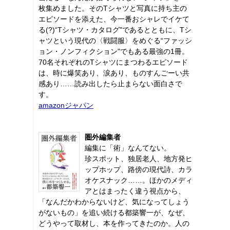
枚集めました。そのTシャツと写真に持ち主の
エピソードを添えた、今一番おシャレでイケて
る(?)“Tシャツ・カタログ"であるとともに、Tシ
ャツという現代の〈戦闘服〉をめぐる“ファッシ
ョン・ノンフィクション"でもある最強の1冊。
70名それぞれのTシャツにまつわるエピソード
は、時に爆笑あり、涙あり、ものすんごーい共
感あり……読み出したら止まらない面白さで
す。
amazonジャパン
圏外編集者
編集に「術」なんてない。
珍スポット、独居老人、地方発ヒ
ップホップ、路傍の現代詩、カラ
オケスナック……。ほかのメディ
アとはまったく違う視点から、
「なんだかわからないけど、気になってしょう
がないもの」を追い続ける都築響一が、なぜ、
どうやって取材し、本を作ってきたのか。人の