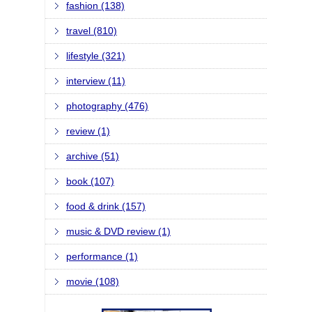
fashion (138)
travel (810)
lifestyle (321)
interview (11)
photography (476)
review (1)
archive (51)
book (107)
food & drink (157)
music & DVD review (1)
performance (1)
movie (108)