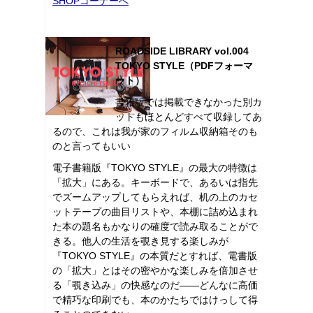
SHOPコーナーへ
ROADSIDE LIBRARY vol.004
TOKYO STYLE（PDFフォーマ
ット）
書籍版では掲載できなかった別カ
ットもほとんどすべて収録してあ
るので、これは我が家のフィルム収納箱そのも
のと言ってもいい
電子書籍版『TOKYO STYLE』の最大の特徴は
「拡大」にある。キーボードで、あるいは指先
でズームアップしてもらえれば、机の上のカセ
ットテープの曲目リストや、本棚に詰め込まれ
た本の題名もかなりの確度で読み取ることがで
きる。他人の生活を覗き見する楽しみが
『TOKYO STYLE』の本質だとすれば、電書版
の「拡大」とはその密やかな楽しみを倍加させ
る「覗き込み」の快感なのだ――どんなに高価
で精巧な印刷でも、本のかたちではけっして得