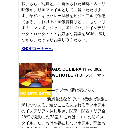
載。さらに写真と共に発掘された当時の８ミリ
映像が、動画ファイルとしてご覧いただけま
す。昭和のキャバレー世界をビジュアルで体感
できる、これ以上の画像資料はどこにもないは
ず！ マンボ、ジャズ、ボサノバ、サイケデリ
ック・ロック・・・お好きな音楽をBGMに流し
ながら、たっぷりお楽しみください。
SHOPコーナーへ
ROADSIDE LIBRARY vol.002
LOVE HOTEL（PDFフォーマッ
ト）
――ラブホの夢は夜ひらく
新風営法などでいま絶滅の危機に
瀕しつつある、遊びごころあふれるラブホテル
のインテリアを探し歩き、関東・関西エリア全
28軒で撮影した73室！ これは「エロの昭和ス
タイル」だ。もはや存在しないホテル、部屋も