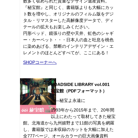
数多く収められた貴重なデザイン遺産資料。
『秘宝館』と同じく、書籍版よりも大幅にカッ
ト数を増やし、オリジナルのフィルム版をデジ
タル・リマスターした高解像度データで、ディ
テールの拡大もお楽しみください。
円形ベッド、鏡張りの壁や天井、虹色のシャギ
ー・カーペット・・・日本人の血と吐息を桃色
に染めあげる、禁断のインテリアデザイン・エ
レメントのほとんどすべてが、ここにある！
SHOPコーナーへ
ROADSIDE LIBRARY vol.001
秘宝館（PDFフォーマット）
――秘宝よ永遠に
1993年から2015年まで、20年間
以上にわたって取材してきた秘宝
館。北海道から九州嬉野まで11館の写真を網羅
し、書籍版では未収録のカットを大幅に加えた
全777ページ、オールカラーの巨大画像資料