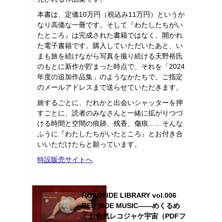
本書は、定価10万円（税込み11万円）というか
なり高価な一冊です。そして『わたしたちがい
たところ』は完成された書籍ではなく、開かれ
た電子書籍です。購入していただいたあと、い
まも旅を続けながら写真を撮り続ける天野裕氏
のもとに新作が貯まった時点で、それを「2024
年度の追加作品集」のようなかたちで、ご指定
のメールアドレスまで送らせていただきます。
旅するごとに、だれかと出会いシャッターを押
すごとに、読者のみなさんと一緒に拡がりつづ
ける時間と空間の痕跡、残香、傷痕……そんな
ふうに『わたしたちがいたところ』とお付き合
いいただけたらと願っています。
特設販売サイトへ
ROADSIDE LIBRARY vol.006
BED SIDE MUSIC――めくるめ
くお色気レコジャケ宇宙（PDFフ