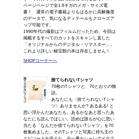
ページページで全1.8ギガのメガ・サイズ電
書！ 通常の電子書籍よりもはるかに高解像度
のデータで、気になるディテールもクローズア
ップ可能です。
1990年代の撮影はフィルムだったため、今回は
掲載するすべてのカットをスキャンし直した
「オリジナルからのデジタル・リマスター」。
これより詳しい秘宝館の本は存在しません！
SHOPコーナーへ
捨てられないTシャツ
70枚のTシャツと、70とおりの物
語。
あなたにも〈捨てられないTシャ
ツ〉ありませんか? あるある! と
思い浮かんだあなたも、あるかなあと思ったあ
なたにも読んでほしい。読めば誰もが心に思い
当たる「なんだか捨てられないTシャツ」を70
枚集めました。そのTシャツと写真に持ち主の
エピソードを添えた、今一番おシャレでイケて