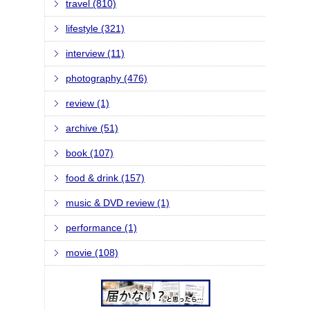
travel (810)
lifestyle (321)
interview (11)
photography (476)
review (1)
archive (51)
book (107)
food & drink (157)
music & DVD review (1)
performance (1)
movie (108)