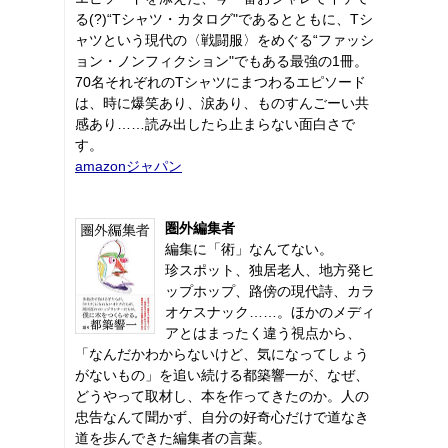
る(?)“Tシャツ・カタログ"であるとともに、Tシ
ャツという現代の〈戦闘服〉をめぐる“ファッシ
ョン・ノンフィクション"でもある最強の1冊。
70名それぞれのTシャツにまつわるエピソード
は、時に爆笑あり、涙あり、ものすんごーい共
感あり……読み出したら止まらない面白さで
す。
amazonジャパン
圏外編集者
編集に「術」なんてない。
珍スポット、独居老人、地方発ヒ
ップホップ、路傍の現代詩、カラ
オケスナック……。ほかのメディ
アとはまったく違う視点から、
「なんだかわからないけど、気になってしょう
がないもの」を追い続ける都築響一が、なぜ、
どうやって取材し、本を作ってきたのか。人の
忠告なんて聞かず、自分の好奇心だけで道なき
道を歩んできた編集者の言葉。