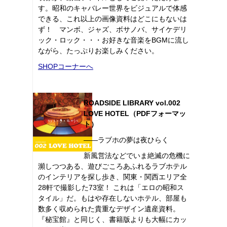
す。昭和のキャバレー世界をビジュアルで体感
できる、これ以上の画像資料はどこにもないは
ず！ マンボ、ジャズ、ボサノバ、サイケデリ
ック・ロック・・・お好きな音楽をBGMに流し
ながら、たっぷりお楽しみください。
SHOPコーナーへ
ROADSIDE LIBRARY vol.002
LOVE HOTEL（PDFフォーマッ
ト）
――ラブホの夢は夜ひらく
新風営法などでいま絶滅の危機に
瀕しつつある、遊びごころあふれるラブホテル
のインテリアを探し歩き、関東・関西エリア全
28軒で撮影した73室！ これは「エロの昭和ス
タイル」だ。もはや存在しないホテル、部屋も
数多く収められた貴重なデザイン遺産資料。
『秘宝館』と同じく、書籍版よりも大幅にカッ