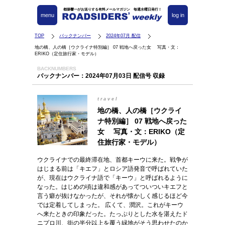
都築響一がお送りする有料メールマガジン 毎週水曜日発行！
menu
log in
TOP
バックナンバー
2024年07月 配信
地の橋、人の橋［ウクライナ特別編］ 07 戦地へ戻った女 写真・文：
ERIKO（定住旅行家・モデル）
BACKNUMBERS
バックナンバー：2024年07月03日 配信号 収録
travel
地の橋、人の橋［ウクライ
ナ特別編］ 07 戦地へ戻った
女 写真・文：ERIKO（定
住旅行家・モデル）
ウクライナでの最終滞在地、首都キーウに来た。戦争が
はじまる前は「キエフ」とロシア語発音で呼ばれていた
が、現在はウクライナ語で「キーウ」と呼ばれるように
なった。はじめの頃は違和感があってついついキエフと
言う癖が抜けなかったが、それが懐かしく感じるほど今
では定着してしまった。 広くて、潤沢。これがキーウ
へ来たときの印象だった。たっぷりとした水を湛えたド
ニプロ川、街の半分以上を覆う緑地がそう思わせたのか