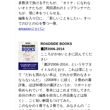
多数決で負ける子たちが、「オトナ」になれな
いオトナたちが、周回遅れのトップランナーた
ちが、僕に本をつくらせる。
編集を入り口に、「新しいことをしたい」すべ
てのひとの心を撃つ一冊。
amazonジャパン
ROADSIDE BOOKS
書評2006-2014
こころがかゆいときに読んでくだ
さい
「書評2006-2014」というサブタ
イトルのとおり、これは僕にとっ
て『だれも買わない本は、だれかが買わなきゃ
ならないんだ』（2008年）に続く、２冊めの書
評集。ほぼ80冊分の書評というか、リポートが
収められていて、巻末にはこれまで出してきた
自分の本の（編集を担当した作品集などは除
く）、ごく短い解題もつけてみた。
このなかの１冊でも２冊でも、みなさんの「こ