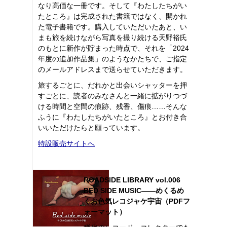
なり高価な一冊です。そして『わたしたちがい
たところ』は完成された書籍ではなく、開かれ
た電子書籍です。購入していただいたあと、い
まも旅を続けながら写真を撮り続ける天野裕氏
のもとに新作が貯まった時点で、それを「2024
年度の追加作品集」のようなかたちで、ご指定
のメールアドレスまで送らせていただきます。
旅するごとに、だれかと出会いシャッターを押
すごとに、読者のみなさんと一緒に拡がりつづ
ける時間と空間の痕跡、残香、傷痕……そんな
ふうに『わたしたちがいたところ』とお付き合
いいただけたらと願っています。
特設販売サイトへ
ROADSIDE LIBRARY vol.006
BED SIDE MUSIC――めくるめ
くお色気レコジャケ宇宙（PDFフ
ォーマット）