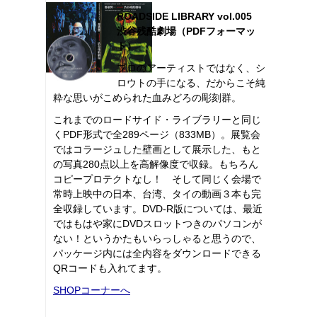
ROADSIDE LIBRARY vol.005
渋谷残酷劇場（PDFフォーマッ
ト）
プロのアーティストではなく、シ
ロウトの手になる、だからこそ純
粋な思いがこめられた血みどろの彫刻群。
これまでのロードサイド・ライブラリーと同じ
くPDF形式で全289ページ（833MB）。展覧会
ではコラージュした壁画として展示した、もと
の写真280点以上を高解像度で収録。もちろん
コピープロテクトなし！ そして同じく会場で
常時上映中の日本、台湾、タイの動画３本も完
全収録しています。DVD-R版については、最近
ではもはや家にDVDスロットつきのパソコンが
ない！というかたもいらっしゃると思うので、
パッケージ内には全内容をダウンロードできる
QRコードも入れてます。
SHOPコーナーへ