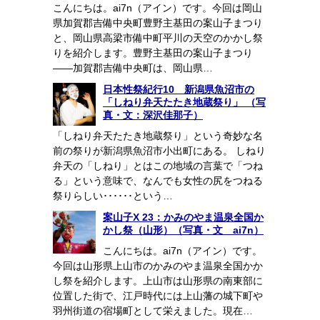
こんにちは。ai7n（アイン）です。今回は岡山
県加賀郡吉備中央町豊野主基田の案山子まつり
と、岡山県高梁市備中町平川の天空のかかし祭
りを紹介します。豊野主基田の案山子まつり
――加賀郡吉備中央町は、岡山県…
日本性祭紀行10 新潟県魚沼市の
「しねり弁天たたき地蔵祭り」 （写
真・文：深沢佳那子）
「しねり弁天たたき地蔵祭り」という奇妙な名
前の祭りが新潟県魚沼市小出町にある。 しねり
弁天の「しねり」とはこの地域の言葉で「つね
る」という意味で、なんでも女性の尻をつねる
祭りらしい･･････という…
案山子X 23：かみのやま温泉全国か
かし祭（山形）（写真・文 ai7n）
こんにちは。ai7n（アイン）です。
今回は山形県上山市のかみのやま温泉全国かか
し祭を紹介します。上山市は山形県の南東部に
位置した街で、江戸時代には上山藩の城下町や
羽州街道の宿場町として栄えました。現在…