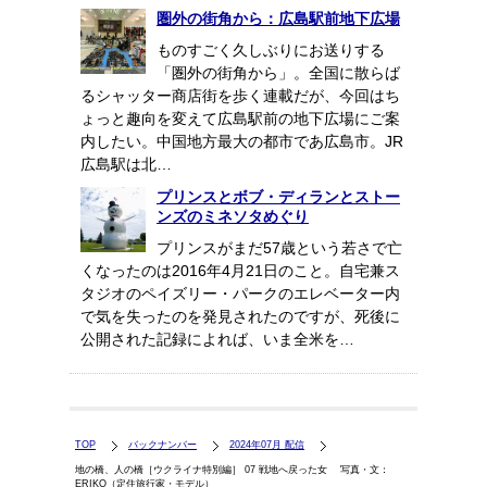
圏外の街角から：広島駅前地下広場
ものすごく久しぶりにお送りする
「圏外の街角から」。全国に散らば
るシャッター商店街を歩く連載だが、今回はち
ょっと趣向を変えて広島駅前の地下広場にご案
内したい。中国地方最大の都市であ広島市。JR
広島駅は北…
プリンスとボブ・ディランとストー
ンズのミネソタめぐり
プリンスがまだ57歳という若さで亡
くなったのは2016年4月21日のこと。自宅兼ス
タジオのペイズリー・パークのエレベーター内
で気を失ったのを発見されたのですが、死後に
公開された記録によれば、いま全米を…
TOP
バックナンバー
2024年07月 配信
地の橋、人の橋［ウクライナ特別編］ 07 戦地へ戻った女 写真・文：
ERIKO（定住旅行家・モデル）