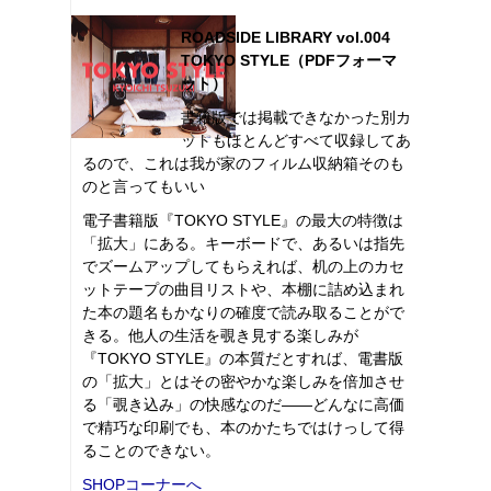
ROADSIDE LIBRARY vol.004
TOKYO STYLE（PDFフォーマ
ット）
書籍版では掲載できなかった別カ
ットもほとんどすべて収録してあ
るので、これは我が家のフィルム収納箱そのも
のと言ってもいい
電子書籍版『TOKYO STYLE』の最大の特徴は
「拡大」にある。キーボードで、あるいは指先
でズームアップしてもらえれば、机の上のカセ
ットテープの曲目リストや、本棚に詰め込まれ
た本の題名もかなりの確度で読み取ることがで
きる。他人の生活を覗き見する楽しみが
『TOKYO STYLE』の本質だとすれば、電書版
の「拡大」とはその密やかな楽しみを倍加させ
る「覗き込み」の快感なのだ――どんなに高価
で精巧な印刷でも、本のかたちではけっして得
ることのできない。
SHOPコーナーへ