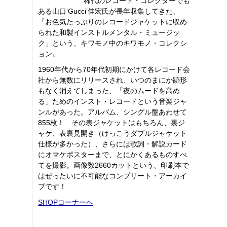
稀代のレコード・コレクターでも
ある山口‘Gucci’佳宏氏が長年収集してきた、
「お色気たっぷりのレコードジャケットに収め
られた和製インストルメンタル・ミュージッ
ク」という、キワモノ中のキワモノ・コレクシ
ョン。
1960年代から70年代初期にかけて各レコード会
社から無数にリリースされ、いつのまにか跡形
もなく消えてしまった、「夜のムードを高め
る」ためのインスト・レコードという音楽ジャ
ンルがあった。アルバム、シングル盤あわせて
855枚！ その表ジャケットはもちろん、裏ジ
ャケ、表裏見開き（けっこうダブルジャケット
仕様が多かった）、さらには歌詞・解説カード
にオマケポスターまで、とにかくあるものすべ
てを撮影。画像数2660カットという、印刷本で
はぜったいに不可能なコンプリート・アーカイ
ブです！
SHOPコーナーへ