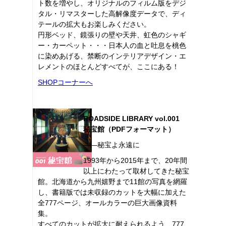
ト数を増やし、オリジナルのフィルム版をデジ
タル・リマスターした高解像度データで、ディ
テールの拡大もお楽しみください。
円形ベッド、鏡張りの壁や天井、虹色のシャギ
ー・カーペット・・・日本人の血と吐息を桃色
に染めあげる、禁断のインテリアデザイン・エ
レメントのほとんどすべてが、ここにある！
SHOPコーナーへ
ROADSIDE LIBRARY vol.001
秘宝館（PDFフォーマット）
――秘宝よ永遠に
1993年から2015年まで、20年間
以上にわたって取材してきた秘宝
館。北海道から九州嬉野まで11館の写真を網羅
し、書籍版では未収録のカットを大幅に加えた
全777ページ、オールカラーの巨大画像資料
集。
すべてのカットが拡大に耐えられるよう、777