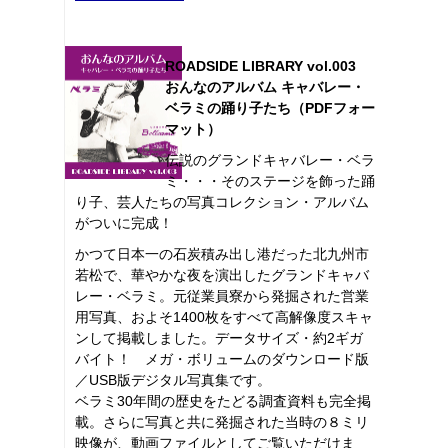
ROADSIDE LIBRARY vol.003
おんなのアルバム キャバレー・
ベラミの踊り子たち（PDFフォー
マット）
伝説のグランドキャバレー・ベラ
ミ・・・そのステージを飾った踊
り子、芸人たちの写真コレクション・アルバム
がついに完成！
かつて日本一の石炭積み出し港だった北九州市
若松で、華やかな夜を演出したグランドキャバ
レー・ベラミ。元従業員寮から発掘された営業
用写真、およそ1400枚をすべて高解像度スキャ
ンして掲載しました。データサイズ・約2ギガ
バイト！ メガ・ボリュームのダウンロード版
／USB版デジタル写真集です。
ベラミ30年間の歴史をたどる調査資料も完全掲
載。さらに写真と共に発掘された当時の８ミリ
映像が、動画ファイルとしてご覧いただけま