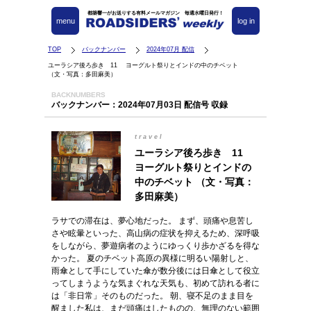
都築響一がお送りする有料メールマガジン 毎週水曜日発行！
menu
log in
TOP
バックナンバー
2024年07月 配信
ユーラシア後ろ歩き 11 ヨーグルト祭りとインドの中のチベット
（文・写真：多田麻美）
BACKNUMBERS
バックナンバー：2024年07月03日 配信号 収録
travel
ユーラシア後ろ歩き 11
ヨーグルト祭りとインドの
中のチベット （文・写真：
多田麻美）
ラサでの滞在は、夢心地だった。 まず、頭痛や息苦し
さや眩暈といった、高山病の症状を抑えるため、深呼吸
をしながら、夢遊病者のようにゆっくり歩かざるを得な
かった。 夏のチベット高原の異様に明るい陽射しと、
雨傘として手にしていた傘が数分後には日傘として役立
ってしまうような気まぐれな天気も、初めて訪れる者に
は「非日常」そのものだった。 朝、寝不足のまま目を
醒ました私は、まだ頭痛はしたものの、無理のない範囲