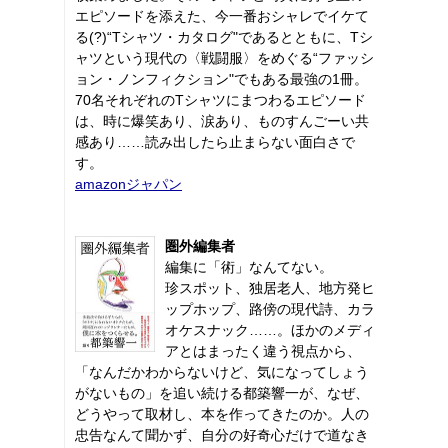
エピソードを添えた、今一番おシャレでイケて
る(?)“Tシャツ・カタログ"であるとともに、Tシ
ャツという現代の〈戦闘服〉をめぐる“ファッシ
ョン・ノンフィクション"でもある最強の1冊。
70名それぞれのTシャツにまつわるエピソード
は、時に爆笑あり、涙あり、ものすんごーい共
感あり……読み出したら止まらない面白さで
す。
amazonジャパン
圏外編集者
編集に「術」なんてない。
珍スポット、独居老人、地方発ヒ
ップホップ、路傍の現代詩、カラ
オケスナック……。ほかのメディ
アとはまったく違う視点から、
「なんだかわからないけど、気になってしょう
がないもの」を追い続ける都築響一が、なぜ、
どうやって取材し、本を作ってきたのか。人の
忠告なんて聞かず、自分の好奇心だけで道なき