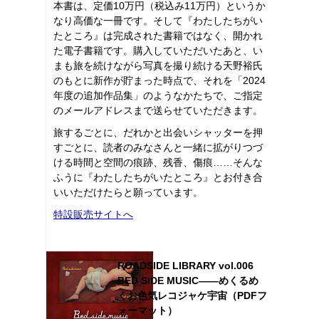
本書は、定価10万円（税込み11万円）というか
なり高価な一冊です。そして『わたしたちがい
たところ』は完成された書籍ではなく、開かれ
た電子書籍です。購入していただいたあと、い
まも旅を続けながら写真を撮り続ける天野裕氏
のもとに新作が貯まった時点で、それを「2024
年度の追加作品集」のようなかたちで、ご指定
のメールアドレスまで送らせていただきます。
旅するごとに、だれかと出会いシャッターを押
すごとに、読者のみなさんと一緒に拡がりつづ
ける時間と空間の痕跡、残香、傷痕……そんな
ふうに『わたしたちがいたところ』とお付き合
いいただけたらと願っています。
特設販売サイトへ
ROADSIDE LIBRARY vol.006
BED SIDE MUSIC――めくるめ
くお色気レコジャケ宇宙（PDFフ
ォーマット）