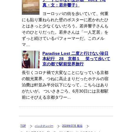
真・文：若井響子）
ヨーロッパの街を歩いていて、何重
にも貼り重ねられた壁のポスターに惹かれたひ
とはきっと少なくないだろう。若井響子さんも
そのひとりだった。若井さんは「一人芝居」を
ずっと続けているパフォーマーだ。このメル
マ…
Paradise Lost 二度と行けない珍日
本紀行 28 京都１ 笑って歩いて
京の都で駅前世界旅行
長引くコロナ禍で大変なことになっている京都
の観光業界。つねに高止まりだったホテルの宿
泊費は軒並み半分以下になって、こちらはあり
がたいが。 ついさきごろ、6月30日には京都駅
前にそびえる京都タワー…
TOP
バックナンバー
2024年07月 配信