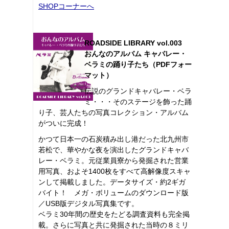
SHOPコーナーへ
ROADSIDE LIBRARY vol.003
おんなのアルバム キャバレー・
ベラミの踊り子たち（PDFフォー
マット）
伝説のグランドキャバレー・ベラ
ミ・・・そのステージを飾った踊
り子、芸人たちの写真コレクション・アルバム
がついに完成！
かつて日本一の石炭積み出し港だった北九州市
若松で、華やかな夜を演出したグランドキャバ
レー・ベラミ。元従業員寮から発掘された営業
用写真、およそ1400枚をすべて高解像度スキャ
ンして掲載しました。データサイズ・約2ギガ
バイト！ メガ・ボリュームのダウンロード版
／USB版デジタル写真集です。
ベラミ30年間の歴史をたどる調査資料も完全掲
載。さらに写真と共に発掘された当時の８ミリ