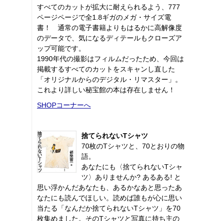
すべてのカットが拡大に耐えられるよう、777
ページページで全1.8ギガのメガ・サイズ電
書！ 通常の電子書籍よりもはるかに高解像度
のデータで、気になるディテールもクローズア
ップ可能です。
1990年代の撮影はフィルムだったため、今回は
掲載するすべてのカットをスキャンし直した
「オリジナルからのデジタル・リマスター」。
これより詳しい秘宝館の本は存在しません！
SHOPコーナーへ
捨てられないTシャツ
70枚のTシャツと、70とおりの物
語。
あなたにも〈捨てられないTシャ
ツ〉ありませんか? あるある! と
思い浮かんだあなたも、あるかなあと思ったあ
なたにも読んでほしい。読めば誰もが心に思い
当たる「なんだか捨てられないTシャツ」を70
枚集めました。そのTシャツと写真に持ち主の