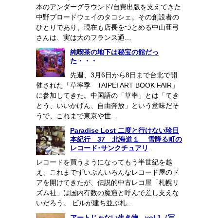
本のアンダーグラウンド/自費出版を支えてきた
中野ブロードウェイのタコシェ。その創設者の
ひとりであり、現在も店長をつとめる中山亜弓
さんは、実は大のフランス通…
純喫茶の地下は秘宝の館だっ
た・・・
先週、3月6日から8日まで台北で開
催された「草率季 TAIPEI ART BOOK FAIR」
に参加してきた。中国語の「草率」とは「てき
とう、いいかげん、自由奔放」という意味だそ
うで、これまで東京や世…
Paradise Lost 二度と行けない珍日
本紀行 37 北海道１ 雪降る町の
レコード･サンクチュアリ
レコードを買うようになってもう半世紀を越
え、これまでずいぶんいろんなレコード屋のド
アを開けてきたが、伝説的中古レコ屋「札幌リ
ズム社」は国内有数の魔窟と呼んで差し支えな
いだろう。 ビルが建ち並ぶ札…
アートじゃない生き物 vol.1（写