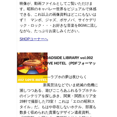
映像が、動画ファイルとしてご覧いただけま
す。昭和のキャバレー世界をビジュアルで体感
できる、これ以上の画像資料はどこにもないは
ず！ マンボ、ジャズ、ボサノバ、サイケデリ
ック・ロック・・・お好きな音楽をBGMに流し
ながら、たっぷりお楽しみください。
SHOPコーナーへ
ROADSIDE LIBRARY vol.002
LOVE HOTEL（PDFフォーマッ
ト）
――ラブホの夢は夜ひらく
新風営法などでいま絶滅の危機に
瀕しつつある、遊びごころあふれるラブホテル
のインテリアを探し歩き、関東・関西エリア全
28軒で撮影した73室！ これは「エロの昭和ス
タイル」だ。もはや存在しないホテル、部屋も
数多く収められた貴重なデザイン遺産資料。