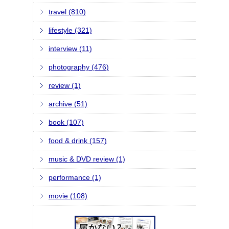
travel (810)
lifestyle (321)
interview (11)
photography (476)
review (1)
archive (51)
book (107)
food & drink (157)
music & DVD review (1)
performance (1)
movie (108)