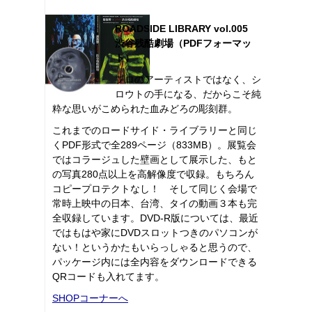
ROADSIDE LIBRARY vol.005
渋谷残酷劇場（PDFフォーマッ
ト）
プロのアーティストではなく、シ
ロウトの手になる、だからこそ純
粋な思いがこめられた血みどろの彫刻群。
これまでのロードサイド・ライブラリーと同じ
くPDF形式で全289ページ（833MB）。展覧会
ではコラージュした壁画として展示した、もと
の写真280点以上を高解像度で収録。もちろん
コピープロテクトなし！ そして同じく会場で
常時上映中の日本、台湾、タイの動画３本も完
全収録しています。DVD-R版については、最近
ではもはや家にDVDスロットつきのパソコンが
ない！というかたもいらっしゃると思うので、
パッケージ内には全内容をダウンロードできる
QRコードも入れてます。
SHOPコーナーへ