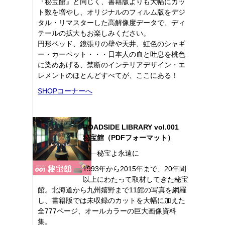
『秘宝館』と同じく、書籍版よりも大幅にカッ
ト数を増やし、オリジナルのフィルム版をデジ
タル・リマスターした高解像度データで、ディ
テールの拡大もお楽しみください。
円形ベッド、鏡張りの壁や天井、虹色のシャギ
ー・カーペット・・・日本人の血と吐息を桃色
に染めあげる、禁断のインテリアデザイン・エ
レメントのほとんどすべてが、ここにある！
SHOPコーナーへ
ROADSIDE LIBRARY vol.001
秘宝館（PDFフォーマット）
――秘宝よ永遠に
1993年から2015年まで、20年間
以上にわたって取材してきた秘宝
館。北海道から九州嬉野まで11館の写真を網羅
し、書籍版では未収録のカットを大幅に加えた
全777ページ、オールカラーの巨大画像資料
集。