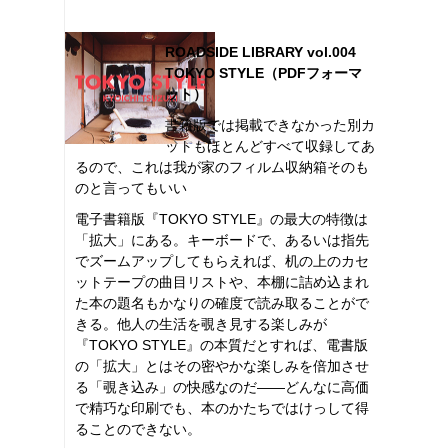
ROADSIDE LIBRARY vol.004
TOKYO STYLE（PDFフォーマ
ット）
書籍版では掲載できなかった別カ
ットもほとんどすべて収録してあ
るので、これは我が家のフィルム収納箱そのも
のと言ってもいい
電子書籍版『TOKYO STYLE』の最大の特徴は
「拡大」にある。キーボードで、あるいは指先
でズームアップしてもらえれば、机の上のカセ
ットテープの曲目リストや、本棚に詰め込まれ
た本の題名もかなりの確度で読み取ることがで
きる。他人の生活を覗き見する楽しみが
『TOKYO STYLE』の本質だとすれば、電書版
の「拡大」とはその密やかな楽しみを倍加させ
る「覗き込み」の快感なのだ――どんなに高価
で精巧な印刷でも、本のかたちではけっして得
ることのできない。