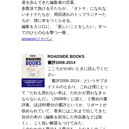
道を歩んできた編集者の言葉。
多数決で負ける子たちが、「オトナ」になれな
いオトナたちが、周回遅れのトップランナーた
ちが、僕に本をつくらせる。
編集を入り口に、「新しいことをしたい」すべ
てのひとの心を撃つ一冊。
amazonジャパン
ROADSIDE BOOKS
書評2006-2014
こころがかゆいときに読んでくだ
さい
「書評2006-2014」というサブタ
イトルのとおり、これは僕にとっ
て『だれも買わない本は、だれかが買わなきゃ
ならないんだ』（2008年）に続く、２冊めの書
評集。ほぼ80冊分の書評というか、リポートが
収められていて、巻末にはこれまで出してきた
自分の本の（編集を担当した作品集などは除
く）、ごく短い解題もつけてみた。
このなかの１冊でも２冊でも、みなさんの「こ