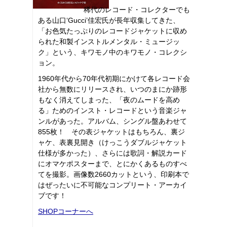
稀代のレコード・コレクターでも
ある山口‘Gucci’佳宏氏が長年収集してきた、
「お色気たっぷりのレコードジャケットに収め
られた和製インストルメンタル・ミュージッ
ク」という、キワモノ中のキワモノ・コレクシ
ョン。
1960年代から70年代初期にかけて各レコード会
社から無数にリリースされ、いつのまにか跡形
もなく消えてしまった、「夜のムードを高め
る」ためのインスト・レコードという音楽ジャ
ンルがあった。アルバム、シングル盤あわせて
855枚！ その表ジャケットはもちろん、裏ジ
ャケ、表裏見開き（けっこうダブルジャケット
仕様が多かった）、さらには歌詞・解説カード
にオマケポスターまで、とにかくあるものすべ
てを撮影。画像数2660カットという、印刷本で
はぜったいに不可能なコンプリート・アーカイ
ブです！
SHOPコーナーへ