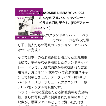
ROADSIDE LIBRARY vol.003
おんなのアルバム キャバレー・
ベラミの踊り子たち（PDFフォー
マット）
伝説のグランドキャバレー・ベラ
ミ・・・そのステージを飾った踊
り子、芸人たちの写真コレクション・アルバム
がついに完成！
かつて日本一の石炭積み出し港だった北九州市
若松で、華やかな夜を演出したグランドキャバ
レー・ベラミ。元従業員寮から発掘された営業
用写真、およそ1400枚をすべて高解像度スキャ
ンして掲載しました。データサイズ・約2ギガ
バイト！ メガ・ボリュームのダウンロード版
／USB版デジタル写真集です。
ベラミ30年間の歴史をたどる調査資料も完全掲
載。さらに写真と共に発掘された当時の８ミリ
映像が、動画ファイルとしてご覧いただけま