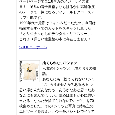
ページページで全1.8ギガのメガ・サイズ電
書！ 通常の電子書籍よりもはるかに高解像度
のデータで、気になるディテールもクローズア
ップ可能です。
1990年代の撮影はフィルムだったため、今回は
掲載するすべてのカットをスキャンし直した
「オリジナルからのデジタル・リマスター」。
これより詳しい秘宝館の本は存在しません！
SHOPコーナーへ
捨てられないTシャツ
70枚のTシャツと、70とおりの物
語。
あなたにも〈捨てられないTシャ
ツ〉ありませんか? あるある! と
思い浮かんだあなたも、あるかなあと思ったあ
なたにも読んでほしい。読めば誰もが心に思い
当たる「なんだか捨てられないTシャツ」を70
枚集めました。そのTシャツと写真に持ち主の
エピソードを添えた、今一番おシャレでイケて