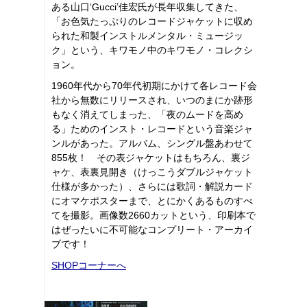
ある山口‘Gucci’佳宏氏が長年収集してきた、
「お色気たっぷりのレコードジャケットに収め
られた和製インストルメンタル・ミュージッ
ク」という、キワモノ中のキワモノ・コレクシ
ョン。
1960年代から70年代初期にかけて各レコード会
社から無数にリリースされ、いつのまにか跡形
もなく消えてしまった、「夜のムードを高め
る」ためのインスト・レコードという音楽ジャ
ンルがあった。アルバム、シングル盤あわせて
855枚！ その表ジャケットはもちろん、裏ジ
ャケ、表裏見開き（けっこうダブルジャケット
仕様が多かった）、さらには歌詞・解説カード
にオマケポスターまで、とにかくあるものすべ
てを撮影。画像数2660カットという、印刷本で
はぜったいに不可能なコンプリート・アーカイ
ブです！
SHOPコーナーへ