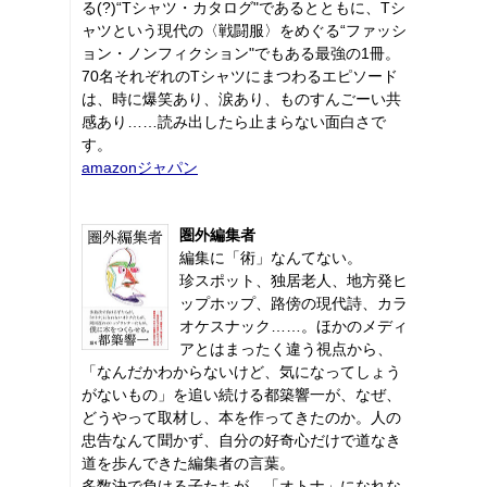
る(?)“Tシャツ・カタログ"であるとともに、Tシ
ャツという現代の〈戦闘服〉をめぐる“ファッシ
ョン・ノンフィクション"でもある最強の1冊。
70名それぞれのTシャツにまつわるエピソード
は、時に爆笑あり、涙あり、ものすんごーい共
感あり……読み出したら止まらない面白さで
す。
amazonジャパン
圏外編集者
編集に「術」なんてない。
珍スポット、独居老人、地方発ヒ
ップホップ、路傍の現代詩、カラ
オケスナック……。ほかのメディ
アとはまったく違う視点から、
「なんだかわからないけど、気になってしょう
がないもの」を追い続ける都築響一が、なぜ、
どうやって取材し、本を作ってきたのか。人の
忠告なんて聞かず、自分の好奇心だけで道なき
道を歩んできた編集者の言葉。
多数決で負ける子たちが、「オトナ」になれな