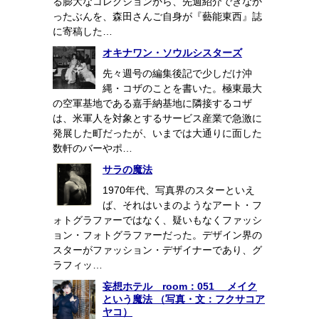
る膨大なコレクションから、先週紹介できなか
ったぶんを、森田さんご自身が『藝能東西』誌
に寄稿した…
オキナワン・ソウルシスターズ
先々週号の編集後記で少しだけ沖
縄・コザのことを書いた。極東最大
の空軍基地である嘉手納基地に隣接するコザ
は、米軍人を対象とするサービス産業で急激に
発展した町だったが、いまでは大通りに面した
数軒のバーやポ…
サラの魔法
1970年代、写真界のスターといえ
ば、それはいまのようなアート・フ
ォトグラファーではなく、疑いもなくファッシ
ョン・フォトグラファーだった。デザイン界の
スターがファッション・デザイナーであり、グ
ラフィッ…
妄想ホテル room：051 メイク
という魔法 （写真・文：フクサコア
ヤコ）