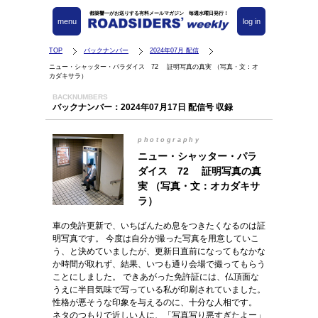
都築響一がお送りする有料メールマガジン 毎週水曜日発行！
menu
log in
TOP
バックナンバー
2024年07月 配信
ニュー・シャッター・パラダイス 72 証明写真の真実 （写真・文：オ
カダキサラ）
BACKNUMBERS
バックナンバー：2024年07月17日 配信号 収録
photography
ニュー・シャッター・パラ
ダイス 72 証明写真の真
実 （写真・文：オカダキサ
ラ）
車の免許更新で、いちばんため息をつきたくなるのは証
明写真です。 今度は自分が撮った写真を用意していこ
う、と決めていましたが、更新日直前になってもなかな
か時間が取れず、結果、いつも通り会場で撮ってもらう
ことにしました。 できあがった免許証には、仏頂面な
うえに半目気味で写っている私が印刷されていました。
性格が悪そうな印象を与えるのに、十分な人相です。
ネタのつもりで近しい人に、「写真写り悪すぎたよー」