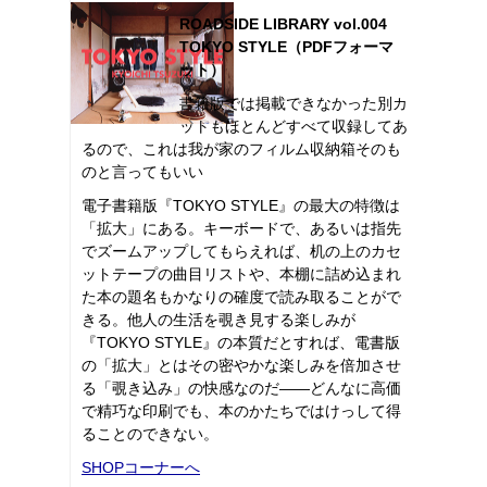
ROADSIDE LIBRARY vol.004
TOKYO STYLE（PDFフォーマ
ット）
書籍版では掲載できなかった別カ
ットもほとんどすべて収録してあ
るので、これは我が家のフィルム収納箱そのも
のと言ってもいい
電子書籍版『TOKYO STYLE』の最大の特徴は
「拡大」にある。キーボードで、あるいは指先
でズームアップしてもらえれば、机の上のカセ
ットテープの曲目リストや、本棚に詰め込まれ
た本の題名もかなりの確度で読み取ることがで
きる。他人の生活を覗き見する楽しみが
『TOKYO STYLE』の本質だとすれば、電書版
の「拡大」とはその密やかな楽しみを倍加させ
る「覗き込み」の快感なのだ――どんなに高価
で精巧な印刷でも、本のかたちではけっして得
ることのできない。
SHOPコーナーへ