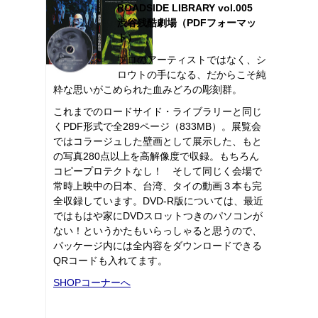
ROADSIDE LIBRARY vol.005
渋谷残酷劇場（PDFフォーマッ
ト）
プロのアーティストではなく、シ
ロウトの手になる、だからこそ純
粋な思いがこめられた血みどろの彫刻群。
これまでのロードサイド・ライブラリーと同じ
くPDF形式で全289ページ（833MB）。展覧会
ではコラージュした壁画として展示した、もと
の写真280点以上を高解像度で収録。もちろん
コピープロテクトなし！ そして同じく会場で
常時上映中の日本、台湾、タイの動画３本も完
全収録しています。DVD-R版については、最近
ではもはや家にDVDスロットつきのパソコンが
ない！というかたもいらっしゃると思うので、
パッケージ内には全内容をダウンロードできる
QRコードも入れてます。
SHOPコーナーへ