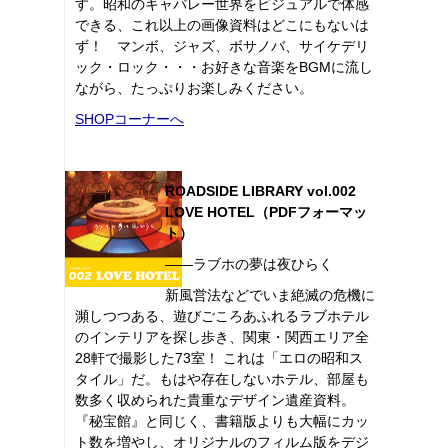
す。昭和のキャバレー世界をビジュアルで体感
できる、これ以上の画像資料はどこにもないは
ず！ マンボ、ジャズ、ボサノバ、サイケデリ
ック・ロック・・・お好きな音楽をBGMに流し
ながら、たっぷりお楽しみください。
SHOPコーナーへ
ROADSIDE LIBRARY vol.002
LOVE HOTEL（PDFフォーマッ
ト）
――ラブホの夢は夜ひらく
新風営法などでいま絶滅の危機に
瀕しつつある、遊びごころあふれるラブホテル
のインテリアを探し歩き、関東・関西エリア全
28軒で撮影した73室！ これは「エロの昭和ス
タイル」だ。もはや存在しないホテル、部屋も
数多く収められた貴重なデザイン遺産資料。
『秘宝館』と同じく、書籍版よりも大幅にカッ
ト数を増やし、オリジナルのフィルム版をデジ