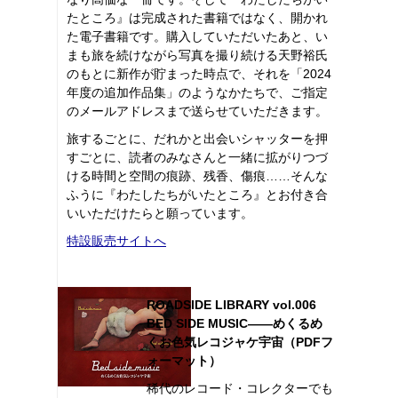
たところ』は完成された書籍ではなく、開かれ
た電子書籍です。購入していただいたあと、い
まも旅を続けながら写真を撮り続ける天野裕氏
のもとに新作が貯まった時点で、それを「2024
年度の追加作品集」のようなかたちで、ご指定
のメールアドレスまで送らせていただきます。
旅するごとに、だれかと出会いシャッターを押
すごとに、読者のみなさんと一緒に拡がりつづ
ける時間と空間の痕跡、残香、傷痕……そんな
ふうに『わたしたちがいたところ』とお付き合
いいただけたらと願っています。
特設販売サイトへ
ROADSIDE LIBRARY vol.006
BED SIDE MUSIC――めくるめ
くお色気レコジャケ宇宙（PDFフ
ォーマット）
稀代のレコード・コレクターでも