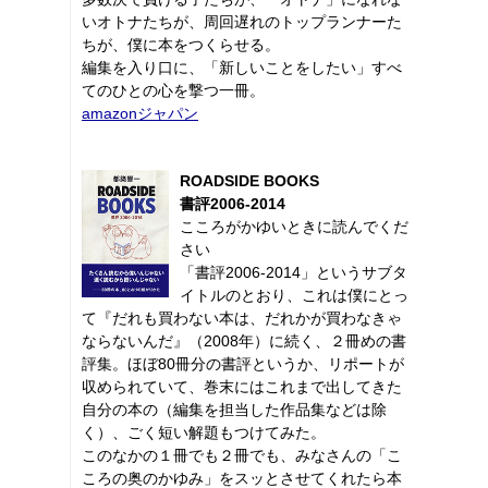
いオトナたちが、周回遅れのトップランナーた
ちが、僕に本をつくらせる。
編集を入り口に、「新しいことをしたい」すべ
てのひとの心を撃つ一冊。
amazonジャパン
ROADSIDE BOOKS
書評2006-2014
こころがかゆいときに読んでくだ
さい
「書評2006-2014」というサブタ
イトルのとおり、これは僕にとっ
て『だれも買わない本は、だれかが買わなきゃ
ならないんだ』（2008年）に続く、２冊めの書
評集。ほぼ80冊分の書評というか、リポートが
収められていて、巻末にはこれまで出してきた
自分の本の（編集を担当した作品集などは除
く）、ごく短い解題もつけてみた。
このなかの１冊でも２冊でも、みなさんの「こ
ころの奥のかゆみ」をスッとさせてくれたら本