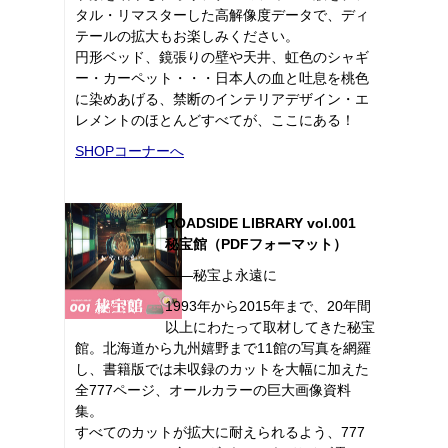
タル・リマスターした高解像度データで、ディ
テールの拡大もお楽しみください。
円形ベッド、鏡張りの壁や天井、虹色のシャギ
ー・カーペット・・・日本人の血と吐息を桃色
に染めあげる、禁断のインテリアデザイン・エ
レメントのほとんどすべてが、ここにある！
SHOPコーナーへ
ROADSIDE LIBRARY vol.001
秘宝館（PDFフォーマット）
――秘宝よ永遠に
1993年から2015年まで、20年間
以上にわたって取材してきた秘宝
館。北海道から九州嬉野まで11館の写真を網羅
し、書籍版では未収録のカットを大幅に加えた
全777ページ、オールカラーの巨大画像資料
集。
すべてのカットが拡大に耐えられるよう、777