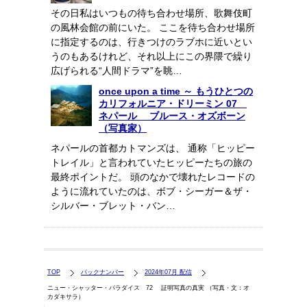
その日私はいつもの待ち合わせ場所、歌舞伎町
の風林会館の前にいた。 ここを待ち合わせ場所
に指定するのは、行きつけのラブホに近いとい
うのもあるけれど、それ以上にこの界隈で繰り
広げられる“人間ドラマ”を眺…
once upon a time ～ もうひとつの
カリフォルニア・ドリーミン 07
ネパール ブルース・オズボーン
（写真家）
ネパールの首都カトマンズは、 通称「ヒッピー
トレイル」と言われていたヒッピーたちの旅の
最終ポイントだ。 頭のなかで壊れたレコードの
ように流れていたのは、ボブ・シーガー＆ザ・
シルバー・ブレット・バン…
TOP
バックナンバー
2024年07月 配信
ニュー・シャッター・パラダイス 72 証明写真の真実 （写真・文：オ
カダキサラ）