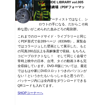
ROADSIDE LIBRARY vol.005
渋谷残酷劇場（PDFフォーマッ
ト）
プロのアーティストではなく、シ
ロウトの手になる、だからこそ純
粋な思いがこめられた血みどろの彫刻群。
これまでのロードサイド・ライブラリーと同じ
くPDF形式で全289ページ（833MB）。展覧会
ではコラージュした壁画として展示した、もと
の写真280点以上を高解像度で収録。もちろん
コピープロテクトなし！ そして同じく会場で
常時上映中の日本、台湾、タイの動画３本も完
全収録しています。DVD-R版については、最近
ではもはや家にDVDスロットつきのパソコンが
ない！というかたもいらっしゃると思うので、
パッケージ内には全内容をダウンロードできる
QRコードも入れてます。
SHOPコーナーへ