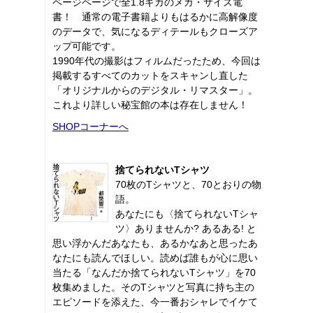
ページページで全1.8ギガのメガ・サイズ電
書！ 通常の電子書籍よりもはるかに高解像度
のデータで、気になるディテールもクローズア
ップ可能です。
1990年代の撮影はフィルムだったため、今回は
掲載するすべてのカットをスキャンし直した
「オリジナルからのデジタル・リマスター」。
これより詳しい秘宝館の本は存在しません！
SHOPコーナーへ
捨てられないTシャツ
70枚のTシャツと、70とおりの物
語。
あなたにも〈捨てられないTシャ
ツ〉ありませんか? あるある! と
思い浮かんだあなたも、あるかなあと思ったあ
なたにも読んでほしい。読めば誰もが心に思い
当たる「なんだか捨てられないTシャツ」を70
枚集めました。そのTシャツと写真に持ち主の
エピソードを添えた、今一番おシャレでイケて