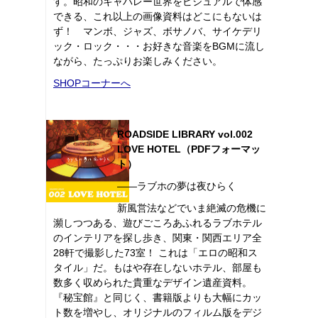
す。昭和のキャバレー世界をビジュアルで体感
できる、これ以上の画像資料はどこにもないは
ず！ マンボ、ジャズ、ボサノバ、サイケデリ
ック・ロック・・・お好きな音楽をBGMに流し
ながら、たっぷりお楽しみください。
SHOPコーナーへ
ROADSIDE LIBRARY vol.002
LOVE HOTEL（PDFフォーマッ
ト）
――ラブホの夢は夜ひらく
新風営法などでいま絶滅の危機に
瀕しつつある、遊びごころあふれるラブホテル
のインテリアを探し歩き、関東・関西エリア全
28軒で撮影した73室！ これは「エロの昭和ス
タイル」だ。もはや存在しないホテル、部屋も
数多く収められた貴重なデザイン遺産資料。
『秘宝館』と同じく、書籍版よりも大幅にカッ
ト数を増やし、オリジナルのフィルム版をデジ