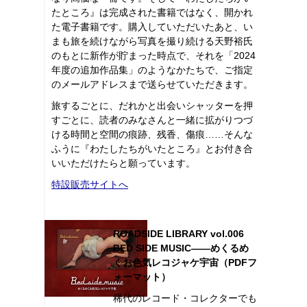
たところ』は完成された書籍ではなく、開かれ
た電子書籍です。購入していただいたあと、い
まも旅を続けながら写真を撮り続ける天野裕氏
のもとに新作が貯まった時点で、それを「2024
年度の追加作品集」のようなかたちで、ご指定
のメールアドレスまで送らせていただきます。
旅するごとに、だれかと出会いシャッターを押
すごとに、読者のみなさんと一緒に拡がりつづ
ける時間と空間の痕跡、残香、傷痕……そんな
ふうに『わたしたちがいたところ』とお付き合
いいただけたらと願っています。
特設販売サイトへ
ROADSIDE LIBRARY vol.006
BED SIDE MUSIC――めくるめ
くお色気レコジャケ宇宙（PDFフ
ォーマット）
稀代のレコード・コレクターでも