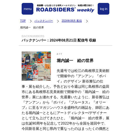
都築響一がお送りする有料メールマガジン 毎週水曜日発行！
menu
log in
TOP
バックナンバー
2024年08月 配信
堀内誠一 絵の世界
BACKNUMBERS
バックナンバー：2024年08月21日 配信号 収録
art
堀内誠一 絵の世界
先週号では松江の島根県立美術館
で開催中の『アンアン』『ポパ
イ』のデザイン 新谷雅弘の仕
事・展を紹介した。予告どおり今週は同じ島根県の益田
市にある島根県石見美術館で開催中の「堀内誠一 絵の
世界」展にお連れする。先週書いたように、新谷雅弘は
『アンアン』から『ポパイ』『ブルータス』『オリー
ブ』に至るマガジンハウス全盛時代の雑誌を、師匠にあ
たる堀内誠一とともにアートディレクター/デザイナー
として立ち上げてきたひと。「堀内誠一 絵の世界」展
は生誕90周年を記念して2022年から全国を巡回中で、
今回新谷展と同じ県内で重なったのはまったくの偶然と