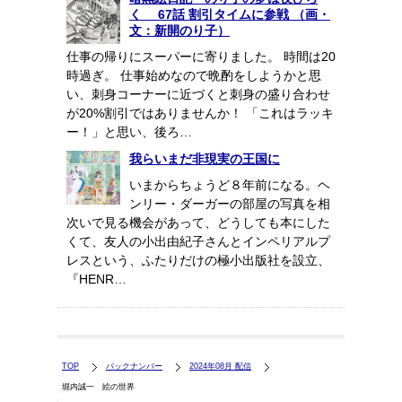
く 67話 割引タイムに参戦 （画・
文：新開のり子）
仕事の帰りにスーパーに寄りました。 時間は20
時過ぎ。 仕事始めなので晩酌をしようかと思
い、刺身コーナーに近づくと刺身の盛り合わせ
が20%割引ではありませんか！ 「これはラッキ
ー！」と思い、後ろ…
我らいまだ非現実の王国に
いまからちょうど８年前になる。ヘ
ンリー・ダーガーの部屋の写真を相
次いで見る機会があって、どうしても本にした
くて、友人の小出由紀子さんとインペリアルプ
レスという、ふたりだけの極小出版社を設立、
『HENR…
TOP
バックナンバー
2024年08月 配信
堀内誠一 絵の世界