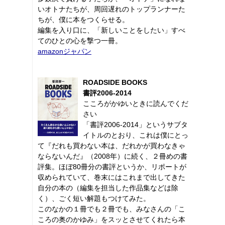
いオトナたちが、周回遅れのトップランナーた
ちが、僕に本をつくらせる。
編集を入り口に、「新しいことをしたい」すべ
てのひとの心を撃つ一冊。
amazonジャパン
ROADSIDE BOOKS
書評2006-2014
こころがかゆいときに読んでくだ
さい
「書評2006-2014」というサブタ
イトルのとおり、これは僕にとっ
て『だれも買わない本は、だれかが買わなきゃ
ならないんだ』（2008年）に続く、２冊めの書
評集。ほぼ80冊分の書評というか、リポートが
収められていて、巻末にはこれまで出してきた
自分の本の（編集を担当した作品集などは除
く）、ごく短い解題もつけてみた。
このなかの１冊でも２冊でも、みなさんの「こ
ころの奥のかゆみ」をスッとさせてくれたら本