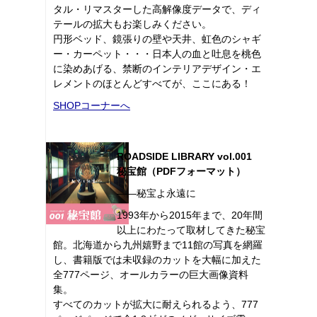
タル・リマスターした高解像度データで、ディ
テールの拡大もお楽しみください。
円形ベッド、鏡張りの壁や天井、虹色のシャギ
ー・カーペット・・・日本人の血と吐息を桃色
に染めあげる、禁断のインテリアデザイン・エ
レメントのほとんどすべてが、ここにある！
SHOPコーナーへ
ROADSIDE LIBRARY vol.001
秘宝館（PDFフォーマット）
――秘宝よ永遠に
1993年から2015年まで、20年間
以上にわたって取材してきた秘宝
館。北海道から九州嬉野まで11館の写真を網羅
し、書籍版では未収録のカットを大幅に加えた
全777ページ、オールカラーの巨大画像資料
集。
すべてのカットが拡大に耐えられるよう、777