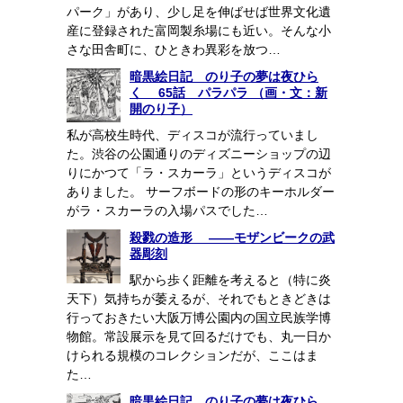
パーク」があり、少し足を伸ばせば世界文化遺
産に登録された富岡製糸場にも近い。そんな小
さな田舎町に、ひときわ異彩を放つ…
暗黒絵日記 のり子の夢は夜ひら
く 65話 パラパラ （画・文：新
開のり子）
私が高校生時代、ディスコが流行っていまし
た。渋谷の公園通りのディズニーショップの辺
りにかつて「ラ・スカーラ」というディスコが
ありました。 サーフボードの形のキーホルダー
がラ・スカーラの入場パスでした…
殺戮の造形 ――モザンビークの武
器彫刻
駅から歩く距離を考えると（特に炎
天下）気持ちが萎えるが、それでもときどきは
行っておきたい大阪万博公園内の国立民族学博
物館。常設展示を見て回るだけでも、丸一日か
けられる規模のコレクションだが、ここはま
た…
暗黒絵日記 のり子の夢は夜ひら