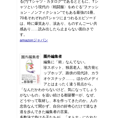
る(?)“Tシャツ・カタログ"であるとともに、Tシ
ャツという現代の〈戦闘服〉をめぐる“ファッシ
ョン・ノンフィクション"でもある最強の1冊。
70名それぞれのTシャツにまつわるエピソード
は、時に爆笑あり、涙あり、ものすんごーい共
感あり……読み出したら止まらない面白さで
す。
amazonジャパン
圏外編集者
編集に「術」なんてない。
珍スポット、独居老人、地方発ヒ
ップホップ、路傍の現代詩、カラ
オケスナック……。ほかのメディ
アとはまったく違う視点から、
「なんだかわからないけど、気になってしょう
がないもの」を追い続ける都築響一が、なぜ、
どうやって取材し、本を作ってきたのか。人の
忠告なんて聞かず、自分の好奇心だけで道なき
道を歩んできた編集者の言葉。
多数決で負ける子たちが、「オトナ」になれな