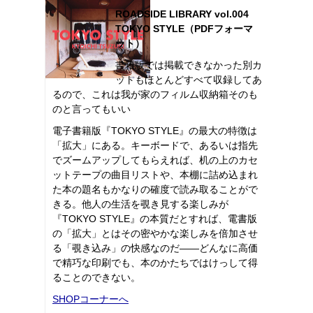
ROADSIDE LIBRARY vol.004
TOKYO STYLE（PDFフォーマ
ット）
書籍版では掲載できなかった別カ
ットもほとんどすべて収録してあ
るので、これは我が家のフィルム収納箱そのも
のと言ってもいい
電子書籍版『TOKYO STYLE』の最大の特徴は
「拡大」にある。キーボードで、あるいは指先
でズームアップしてもらえれば、机の上のカセ
ットテープの曲目リストや、本棚に詰め込まれ
た本の題名もかなりの確度で読み取ることがで
きる。他人の生活を覗き見する楽しみが
『TOKYO STYLE』の本質だとすれば、電書版
の「拡大」とはその密やかな楽しみを倍加させ
る「覗き込み」の快感なのだ――どんなに高価
で精巧な印刷でも、本のかたちではけっして得
ることのできない。
SHOPコーナーへ