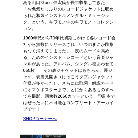
ある山口‘Gucci’佳宏氏が長年収集してきた、
「お色気たっぷりのレコードジャケットに収め
られた和製インストルメンタル・ミュージッ
ク」という、キワモノ中のキワモノ・コレクシ
ョン。
1960年代から70年代初期にかけて各レコード会
社から無数にリリースされ、いつのまにか跡形
もなく消えてしまった、「夜のムードを高め
る」ためのインスト・レコードという音楽ジャ
ンルがあった。アルバム、シングル盤あわせて
855枚！ その表ジャケットはもちろん、裏ジ
ャケ、表裏見開き（けっこうダブルジャケット
仕様が多かった）、さらには歌詞・解説カード
にオマケポスターまで、とにかくあるものすべ
てを撮影。画像数2660カットという、印刷本で
はぜったいに不可能なコンプリート・アーカイ
ブです！
SHOPコーナーへ