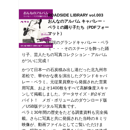
ROADSIDE LIBRARY vol.003
おんなのアルバム キャバレー・
ベラミの踊り子たち（PDFフォー
マット）
伝説のグランドキャバレー・ベラ
ミ・・・そのステージを飾った踊
り子、芸人たちの写真コレクション・アルバム
がついに完成！
かつて日本一の石炭積み出し港だった北九州市
若松で、華やかな夜を演出したグランドキャバ
レー・ベラミ。元従業員寮から発掘された営業
用写真、およそ1400枚をすべて高解像度スキャ
ンして掲載しました。データサイズ・約2ギガ
バイト！ メガ・ボリュームのダウンロード版
／USB版デジタル写真集です。
ベラミ30年間の歴史をたどる調査資料も完全掲
載。さらに写真と共に発掘された当時の８ミリ
映像が、動画ファイルとしてご覧いただけま