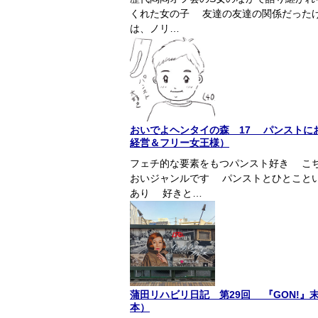
くれた女の子 友達の友達の関係だった
は、ノリ…
おいでよヘンタイの森 17 パンストに
経営＆フリー女王様）
フェチ的な要素をもつパンスト好き こ
おいジャンルです パンストとひとこと
あり 好きと…
蒲田リハビリ日記 第29回 『GON!』
本）