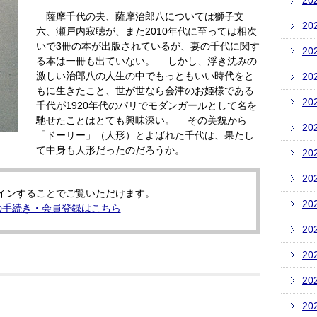
20
薩摩千代の夫、薩摩治郎八については獅子文
20
六、瀬戸内寂聴が、また2010年代に至っては相次
いで3冊の本が出版されているが、妻の千代に関す
20
る本は一冊も出ていない。 しかし、浮き沈みの
激しい治郎八の人生の中でもっともいい時代をと
20
もに生きたこと、世が世なら会津のお姫様である
20
千代が1920年代のパリでモダンガールとして名を
馳せたことはとても興味深い。 その美貌から
20
「ドーリー」（人形）とよばれた千代は、果たし
て中身も人形だったのだろうか。
20
20
インすることでご覧いただけます。
20
の手続き・会員登録はこちら
20
20
20
20