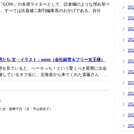
雑誌『GON!』の末席ライターとして、読者欄のような埋め草ペ
20
た。すべては比嘉健二創刊編集長のおかげである。自分
20
20
20
20
たち 文・イラスト：mimi（会社経営＆フリー女王様）
20
態を見ていると、へーそっち！という驚くべき変態に出会
20
催しているオフ会に、北海道から来てくれた斎藤さん …
20
20
20
た女 薩摩千代 （文：平山亜佐子）
20
20