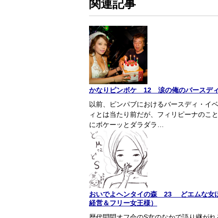
関連記事
かなりピンボケ 12 涙の俺のバースデ
以前、ピンパブにおけるバースディ・イ
ィとは当たり前だが、フィリピーナのこ
にボケーッとダラダラ…
おいでよヘンタイの森 23 どエムな女
経営＆フリー女王様）
歴代悶悶オフ会のS女のなかで語り継が