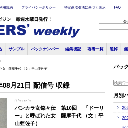
利用規約
プライバシーポリシー
特定商取引法に基づく表示
FAQ
ガジン 毎週水曜日発行！
会
込
サンプル
バックナンバー
編集後記
著者一覧
追悼
無
バッ
た女 薩摩千代 （文：平山亜佐子）
08月21日 配信号 収録
月別
lifestyle
バンカラ女銘々伝 第10回 「ドーリ
20
ー」と呼ばれた女 薩摩千代 （文：平
20
山亜佐子）