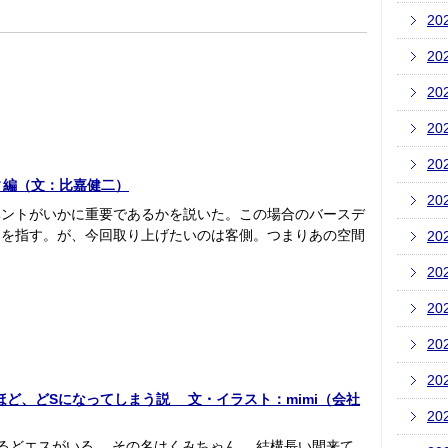
20
20
20
20
20
ィ編（文：比嘉健二）
20
ベントがいかに重要であるかを説いた。この場合のバースデ
とを指す。が、今回取り上げたいのは客側。つまりあの空間
20
20
20
20
20
ほど、どSになってしまう説 文・イラスト：mimi（会社
20
れるどエスがいる その名はくみちゃん 結構長い間来て