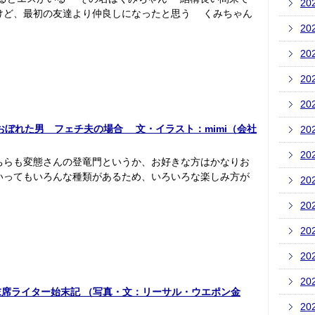
20
けど、最初の友達より仲良しになったと思う くみちゃん
20
20
20
20
おぼれた男 フェチ夫の場合 文・イラスト：mimi（会社
20
20
ちらも変態さんの登竜門というか、お好きな方はかなりお
いってもいろんな種類があるため、いろいろな楽しみ方が
20
20
20
20
20
末席ライター始末記 （写真・文：リーサル・ウエポン金
20