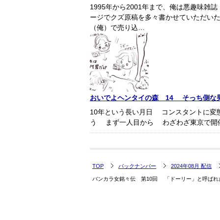
1995年から2001年まで、俺は悪趣味
ージでクズ原稿を多々書かせていただい
（俺）で売り込…
おいでよヘンタイの森 14 そっち側な男
10年という長い月日 コンスタントに変
う まず一人目から わざわざ東京で開
TOP
バックナンバー
2024年08月 配信
バンカラ女銘々伝 第10回 「ドーリー」と呼ばれ