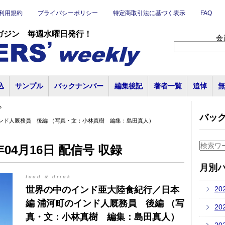
利用規約
プライバシーポリシー
特定商取引法に基づく表示
FAQ
ガジン 毎週水曜日発行！
会
込
サンプル
バックナンバー
編集後記
著者一覧
追悼
無
バッ
ンド人厩務員 後編 （写真・文：小林真樹 編集：島田真人）
04月16日 配信号 収録
月別
food & drink
世界の中のインド亜大陸食紀行／日本
20
編 浦河町のインド人厩務員 後編 （写
20
真・文：小林真樹 編集：島田真人）