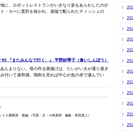
等地に、ロボットレストランがいきなり姿をあらわしたのが
20
ット・カーに度肝を抜かれ、道端で配られたティッシュの
20
20
20
20
あの店で 93 『またみんなで行く♩』 平野紗季子（食いしんぼう）
20
があんまりない。母の作る唐揚げは、たいがい火が通り過ぎ
20
噛み付いて違和感。鶏肉を見れば中心が血の赤で滲んでい
20
20
20
20
ンド人厩務員 後編 （写真・文：小林真樹 編集：島田真人）
20