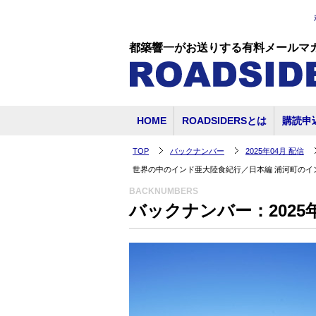
都築響一がお送りする有料メールマ
HOME
ROADSIDERSとは
購読申
TOP
バックナンバー
2025年04月 配信
世界の中のインド亜大陸食紀行／日本編 浦河町のイ
BACKNUMBERS
バックナンバー：2025年