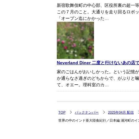
新宿歌舞伎町の中心部、区役所裏の超一
この７月のこと。大通りを走り回るロボ
「オープン迄にかかった…
Neverland Diner 二度と行けない
家のごはんがおいしかった。という記憶
か通らなさ過ぎのどちからで、がぶりと
て、オエー。理科室のカ…
TOP
バックナンバー
2025年04月 配信
世界の中のインド亜大陸食紀行／日本編 浦河町のイ