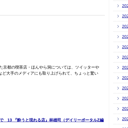
20
20
20
20
20
20
した京都の喫茶店・ほんやら洞については、ツイッターや
20
新聞など大手のメディアにも取り上げられて、ちょっと驚い
20
20
20
20
20
いあの店で 13 『酔うと現れる店』林雄司（デイリーポータルZ編