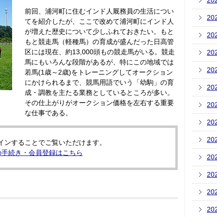
20
前回、浦河町に住むインド人厩務員の生活につい
20
てを紹介したが、ここで改めて浦河町にインド人
が増えた歴史について少しふれておきたい。もと
20
もと競走馬（軽種馬）の育成が盛んだった日高管
区には現在、約13,000頭もの競走馬がいる。競走
20
馬にもいろんな段階があるが、特にこの地域では
20
若馬(1歳～2歳)をトレーニングしてオークション
にかけられるまで、競馬用語でいう「幼駒」の育
20
成・調教を主たる業務としているところが多い。
その仕上がりがオークション価格を左右する重要
20
な仕事である。
20
20
インすることでご覧いただけます。
の手続き・会員登録はこちら
20
20
20
20