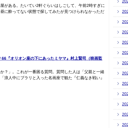
20
屋がある。たいてい2軒ぐらいはしごして、午前2時すぎに
ど昼に酔ってない状態で探してみたが見つけられなかっただ
20
20
20
20
20
いあの店で 66『オリオン座の下にあったミヤマ』村上賢司（映画監
20
すか？」。これが一番困る質問。質問した人は「父親と一緒
20
、「浪人中にブラリと入った名画座で観た『仁義なき戦い』
20
20
20
20
20