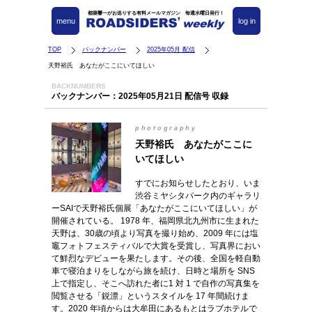
都築響一がお送りする有料メールマガジン 毎週水曜日発行！
menu
log in
TOP
バックナンバー
2025年05月 配信
天野裕氏 あなたがここにいてほしい
BACKNUMBERS
バックナンバー：2025年05月21日 配信号 収録
photography
天野裕氏 あなたがここに
いてほしい
すでにお知らせしたとおり、いま
渋谷ミヤシタパーク内のギャラリ
ーSAIで天野裕氏個展「あなたがここにいてほしい」が
開催されている。 1978 年、福岡県北九州市に生まれた
天野は、30歳の頃より写真を撮り始め、2009 年には塩
竈フォトフェスティバルで大賞を受賞し、写真界におい
て鮮烈なデビューを果たします。その後、全国を軽自動
車で寝泊まりをしながら旅を続け、日時と場所を SNS
上で指定し、そこへ訪れた者に1 対 1 で自作の写真集を
閲覧させる「鋭漂」というスタイルを 17 年間続けま
す。2020 年頃からは大牟田にあるもとはラブホテルで