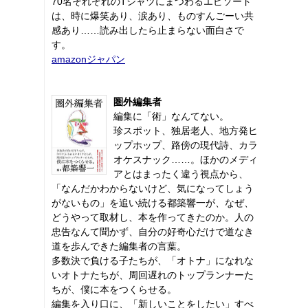
70名それぞれのTシャツにまつわるエピソード
は、時に爆笑あり、涙あり、ものすんごーい共
感あり……読み出したら止まらない面白さで
す。
amazonジャパン
圏外編集者
編集に「術」なんてない。
珍スポット、独居老人、地方発ヒ
ップホップ、路傍の現代詩、カラ
オケスナック……。ほかのメディ
アとはまったく違う視点から、
「なんだかわからないけど、気になってしょう
がないもの」を追い続ける都築響一が、なぜ、
どうやって取材し、本を作ってきたのか。人の
忠告なんて聞かず、自分の好奇心だけで道なき
道を歩んできた編集者の言葉。
多数決で負ける子たちが、「オトナ」になれな
いオトナたちが、周回遅れのトップランナーた
ちが、僕に本をつくらせる。
編集を入り口に、「新しいことをしたい」すべ