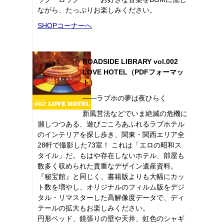
ながら、たっぷりお楽しみください。
SHOPコーナーへ
ROADSIDE LIBRARY vol.002
LOVE HOTEL（PDFフォーマッ
ト）
――ラブホの夢は夜ひらく
新風営法などでいま絶滅の危機に
瀕しつつある、遊びごころあふれるラブホテル
のインテリアを探し歩き、関東・関西エリア全
28軒で撮影した73室！ これは「エロの昭和ス
タイル」だ。もはや存在しないホテル、部屋も
数多く収められた貴重なデザイン遺産資料。
『秘宝館』と同じく、書籍版よりも大幅にカッ
ト数を増やし、オリジナルのフィルム版をデジ
タル・リマスターした高解像度データで、ディ
テールの拡大もお楽しみください。
円形ベッド、鏡張りの壁や天井、虹色のシャギ