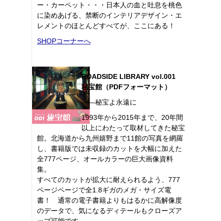
ー・カーペット・・・日本人の血と吐息を桃色
に染めあげる、禁断のインテリアデザイン・エ
レメントのほとんどすべてが、ここにある！
SHOPコーナーへ
ROADSIDE LIBRARY vol.001
秘宝館（PDFフォーマット）
――秘宝よ永遠に
1993年から2015年まで、20年間
以上にわたって取材してきた秘宝
館。北海道から九州嬉野まで11館の写真を網羅
し、書籍版では未収録のカットを大幅に加えた
全777ページ、オールカラーの巨大画像資料
集。
すべてのカットが拡大に耐えられるよう、777
ページページで全1.8ギガのメガ・サイズ電
書！ 通常の電子書籍よりもはるかに高解像度
のデータで、気になるディテールもクローズア
ップ可能です。