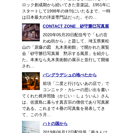
ロック創成期から続いてきた音楽誌。1951年に
スタートして1998年の休刊にいたるまで、一時
は日本最大の洋楽専門誌だった。その…
CONTACT ZONE 砂守勝巳写真展
2020年05月20日配信号で「もの言
わぬ街から」と題して、埼玉県東松
山の「原爆の図 丸木美術館」で開かれた展覧
会「砂守勝巳写真展 黙示する風景」を紹介し
た。本来なら丸木美術館の展示と並行して開催
され…
バングラデシュの地べたから
前項「二度と行けないあの店で」で
コンニャク・カレーの思い出を書い
てくれた梶井照陰（かじい・しょういん）さん
は、佐渡島に暮らす真言宗の僧侶であり写真家
である。これまで４冊の写真集を発表してき
て、この５月…
ハトの国から
2019年06月12日配信号「南さんは