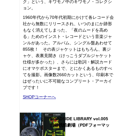
ク」という、キワモノ中のキワモノ・コレクシ
ョン。
1960年代から70年代初期にかけて各レコード会
社から無数にリリースされ、いつのまにか跡形
もなく消えてしまった、「夜のムードを高め
る」ためのインスト・レコードという音楽ジャ
ンルがあった。アルバム、シングル盤あわせて
855枚！ その表ジャケットはもちろん、裏ジ
ャケ、表裏見開き（けっこうダブルジャケット
仕様が多かった）、さらには歌詞・解説カード
にオマケポスターまで、とにかくあるものすべ
てを撮影。画像数2660カットという、印刷本で
はぜったいに不可能なコンプリート・アーカイ
ブです！
SHOPコーナーへ
ROADSIDE LIBRARY vol.005
渋谷残酷劇場（PDFフォーマッ
ト）