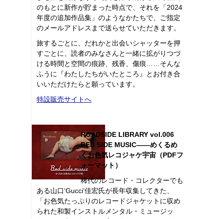
のもとに新作が貯まった時点で、それを「2024
年度の追加作品集」のようなかたちで、ご指定
のメールアドレスまで送らせていただきます。
旅するごとに、だれかと出会いシャッターを押
すごとに、読者のみなさんと一緒に拡がりつづ
ける時間と空間の痕跡、残香、傷痕……そんな
ふうに『わたしたちがいたところ』とお付き合
いいただけたらと願っています。
特設販売サイトへ
ROADSIDE LIBRARY vol.006
BED SIDE MUSIC――めくるめ
くお色気レコジャケ宇宙（PDFフ
ォーマット）
稀代のレコード・コレクターでも
ある山口‘Gucci’佳宏氏が長年収集してきた、
「お色気たっぷりのレコードジャケットに収め
られた和製インストルメンタル・ミュージッ