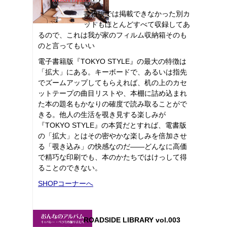
書籍版では掲載できなかった別カ
ットもほとんどすべて収録してあ
るので、これは我が家のフィルム収納箱そのも
のと言ってもいい
電子書籍版『TOKYO STYLE』の最大の特徴は
「拡大」にある。キーボードで、あるいは指先
でズームアップしてもらえれば、机の上のカセ
ットテープの曲目リストや、本棚に詰め込まれ
た本の題名もかなりの確度で読み取ることがで
きる。他人の生活を覗き見する楽しみが
『TOKYO STYLE』の本質だとすれば、電書版
の「拡大」とはその密やかな楽しみを倍加させ
る「覗き込み」の快感なのだ――どんなに高価
で精巧な印刷でも、本のかたちではけっして得
ることのできない。
SHOPコーナーへ
ROADSIDE LIBRARY vol.003