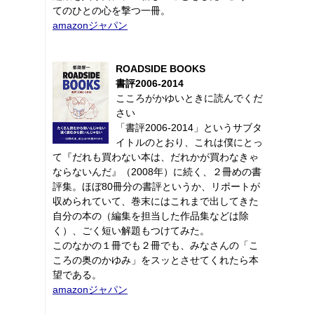
てのひとの心を撃つ一冊。
amazonジャパン
ROADSIDE BOOKS
書評2006-2014
こころがかゆいときに読んでくだ
さい
「書評2006-2014」というサブタ
イトルのとおり、これは僕にとっ
て『だれも買わない本は、だれかが買わなきゃ
ならないんだ』（2008年）に続く、２冊めの書
評集。ほぼ80冊分の書評というか、リポートが
収められていて、巻末にはこれまで出してきた
自分の本の（編集を担当した作品集などは除
く）、ごく短い解題もつけてみた。
このなかの１冊でも２冊でも、みなさんの「こ
ころの奥のかゆみ」をスッとさせてくれたら本
望である。
amazonジャパン