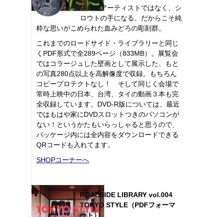
プロのアーティストではなく、シ
ロウトの手になる、だからこそ純
粋な思いがこめられた血みどろの彫刻群。
これまでのロードサイド・ライブラリーと同じ
くPDF形式で全289ページ（833MB）。展覧会
ではコラージュした壁画として展示した、もと
の写真280点以上を高解像度で収録。もちろん
コピープロテクトなし！ そして同じく会場で
常時上映中の日本、台湾、タイの動画３本も完
全収録しています。DVD-R版については、最近
ではもはや家にDVDスロットつきのパソコンが
ない！というかたもいらっしゃると思うので、
パッケージ内には全内容をダウンロードできる
QRコードも入れてます。
SHOPコーナーへ
ROADSIDE LIBRARY vol.004
TOKYO STYLE（PDFフォーマ
ット）