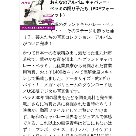
おんなのアルバム キャバレー・
ベラミの踊り子たち（PDFフォー
マット）
伝説のグランドキャバレー・ベラ
ミ・・・そのステージを飾った踊
り子、芸人たちの写真コレクション・アルバム
がついに完成！
かつて日本一の石炭積み出し港だった北九州市
若松で、華やかな夜を演出したグランドキャバ
レー・ベラミ。元従業員寮から発掘された営業
用写真、およそ1400枚をすべて高解像度スキャ
ンして掲載しました。データサイズ・約2ギガ
バイト！ メガ・ボリュームのダウンロード版
／USB版デジタル写真集です。
ベラミ30年間の歴史をたどる調査資料も完全掲
載。さらに写真と共に発掘された当時の８ミリ
映像が、動画ファイルとしてご覧いただけま
す。昭和のキャバレー世界をビジュアルで体感
できる、これ以上の画像資料はどこにもないは
ず！ マンボ、ジャズ、ボサノバ、サイケデリ
ック・ロック・・・お好きな音楽をBGMに流し