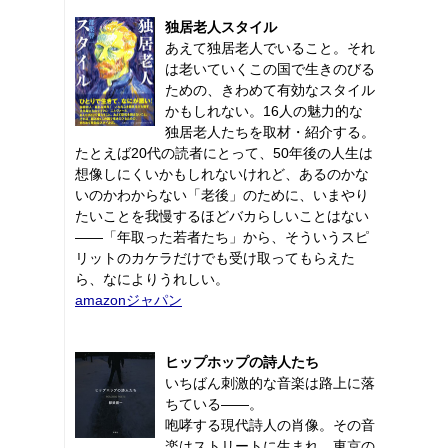
独居老人スタイル
あえて独居老人でいること。それ
は老いていくこの国で生きのびる
ための、きわめて有効なスタイル
かもしれない。16人の魅力的な
独居老人たちを取材・紹介する。
たとえば20代の読者にとって、50年後の人生は
想像しにくいかもしれないけれど、あるのかな
いのかわからない「老後」のために、いまやり
たいことを我慢するほどバカらしいことはない
――「年取った若者たち」から、そういうスピ
リットのカケラだけでも受け取ってもらえた
ら、なによりうれしい。
amazonジャパン
ヒップホップの詩人たち
いちばん刺激的な音楽は路上に落
ちている――。
咆哮する現代詩人の肖像。その音
楽はストリートに生まれ、東京の