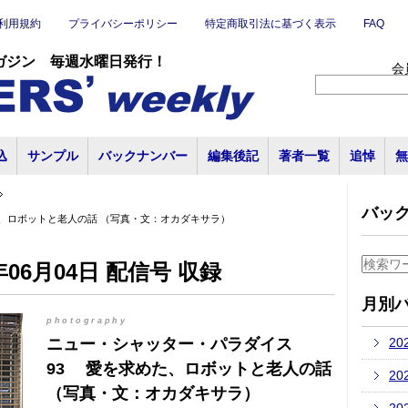
利用規約
プライバシーポリシー
特定商取引法に基づく表示
FAQ
ガジン 毎週水曜日発行！
会
込
サンプル
バックナンバー
編集後記
著者一覧
追悼
無
バッ
、ロボットと老人の話 （写真・文：オカダキサラ）
06月04日 配信号 収録
月別
photography
ニュー・シャッター・パラダイス
20
93 愛を求めた、ロボットと老人の話
20
（写真・文：オカダキサラ）