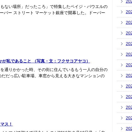
20
にもない場所」だったころ」で特集したペイジ・パウエルの
20
にドーバー ストリート マーケット銀座で開幕した。ドーバー
20
20
20
20
誰かが私であること （写真・文：フクサコアヤコ）
20
街を通りかかった時、その街に住んでいるもう一人の自分の
20
のだだっ広い駐車場、車窓から見える大きなマンションの
20
20
20
20
スマス！
20