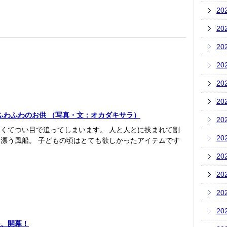
20
20
20
20
20
20
ふわふわのお供 （写真・文：オカダキサラ）
20
くてつい目で追ってしまいます。 人と人とに挟まれて割
20
漂う風船。 子どもの頃はとても欲しかったアイテムです
20
20
20
20
展、開幕！