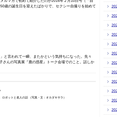
ルマガで初めて紹介したのが2016年２月10日号（「自
50歳の誕生日を迎えたばかりで、セクシー自撮りを始めて
20
20
20
20
20
20
す」と言われて一瞬、またかという気持ちになった。先々
陽子さんの写真展『鹿の惑星』トーク会場でのこと。話しか
20
20
20
20
、ロボットと老人の話 （写真・文：オカダキサラ）
20
20