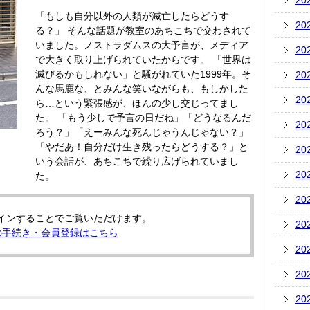
20
「もしも自分以外の人類が滅亡したらどうす
20
る？」 そんな話題が教室のあちこちで交わされて
いました。ノストラダムスの大予言が、メディア
20
で大きく取り上げられていたからです。 「世界は
滅びるかもしれない」と騒がれていた1999年。そ
20
んな馬鹿な、とみんな笑いながらも、もしかした
20
ら…という緊張感が、ほんの少し交じってまし
た。 「もう少しで予言の日だね」「どうなるんだ
20
ろう？」「えーみんな死んじゃうんじゃない？」
「やだあ！自分だけ生き残ったらどうする？」と
20
いう会話が、あちこちで繰り広げられていまし
20
た。
20
インすることでご覧いただけます。
20
の手続き・会員登録はこちら
20
20
20