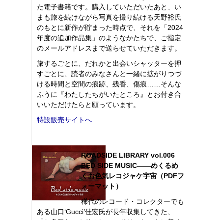
た電子書籍です。購入していただいたあと、い
まも旅を続けながら写真を撮り続ける天野裕氏
のもとに新作が貯まった時点で、それを「2024
年度の追加作品集」のようなかたちで、ご指定
のメールアドレスまで送らせていただきます。
旅するごとに、だれかと出会いシャッターを押
すごとに、読者のみなさんと一緒に拡がりつづ
ける時間と空間の痕跡、残香、傷痕……そんな
ふうに『わたしたちがいたところ』とお付き合
いいただけたらと願っています。
特設販売サイトへ
ROADSIDE LIBRARY vol.006
BED SIDE MUSIC――めくるめ
くお色気レコジャケ宇宙（PDFフ
ォーマット）
稀代のレコード・コレクターでも
ある山口‘Gucci’佳宏氏が長年収集してきた、