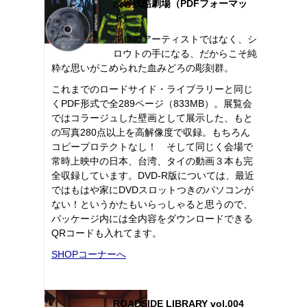
渋谷残酷劇場（PDFフォーマッ
ト）
プロのアーティストではなく、シ
ロウトの手になる、だからこそ純
粋な思いがこめられた血みどろの彫刻群。
これまでのロードサイド・ライブラリーと同じ
くPDF形式で全289ページ（833MB）。展覧会
ではコラージュした壁画として展示した、もと
の写真280点以上を高解像度で収録。もちろん
コピープロテクトなし！ そして同じく会場で
常時上映中の日本、台湾、タイの動画３本も完
全収録しています。DVD-R版については、最近
ではもはや家にDVDスロットつきのパソコンが
ない！というかたもいらっしゃると思うので、
パッケージ内には全内容をダウンロードできる
QRコードも入れてます。
SHOPコーナーへ
ROADSIDE LIBRARY vol.004