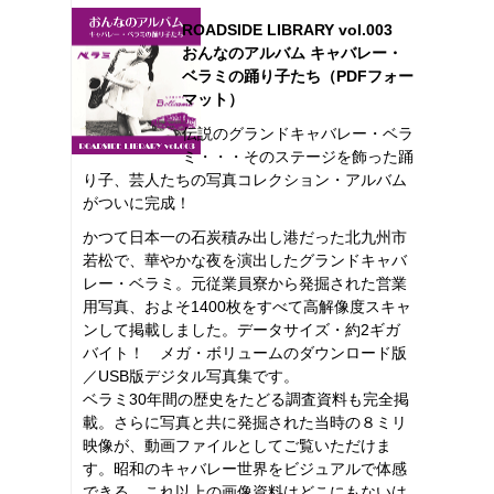
ROADSIDE LIBRARY vol.003
おんなのアルバム キャバレー・
ベラミの踊り子たち（PDFフォー
マット）
伝説のグランドキャバレー・ベラ
ミ・・・そのステージを飾った踊
り子、芸人たちの写真コレクション・アルバム
がついに完成！
かつて日本一の石炭積み出し港だった北九州市
若松で、華やかな夜を演出したグランドキャバ
レー・ベラミ。元従業員寮から発掘された営業
用写真、およそ1400枚をすべて高解像度スキャ
ンして掲載しました。データサイズ・約2ギガ
バイト！ メガ・ボリュームのダウンロード版
／USB版デジタル写真集です。
ベラミ30年間の歴史をたどる調査資料も完全掲
載。さらに写真と共に発掘された当時の８ミリ
映像が、動画ファイルとしてご覧いただけま
す。昭和のキャバレー世界をビジュアルで体感
できる、これ以上の画像資料はどこにもないは