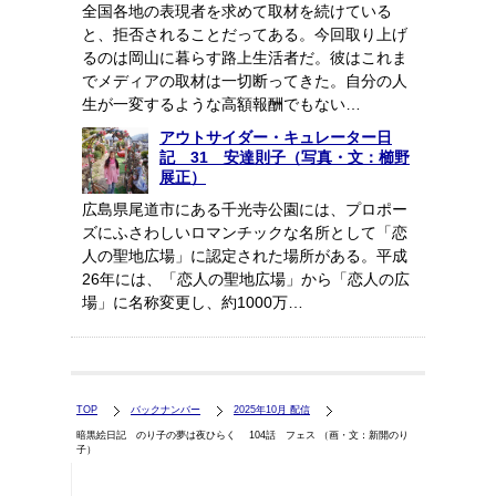
全国各地の表現者を求めて取材を続けている
と、拒否されることだってある。今回取り上げ
るのは岡山に暮らす路上生活者だ。彼はこれま
でメディアの取材は一切断ってきた。自分の人
生が一変するような高額報酬でもない…
アウトサイダー・キュレーター日
記 31 安達則子（写真・文：櫛野
展正）
広島県尾道市にある千光寺公園には、プロポー
ズにふさわしいロマンチックな名所として「恋
人の聖地広場」に認定された場所がある。平成
26年には、「恋人の聖地広場」から「恋人の広
場」に名称変更し、約1000万…
TOP
バックナンバー
2025年10月 配信
暗黒絵日記 のり子の夢は夜ひらく 104話 フェス （画・文：新開のり
子）