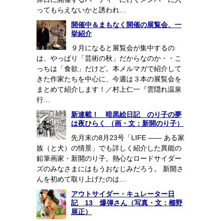
ってもらえないかと誘われ…
開催中＆まもなく開催の展覧会、一
挙紹介
９月になると展覧会が集中するの
は、やっぱり「芸術の秋」だからなのか・・こ
っちは「食欲」だけど。本メルマガで紹介して
きた作家たちを中心に、今週は３本の展覧会を
まとめて紹介します！／村上仁一『雲隠れ温泉
行…
新連載！ 暗黒絵日記 のり子の夢
は夜ひらく （画・文：新開のり子）
先月末の8月23号「LIFE ―― ある家
族（と犬）の情景」でも詳しく紹介した異能の
鉛筆画家・新開のり子。熱心なロードサイダー
ズのみなさまにはもうおなじみだろう。 新開さ
んを初めて取り上げたのは…
アウトサイダー・キュレーター日
記 13 爆弾さん（写真・文：櫛野
展正）