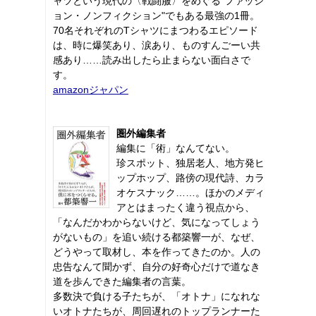
ャツという現代の〈戦闘服〉をめぐる“ファッシ
ョン・ノンフィクション"でもある最強の1冊。
70名それぞれのTシャツにまつわるエピソード
は、時に爆笑あり、涙あり、ものすんごーい共
感あり……読み出したら止まらない面白さで
す。
amazonジャパン
圏外編集者
編集に「術」なんてない。
珍スポット、独居老人、地方発ヒ
ップホップ、路傍の現代詩、カラ
オケスナック……。ほかのメディ
アとはまったく違う視点から、
「なんだかわからないけど、気になってしょう
がないもの」を追い続ける都築響一が、なぜ、
どうやって取材し、本を作ってきたのか。人の
忠告なんて聞かず、自分の好奇心だけで道なき
道を歩んできた編集者の言葉。
多数決で負ける子たちが、「オトナ」になれな
いオトナたちが、周回遅れのトップランナーた