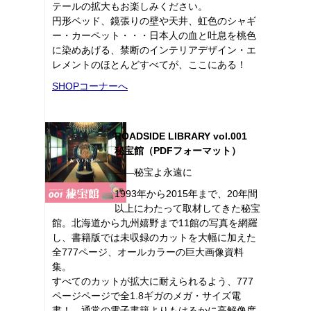
テールの拡大もお楽しみください。
円形ベッド、鏡張りの壁や天井、虹色のシャギ
ー・カーペット・・・日本人の血と吐息を桃色
に染めあげる、禁断のインテリアデザイン・エ
レメントのほとんどすべてが、ここにある！
SHOPコーナーへ
ROADSIDE LIBRARY vol.001
秘宝館（PDFフォーマット）
――秘宝よ永遠に
1993年から2015年まで、20年間
以上にわたって取材してきた秘宝
館。北海道から九州嬉野まで11館の写真を網羅
し、書籍版では未収録のカットを大幅に加えた
全777ページ、オールカラーの巨大画像資料
集。
すべてのカットが拡大に耐えられるよう、777
ページページで全1.8ギガのメガ・サイズ電
書！ 通常の電子書籍よりもはるかに高解像度