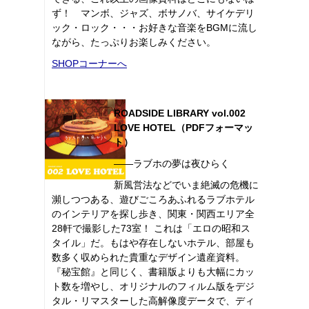
ず！ マンボ、ジャズ、ボサノバ、サイケデリ
ック・ロック・・・お好きな音楽をBGMに流し
ながら、たっぷりお楽しみください。
SHOPコーナーへ
ROADSIDE LIBRARY vol.002
LOVE HOTEL（PDFフォーマッ
ト）
――ラブホの夢は夜ひらく
新風営法などでいま絶滅の危機に
瀕しつつある、遊びごころあふれるラブホテル
のインテリアを探し歩き、関東・関西エリア全
28軒で撮影した73室！ これは「エロの昭和ス
タイル」だ。もはや存在しないホテル、部屋も
数多く収められた貴重なデザイン遺産資料。
『秘宝館』と同じく、書籍版よりも大幅にカッ
ト数を増やし、オリジナルのフィルム版をデジ
タル・リマスターした高解像度データで、ディ