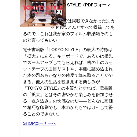
TOKYO STYLE（PDFフォーマ
ット）
書籍版では掲載できなかった別カ
ットもほとんどすべて収録してあ
るので、これは我が家のフィルム収納箱そのも
のと言ってもいい
電子書籍版『TOKYO STYLE』の最大の特徴は
「拡大」にある。キーボードで、あるいは指先
でズームアップしてもらえれば、机の上のカセ
ットテープの曲目リストや、本棚に詰め込まれ
た本の題名もかなりの確度で読み取ることがで
きる。他人の生活を覗き見する楽しみが
『TOKYO STYLE』の本質だとすれば、電書版
の「拡大」とはその密やかな楽しみを倍加させ
る「覗き込み」の快感なのだ――どんなに高価
で精巧な印刷でも、本のかたちではけっして得
ることのできない。
SHOPコーナーへ