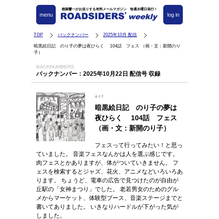
都築響一がお送りする有料メールマガジン 毎週水曜日発行！
menu
log in
TOP
バックナンバー
2025年10月 配信
暗黒絵日記 のり子の夢は夜ひらく 104話 フェス （画・文：新開のり
子）
BACKNUMBERS
バックナンバー：2025年10月22日 配信号 収録
art
暗黒絵日記 のり子の夢は
夜ひらく 104話 フェス
（画・文：新開のり子）
フェスって行ってみたい！と思っ
ていました。 音楽フェスなんかは人を選ぶ感じです。
肉フェスとかありますが、体がついていきません。 フ
ェスを検索するとジャズ、花火、アニメなどいろいろあ
ります。 ちょうど、電車の広告で見つけたのが自由が
丘駅の「女神まつり」でした。 老若男女のためのグル
メからマーケット、体験型ブース、音楽ステージまでと
書いてありました。 いきなりハードルが下がった気が
しました。