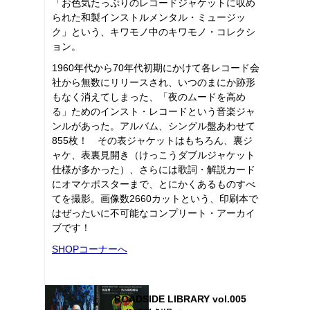
「お色気たっぷりのレコードジャケットに収め
られた和製インストルメンタル・ミュージッ
ク」という、キワモノ中のキワモノ・コレクシ
ョン。
1960年代から70年代初期にかけて各レコード会
社から無数にリリースされ、いつのまにか跡形
もなく消えてしまった、「夜のムードを高め
る」ためのインスト・レコードという音楽ジャ
ンルがあった。アルバム、シングル盤あわせて
855枚！ その表ジャケットはもちろん、裏ジ
ャケ、表裏見開き（けっこうダブルジャケット
仕様が多かった）、さらには歌詞・解説カード
にオマケポスターまで、とにかくあるものすべ
てを撮影。画像数2660カットという、印刷本で
はぜったいに不可能なコンプリート・アーカイ
ブです！
SHOPコーナーへ
ROADSIDE LIBRARY vol.005