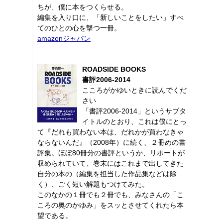
ちが、僕に本をつくらせる。
編集を入り口に、「新しいことをしたい」すべ
てのひとの心を撃つ一冊。
amazonジャパン
ROADSIDE BOOKS
書評2006-2014
こころがかゆいときに読んでくだ
さい
「書評2006-2014」というサブタ
イトルのとおり、これは僕にとっ
て『だれも買わない本は、だれかが買わなきゃ
ならないんだ』（2008年）に続く、２冊めの書
評集。ほぼ80冊分の書評というか、リポートが
収められていて、巻末にはこれまで出してきた
自分の本の（編集を担当した作品集などは除
く）、ごく短い解題もつけてみた。
このなかの１冊でも２冊でも、みなさんの「こ
ころの奥のかゆみ」をスッとさせてくれたら本
望である。