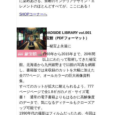
に染めあげる、禁断のインテリアデザイン・エ
レメントのほとんどすべてが、ここにある！
SHOPコーナーへ
ROADSIDE LIBRARY vol.001
秘宝館（PDFフォーマット）
――秘宝よ永遠に
1993年から2015年まで、20年間
以上にわたって取材してきた秘宝
館。北海道から九州嬉野まで11館の写真を網羅
し、書籍版では未収録のカットを大幅に加えた
全777ページ、オールカラーの巨大画像資料
集。
すべてのカットが拡大に耐えられるよう、777
ページページで全1.8ギガのメガ・サイズ電
書！ 通常の電子書籍よりもはるかに高解像度
のデータで、気になるディテールもクローズア
ップ可能です。
1990年代の撮影はフィルムだったため、今回は