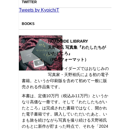
TWITTER
Tweets by KyoichiT
BOOKS
ROADSIDE LIBRARY
天野裕氏 写真集『わたしたちが
いたところ』
（PDFフォーマット）
ロードサイダーズではおなじみの
写真家・天野裕氏による初の電子
書籍。というか印刷版を含めて初めて一般に販
売される作品集です。
本書は、定価10万円（税込み11万円）というか
なり高価な一冊です。そして『わたしたちがい
たところ』は完成された書籍ではなく、開かれ
た電子書籍です。購入していただいたあと、い
まも旅を続けながら写真を撮り続ける天野裕氏
のもとに新作が貯まった時点で、それを「2024