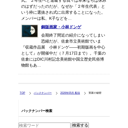
式。 ２年生へと進級する我々は本来ならば休み
のはずだったのだが、なぜか「２年生代表」と
いう枠に選抜され式に出席することになった。
メンバーは私、K子などを…
銅版画家・小林ドンゲ
会期終了間近の紹介になってしまい
恐縮だが、佐倉市立美術館でいま
『収蔵作品展 小林ドンゲ――初期版画を中心
として』が開催中だ（７月17日まで）。千葉の
佐倉にはDIC川村記念美術館や国立歴史民俗博
物館もあ…
TOP
バックナンバー
2026年05月 配信
実家の秘密
バックナンバー検索