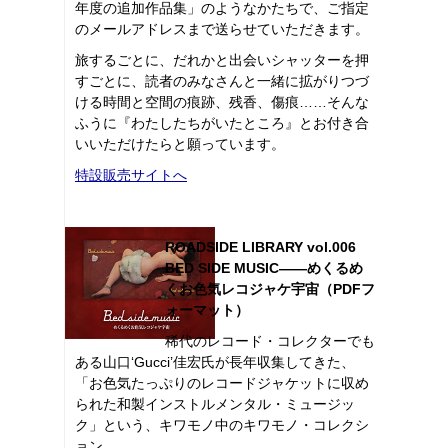
年度の追加作品集」のようなかたちで、ご指定
のメールアドレスまで送らせていただきます。
旅するごとに、だれかと出会いシャッターを押
すごとに、読者のみなさんと一緒に拡がりつづ
ける時間と空間の痕跡、残香、傷痕……そんな
ふうに『わたしたちがいたところ』とお付き合
いいただけたらと願っています。
特設販売サイトへ
ROADSIDE LIBRARY vol.006
BED SIDE MUSIC――めくるめ
くお色気レコジャケ宇宙（PDFフ
ォーマット）
稀代のレコード・コレクターでも
ある山口‘Gucci’佳宏氏が長年収集してきた、
「お色気たっぷりのレコードジャケットに収め
られた和製インストルメンタル・ミュージッ
ク」という、キワモノ中のキワモノ・コレクシ
ョン。