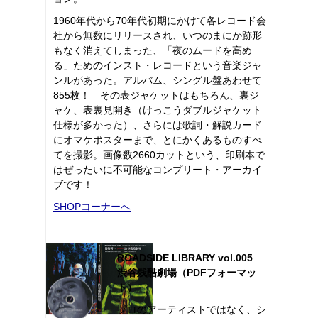
1960年代から70年代初期にかけて各レコード会
社から無数にリリースされ、いつのまにか跡形
もなく消えてしまった、「夜のムードを高め
る」ためのインスト・レコードという音楽ジャ
ンルがあった。アルバム、シングル盤あわせて
855枚！ その表ジャケットはもちろん、裏ジ
ャケ、表裏見開き（けっこうダブルジャケット
仕様が多かった）、さらには歌詞・解説カード
にオマケポスターまで、とにかくあるものすべ
てを撮影。画像数2660カットという、印刷本で
はぜったいに不可能なコンプリート・アーカイ
ブです！
SHOPコーナーへ
ROADSIDE LIBRARY vol.005
渋谷残酷劇場（PDFフォーマッ
ト）
プロのアーティストではなく、シ