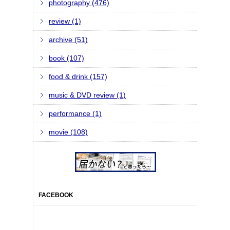
photography (476)
review (1)
archive (51)
book (107)
food & drink (157)
music & DVD review (1)
performance (1)
movie (108)
FACEBOOK