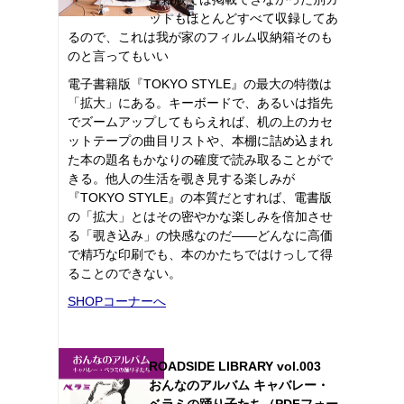
ットもほとんどすべて収録してあ
るので、これは我が家のフィルム収納箱そのも
のと言ってもいい
電子書籍版『TOKYO STYLE』の最大の特徴は
「拡大」にある。キーボードで、あるいは指先
でズームアップしてもらえれば、机の上のカセ
ットテープの曲目リストや、本棚に詰め込まれ
た本の題名もかなりの確度で読み取ることがで
きる。他人の生活を覗き見する楽しみが
『TOKYO STYLE』の本質だとすれば、電書版
の「拡大」とはその密やかな楽しみを倍加させ
る「覗き込み」の快感なのだ――どんなに高価
で精巧な印刷でも、本のかたちではけっして得
ることのできない。
SHOPコーナーへ
ROADSIDE LIBRARY vol.003
おんなのアルバム キャバレー・
ベラミの踊り子たち（PDFフォー