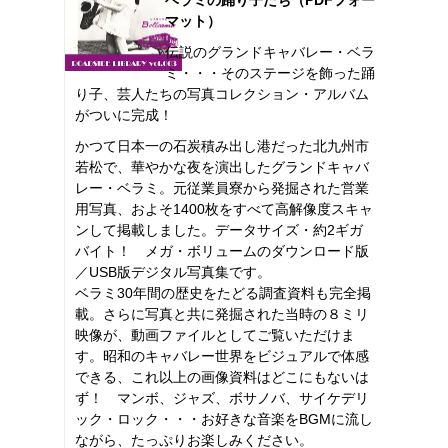
マット）
伝説のグランドキャバレー・ベラ
ミ・・・そのステージを飾った踊
り子、芸人たちの写真コレクション・アルバム
がついに完成！
かつて日本一の石炭積み出し港だった北九州市
若松で、華やかな夜を演出したグランドキャバ
レー・ベラミ。元従業員寮から発掘された営業
用写真、およそ1400枚をすべて高解像度スキャ
ンして掲載しました。データサイズ・約2ギガ
バイト！ メガ・ボリュームのダウンロード版
／USB版デジタル写真集です。
ベラミ30年間の歴史をたどる調査資料も完全掲
載。さらに写真と共に発掘された当時の８ミリ
映像が、動画ファイルとしてご覧いただけま
す。昭和のキャバレー世界をビジュアルで体感
できる、これ以上の画像資料はどこにもないは
ず！ マンボ、ジャズ、ボサノバ、サイケデリ
ック・ロック・・・お好きな音楽をBGMに流し
ながら、たっぷりお楽しみください。