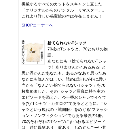
掲載するすべてのカットをスキャンし直した
「オリジナルからのデジタル・リマスター」。
これより詳しい秘宝館の本は存在しません！
SHOPコーナーへ
捨てられないTシャツ
70枚のTシャツと、70とおりの物
語。
あなたにも〈捨てられないTシャ
ツ〉ありませんか? あるある! と
思い浮かんだあなたも、あるかなあと思ったあ
なたにも読んでほしい。読めば誰もが心に思い
当たる「なんだか捨てられないTシャツ」を70
枚集めました。そのTシャツと写真に持ち主の
エピソードを添えた、今一番おシャレでイケて
る(?)“Tシャツ・カタログ"であるとともに、Tシ
ャツという現代の〈戦闘服〉をめぐる“ファッシ
ョン・ノンフィクション"でもある最強の1冊。
70名それぞれのTシャツにまつわるエピソード
は、時に爆笑あり、涙あり、ものすんごーい共