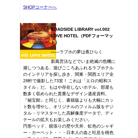
SHOPコーナーへ
ROADSIDE LIBRARY vol.002
LOVE HOTEL（PDFフォーマッ
ト）
――ラブホの夢は夜ひらく
新風営法などでいま絶滅の危機に
瀕しつつある、遊びごころあふれるラブホテル
のインテリアを探し歩き、関東・関西エリア全
28軒で撮影した73室！ これは「エロの昭和ス
タイル」だ。もはや存在しないホテル、部屋も
数多く収められた貴重なデザイン遺産資料。
『秘宝館』と同じく、書籍版よりも大幅にカッ
ト数を増やし、オリジナルのフィルム版をデジ
タル・リマスターした高解像度データで、ディ
テールの拡大もお楽しみください。
円形ベッド、鏡張りの壁や天井、虹色のシャギ
ー・カーペット・・・日本人の血と吐息を桃色