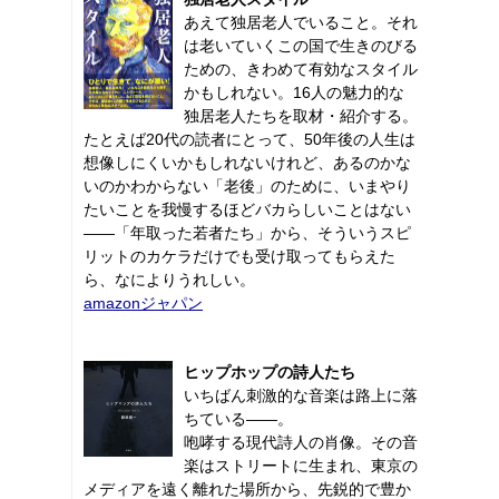
あえて独居老人でいること。それ
は老いていくこの国で生きのびる
ための、きわめて有効なスタイル
かもしれない。16人の魅力的な
独居老人たちを取材・紹介する。
たとえば20代の読者にとって、50年後の人生は
想像しにくいかもしれないけれど、あるのかな
いのかわからない「老後」のために、いまやり
たいことを我慢するほどバカらしいことはない
――「年取った若者たち」から、そういうスピ
リットのカケラだけでも受け取ってもらえた
ら、なによりうれしい。
amazonジャパン
ヒップホップの詩人たち
いちばん刺激的な音楽は路上に落
ちている――。
咆哮する現代詩人の肖像。その音
楽はストリートに生まれ、東京の
メディアを遠く離れた場所から、先鋭的で豊か