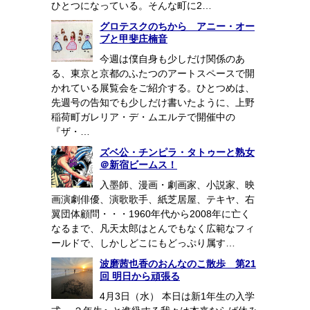
ひとつになっている。そんな町に2…
グロテスクのちから アニー・オー
ブと甲斐庄楠音
今週は僕自身も少しだけ関係のあ
る、東京と京都のふたつのアートスペースで開
かれている展覧会をご紹介する。ひとつめは、
先週号の告知でも少しだけ書いたように、上野
稲荷町ガレリア・デ・ムエルテで開催中の
『ザ・…
ズベ公・チンピラ・タトゥーと熟女
＠新宿ビームス！
入墨師、漫画・劇画家、小説家、映
画演劇俳優、演歌歌手、紙芝居屋、テキヤ、右
翼団体顧問・・・1960年代から2008年に亡く
なるまで、凡天太郎はとんでもなく広範なフィ
ールドで、しかしどこにもどっぷり属す…
波磨茜也香のおんなのこ散歩 第21
回 明日から頑張る
4月3日（水） 本日は新1年生の入学