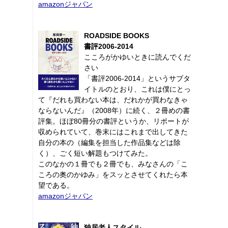
amazonジャパン
ROADSIDE BOOKS
書評2006-2014
こころがかゆいときに読んでくだ
さい
「書評2006-2014」というサブタ
イトルのとおり、これは僕にとっ
て『だれも買わない本は、だれかが買わなきゃ
ならないんだ』（2008年）に続く、２冊めの書
評集。ほぼ80冊分の書評というか、リポートが
収められていて、巻末にはこれまで出してきた
自分の本の（編集を担当した作品集などは除
く）、ごく短い解題もつけてみた。
このなかの１冊でも２冊でも、みなさんの「こ
ころの奥のかゆみ」をスッとさせてくれたら本
望である。
amazonジャパン
独居老人スタイル