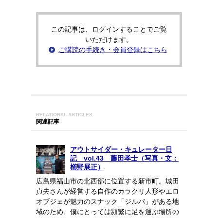
この記事は、ログインすることでご覧
いただけます。
ご購読の手続き・会員登録はこちら
RELATIONAL ARTICLES
関連記事
アウトサイダー・キュレーター日
記 vol.43 藤田孝士（写真・文：
櫛野展正）
広島県福山市の北西部に位置する新市町。城田
貞夫さんが経営する自作のカラクリ人形やエロ
オブジェが魅力のスナック「ジルバ」がある地
域のため、僕にとっては頻繁に足を運ぶ場所の