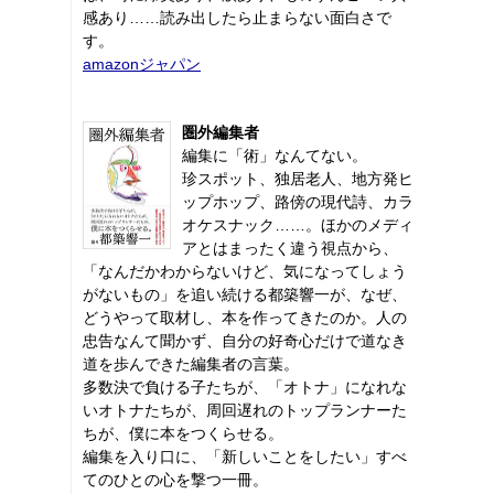
感あり……読み出したら止まらない面白さで
す。
amazonジャパン
圏外編集者
編集に「術」なんてない。
珍スポット、独居老人、地方発ヒ
ップホップ、路傍の現代詩、カラ
オケスナック……。ほかのメディ
アとはまったく違う視点から、
「なんだかわからないけど、気になってしょう
がないもの」を追い続ける都築響一が、なぜ、
どうやって取材し、本を作ってきたのか。人の
忠告なんて聞かず、自分の好奇心だけで道なき
道を歩んできた編集者の言葉。
多数決で負ける子たちが、「オトナ」になれな
いオトナたちが、周回遅れのトップランナーた
ちが、僕に本をつくらせる。
編集を入り口に、「新しいことをしたい」すべ
てのひとの心を撃つ一冊。