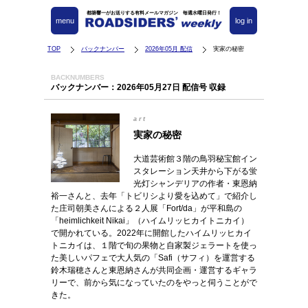
都築響一がお送りする有料メールマガジン 毎週水曜日発行！
menu
log in
TOP
バックナンバー
2026年05月 配信
実家の秘密
BACKNUMBERS
バックナンバー：2026年05月27日 配信号 収録
art
実家の秘密
大道芸術館３階の鳥羽秘宝館イン
スタレーション天井から下がる蛍
光灯シャンデリアの作者・東恩納
裕一さんと、去年「トビリシより愛を込めて」で紹介し
た庄司朝美さんによる２人展「Fort/da」が平和島の
「heimlichkeit Nikai」（ハイムリッヒカイトニカイ）
で開かれている。2022年に開館したハイムリッヒカイ
トニカイは、１階で旬の果物と自家製ジェラートを使っ
た美しいパフェで大人気の「Safi（サフィ）を運営する
鈴木瑞穂さんと東恩納さんが共同企画・運営するギャラ
リーで、前から気になっていたのをやっと伺うことがで
きた。