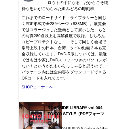
ロウトの手になる、だからこそ純
粋な思いがこめられた血みどろの彫刻群。
これまでのロードサイド・ライブラリーと同じ
くPDF形式で全289ページ（833MB）。展覧会
ではコラージュした壁画として展示した、もと
の写真280点以上を高解像度で収録。もちろん
コピープロテクトなし！ そして同じく会場で
常時上映中の日本、台湾、タイの動画３本も完
全収録しています。DVD-R版については、最近
ではもはや家にDVDスロットつきのパソコンが
ない！というかたもいらっしゃると思うので、
パッケージ内には全内容をダウンロードできる
QRコードも入れてます。
SHOPコーナーへ
ROADSIDE LIBRARY vol.004
TOKYO STYLE（PDFフォーマ
ット）
書籍版では掲載できなかった別カ