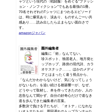
ャツという現代の〈戦闘服〉をめぐる“ファッシ
ョン・ノンフィクション"でもある最強の1冊。
70名それぞれのTシャツにまつわるエピソード
は、時に爆笑あり、涙あり、ものすんごーい共
感あり……読み出したら止まらない面白さで
す。
amazonジャパン
圏外編集者
編集に「術」なんてない。
珍スポット、独居老人、地方発ヒ
ップホップ、路傍の現代詩、カラ
オケスナック……。ほかのメディ
アとはまったく違う視点から、
「なんだかわからないけど、気になってしょう
がないもの」を追い続ける都築響一が、なぜ、
どうやって取材し、本を作ってきたのか。人の
忠告なんて聞かず、自分の好奇心だけで道なき
道を歩んできた編集者の言葉。
多数決で負ける子たちが、「オトナ」になれな
いオトナたちが、周回遅れのトップランナーた