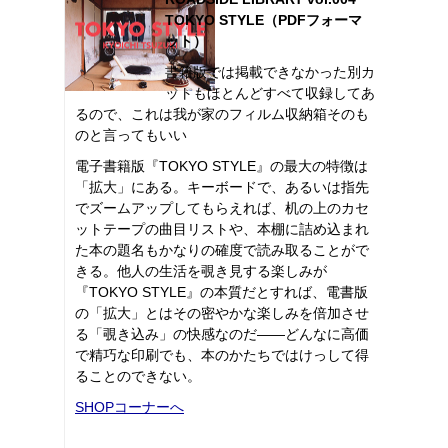
TOKYO STYLE（PDFフォーマ
ット）
書籍版では掲載できなかった別カ
ットもほとんどすべて収録してあ
るので、これは我が家のフィルム収納箱そのも
のと言ってもいい
電子書籍版『TOKYO STYLE』の最大の特徴は
「拡大」にある。キーボードで、あるいは指先
でズームアップしてもらえれば、机の上のカセ
ットテープの曲目リストや、本棚に詰め込まれ
た本の題名もかなりの確度で読み取ることがで
きる。他人の生活を覗き見する楽しみが
『TOKYO STYLE』の本質だとすれば、電書版
の「拡大」とはその密やかな楽しみを倍加させ
る「覗き込み」の快感なのだ――どんなに高価
で精巧な印刷でも、本のかたちではけっして得
ることのできない。
SHOPコーナーへ