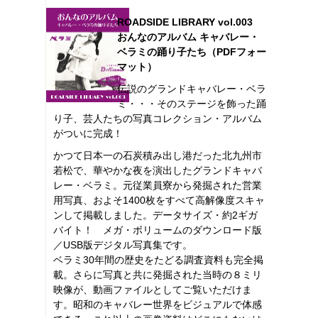
ROADSIDE LIBRARY vol.003
おんなのアルバム キャバレー・
ベラミの踊り子たち（PDFフォー
マット）
伝説のグランドキャバレー・ベラ
ミ・・・そのステージを飾った踊
り子、芸人たちの写真コレクション・アルバム
がついに完成！
かつて日本一の石炭積み出し港だった北九州市
若松で、華やかな夜を演出したグランドキャバ
レー・ベラミ。元従業員寮から発掘された営業
用写真、およそ1400枚をすべて高解像度スキャ
ンして掲載しました。データサイズ・約2ギガ
バイト！ メガ・ボリュームのダウンロード版
／USB版デジタル写真集です。
ベラミ30年間の歴史をたどる調査資料も完全掲
載。さらに写真と共に発掘された当時の８ミリ
映像が、動画ファイルとしてご覧いただけま
す。昭和のキャバレー世界をビジュアルで体感