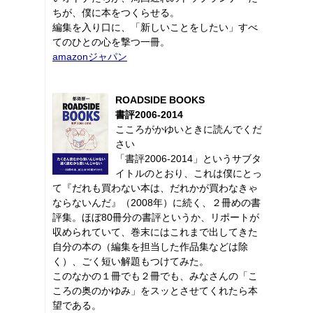
ちが、僕に本をつくらせる。
編集を入り口に、「新しいことをしたい」すべ
てのひとの心を撃つ一冊。
amazonジャパン
ROADSIDE BOOKS
書評2006-2014
こころがかゆいときに読んでくだ
さい
「書評2006-2014」というサブタ
イトルのとおり、これは僕にとっ
て『だれも買わない本は、だれかが買わなきゃ
ならないんだ』（2008年）に続く、２冊めの書
評集。ほぼ80冊分の書評というか、リポートが
収められていて、巻末にはこれまで出してきた
自分の本の（編集を担当した作品集などは除
く）、ごく短い解題もつけてみた。
このなかの１冊でも２冊でも、みなさんの「こ
ころの奥のかゆみ」をスッとさせてくれたら本
望である。