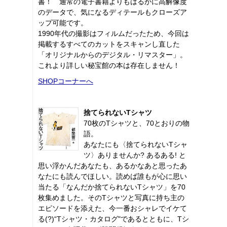
書！ 通常の電子書籍よりもはるかに高解像度
のデータで、気になるディテールもクローズア
ップ可能です。
1990年代の撮影はフィルムだったため、今回は
掲載するすべてのカットをスキャンし直した
「オリジナルからのデジタル・リマスター」。
これより詳しい秘宝館の本は存在しません！
SHOPコーナーへ
捨てられないTシャツ
70枚のTシャツと、70とおりの物
語。
あなたにも〈捨てられないTシャ
ツ〉ありませんか? あるある! と
思い浮かんだあなたも、あるかなあと思ったあ
なたにも読んでほしい。読めば誰もが心に思い
当たる「なんだか捨てられないTシャツ」を70
枚集めました。そのTシャツと写真に持ち主の
エピソードを添えた、今一番おシャレでイケて
る(?)“Tシャツ・カタログ"であるとともに、Tシ