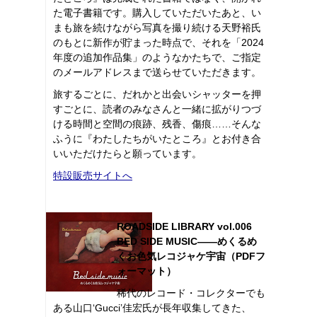
た電子書籍です。購入していただいたあと、い
まも旅を続けながら写真を撮り続ける天野裕氏
のもとに新作が貯まった時点で、それを「2024
年度の追加作品集」のようなかたちで、ご指定
のメールアドレスまで送らせていただきます。
旅するごとに、だれかと出会いシャッターを押
すごとに、読者のみなさんと一緒に拡がりつづ
ける時間と空間の痕跡、残香、傷痕……そんな
ふうに『わたしたちがいたところ』とお付き合
いいただけたらと願っています。
特設販売サイトへ
ROADSIDE LIBRARY vol.006
BED SIDE MUSIC――めくるめ
くお色気レコジャケ宇宙（PDFフ
ォーマット）
稀代のレコード・コレクターでも
ある山口‘Gucci’佳宏氏が長年収集してきた、