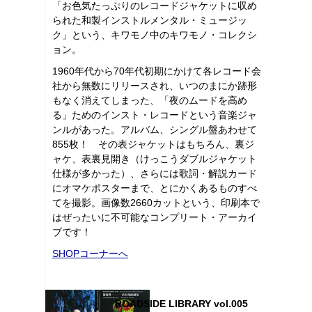
「お色気たっぷりのレコードジャケットに収め
られた和製インストルメンタル・ミュージッ
ク」という、キワモノ中のキワモノ・コレクシ
ョン。
1960年代から70年代初期にかけて各レコード会
社から無数にリリースされ、いつのまにか跡形
もなく消えてしまった、「夜のムードを高め
る」ためのインスト・レコードという音楽ジャ
ンルがあった。アルバム、シングル盤あわせて
855枚！ その表ジャケットはもちろん、裏ジ
ャケ、表裏見開き（けっこうダブルジャケット
仕様が多かった）、さらには歌詞・解説カード
にオマケポスターまで、とにかくあるものすべ
てを撮影。画像数2660カットという、印刷本で
はぜったいに不可能なコンプリート・アーカイ
ブです！
SHOPコーナーへ
ROADSIDE LIBRARY vol.005