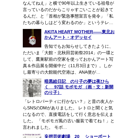
なんてねえ」と横で90年以上生きている祖母が
言っているのだからこりゃすごいことが起きて
るんだ、と「首相が緊急事態宣言を発令」「私
たちの暮らしはどう変わるのか」というテレ…
AKITA HEART MOTHER——東北お
かんアート・オデッセイ
告知でもお知らせしてきたように、
ただいま「大館・北秋田芸術祭2014」の一環と
して、鷹巣駅前の空家を使っておかんアート写
真＆作品展を開催中だ（11月3日まで）。しか
し最寄りの大館能代空港は、ANA便が…
暗黒絵日記 のり子の夢は夜ひら
く 97話 モボモガ （画・文：新開
のり子）
「レトロパーティに行かない？」と昔の友人か
らSNSのDMがありました。 レトロと聞くと気
になるので、直接電話をして行く意志を伝えま
した。 「モボモガ風の古い服装で着てね！」と
言われました。 モボ…
妄想芸術劇場 20 ショーボート