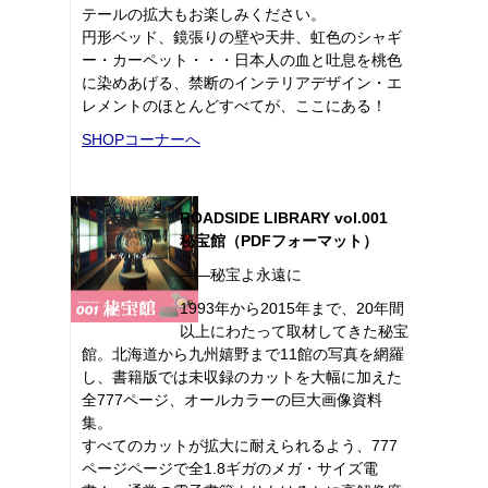
テールの拡大もお楽しみください。
円形ベッド、鏡張りの壁や天井、虹色のシャギ
ー・カーペット・・・日本人の血と吐息を桃色
に染めあげる、禁断のインテリアデザイン・エ
レメントのほとんどすべてが、ここにある！
SHOPコーナーへ
ROADSIDE LIBRARY vol.001
秘宝館（PDFフォーマット）
――秘宝よ永遠に
1993年から2015年まで、20年間
以上にわたって取材してきた秘宝
館。北海道から九州嬉野まで11館の写真を網羅
し、書籍版では未収録のカットを大幅に加えた
全777ページ、オールカラーの巨大画像資料
集。
すべてのカットが拡大に耐えられるよう、777
ページページで全1.8ギガのメガ・サイズ電