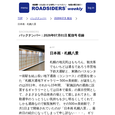
都築響一がお送りする有料メールマガジン 毎週水曜日発行！
menu
log in
TOP
バックナンバー
2026年07月 配信
日本画・札幌八景
BACKNUMBERS
バックナンバー：2026年07月01日 配信号 収録
art
日本画・札幌八景
札幌の地元民はもちろん、観光客
でもいちどは通るであろう市営地
下鉄大通駅と、東隣のバスセンタ
ー前駅を結ぶ長い地下通路（コンコース）の壁面を使っ
た「札幌大通地下ギャラリー 500ｍ美術館」が誕生した
のは2011年。それから15年間、「駅施設内の通路に設
置するギャラリーとしては日本で最長」の展示空間とし
て、さまざまな作品発表の場として親しまれてきた。通
勤通学のうっとうしい気持ちを少し明るくしてくれて、
しかも通路なので観覧無料で。 その500ｍ美術館で、7
月1日まで開催されていたのが「日本画 札幌八景」。最
終日の紹介になってしまって申し訳ない・・・。 ギリ