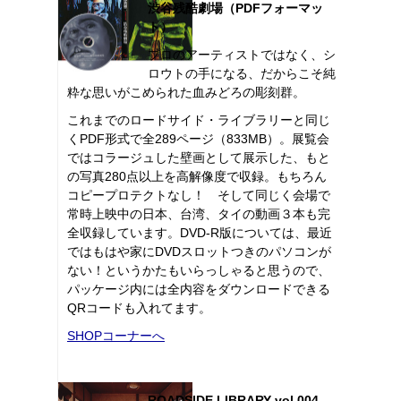
渋谷残酷劇場（PDFフォーマッ
ト）
プロのアーティストではなく、シ
ロウトの手になる、だからこそ純
粋な思いがこめられた血みどろの彫刻群。
これまでのロードサイド・ライブラリーと同じ
くPDF形式で全289ページ（833MB）。展覧会
ではコラージュした壁画として展示した、もと
の写真280点以上を高解像度で収録。もちろん
コピープロテクトなし！ そして同じく会場で
常時上映中の日本、台湾、タイの動画３本も完
全収録しています。DVD-R版については、最近
ではもはや家にDVDスロットつきのパソコンが
ない！というかたもいらっしゃると思うので、
パッケージ内には全内容をダウンロードできる
QRコードも入れてます。
SHOPコーナーへ
ROADSIDE LIBRARY vol.004