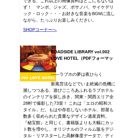
できる、これ以上の画像資料はどこにもないは
ず！ マンボ、ジャズ、ボサノバ、サイケデリ
ック・ロック・・・お好きな音楽をBGMに流し
ながら、たっぷりお楽しみください。
SHOPコーナーへ
ROADSIDE LIBRARY vol.002
LOVE HOTEL（PDFフォーマッ
ト）
――ラブホの夢は夜ひらく
新風営法などでいま絶滅の危機に
瀕しつつある、遊びごころあふれるラブホテル
のインテリアを探し歩き、関東・関西エリア全
28軒で撮影した73室！ これは「エロの昭和ス
タイル」だ。もはや存在しないホテル、部屋も
数多く収められた貴重なデザイン遺産資料。
『秘宝館』と同じく、書籍版よりも大幅にカッ
ト数を増やし、オリジナルのフィルム版をデジ
タル・リマスターした高解像度データで、ディ