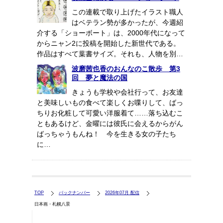
この連載で取り上げたイラスト職人
はベテラン勢が多かったが、今週紹
介する「ショーボート」は、2000年代になって
からニャン2に投稿を開始した新世代である。
作品はすべて葉書サイズ。それも、人物を別…
波磨茜也香のおんなのこ散歩 第3
回 夢と魔法の国
きょうも学校や会社行って、お友達
と美味しいもの食べて楽しくお喋りして、ばっ
ちりお化粧して可愛い洋服着て……落ち込むこ
ともあるけど、金曜には彼氏に会えるからがん
ばっちゃうもんね！ 今を生きる女の子たち
に…
TOP
バックナンバー
2026年07月 配信
日本画・札幌八景