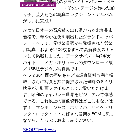
伝説のグランドキャバレー・ベラ
ミ・・・そのステージを飾った踊
り子、芸人たちの写真コレクション・アルバム
がついに完成！
かつて日本一の石炭積み出し港だった北九州市
若松で、華やかな夜を演出したグランドキャバ
レー・ベラミ。元従業員寮から発掘された営業
用写真、およそ1400枚をすべて高解像度スキャ
ンして掲載しました。データサイズ・約2ギガ
バイト！ メガ・ボリュームのダウンロード版
／USB版デジタル写真集です。
ベラミ30年間の歴史をたどる調査資料も完全掲
載。さらに写真と共に発掘された当時の８ミリ
映像が、動画ファイルとしてご覧いただけま
す。昭和のキャバレー世界をビジュアルで体感
できる、これ以上の画像資料はどこにもないは
ず！ マンボ、ジャズ、ボサノバ、サイケデリ
ック・ロック・・・お好きな音楽をBGMに流し
ながら、たっぷりお楽しみください。
SHOPコーナーへ