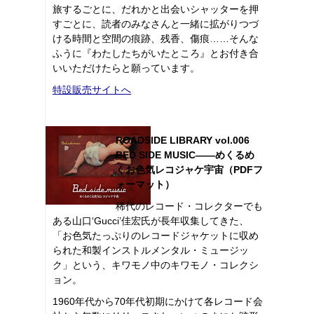
旅するごとに、だれかと出会いシャッターを押
すごとに、読者のみなさんと一緒に拡がりつづ
ける時間と空間の痕跡、残香、傷痕……そんな
ふうに『わたしたちがいたところ』とお付き合
いいただけたらと願っています。
特設販売サイトへ
ROADSIDE LIBRARY vol.006
BED SIDE MUSIC――めくるめ
くお色気レコジャケ宇宙（PDFフ
ォーマット）
稀代のレコード・コレクターでも
ある山口‘Gucci’佳宏氏が長年収集してきた、
「お色気たっぷりのレコードジャケットに収め
られた和製インストルメンタル・ミュージッ
ク」という、キワモノ中のキワモノ・コレクシ
ョン。
1960年代から70年代初期にかけて各レコード会