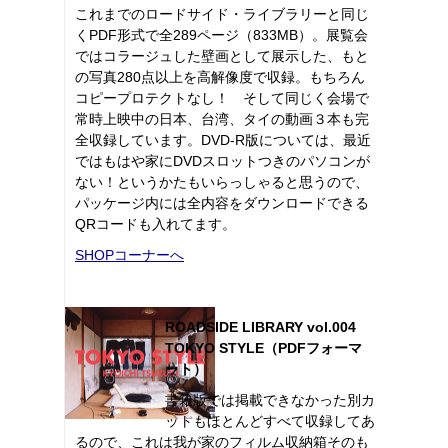
これまでのロードサイド・ライブラリーと同じ
くPDF形式で全289ページ（833MB）。展覧会
ではコラージュした壁画として展示した、もと
の写真280点以上を高解像度で収録。もちろん
コピープロテクトなし！ そして同じく会場で
常時上映中の日本、台湾、タイの動画３本も完
全収録しています。DVD-R版については、最近
ではもはや家にDVDスロットつきのパソコンが
ない！というかたもいらっしゃると思うので、
パッケージ内には全内容をダウンロードできる
QRコードも入れてます。
SHOPコーナーへ
ROADSIDE LIBRARY vol.004
TOKYO STYLE（PDFフォーマ
ット）
書籍版では掲載できなかった別カ
ットもほとんどすべて収録してあ
るので、これは我が家のフィルム収納箱そのも