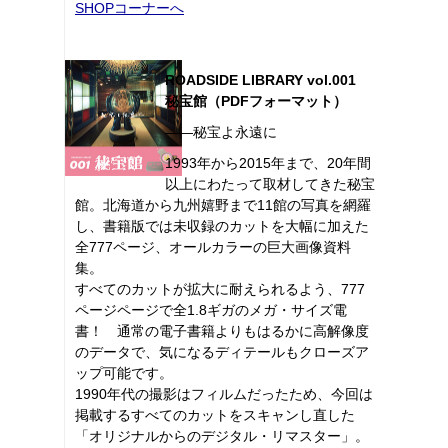
SHOPコーナーへ
ROADSIDE LIBRARY vol.001
秘宝館（PDFフォーマット）
――秘宝よ永遠に
1993年から2015年まで、20年間
以上にわたって取材してきた秘宝
館。北海道から九州嬉野まで11館の写真を網羅
し、書籍版では未収録のカットを大幅に加えた
全777ページ、オールカラーの巨大画像資料
集。
すべてのカットが拡大に耐えられるよう、777
ページページで全1.8ギガのメガ・サイズ電
書！ 通常の電子書籍よりもはるかに高解像度
のデータで、気になるディテールもクローズア
ップ可能です。
1990年代の撮影はフィルムだったため、今回は
掲載するすべてのカットをスキャンし直した
「オリジナルからのデジタル・リマスター」。