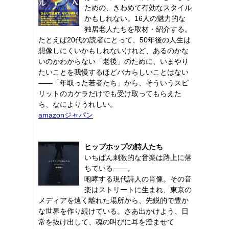
ための、きわめて有効なスタイル
かもしれない。16人の魅力的な
独居老人たちを取材・紹介する。
たとえば20代の読者にとって、50年後の人生は
想像しにくいかもしれないけれど、あるのかな
いのかわからない「老後」のために、いまやり
たいことを我慢するほどバカらしいことはない
――「年取った若者たち」から、そういうスピ
リットのカケラだけでも受け取ってもらえた
ら、なによりうれしい。
amazonジャパン
ヒップホップの詩人たち
いちばん刺激的な音楽は路上に落
ちている――。
咆哮する現代詩人の肖像。その音
楽はストリートに生まれ、東京の
メディアを遠く離れた場所から、先鋭的で豊か
な世界を作り続けている。さあ出かけよう、日
常を抜け出して、魂の叫びに耳を澄ませて