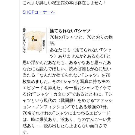
これより詳しい秘宝館の本は存在しません！
SHOPコーナーへ
捨てられないTシャツ
70枚のTシャツと、70とおりの物
語。
あなたにも〈捨てられないTシャ
ツ〉ありませんか? あるある! と
思い浮かんだあなたも、あるかなあと思ったあ
なたにも読んでほしい。読めば誰もが心に思い
当たる「なんだか捨てられないTシャツ」を70
枚集めました。そのTシャツと写真に持ち主の
エピソードを添えた、今一番おシャレでイケて
る(?)“Tシャツ・カタログ"であるとともに、Tシ
ャツという現代の〈戦闘服〉をめぐる“ファッシ
ョン・ノンフィクション"でもある最強の1冊。
70名それぞれのTシャツにまつわるエピソード
は、時に爆笑あり、涙あり、ものすんごーい共
感あり……読み出したら止まらない面白さで
す。