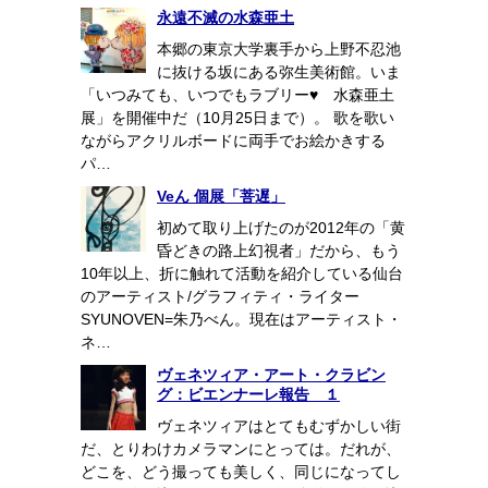
永遠不滅の水森亜土
本郷の東京大学裏手から上野不忍池
に抜ける坂にある弥生美術館。いま
「いつみても、いつでもラブリー♥ 水森亜土
展」を開催中だ（10月25日まで）。 歌を歌い
ながらアクリルボードに両手でお絵かきする
パ…
Veん 個展「菩遅」
初めて取り上げたのが2012年の「黄
昏どきの路上幻視者」だから、もう
10年以上、折に触れて活動を紹介している仙台
のアーティスト/グラフィティ・ライター
SYUNOVEN=朱乃べん。現在はアーティスト・
ネ…
ヴェネツィア・アート・クラビン
グ：ビエンナーレ報告 １
ヴェネツィアはとてもむずかしい街
だ、とりわけカメラマンにとっては。だれが、
どこを、どう撮っても美しく、同じになってし