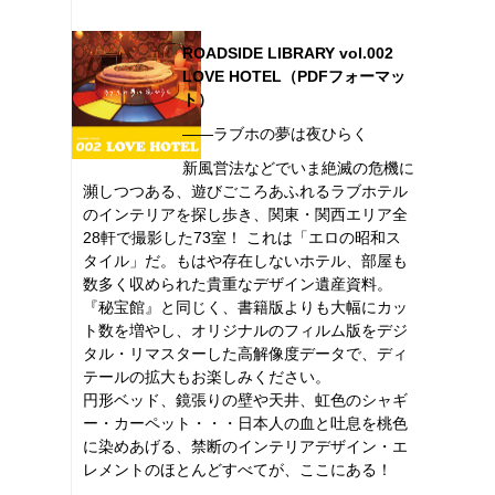
ROADSIDE LIBRARY vol.002
LOVE HOTEL（PDFフォーマッ
ト）
――ラブホの夢は夜ひらく
新風営法などでいま絶滅の危機に
瀕しつつある、遊びごころあふれるラブホテル
のインテリアを探し歩き、関東・関西エリア全
28軒で撮影した73室！ これは「エロの昭和ス
タイル」だ。もはや存在しないホテル、部屋も
数多く収められた貴重なデザイン遺産資料。
『秘宝館』と同じく、書籍版よりも大幅にカッ
ト数を増やし、オリジナルのフィルム版をデジ
タル・リマスターした高解像度データで、ディ
テールの拡大もお楽しみください。
円形ベッド、鏡張りの壁や天井、虹色のシャギ
ー・カーペット・・・日本人の血と吐息を桃色
に染めあげる、禁断のインテリアデザイン・エ
レメントのほとんどすべてが、ここにある！