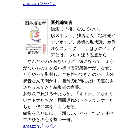
amazonジャパン
圏外編集者
編集に「術」なんてない。
珍スポット、独居老人、地方発ヒ
ップホップ、路傍の現代詩、カラ
オケスナック……。ほかのメディ
アとはまったく違う視点から、
「なんだかわからないけど、気になってしょう
がないもの」を追い続ける都築響一が、なぜ、
どうやって取材し、本を作ってきたのか。人の
忠告なんて聞かず、自分の好奇心だけで道なき
道を歩んできた編集者の言葉。
多数決で負ける子たちが、「オトナ」になれな
いオトナたちが、周回遅れのトップランナーた
ちが、僕に本をつくらせる。
編集を入り口に、「新しいことをしたい」すべ
てのひとの心を撃つ一冊。
amazonジャパン