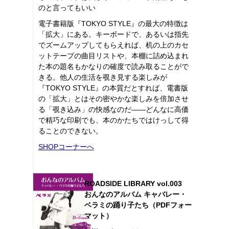
のと言ってもいい
電子書籍版『TOKYO STYLE』の最大の特徴は
「拡大」にある。キーボードで、あるいは指先
でズームアップしてもらえれば、机の上のカセ
ットテープの曲目リストや、本棚に詰め込まれ
た本の題名もかなりの確度で読み取ることがで
きる。他人の生活を覗き見する楽しみが
『TOKYO STYLE』の本質だとすれば、電書版
の「拡大」とはその密やかな楽しみを倍加させ
る「覗き込み」の快感なのだ――どんなに高価
で精巧な印刷でも、本のかたちではけっして得
ることのできない。
SHOPコーナーへ
ROADSIDE LIBRARY vol.003
おんなのアルバム キャバレー・
ベラミの踊り子たち（PDFフォー
マット）