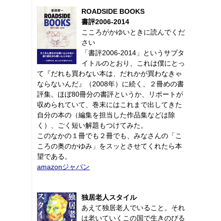
ROADSIDE BOOKS
書評2006-2014
こころがかゆいときに読んでくだ
さい
「書評2006-2014」というサブタ
イトルのとおり、これは僕にとっ
て『だれも買わない本は、だれかが買わなきゃ
ならないんだ』（2008年）に続く、２冊めの書
評集。ほぼ80冊分の書評というか、リポートが
収められていて、巻末にはこれまで出してきた
自分の本の（編集を担当した作品集などは除
く）、ごく短い解題もつけてみた。
このなかの１冊でも２冊でも、みなさんの「こ
ころの奥のかゆみ」をスッとさせてくれたら本
望である。
amazonジャパン
独居老人スタイル
あえて独居老人でいること。それ
は老いていくこの国で生きのびる