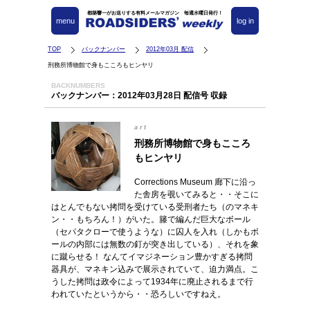
都築響一がお送りする有料メールマガジン 毎週水曜日発行！
menu
log in
TOP
バックナンバー
2012年03月 配信
刑務所博物館で身もこころもヒンヤリ
BACKNUMBERS
バックナンバー：2012年03月28日 配信号 収録
art
刑務所博物館で身もこころ
もヒンヤリ
Corrections Museum 廊下に沿っ
た舎房を覗いてみると・・そこに
はとんでもない拷問を受けている受刑者たち（のマネキ
ン・・もちろん！）がいた。籐で編んだ巨大なボール
（セパタクローで使うような）に囚人を入れ（しかもボ
ールの内部には無数の釘が突き出している）、それを象
に蹴らせる！ なんてイマジネーション豊かすぎる拷問
器具が、マネキン込みで展示されていて、迫力満点。こ
うした拷問は政令によって1934年に廃止されるまで行
われていたというから・・恐ろしいですねえ。