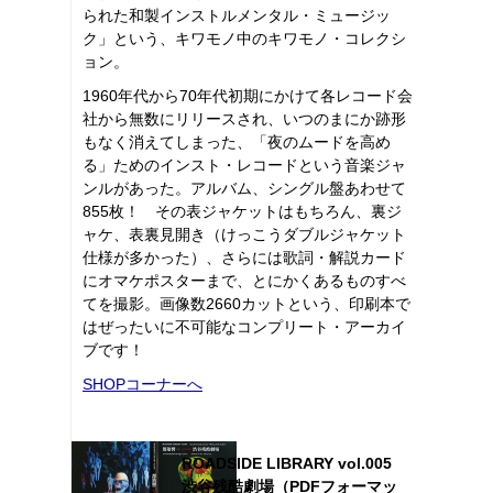
られた和製インストルメンタル・ミュージッ
ク」という、キワモノ中のキワモノ・コレクシ
ョン。
1960年代から70年代初期にかけて各レコード会
社から無数にリリースされ、いつのまにか跡形
もなく消えてしまった、「夜のムードを高め
る」ためのインスト・レコードという音楽ジャ
ンルがあった。アルバム、シングル盤あわせて
855枚！ その表ジャケットはもちろん、裏ジ
ャケ、表裏見開き（けっこうダブルジャケット
仕様が多かった）、さらには歌詞・解説カード
にオマケポスターまで、とにかくあるものすべ
てを撮影。画像数2660カットという、印刷本で
はぜったいに不可能なコンプリート・アーカイ
ブです！
SHOPコーナーへ
ROADSIDE LIBRARY vol.005
渋谷残酷劇場（PDFフォーマッ