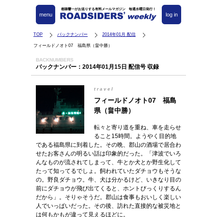
都築響一がお送りする有料メールマガジン 毎週水曜日発行！
menu
log in
TOP
バックナンバー
2014年01月 配信
フィールドノオト07 福島県（畠中勝）
BACKNUMBERS
バックナンバー：2014年01月15日 配信号 収録
travel
フィールドノオト07 福島
県（畠中勝）
転々と寄り道を重ね、車を走らせ
ること15時間。ようやく目的地
である福島県に到着した。その晩、郡山の酒場で居合わ
せたお客さんの明るい話は印象的だった。「津波でいろ
んなものが流されてしまって、牛とか犬とか野生化して
たって知ってるでしょ。飼われていたダチョウもそうな
の。野良ダチョウ。牛、犬は分かるけど、いきなり目の
前にダチョウが飛び出てくると、ホントびっくりするん
だから」。そりゃそうだ。郡山は食事もおいしく楽しい
人でいっぱいだった。その後、訪れた直接的な被災地と
は何もかもが違って見えるほどに。