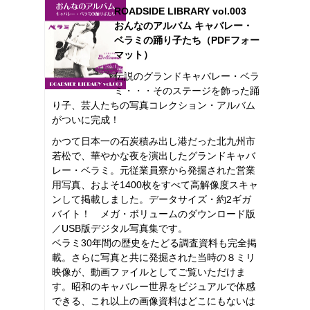
ROADSIDE LIBRARY vol.003
おんなのアルバム キャバレー・
ベラミの踊り子たち（PDFフォー
マット）
伝説のグランドキャバレー・ベラ
ミ・・・そのステージを飾った踊
り子、芸人たちの写真コレクション・アルバム
がついに完成！
かつて日本一の石炭積み出し港だった北九州市
若松で、華やかな夜を演出したグランドキャバ
レー・ベラミ。元従業員寮から発掘された営業
用写真、およそ1400枚をすべて高解像度スキャ
ンして掲載しました。データサイズ・約2ギガ
バイト！ メガ・ボリュームのダウンロード版
／USB版デジタル写真集です。
ベラミ30年間の歴史をたどる調査資料も完全掲
載。さらに写真と共に発掘された当時の８ミリ
映像が、動画ファイルとしてご覧いただけま
す。昭和のキャバレー世界をビジュアルで体感
できる、これ以上の画像資料はどこにもないは