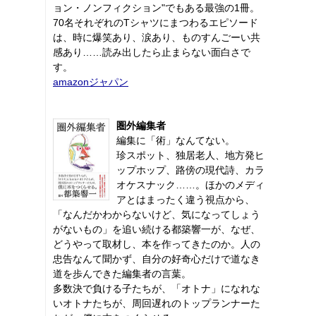
ョン・ノンフィクション"でもある最強の1冊。
70名それぞれのTシャツにまつわるエピソード
は、時に爆笑あり、涙あり、ものすんごーい共
感あり……読み出したら止まらない面白さで
す。
amazonジャパン
圏外編集者
編集に「術」なんてない。
珍スポット、独居老人、地方発ヒ
ップホップ、路傍の現代詩、カラ
オケスナック……。ほかのメディ
アとはまったく違う視点から、
「なんだかわからないけど、気になってしょう
がないもの」を追い続ける都築響一が、なぜ、
どうやって取材し、本を作ってきたのか。人の
忠告なんて聞かず、自分の好奇心だけで道なき
道を歩んできた編集者の言葉。
多数決で負ける子たちが、「オトナ」になれな
いオトナたちが、周回遅れのトップランナーた