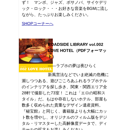
ず！ マンボ、ジャズ、ボサノバ、サイケデリ
ック・ロック・・・お好きな音楽をBGMに流し
ながら、たっぷりお楽しみください。
SHOPコーナーへ
ROADSIDE LIBRARY vol.002
LOVE HOTEL（PDFフォーマッ
ト）
――ラブホの夢は夜ひらく
新風営法などでいま絶滅の危機に
瀕しつつある、遊びごころあふれるラブホテル
のインテリアを探し歩き、関東・関西エリア全
28軒で撮影した73室！ これは「エロの昭和ス
タイル」だ。もはや存在しないホテル、部屋も
数多く収められた貴重なデザイン遺産資料。
『秘宝館』と同じく、書籍版よりも大幅にカッ
ト数を増やし、オリジナルのフィルム版をデジ
タル・リマスターした高解像度データで、ディ
テールの拡大もお楽しみください。