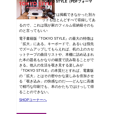
TOKYO STYLE（PDFフォーマ
ット）
書籍版では掲載できなかった別カ
ットもほとんどすべて収録してあ
るので、これは我が家のフィルム収納箱そのも
のと言ってもいい
電子書籍版『TOKYO STYLE』の最大の特徴は
「拡大」にある。キーボードで、あるいは指先
でズームアップしてもらえれば、机の上のカセ
ットテープの曲目リストや、本棚に詰め込まれ
た本の題名もかなりの確度で読み取ることがで
きる。他人の生活を覗き見する楽しみが
『TOKYO STYLE』の本質だとすれば、電書版
の「拡大」とはその密やかな楽しみを倍加させ
る「覗き込み」の快感なのだ――どんなに高価
で精巧な印刷でも、本のかたちではけっして得
ることのできない。
SHOPコーナーへ