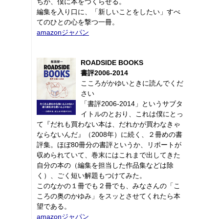
ちが、僕に本をつくらせる。
編集を入り口に、「新しいことをしたい」すべ
てのひとの心を撃つ一冊。
amazonジャパン
ROADSIDE BOOKS
書評2006-2014
こころがかゆいときに読んでくだ
さい
「書評2006-2014」というサブタ
イトルのとおり、これは僕にとっ
て『だれも買わない本は、だれかが買わなきゃ
ならないんだ』（2008年）に続く、２冊めの書
評集。ほぼ80冊分の書評というか、リポートが
収められていて、巻末にはこれまで出してきた
自分の本の（編集を担当した作品集などは除
く）、ごく短い解題もつけてみた。
このなかの１冊でも２冊でも、みなさんの「こ
ころの奥のかゆみ」をスッとさせてくれたら本
望である。
amazonジャパン