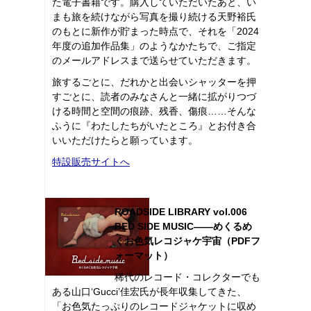
た電子書籍です。購入していただいたあと、い
まも旅を続けながら写真を撮り続ける天野裕氏
のもとに新作が貯まった時点で、それを「2024
年度の追加作品集」のようなかたちで、ご指定
のメールアドレスまで送らせていただきます。
旅するごとに、だれかと出会いシャッターを押
すごとに、読者のみなさんと一緒に拡がりつづ
ける時間と空間の痕跡、残香、傷痕……そんな
ふうに『わたしたちがいたところ』とお付き合
いいただけたらと願っています。
特設販売サイトへ
ROADSIDE LIBRARY vol.006
BED SIDE MUSIC――めくるめ
くお色気レコジャケ宇宙（PDFフ
ォーマット）
稀代のレコード・コレクターでも
ある山口‘Gucci’佳宏氏が長年収集してきた、
「お色気たっぷりのレコードジャケットに収め