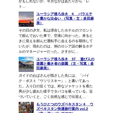
かもしれないが、今月なかばあたりから「レ
ト…
ユーラシア後ろ歩き 4 バラエテ
ィ豊かな出会い （写真・文：多田麻
美）
その日の夕方、私は滞在したホテルのフロント
で頼んでおいた車で、空港に向かった。来ると
きに迎えを頼んだ運転手に会えるのを期待して
いたが、現れたのは、例のロシア語の解るホテ
ルのマネージャーだった。さすがに…
ユーラシア後ろ歩き 37 遊び人の
楽園と働き者の楽園 （文・写真：多
田麻美）
ガイドのおばさんが指さした先には、「バイ
ク・ポスト『ウソリスキー』」と書いてあっ
た。入り口の近くでは、粋なジャケットを着た
男が少し疲れた様子でタバコを吸っている。近
づいていくと、ごく自然な感じで出迎え…
もうひとつのウズベキスタン 4 ウ
ズベキスタン快適旅行案内 vol.2