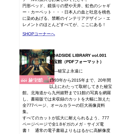
円形ベッド、鏡張りの壁や天井、虹色のシャギ
ー・カーペット・・・日本人の血と吐息を桃色
に染めあげる、禁断のインテリアデザイン・エ
レメントのほとんどすべてが、ここにある！
SHOPコーナーへ
ROADSIDE LIBRARY vol.001
秘宝館（PDFフォーマット）
――秘宝よ永遠に
1993年から2015年まで、20年間
以上にわたって取材してきた秘宝
館。北海道から九州嬉野まで11館の写真を網羅
し、書籍版では未収録のカットを大幅に加えた
全777ページ、オールカラーの巨大画像資料
集。
すべてのカットが拡大に耐えられるよう、777
ページページで全1.8ギガのメガ・サイズ電
書！ 通常の電子書籍よりもはるかに高解像度