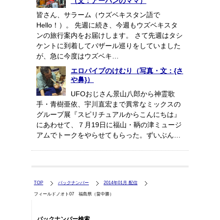
（文：アーバンのママ）
皆さん、サラーム（ウズベキスタン語で
Hello！）。 先週に続き、今週もウズベキスタ
ンの旅行案内をお届けします。 さて先週はタシ
ケントに到着してバザール巡りをしていました
が、急に今度はウズベキ…
エロパイプのけむり（写真・文：{さ
や鼻}）
UFOおじさん景山八郎から神霊歌
手・青樹亜依、宇川直宏まで異常なミックスの
グループ展『スピリチュアルからこんにちは』
にあわせて、７月19日に福山・鞆の津ミュージ
アムでトークをやらせてもらった。ずいぶん…
TOP
バックナンバー
2014年01月 配信
フィールドノオト07 福島県（畠中勝）
バックナンバー検索