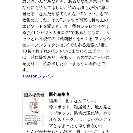
思い浮かんだあなたも、あるかなあと思ったあ
なたにも読んでほしい。読めば誰もが心に思い
当たる「なんだか捨てられないTシャツ」を70
枚集めました。そのTシャツと写真に持ち主の
エピソードを添えた、今一番おシャレでイケて
る(?)“Tシャツ・カタログ"であるとともに、Tシ
ャツという現代の〈戦闘服〉をめぐる“ファッシ
ョン・ノンフィクション"でもある最強の1冊。
70名それぞれのTシャツにまつわるエピソード
は、時に爆笑あり、涙あり、ものすんごーい共
感あり……読み出したら止まらない面白さで
す。
amazonジャパン
圏外編集者
編集に「術」なんてない。
珍スポット、独居老人、地方発ヒ
ップホップ、路傍の現代詩、カラ
オケスナック……。ほかのメディ
アとはまったく違う視点から、
「なんだかわからないけど、気になってしょう