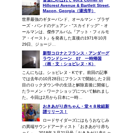
音楽に呼ばれて vol.2 Corner of
Hillcrest Avenue & Bartlett Street,
Macon, Georgia（湯浅学）
世界最強のギターバンド、オールマン・ブラザ
ーズ・バンドのデュアン・"スカイドッグ“・オ
ールマンは、傑作アルバム『アット・フィルモ
ア・イースト』を発表した直後の1971年10月
29日、ジョージ…
新型コロナとフランス・アンダーグ
ラウンドシーン 07 一時帰国
（画・文：ショビレヌ・K）
こんにちは。ショビレヌ・Kです。前回の記事
では去年の10月28日にフランスで開始した２回
目のロックダウン中の生活と解除直後に開催し
たラーメン・ワークショップについて触れまし
た。今回は2月から日本に一時…
おきあがり赤ちゃん・堂々８枚組新
譜リリース！
ロードサイダーズにはもうおなじみ
の異端サウンドアーティスト「おきあがり赤ち
ゃん」。2018年３月21日号「おきあがり赤ちゃ