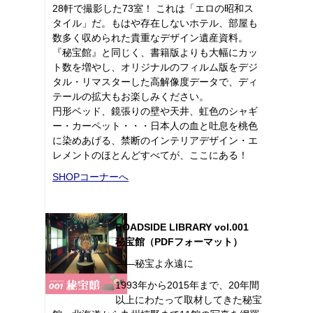
28軒で撮影した73室！ これは「エロの昭和ス
タイル」だ。もはや存在しないホテル、部屋も
数多く収められた貴重なデザイン遺産資料。
『秘宝館』と同じく、書籍版よりも大幅にカッ
ト数を増やし、オリジナルのフィルム版をデジ
タル・リマスターした高解像度データで、ディ
テールの拡大もお楽しみください。
円形ベッド、鏡張りの壁や天井、虹色のシャギ
ー・カーペット・・・日本人の血と吐息を桃色
に染めあげる、禁断のインテリアデザイン・エ
レメントのほとんどすべてが、ここにある！
SHOPコーナーへ
ROADSIDE LIBRARY vol.001
秘宝館（PDFフォーマット）
――秘宝よ永遠に
1993年から2015年まで、20年間
以上にわたって取材してきた秘宝