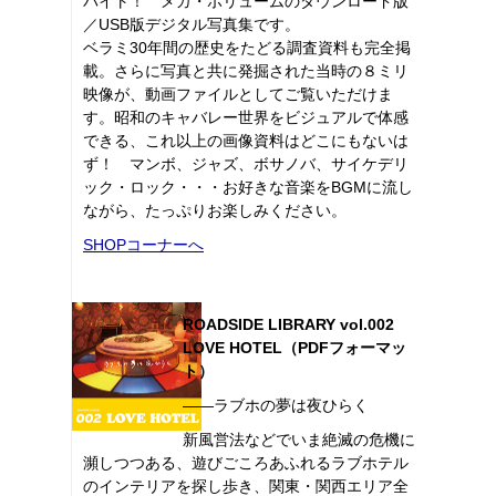
バイト！ メガ・ボリュームのダウンロード版
／USB版デジタル写真集です。
ベラミ30年間の歴史をたどる調査資料も完全掲
載。さらに写真と共に発掘された当時の８ミリ
映像が、動画ファイルとしてご覧いただけま
す。昭和のキャバレー世界をビジュアルで体感
できる、これ以上の画像資料はどこにもないは
ず！ マンボ、ジャズ、ボサノバ、サイケデリ
ック・ロック・・・お好きな音楽をBGMに流し
ながら、たっぷりお楽しみください。
SHOPコーナーへ
ROADSIDE LIBRARY vol.002
LOVE HOTEL（PDFフォーマッ
ト）
――ラブホの夢は夜ひらく
新風営法などでいま絶滅の危機に
瀕しつつある、遊びごころあふれるラブホテル
のインテリアを探し歩き、関東・関西エリア全