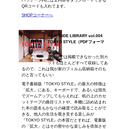
QRコードも入れてます。
SHOPコーナーへ
ROADSIDE LIBRARY vol.004
TOKYO STYLE（PDFフォーマ
ット）
書籍版では掲載できなかった別カ
ットもほとんどすべて収録してあ
るので、これは我が家のフィルム収納箱そのも
のと言ってもいい
電子書籍版『TOKYO STYLE』の最大の特徴は
「拡大」にある。キーボードで、あるいは指先
でズームアップしてもらえれば、机の上のカセ
ットテープの曲目リストや、本棚に詰め込まれ
た本の題名もかなりの確度で読み取ることがで
きる。他人の生活を覗き見する楽しみが
『TOKYO STYLE』の本質だとすれば、電書版
の「拡大」とはその密やかな楽しみを倍加させ