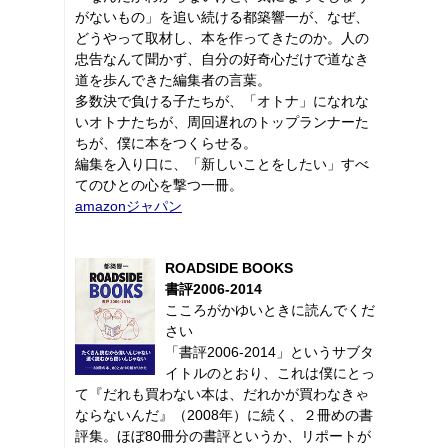
がないもの」を追い続ける都築響一が、なぜ、
どうやって取材し、本を作ってきたのか。人の
忠告なんて聞かず、自分の好奇心だけで道なき
道を歩んできた編集者の言葉。
多数決で負ける子たちが、「オトナ」になれな
いオトナたちが、周回遅れのトップランナーた
ちが、僕に本をつくらせる。
編集を入り口に、「新しいことをしたい」すべ
てのひとの心を撃つ一冊。
amazonジャパン
ROADSIDE BOOKS
書評2006-2014
こころがかゆいときに読んでくだ
さい
「書評2006-2014」というサブタ
イトルのとおり、これは僕にとっ
て『だれも買わない本は、だれかが買わなきゃ
ならないんだ』（2008年）に続く、２冊めの書
評集。ほぼ80冊分の書評というか、リポートが