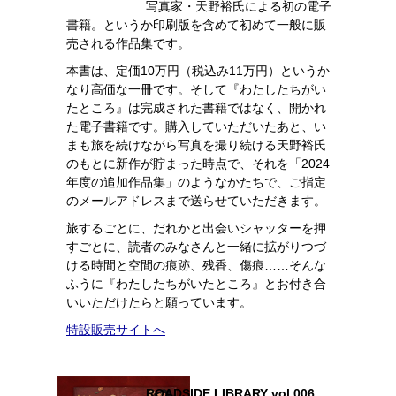
写真家・天野裕氏による初の電子
書籍。というか印刷版を含めて初めて一般に販
売される作品集です。
本書は、定価10万円（税込み11万円）というか
なり高価な一冊です。そして『わたしたちがい
たところ』は完成された書籍ではなく、開かれ
た電子書籍です。購入していただいたあと、い
まも旅を続けながら写真を撮り続ける天野裕氏
のもとに新作が貯まった時点で、それを「2024
年度の追加作品集」のようなかたちで、ご指定
のメールアドレスまで送らせていただきます。
旅するごとに、だれかと出会いシャッターを押
すごとに、読者のみなさんと一緒に拡がりつづ
ける時間と空間の痕跡、残香、傷痕……そんな
ふうに『わたしたちがいたところ』とお付き合
いいただけたらと願っています。
特設販売サイトへ
ROADSIDE LIBRARY vol.006