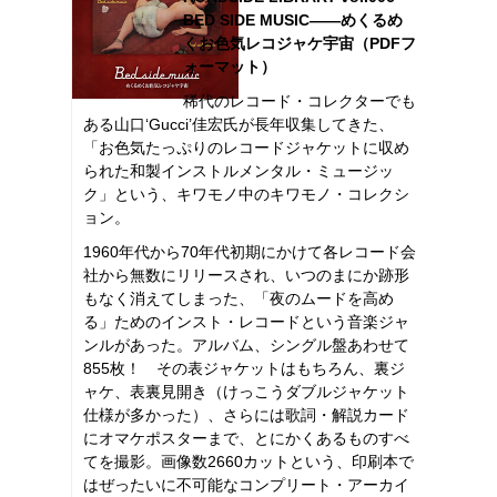
BED SIDE MUSIC――めくるめ
くお色気レコジャケ宇宙（PDFフ
ォーマット）
稀代のレコード・コレクターでも
ある山口‘Gucci’佳宏氏が長年収集してきた、
「お色気たっぷりのレコードジャケットに収め
られた和製インストルメンタル・ミュージッ
ク」という、キワモノ中のキワモノ・コレクシ
ョン。
1960年代から70年代初期にかけて各レコード会
社から無数にリリースされ、いつのまにか跡形
もなく消えてしまった、「夜のムードを高め
る」ためのインスト・レコードという音楽ジャ
ンルがあった。アルバム、シングル盤あわせて
855枚！ その表ジャケットはもちろん、裏ジ
ャケ、表裏見開き（けっこうダブルジャケット
仕様が多かった）、さらには歌詞・解説カード
にオマケポスターまで、とにかくあるものすべ
てを撮影。画像数2660カットという、印刷本で
はぜったいに不可能なコンプリート・アーカイ