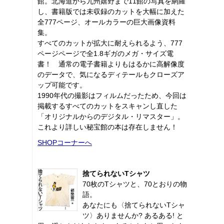
館。北海道から九州嬉野まで11館の写真を網羅
し、書籍版では未収録のカットを大幅に加えた
全777ページ、オールカラーの巨大画像資料
集。
すべてのカットが拡大に耐えられるよう、777
ページページで全1.8ギガのメガ・サイズ電
書！ 通常の電子書籍よりもはるかに高解像度
のデータで、気になるディテールもクローズア
ップ可能です。
1990年代の撮影はフィルムだったため、今回は
掲載するすべてのカットをスキャンし直した
「オリジナルからのデジタル・リマスター」。
これより詳しい秘宝館の本は存在しません！
SHOPコーナーへ
捨てられないTシャツ
70枚のTシャツと、70とおりの物
語。
あなたにも〈捨てられないTシャ
ツ〉ありませんか? あるある! と