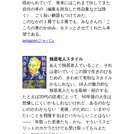
収められていて、巻末にはこれまで出してきた
自分の本の（編集を担当した作品集などは除
く）、ごく短い解題もつけてみた。
このなかの１冊でも２冊でも、みなさんの「こ
ころの奥のかゆみ」をスッとさせてくれたら本
望である。
amazonジャパン
独居老人スタイル
あえて独居老人でいること。それ
は老いていくこの国で生きのびる
ための、きわめて有効なスタイル
かもしれない。16人の魅力的な
独居老人たちを取材・紹介する。
たとえば20代の読者にとって、50年後の人生は
想像しにくいかもしれないけれど、あるのかな
いのかわからない「老後」のために、いまやり
たいことを我慢するほどバカらしいことはない
――「年取った若者たち」から、そういうスピ
リットのカケラだけでも受け取ってもらえた