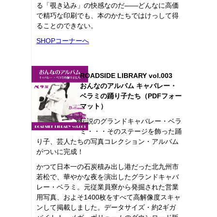
る「覗き込み」の快感なのだ――どんなに高価
で精巧な印刷でも、本のかたちではけっして得
ることのできない。
SHOPコーナーへ
ROADSIDE LIBRARY vol.003
おんなのアルバム キャバレー・
ベラミの踊り子たち（PDFフォー
マット）
伝説のグランドキャバレー・ベラ
ミ・・・そのステージを飾った踊
り子、芸人たちの写真コレクション・アルバム
がついに完成！
かつて日本一の石炭積み出し港だった北九州市
若松で、華やかな夜を演出したグランドキャバ
レー・ベラミ。元従業員寮から発掘された営業
用写真、およそ1400枚をすべて高解像度スキャ
ンして掲載しました。データサイズ・約2ギガ