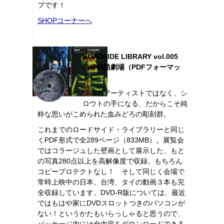
ブです！
SHOPコーナーへ
ROADSIDE LIBRARY vol.005
渋谷残酷劇場（PDFフォーマッ
ト）
プロのアーティストではなく、シ
ロウトの手になる、だからこそ純
粋な思いがこめられた血みどろの彫刻群。
これまでのロードサイド・ライブラリーと同じ
くPDF形式で全289ページ（833MB）。展覧会
ではコラージュした壁画として展示した、もと
の写真280点以上を高解像度で収録。もちろん
コピープロテクトなし！ そして同じく会場で
常時上映中の日本、台湾、タイの動画３本も完
全収録しています。DVD-R版については、最近
ではもはや家にDVDスロットつきのパソコンが
ない！というかたもいらっしゃると思うので、
パッケージ内には全内容をダウンロードできる