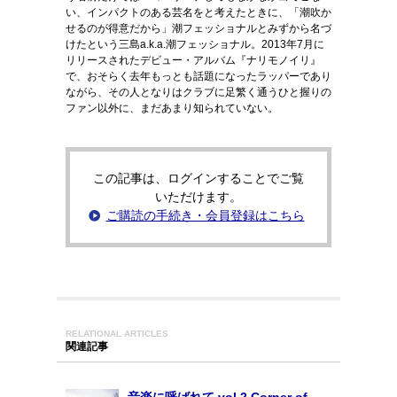
い、インパクトのある芸名をと考えたときに、「潮吹か
せるのが得意だから」潮フェッショナルとみずから名づ
けたという三島a.k.a.潮フェッショナル。2013年7月に
リリースされたデビュー・アルバム『ナリモノイリ』
で、おそらく去年もっとも話題になったラッパーであり
ながら、その人となりはクラブに足繁く通うひと握りの
ファン以外に、まだあまり知られていない。
この記事は、ログインすることでご覧
いただけます。
ご購読の手続き・会員登録はこちら
RELATIONAL ARTICLES
関連記事