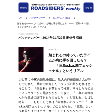
都築響一がお送りする有料メールマガジン 毎週水曜日発行！
menu
log in
TOP
バックナンバー
2014年01月 配信
踏まれるの待っていたライムが肩に手を回したろ？――「三島a.k.a.潮フ
ェッショナル」というリアル
BACKNUMBERS
バックナンバー：2014年01月22日 配信号 収録
music
踏まれるの待っていたライ
ムが肩に手を回したろ？
――「三島a.k.a.潮フェッシ
ョナル」というリアル
少し前にNHKの短歌番組に、歌人の斉藤斎藤さんが呼
んでくれた。番組で紹介したいラップの曲があればとい
うことで、『銀舎利』を前もって推薦。そうしたら担当
ディレクターから電話がかかってきて、「三島の赤潮さ
んから放送の許可をもらえました！」と言われ、しばし
絶句・・・もちろんそれは『銀舎利』のラッパー「三島
a.k.a.潮フェッショナル」のことだった。「三島」とい
う名前だけではエゴ・サーチしてもなかなか出てこな