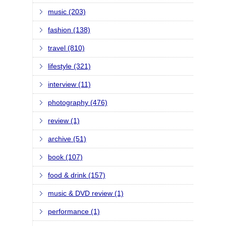
music (203)
fashion (138)
travel (810)
lifestyle (321)
interview (11)
photography (476)
review (1)
archive (51)
book (107)
food & drink (157)
music & DVD review (1)
performance (1)