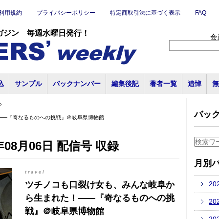
利用規約
プライバシーポリシー
特定商取引法に基づく表示
FAQ
ガジン 毎週水曜日発行！
会
込
サンプル
バックナンバー
編集後記
著者一覧
追悼
無
バッ
――『奇なるものへの挑戦』＠岐阜県博物館
08月06日 配信号 収録
月別
travel
ツチノコも口裂け女も、みんな岐阜か
20
ら生まれた！――『奇なるものへの挑
20
戦』＠岐阜県博物館