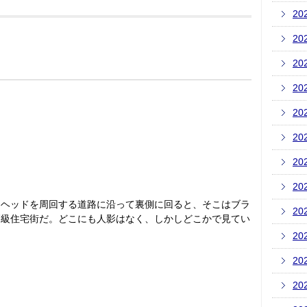
20
20
20
20
20
20
20
20
ドヘッドを周回する道路に沿って裏側に回ると、そこはブラ
20
高級住宅街だ。どこにも人影はなく、しかしどこかで見てい
20
20
20