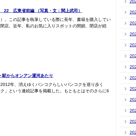
20
紀行 22 広東省前編 （写真・文：関上武司）
20
！）。この記事を執筆している際に長年、書籍を購入してい
20
が閉店。近年、私のお気に入りスポットの閉鎖、閉店が続
20
20
20
20
ト駅からオンアン運河あたり
20
2012年、消えゆくバンコクらしいバンコクを巡り歩く
20
ク」という連続記事を掲載した。もともとはそのさらに6
20
20
20
20