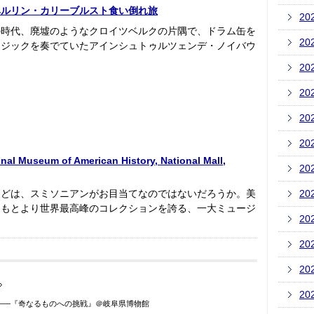
ベルリン・カリーブルスト食い倒れ旅
20
の時代、廃墟のようなクロイツベルクの片隅で、ドラム缶を
20
ージックを奏でていたアインシュトゥルツェンデ・ノイバウ
20
20
20
20
l Museum of American History, National Mall,
20
んどは、スミソニアンがお目当てなのではないだろうか。美
20
はもとより世界最高峰のコレクションを誇る、一大ミュージ
20
20
20
20
――『奇なるものへの挑戦』＠岐阜県博物館