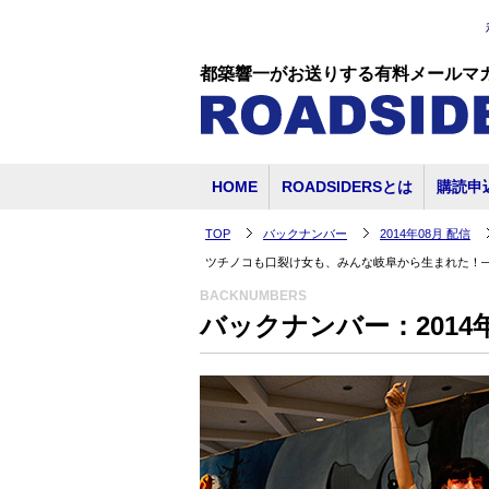
都築響一がお送りする有料メールマ
HOME
ROADSIDERSとは
購読申
TOP
バックナンバー
2014年08月 配信
ツチノコも口裂け女も、みんな岐阜から生まれた！
BACKNUMBERS
バックナンバー：2014年