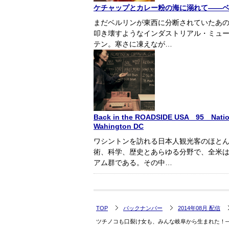
ケチャップとカレー粉の海に溺れて――
まだベルリンが東西に分断されていたあ
叩き壊すようなインダストリアル・ミュ
テン。寒さに凍えなが…
Back in the ROADSIDE USA 95 Nationa
Wahington DC
ワシントンを訪れる日本人観光客のほと
術、科学、歴史とあらゆる分野で、全米
アム群である。その中…
TOP
バックナンバー
2014年08月 配信
ツチノコも口裂け女も、みんな岐阜から生まれた！