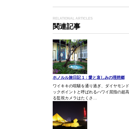
RELATIONAL ARTICLES
関連記事
ホノルル旅日記 1：愛と哀しみの理想郷
ワイキキの喧騒を通り過ぎ、ダイヤモン
ックポイントと呼ばれるハワイ屈指の超
る監視カメラはたくさ…