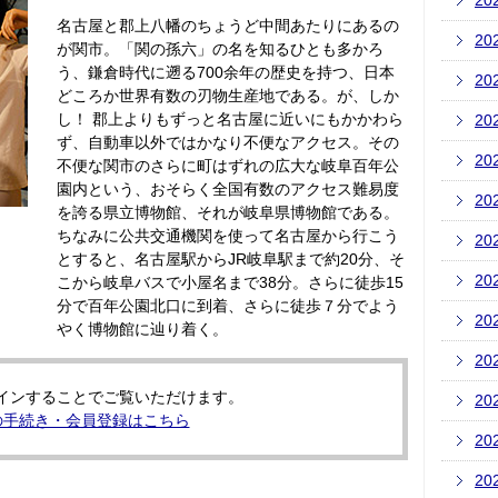
20
名古屋と郡上八幡のちょうど中間あたりにあるの
20
が関市。「関の孫六」の名を知るひとも多かろ
う、鎌倉時代に遡る700余年の歴史を持つ、日本
20
どころか世界有数の刃物生産地である。が、しか
し！ 郡上よりもずっと名古屋に近いにもかかわら
20
ず、自動車以外ではかなり不便なアクセス。その
20
不便な関市のさらに町はずれの広大な岐阜百年公
園内という、おそらく全国有数のアクセス難易度
20
を誇る県立博物館、それが岐阜県博物館である。
ちなみに公共交通機関を使って名古屋から行こう
20
とすると、名古屋駅からJR岐阜駅まで約20分、そ
20
こから岐阜バスで小屋名まで38分。さらに徒歩15
分で百年公園北口に到着、さらに徒歩７分でよう
20
やく博物館に辿り着く。
20
インすることでご覧いただけます。
20
の手続き・会員登録はこちら
20
20