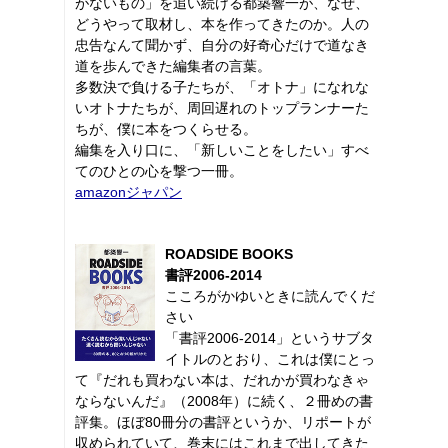
がないもの」を追い続ける都築響一が、なぜ、
どうやって取材し、本を作ってきたのか。人の
忠告なんて聞かず、自分の好奇心だけで道なき
道を歩んできた編集者の言葉。
多数決で負ける子たちが、「オトナ」になれな
いオトナたちが、周回遅れのトップランナーた
ちが、僕に本をつくらせる。
編集を入り口に、「新しいことをしたい」すべ
てのひとの心を撃つ一冊。
amazonジャパン
ROADSIDE BOOKS
書評2006-2014
こころがかゆいときに読んでくだ
さい
「書評2006-2014」というサブタ
イトルのとおり、これは僕にとっ
て『だれも買わない本は、だれかが買わなきゃ
ならないんだ』（2008年）に続く、２冊めの書
評集。ほぼ80冊分の書評というか、リポートが
収められていて、巻末にはこれまで出してきた