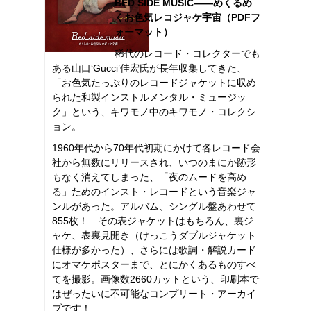
BED SIDE MUSIC――めくるめ
くお色気レコジャケ宇宙（PDFフ
ォーマット）
稀代のレコード・コレクターでも
ある山口‘Gucci’佳宏氏が長年収集してきた、
「お色気たっぷりのレコードジャケットに収め
られた和製インストルメンタル・ミュージッ
ク」という、キワモノ中のキワモノ・コレクシ
ョン。
1960年代から70年代初期にかけて各レコード会
社から無数にリリースされ、いつのまにか跡形
もなく消えてしまった、「夜のムードを高め
る」ためのインスト・レコードという音楽ジャ
ンルがあった。アルバム、シングル盤あわせて
855枚！ その表ジャケットはもちろん、裏ジ
ャケ、表裏見開き（けっこうダブルジャケット
仕様が多かった）、さらには歌詞・解説カード
にオマケポスターまで、とにかくあるものすべ
てを撮影。画像数2660カットという、印刷本で
はぜったいに不可能なコンプリート・アーカイ
ブです！