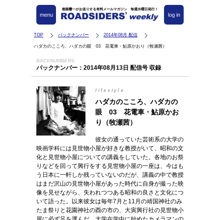
都築響一がお送りする有料メールマガジン 毎週水曜日発行！
menu
log in
TOP
バックナンバー
2014年08月 配信
ハダカのこころ、ハダカの眼 03 花電車・鮎原かおり（牧瀬茜）
BACKNUMBERS
バックナンバー：2014年08月13日 配信号 収録
lifestyle
ハダカのこころ、ハダカの
眼 03 花電車・鮎原かお
り（牧瀬茜）
彼女の通っていた芸術系の大学の
映画学科には見世物小屋が好きな教授がいて、昭和の文
化と見世物小屋についての講義をしていた。各地のお祭
りなどを回って興行をする見世物小屋の一座は、今はも
う日本に一軒しか残っていないのだが、講義の中で教授
はまだ沢山の見世物小屋があった時代に自身が撮った映
像を見せながら、失われつつある昭和の良さと文化につ
いて語った。以来彼女は毎年7月と11月の靖国神社のみ
たま祭りと花園神社の酉の市の、大寅興行社の見世物小
屋に必ず足を運んだ。大学在学中に始めたカメラマンの