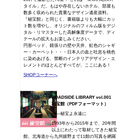
タイル」だ。もはや存在しないホテル、部屋も
数多く収められた貴重なデザイン遺産資料。
『秘宝館』と同じく、書籍版よりも大幅にカッ
ト数を増やし、オリジナルのフィルム版をデジ
タル・リマスターした高解像度データで、ディ
テールの拡大もお楽しみください。
円形ベッド、鏡張りの壁や天井、虹色のシャギ
ー・カーペット・・・日本人の血と吐息を桃色
に染めあげる、禁断のインテリアデザイン・エ
レメントのほとんどすべてが、ここにある！
SHOPコーナーへ
ROADSIDE LIBRARY vol.001
秘宝館（PDFフォーマット）
――秘宝よ永遠に
1993年から2015年まで、20年間
以上にわたって取材してきた秘宝
館。北海道から九州嬉野まで11館の写真を網羅