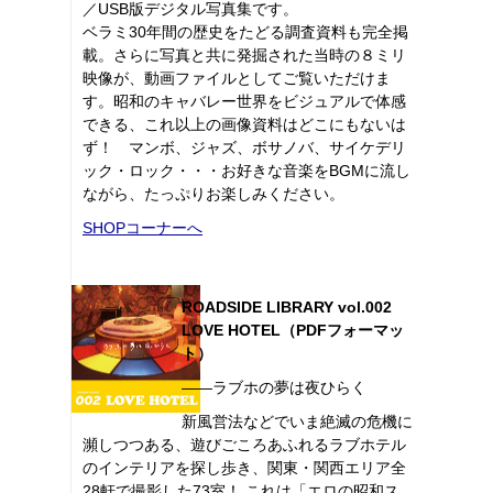
／USB版デジタル写真集です。
ベラミ30年間の歴史をたどる調査資料も完全掲
載。さらに写真と共に発掘された当時の８ミリ
映像が、動画ファイルとしてご覧いただけま
す。昭和のキャバレー世界をビジュアルで体感
できる、これ以上の画像資料はどこにもないは
ず！ マンボ、ジャズ、ボサノバ、サイケデリ
ック・ロック・・・お好きな音楽をBGMに流し
ながら、たっぷりお楽しみください。
SHOPコーナーへ
ROADSIDE LIBRARY vol.002
LOVE HOTEL（PDFフォーマッ
ト）
――ラブホの夢は夜ひらく
新風営法などでいま絶滅の危機に
瀕しつつある、遊びごころあふれるラブホテル
のインテリアを探し歩き、関東・関西エリア全
28軒で撮影した73室！ これは「エロの昭和ス