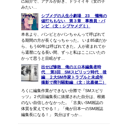
己紹介で、アナルが好き、ドライイキ（女の子
みたい…
シブメグの人生小劇場 23 懺悔の
値打ちもない 第３章 事務員・バ
ンビ （文：シブヤメグミ）
本名より、バンビとかバンちゃんって呼ばれて
る期間の方が長くなっちゃった。 いま85歳だか
ら、もう60年は呼ばれてきた。人が産まれてか
ら還暦になる長い間、ずっと私はここにいたの
かって思うと目眩がす…
出せば惨敗 俺のエロ本編集者時
代 第3回 SMスピリッツ時代 後
編 ２大SM作家トラブルと未成年
撮影で廃刊騒動編 （文：比嘉健二）
ろくに編集作業ができない分際で『SMスピリ
ッツ』２代目編集長に抜擢された自分は、根拠
のない自信しかなかった。「古臭いSM雑誌の
体質を変えてやる！」「俺が日本一のSM雑誌
編集長になる！」 気分はすっか…