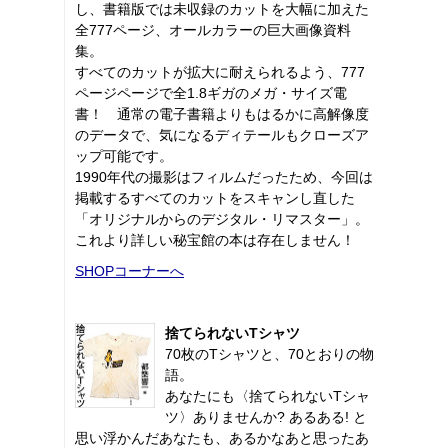
し、書籍版では未収録のカットを大幅に加えた
全777ページ、オールカラーの巨大画像資料
集。
すべてのカットが拡大に耐えられるよう、777
ページページで全1.8ギガのメガ・サイズ電
書！ 通常の電子書籍よりもはるかに高解像度
のデータで、気になるディテールもクローズア
ップ可能です。
1990年代の撮影はフィルムだったため、今回は
掲載するすべてのカットをスキャンし直した
「オリジナルからのデジタル・リマスター」。
これより詳しい秘宝館の本は存在しません！
SHOPコーナーへ
捨てられないTシャツ
70枚のTシャツと、70とおりの物
語。
あなたにも〈捨てられないTシャ
ツ〉ありませんか? あるある! と
思い浮かんだあなたも、あるかなあと思ったあ