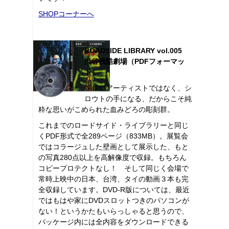
SHOPコーナーへ
ROADSIDE LIBRARY vol.005
渋谷残酷劇場（PDFフォーマッ
ト）
プロのアーティストではなく、シ
ロウトの手になる、だからこそ純
粋な思いがこめられた血みどろの彫刻群。
これまでのロードサイド・ライブラリーと同じ
くPDF形式で全289ページ（833MB）。展覧会
ではコラージュした壁画として展示した、もと
の写真280点以上を高解像度で収録。もちろん
コピープロテクトなし！ そして同じく会場で
常時上映中の日本、台湾、タイの動画３本も完
全収録しています。DVD-R版については、最近
ではもはや家にDVDスロットつきのパソコンが
ない！というかたもいらっしゃると思うので、
パッケージ内には全内容をダウンロードできる