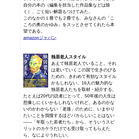
自分の本の（編集を担当した作品集などは除
く）、ごく短い解題もつけてみた。
このなかの１冊でも２冊でも、みなさんの「こ
ころの奥のかゆみ」をスッとさせてくれたら本
望である。
amazonジャパン
独居老人スタイル
あえて独居老人でいること。それ
は老いていくこの国で生きのびる
ための、きわめて有効なスタイル
かもしれない。16人の魅力的な
独居老人たちを取材・紹介する。
たとえば20代の読者にとって、50年後の人生は
想像しにくいかもしれないけれど、あるのかな
いのかわからない「老後」のために、いまやり
たいことを我慢するほどバカらしいことはない
――「年取った若者たち」から、そういうスピ
リットのカケラだけでも受け取ってもらえた
ら、なによりうれしい。