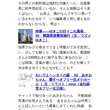
その男との初対面は強烈な印象だった。出版業
界に約半世紀近くいるが、そんな体験はそう多
くはない。 「お前よ、俺がなんでサラシ巻いて
いるかわかるか？ いつ編集者と刺し違えるか
わからないからな」 男はＩ…
肉筆――ゆきこの日々これ風俗
05 韓国美容整形旅行（文：ウズメ
ゆきこ）
包帯グルグル巻きでうまく呼吸ができず息苦し
い。少しでも動くと、顎に激痛が走る。看護師
さんが2時間おきに様子を見に来るのだが、こ
こは韓国。言葉が通じないから、のどが痛くて
水を飲ませてくれとせがむこともで…
おいでよヘンタイの森 02 あきお
ちゃん 愛すべきフリー生オナホー
ル ｜ 文・イラスト：mimi（会社経
営＆フリー女王様）
チャットで知り合ったあきおちゃん 不動産経
営者の社長さんである あきおちゃんはＭ男く
んと話したいという募集にきてくれた35歳 自