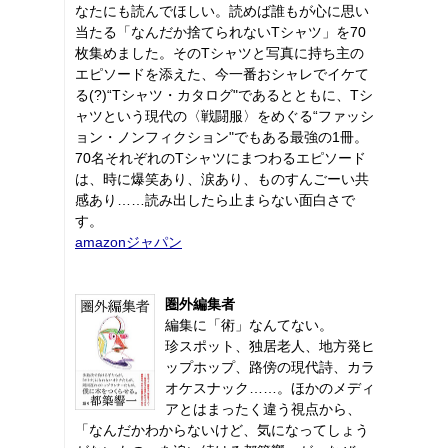
なたにも読んでほしい。読めば誰もが心に思い
当たる「なんだか捨てられないTシャツ」を70
枚集めました。そのTシャツと写真に持ち主の
エピソードを添えた、今一番おシャレでイケて
る(?)“Tシャツ・カタログ"であるとともに、Tシ
ャツという現代の〈戦闘服〉をめぐる“ファッシ
ョン・ノンフィクション"でもある最強の1冊。
70名それぞれのTシャツにまつわるエピソード
は、時に爆笑あり、涙あり、ものすんごーい共
感あり……読み出したら止まらない面白さで
す。
amazonジャパン
圏外編集者
編集に「術」なんてない。
珍スポット、独居老人、地方発ヒ
ップホップ、路傍の現代詩、カラ
オケスナック……。ほかのメディ
アとはまったく違う視点から、
「なんだかわからないけど、気になってしょう