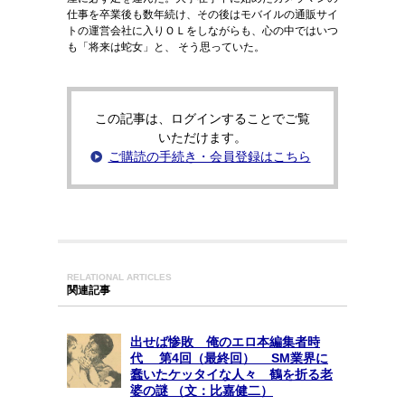
仕事を卒業後も数年続け、その後はモバイルの通販サイ
トの運営会社に入りＯＬをしながらも、心の中ではいつ
も「将来は蛇女」と、 そう思っていた。
この記事は、ログインすることでご覧
いただけます。
ご購読の手続き・会員登録はこちら
RELATIONAL ARTICLES
関連記事
出せば惨敗 俺のエロ本編集者時
代 第4回（最終回） SM業界に
蠢いたケッタイな人々 鶴を折る老
婆の謎 （文：比嘉健二）