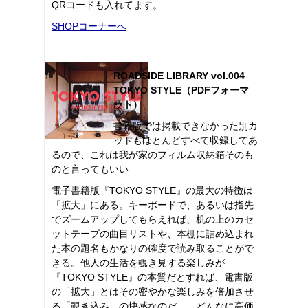
QRコードも入れてます。
SHOPコーナーへ
ROADSIDE LIBRARY vol.004
TOKYO STYLE（PDFフォーマ
ット）
書籍版では掲載できなかった別カ
ットもほとんどすべて収録してあ
るので、これは我が家のフィルム収納箱そのも
のと言ってもいい
電子書籍版『TOKYO STYLE』の最大の特徴は
「拡大」にある。キーボードで、あるいは指先
でズームアップしてもらえれば、机の上のカセ
ットテープの曲目リストや、本棚に詰め込まれ
た本の題名もかなりの確度で読み取ることがで
きる。他人の生活を覗き見する楽しみが
『TOKYO STYLE』の本質だとすれば、電書版
の「拡大」とはその密やかな楽しみを倍加させ
る「覗き込み」の快感なのだ――どんなに高価