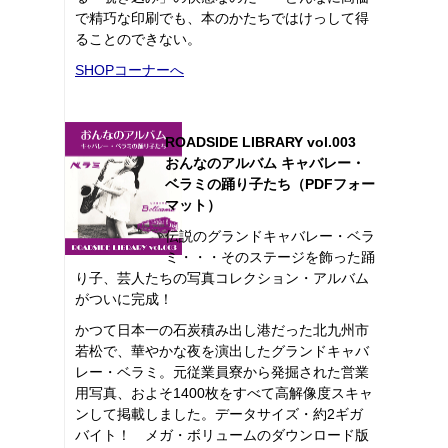
で精巧な印刷でも、本のかたちではけっして得
ることのできない。
SHOPコーナーへ
ROADSIDE LIBRARY vol.003
おんなのアルバム キャバレー・
ベラミの踊り子たち（PDFフォー
マット）
伝説のグランドキャバレー・ベラ
ミ・・・そのステージを飾った踊
り子、芸人たちの写真コレクション・アルバム
がついに完成！
かつて日本一の石炭積み出し港だった北九州市
若松で、華やかな夜を演出したグランドキャバ
レー・ベラミ。元従業員寮から発掘された営業
用写真、およそ1400枚をすべて高解像度スキャ
ンして掲載しました。データサイズ・約2ギガ
バイト！ メガ・ボリュームのダウンロード版