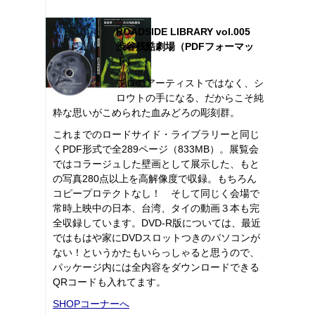
ROADSIDE LIBRARY vol.005
渋谷残酷劇場（PDFフォーマッ
ト）
プロのアーティストではなく、シ
ロウトの手になる、だからこそ純
粋な思いがこめられた血みどろの彫刻群。
これまでのロードサイド・ライブラリーと同じ
くPDF形式で全289ページ（833MB）。展覧会
ではコラージュした壁画として展示した、もと
の写真280点以上を高解像度で収録。もちろん
コピープロテクトなし！ そして同じく会場で
常時上映中の日本、台湾、タイの動画３本も完
全収録しています。DVD-R版については、最近
ではもはや家にDVDスロットつきのパソコンが
ない！というかたもいらっしゃると思うので、
パッケージ内には全内容をダウンロードできる
QRコードも入れてます。
SHOPコーナーへ