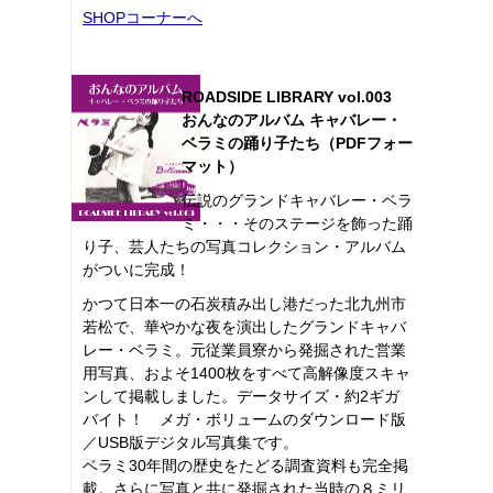
SHOPコーナーへ
ROADSIDE LIBRARY vol.003
おんなのアルバム キャバレー・
ベラミの踊り子たち（PDFフォー
マット）
伝説のグランドキャバレー・ベラ
ミ・・・そのステージを飾った踊
り子、芸人たちの写真コレクション・アルバム
がついに完成！
かつて日本一の石炭積み出し港だった北九州市
若松で、華やかな夜を演出したグランドキャバ
レー・ベラミ。元従業員寮から発掘された営業
用写真、およそ1400枚をすべて高解像度スキャ
ンして掲載しました。データサイズ・約2ギガ
バイト！ メガ・ボリュームのダウンロード版
／USB版デジタル写真集です。
ベラミ30年間の歴史をたどる調査資料も完全掲
載。さらに写真と共に発掘された当時の８ミリ