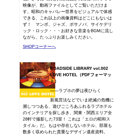
映像が、動画ファイルとしてご覧いただけま
す。昭和のキャバレー世界をビジュアルで体感
できる、これ以上の画像資料はどこにもないは
ず！ マンボ、ジャズ、ボサノバ、サイケデリ
ック・ロック・・・お好きな音楽をBGMに流し
ながら、たっぷりお楽しみください。
SHOPコーナーへ
ROADSIDE LIBRARY vol.002
LOVE HOTEL（PDFフォーマッ
ト）
――ラブホの夢は夜ひらく
新風営法などでいま絶滅の危機に
瀕しつつある、遊びごころあふれるラブホテル
のインテリアを探し歩き、関東・関西エリア全
28軒で撮影した73室！ これは「エロの昭和ス
タイル」だ。もはや存在しないホテル、部屋も
数多く収められた貴重なデザイン遺産資料。