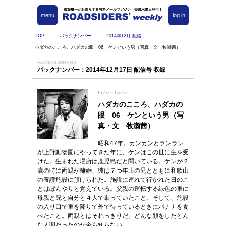
都築響一がお送りする有料メールマガジン 毎週水曜日発行！
menu
log in
TOP
バックナンバー
2014年12月 配信
ハダカのこころ、ハダカの眼 06 ケンという男（写真・文 牧瀬茜）
BACKNUMBERS
バックナンバー：2014年12月17日 配信号 収録
lifestyle
ハダカのこころ、ハダカの
眼 06 ケンという男（写
真・文 牧瀬茜）
昭和47年。カンカンとランラン
が上野動物園にやってきた年に、ケンはこの世に生を受
けた。生まれた場所は鹿児島だと聞いている。ケンが２
歳の時に両親が離婚、彼は７つ年上の兄とともに和歌山
の養護施設に預けられた。施設に連れて行かれた日のこ
とはぼんやりと覚えている。父親の運転する緑色の車に
母親と兄と自分と４人で乗っていたこと、そして、施設
の入り口で車を降りて外で待っているときにバナナを食
べたこと。両親とはそれっきりだ。どんな顔をしたどん
な人間だったのか今も知らない。