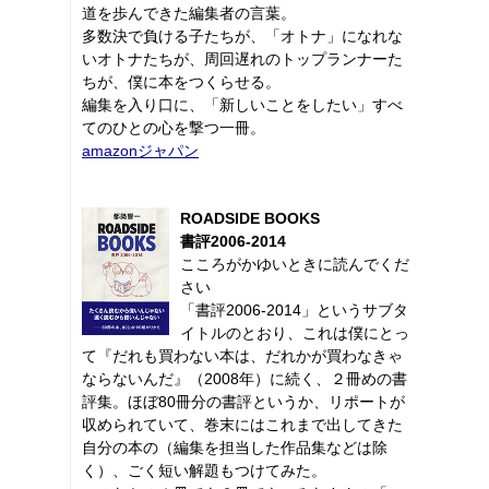
道を歩んできた編集者の言葉。
多数決で負ける子たちが、「オトナ」になれな
いオトナたちが、周回遅れのトップランナーた
ちが、僕に本をつくらせる。
編集を入り口に、「新しいことをしたい」すべ
てのひとの心を撃つ一冊。
amazonジャパン
ROADSIDE BOOKS
書評2006-2014
こころがかゆいときに読んでくだ
さい
「書評2006-2014」というサブタ
イトルのとおり、これは僕にとっ
て『だれも買わない本は、だれかが買わなきゃ
ならないんだ』（2008年）に続く、２冊めの書
評集。ほぼ80冊分の書評というか、リポートが
収められていて、巻末にはこれまで出してきた
自分の本の（編集を担当した作品集などは除
く）、ごく短い解題もつけてみた。