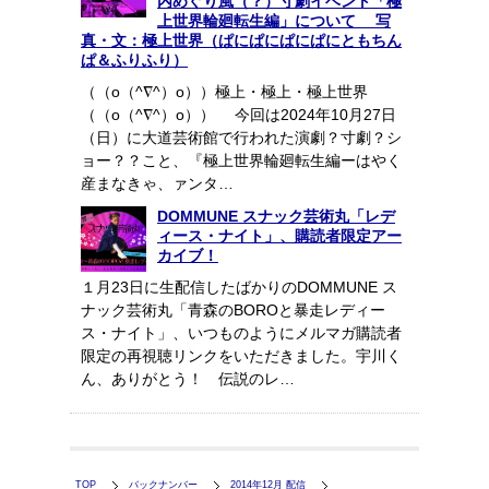
内めぐり風（？）寸劇イベント「極
上世界輪廻転生編」について 写
真・文：極上世界（ぱにぱにぱにぱにともちん
ぱ＆ふりふり）
（（o（^∇^）o））極上・極上・極上世界
（（o（^∇^）o）） 今回は2024年10月27日
（日）に大道芸術館で行われた演劇？寸劇？シ
ョー？？こと、『極上世界輪廻転生編ーはやく
産まなきゃ、ァンタ…
DOMMUNE スナック芸術丸「レデ
ィース・ナイト」、購読者限定アー
カイブ！
１月23日に生配信したばかりのDOMMUNE ス
ナック芸術丸「青森のBOROと暴走レディー
ス・ナイト」、いつものようにメルマガ購読者
限定の再視聴リンクをいただきました。宇川く
ん、ありがとう！ 伝説のレ…
TOP
バックナンバー
2014年12月 配信