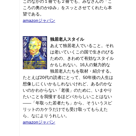
このなかの１冊でも２冊でも、みなさんの「こ
ころの奥のかゆみ」をスッとさせてくれたら本
望である。
amazonジャパン
独居老人スタイル
あえて独居老人でいること。それ
は老いていくこの国で生きのびる
ための、きわめて有効なスタイル
かもしれない。16人の魅力的な
独居老人たちを取材・紹介する。
たとえば20代の読者にとって、50年後の人生は
想像しにくいかもしれないけれど、あるのかな
いのかわからない「老後」のために、いまやり
たいことを我慢するほどバカらしいことはない
――「年取った若者たち」から、そういうスピ
リットのカケラだけでも受け取ってもらえた
ら、なによりうれしい。
amazonジャパン