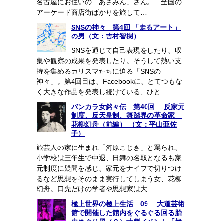
名古屋にお住いの「あさみん」さん。「全国の
アーケード商店街ばかりを旅して…
SNSの神々 第4回 「走るアート」
の男（文：吉村智樹）
SNSを通じて自己表現をしたり、収
集や観察の成果を発表したり。そうして熱い支
持を集めるカリスマたちに迫る「SNSの
神々」。第4回目は、Facebookに、とてつもな
く大きな作品を発表し続けている、ひと…
バンカラ女銘々伝 第40回 反家元
制度、反天皇制、舞踏界の革命家
花柳幻舟（前編） （文：平山亜佐
子）
旅芸人の家に生まれ「河原こじき」と罵られ、
小学校は三年生で中退、日舞の名取となるも家
元制度に疑問を感じ、家元をナイフで切りつけ
るなど思想をそのまま実行してしまう女、花柳
幻舟。口先だけの学者や思想家は大…
極上世界の極上生活 09 大道芸術
館で開催した館内をぐるぐる回る胎