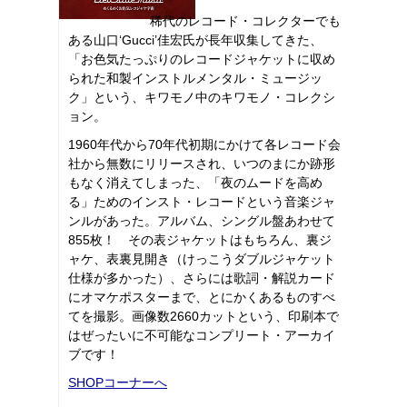
稀代のレコード・コレクターでも
ある山口‘Gucci’佳宏氏が長年収集してきた、
「お色気たっぷりのレコードジャケットに収め
られた和製インストルメンタル・ミュージッ
ク」という、キワモノ中のキワモノ・コレクシ
ョン。
1960年代から70年代初期にかけて各レコード会
社から無数にリリースされ、いつのまにか跡形
もなく消えてしまった、「夜のムードを高め
る」ためのインスト・レコードという音楽ジャ
ンルがあった。アルバム、シングル盤あわせて
855枚！ その表ジャケットはもちろん、裏ジ
ャケ、表裏見開き（けっこうダブルジャケット
仕様が多かった）、さらには歌詞・解説カード
にオマケポスターまで、とにかくあるものすべ
てを撮影。画像数2660カットという、印刷本で
はぜったいに不可能なコンプリート・アーカイ
ブです！
SHOPコーナーへ