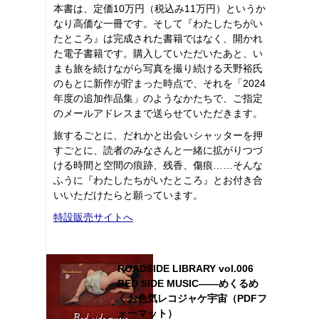
本書は、定価10万円（税込み11万円）というか
なり高価な一冊です。そして『わたしたちがい
たところ』は完成された書籍ではなく、開かれ
た電子書籍です。購入していただいたあと、い
まも旅を続けながら写真を撮り続ける天野裕氏
のもとに新作が貯まった時点で、それを「2024
年度の追加作品集」のようなかたちで、ご指定
のメールアドレスまで送らせていただきます。
旅するごとに、だれかと出会いシャッターを押
すごとに、読者のみなさんと一緒に拡がりつづ
ける時間と空間の痕跡、残香、傷痕……そんな
ふうに『わたしたちがいたところ』とお付き合
いいただけたらと願っています。
特設販売サイトへ
ROADSIDE LIBRARY vol.006
BED SIDE MUSIC――めくるめ
くお色気レコジャケ宇宙（PDFフ
ォーマット）