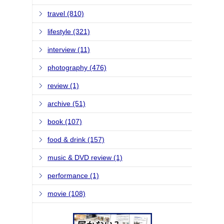
travel (810)
lifestyle (321)
interview (11)
photography (476)
review (1)
archive (51)
book (107)
food & drink (157)
music & DVD review (1)
performance (1)
movie (108)