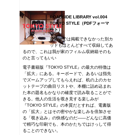
ROADSIDE LIBRARY vol.004
TOKYO STYLE（PDFフォーマ
ット）
書籍版では掲載できなかった別カ
ットもほとんどすべて収録してあ
るので、これは我が家のフィルム収納箱そのも
のと言ってもいい
電子書籍版『TOKYO STYLE』の最大の特徴は
「拡大」にある。キーボードで、あるいは指先
でズームアップしてもらえれば、机の上のカセ
ットテープの曲目リストや、本棚に詰め込まれ
た本の題名もかなりの確度で読み取ることがで
きる。他人の生活を覗き見する楽しみが
『TOKYO STYLE』の本質だとすれば、電書版
の「拡大」とはその密やかな楽しみを倍加させ
る「覗き込み」の快感なのだ――どんなに高価
で精巧な印刷でも、本のかたちではけっして得
ることのできない。