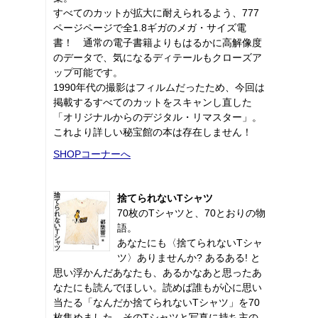
すべてのカットが拡大に耐えられるよう、777
ページページで全1.8ギガのメガ・サイズ電
書！ 通常の電子書籍よりもはるかに高解像度
のデータで、気になるディテールもクローズア
ップ可能です。
1990年代の撮影はフィルムだったため、今回は
掲載するすべてのカットをスキャンし直した
「オリジナルからのデジタル・リマスター」。
これより詳しい秘宝館の本は存在しません！
SHOPコーナーへ
捨てられないTシャツ
70枚のTシャツと、70とおりの物
語。
あなたにも〈捨てられないTシャ
ツ〉ありませんか? あるある! と
思い浮かんだあなたも、あるかなあと思ったあ
なたにも読んでほしい。読めば誰もが心に思い
当たる「なんだか捨てられないTシャツ」を70
枚集めました。そのTシャツと写真に持ち主の