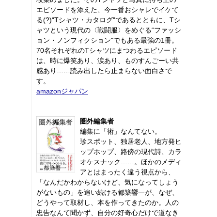
エピソードを添えた、今一番おシャレでイケて
る(?)“Tシャツ・カタログ"であるとともに、Tシ
ャツという現代の〈戦闘服〉をめぐる“ファッシ
ョン・ノンフィクション"でもある最強の1冊。
70名それぞれのTシャツにまつわるエピソード
は、時に爆笑あり、涙あり、ものすんごーい共
感あり……読み出したら止まらない面白さで
す。
amazonジャパン
圏外編集者
編集に「術」なんてない。
珍スポット、独居老人、地方発ヒ
ップホップ、路傍の現代詩、カラ
オケスナック……。ほかのメディ
アとはまったく違う視点から、
「なんだかわからないけど、気になってしょう
がないもの」を追い続ける都築響一が、なぜ、
どうやって取材し、本を作ってきたのか。人の
忠告なんて聞かず、自分の好奇心だけで道なき