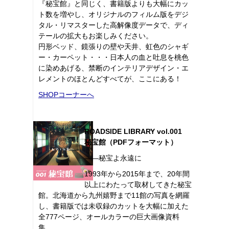
『秘宝館』と同じく、書籍版よりも大幅にカッ
ト数を増やし、オリジナルのフィルム版をデジ
タル・リマスターした高解像度データで、ディ
テールの拡大もお楽しみください。
円形ベッド、鏡張りの壁や天井、虹色のシャギ
ー・カーペット・・・日本人の血と吐息を桃色
に染めあげる、禁断のインテリアデザイン・エ
レメントのほとんどすべてが、ここにある！
SHOPコーナーへ
ROADSIDE LIBRARY vol.001
秘宝館（PDFフォーマット）
――秘宝よ永遠に
1993年から2015年まで、20年間
以上にわたって取材してきた秘宝
館。北海道から九州嬉野まで11館の写真を網羅
し、書籍版では未収録のカットを大幅に加えた
全777ページ、オールカラーの巨大画像資料
集。