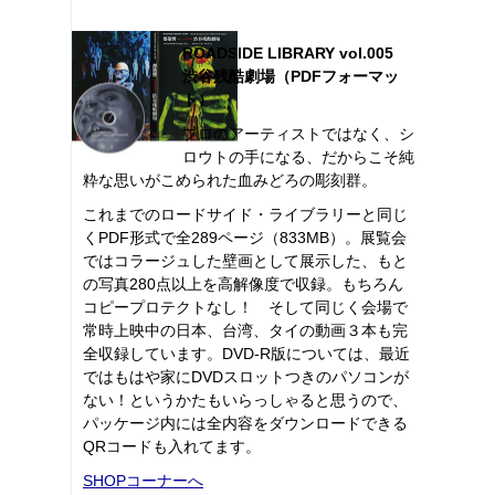
ROADSIDE LIBRARY vol.005
渋谷残酷劇場（PDFフォーマッ
ト）
プロのアーティストではなく、シ
ロウトの手になる、だからこそ純
粋な思いがこめられた血みどろの彫刻群。
これまでのロードサイド・ライブラリーと同じ
くPDF形式で全289ページ（833MB）。展覧会
ではコラージュした壁画として展示した、もと
の写真280点以上を高解像度で収録。もちろん
コピープロテクトなし！ そして同じく会場で
常時上映中の日本、台湾、タイの動画３本も完
全収録しています。DVD-R版については、最近
ではもはや家にDVDスロットつきのパソコンが
ない！というかたもいらっしゃると思うので、
パッケージ内には全内容をダウンロードできる
QRコードも入れてます。
SHOPコーナーへ