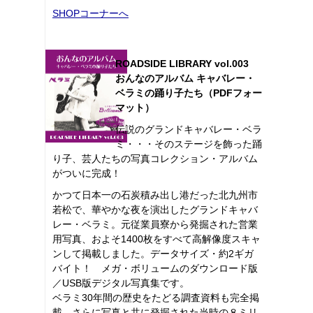
SHOPコーナーへ
ROADSIDE LIBRARY vol.003
おんなのアルバム キャバレー・
ベラミの踊り子たち（PDFフォー
マット）
伝説のグランドキャバレー・ベラ
ミ・・・そのステージを飾った踊
り子、芸人たちの写真コレクション・アルバム
がついに完成！
かつて日本一の石炭積み出し港だった北九州市
若松で、華やかな夜を演出したグランドキャバ
レー・ベラミ。元従業員寮から発掘された営業
用写真、およそ1400枚をすべて高解像度スキャ
ンして掲載しました。データサイズ・約2ギガ
バイト！ メガ・ボリュームのダウンロード版
／USB版デジタル写真集です。
ベラミ30年間の歴史をたどる調査資料も完全掲
載。さらに写真と共に発掘された当時の８ミリ