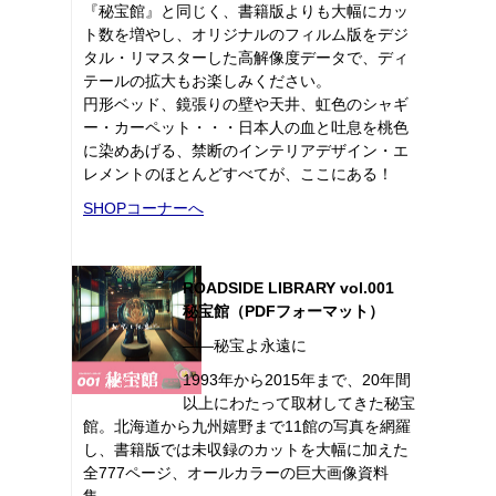
『秘宝館』と同じく、書籍版よりも大幅にカッ
ト数を増やし、オリジナルのフィルム版をデジ
タル・リマスターした高解像度データで、ディ
テールの拡大もお楽しみください。
円形ベッド、鏡張りの壁や天井、虹色のシャギ
ー・カーペット・・・日本人の血と吐息を桃色
に染めあげる、禁断のインテリアデザイン・エ
レメントのほとんどすべてが、ここにある！
SHOPコーナーへ
ROADSIDE LIBRARY vol.001
秘宝館（PDFフォーマット）
――秘宝よ永遠に
1993年から2015年まで、20年間
以上にわたって取材してきた秘宝
館。北海道から九州嬉野まで11館の写真を網羅
し、書籍版では未収録のカットを大幅に加えた
全777ページ、オールカラーの巨大画像資料
集。