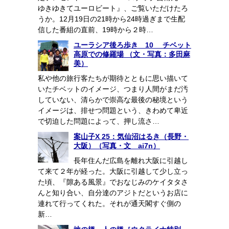
ゆきゆきてユーロビート』、ご覧いただけたろ
うか。12月19日の21時から24時過ぎまで生配
信した番組の直前、19時から２時…
ユーラシア後ろ歩き 10 チベット
高原での修羅場 （文・写真：多田麻
美）
私や他の旅行客たちが期待とともに思い描いて
いたチベットのイメージ、つまり人間がまだ汚
していない、清らかで崇高な最後の秘境という
イメージは、排せつ問題という、きわめて卑近
で切迫した問題によって、押し流さ…
案山子X 25：気仙沼はるき（長野・
大阪）（写真・文 ai7n）
長年住んだ広島を離れ大阪に引越し
て来て２年が経った。大阪に引越して少し立っ
た頃、『隙ある風景』でおなじみのケイタタさ
んと知り合い、自分達のアジトだというお店に
連れて行ってくれた。それが通天閣すぐ側の
新…