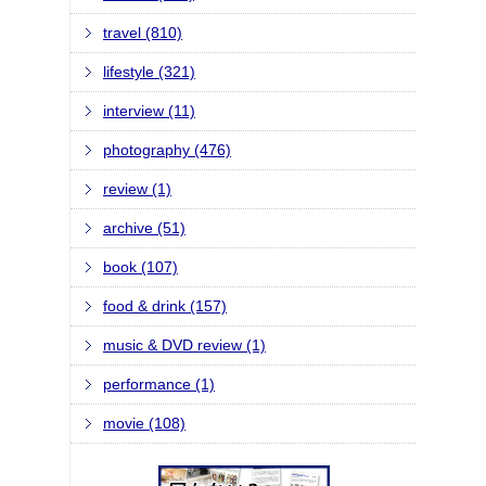
travel (810)
lifestyle (321)
interview (11)
photography (476)
review (1)
archive (51)
book (107)
food & drink (157)
music & DVD review (1)
performance (1)
movie (108)