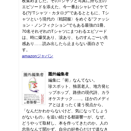
枚集めました。そのTシャツと写真に持ち主の
エピソードを添えた、今一番おシャレでイケて
る(?)“Tシャツ・カタログ"であるとともに、Tシ
ャツという現代の〈戦闘服〉をめぐる“ファッシ
ョン・ノンフィクション"でもある最強の1冊。
70名それぞれのTシャツにまつわるエピソード
は、時に爆笑あり、涙あり、ものすんごーい共
感あり……読み出したら止まらない面白さで
す。
amazonジャパン
圏外編集者
編集に「術」なんてない。
珍スポット、独居老人、地方発ヒ
ップホップ、路傍の現代詩、カラ
オケスナック……。ほかのメディ
アとはまったく違う視点から、
「なんだかわからないけど、気になってしょう
がないもの」を追い続ける都築響一が、なぜ、
どうやって取材し、本を作ってきたのか。人の
忠告なんて聞かず、自分の好奇心だけで道なき