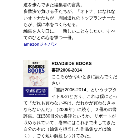
道を歩んできた編集者の言葉。
多数決で負ける子たちが、「オトナ」になれな
いオトナたちが、周回遅れのトップランナーた
ちが、僕に本をつくらせる。
編集を入り口に、「新しいことをしたい」すべ
てのひとの心を撃つ一冊。
amazonジャパン
ROADSIDE BOOKS
書評2006-2014
こころがかゆいときに読んでくだ
さい
「書評2006-2014」というサブタ
イトルのとおり、これは僕にとっ
て『だれも買わない本は、だれかが買わなきゃ
ならないんだ』（2008年）に続く、２冊めの書
評集。ほぼ80冊分の書評というか、リポートが
収められていて、巻末にはこれまで出してきた
自分の本の（編集を担当した作品集などは除
く）、ごく短い解題もつけてみた。