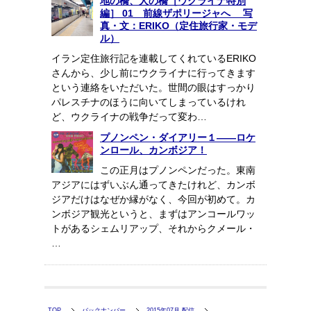
地の橋、人の橋［ウクライナ特別
編］ 01 前線ザポリージャへ 写
真・文：ERIKO（定住旅行家・モデ
ル）
イラン定住旅行記を連載してくれているERIKO
さんから、少し前にウクライナに行ってきます
という連絡をいただいた。世間の眼はすっかり
パレスチナのほうに向いてしまっているけれ
ど、ウクライナの戦争だって変わ…
プノンペン・ダイアリー１――ロケ
ンロール、カンボジア！
この正月はプノンペンだった。東南
アジアにはずいぶん通ってきたけれど、カンボ
ジアだけはなぜか縁がなく、今回が初めて。カ
ンボジア観光というと、まずはアンコールワッ
トがあるシェムリアップ、それからクメール・
…
TOP
バックナンバー
2015年07月 配信