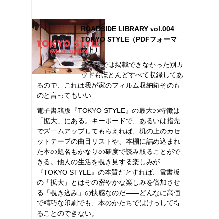
ROADSIDE LIBRARY vol.004
TOKYO STYLE（PDFフォーマ
ット）
書籍版では掲載できなかった別カ
ットもほとんどすべて収録してあ
るので、これは我が家のフィルム収納箱そのも
のと言ってもいい
電子書籍版『TOKYO STYLE』の最大の特徴は
「拡大」にある。キーボードで、あるいは指先
でズームアップしてもらえれば、机の上のカセ
ットテープの曲目リストや、本棚に詰め込まれ
た本の題名もかなりの確度で読み取ることがで
きる。他人の生活を覗き見する楽しみが
『TOKYO STYLE』の本質だとすれば、電書版
の「拡大」とはその密やかな楽しみを倍加させ
る「覗き込み」の快感なのだ――どんなに高価
で精巧な印刷でも、本のかたちではけっして得
ることのできない。