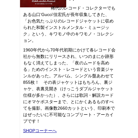
稀代のレコード・コレクターでも
ある山口‘Gucci’佳宏氏が長年収集してきた、
「お色気たっぷりのレコードジャケットに収め
られた和製インストルメンタル・ミュージッ
ク」という、キワモノ中のキワモノ・コレクシ
ョン。
1960年代から70年代初期にかけて各レコード会
社から無数にリリースされ、いつのまにか跡形
もなく消えてしまった、「夜のムードを高め
る」ためのインスト・レコードという音楽ジャ
ンルがあった。アルバム、シングル盤あわせて
855枚！ その表ジャケットはもちろん、裏ジ
ャケ、表裏見開き（けっこうダブルジャケット
仕様が多かった）、さらには歌詞・解説カード
にオマケポスターまで、とにかくあるものすべ
てを撮影。画像数2660カットという、印刷本で
はぜったいに不可能なコンプリート・アーカイ
ブです！
SHOPコーナーへ