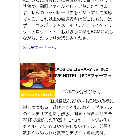
映像が、動画ファイルとしてご覧いただけま
す。昭和のキャバレー世界をビジュアルで体感
できる、これ以上の画像資料はどこにもないは
ず！ マンボ、ジャズ、ボサノバ、サイケデリ
ック・ロック・・・お好きな音楽をBGMに流し
ながら、たっぷりお楽しみください。
SHOPコーナーへ
ROADSIDE LIBRARY vol.002
LOVE HOTEL（PDFフォーマッ
ト）
――ラブホの夢は夜ひらく
新風営法などでいま絶滅の危機に
瀕しつつある、遊びごころあふれるラブホテル
のインテリアを探し歩き、関東・関西エリア全
28軒で撮影した73室！ これは「エロの昭和ス
タイル」だ。もはや存在しないホテル、部屋も
数多く収められた貴重なデザイン遺産資料。