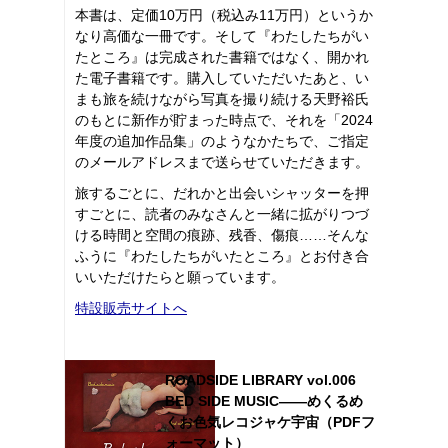
本書は、定価10万円（税込み11万円）というか
なり高価な一冊です。そして『わたしたちがい
たところ』は完成された書籍ではなく、開かれ
た電子書籍です。購入していただいたあと、い
まも旅を続けながら写真を撮り続ける天野裕氏
のもとに新作が貯まった時点で、それを「2024
年度の追加作品集」のようなかたちで、ご指定
のメールアドレスまで送らせていただきます。
旅するごとに、だれかと出会いシャッターを押
すごとに、読者のみなさんと一緒に拡がりつづ
ける時間と空間の痕跡、残香、傷痕……そんな
ふうに『わたしたちがいたところ』とお付き合
いいただけたらと願っています。
特設販売サイトへ
ROADSIDE LIBRARY vol.006
BED SIDE MUSIC――めくるめ
くお色気レコジャケ宇宙（PDFフ
ォーマット）