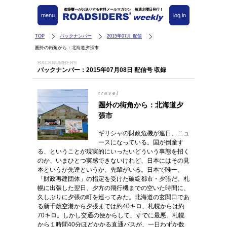
都築響一がお送りする有料メールマガジン 毎週水曜日発行！
menu
log in
TOP
バックナンバー
2015年07月 配信
圏外の街角から：北海道夕張市
BACKNUMBERS
バックナンバー：2015年07月08日 配信号 収録
travel
圏外の街角から：北海道夕
張市
ギリシャの財政危機が連日、ニュ
ースになっている。国が倒産す
る、ということが現実的にいったいどういう事態を招く
のか、いまひとつ実感できないけれど、日本にはその見
本というか先達というか、先輩がいる。日本で唯一、
「財政再建団体」の指定を受けた破綻都市・夕張だ。札
幌に出張した翌日、夕方の飛行機までの空いた時間に、
久しぶりに夕張の町を巡ってみた。北海道の玄関口であ
る新千歳空港から夕張までは約40キロ、札幌からは約
70キロ。しかし交通の便からして、すでに最悪。札幌
から１時間40分ほどかかる直通バスが、一日わずか数