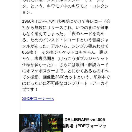
ク」という、キワモノ中のキワモノ・コレクシ
ョン。
1960年代から70年代初期にかけて各レコード会
社から無数にリリースされ、いつのまにか跡形
もなく消えてしまった、「夜のムードを高め
る」ためのインスト・レコードという音楽ジャ
ンルがあった。アルバム、シングル盤あわせて
855枚！ その表ジャケットはもちろん、裏ジ
ャケ、表裏見開き（けっこうダブルジャケット
仕様が多かった）、さらには歌詞・解説カード
にオマケポスターまで、とにかくあるものすべ
てを撮影。画像数2660カットという、印刷本で
はぜったいに不可能なコンプリート・アーカイ
ブです！
SHOPコーナーへ
ROADSIDE LIBRARY vol.005
渋谷残酷劇場（PDFフォーマッ
ト）