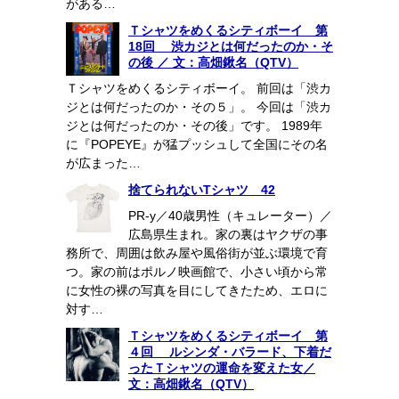
がある…
Ｔシャツをめくるシティボーイ 第
18回 渋カジとは何だったのか・そ
の後 ／ 文：高畑鍬名（QTV）
Ｔシャツをめくるシティボーイ。 前回は「渋カ
ジとは何だったのか・その５」。 今回は「渋カ
ジとは何だったのか・その後」です。 1989年
に『POPEYE』が猛プッシュして全国にその名
が広まった…
捨てられないTシャツ 42
PR-y／40歳男性（キュレーター）／
広島県生まれ。家の裏はヤクザの事
務所で、周囲は飲み屋や風俗街が並ぶ環境で育
つ。家の前はポルノ映画館で、小さい頃から常
に女性の裸の写真を目にしてきたため、エロに
対す…
Ｔシャツをめくるシティボーイ 第
４回 ルシンダ・バラード、下着だ
ったＴシャツの運命を変えた女／
文：高畑鍬名（QTV）