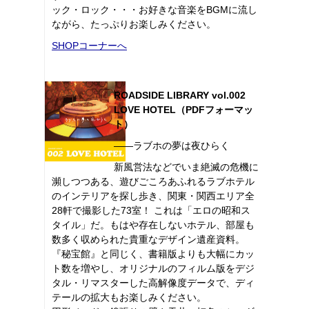
ック・ロック・・・お好きな音楽をBGMに流し
ながら、たっぷりお楽しみください。
SHOPコーナーへ
ROADSIDE LIBRARY vol.002
LOVE HOTEL（PDFフォーマッ
ト）
――ラブホの夢は夜ひらく
新風営法などでいま絶滅の危機に
瀕しつつある、遊びごころあふれるラブホテル
のインテリアを探し歩き、関東・関西エリア全
28軒で撮影した73室！ これは「エロの昭和ス
タイル」だ。もはや存在しないホテル、部屋も
数多く収められた貴重なデザイン遺産資料。
『秘宝館』と同じく、書籍版よりも大幅にカッ
ト数を増やし、オリジナルのフィルム版をデジ
タル・リマスターした高解像度データで、ディ
テールの拡大もお楽しみください。