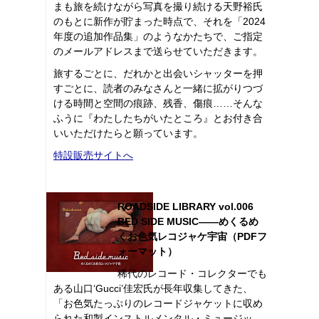
まも旅を続けながら写真を撮り続ける天野裕氏
のもとに新作が貯まった時点で、それを「2024
年度の追加作品集」のようなかたちで、ご指定
のメールアドレスまで送らせていただきます。
旅するごとに、だれかと出会いシャッターを押
すごとに、読者のみなさんと一緒に拡がりつづ
ける時間と空間の痕跡、残香、傷痕……そんな
ふうに『わたしたちがいたところ』とお付き合
いいただけたらと願っています。
特設販売サイトへ
ROADSIDE LIBRARY vol.006
BED SIDE MUSIC――めくるめ
くお色気レコジャケ宇宙（PDFフ
ォーマット）
稀代のレコード・コレクターでも
ある山口‘Gucci’佳宏氏が長年収集してきた、
「お色気たっぷりのレコードジャケットに収め
られた和製インストルメンタル・ミュージッ