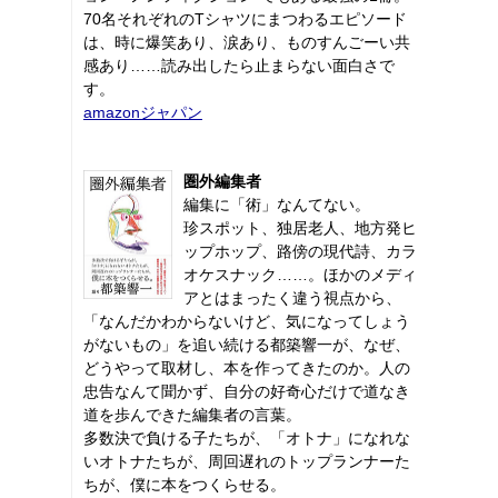
70名それぞれのTシャツにまつわるエピソード
は、時に爆笑あり、涙あり、ものすんごーい共
感あり……読み出したら止まらない面白さで
す。
amazonジャパン
圏外編集者
編集に「術」なんてない。
珍スポット、独居老人、地方発ヒ
ップホップ、路傍の現代詩、カラ
オケスナック……。ほかのメディ
アとはまったく違う視点から、
「なんだかわからないけど、気になってしょう
がないもの」を追い続ける都築響一が、なぜ、
どうやって取材し、本を作ってきたのか。人の
忠告なんて聞かず、自分の好奇心だけで道なき
道を歩んできた編集者の言葉。
多数決で負ける子たちが、「オトナ」になれな
いオトナたちが、周回遅れのトップランナーた
ちが、僕に本をつくらせる。