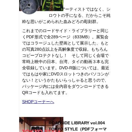
プロのアーティストではなく、シ
ロウトの手になる、だからこそ純
粋な思いがこめられた血みどろの彫刻群。
これまでのロードサイド・ライブラリーと同じ
くPDF形式で全289ページ（833MB）。展覧会
ではコラージュした壁画として展示した、もと
の写真280点以上を高解像度で収録。もちろん
コピープロテクトなし！ そして同じく会場で
常時上映中の日本、台湾、タイの動画３本も完
全収録しています。DVD-R版については、最近
ではもはや家にDVDスロットつきのパソコンが
ない！というかたもいらっしゃると思うので、
パッケージ内には全内容をダウンロードできる
QRコードも入れてます。
SHOPコーナーへ
ROADSIDE LIBRARY vol.004
TOKYO STYLE（PDFフォーマ