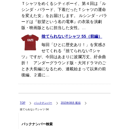
Ｔシャツをめくるシティボーイ、第４回は「ル
シンダ・バラード、下着だったＴシャツの運命
を変えた女」をお届けします。 ルシンダ・バラ
ードは『欲望という名の電車』の衣装を演劇
版・映画版ともに担当した女性。…
捨てられないTシャツ 55（前編）
毎回「ひとに歴史あり！」を実感さ
せてくれる『捨てられないTシャ
ツ』ですが、今回はあまりに波瀾万丈、紆余曲
折！ アンダーグラウンド版・大河ドラマのご
とき大長編になるため、連載始まって以来の前
後編、２週に…
TOP
バックナンバー
2015年08月 配信
捨てられないTシャツ 04
バックナンバー検索