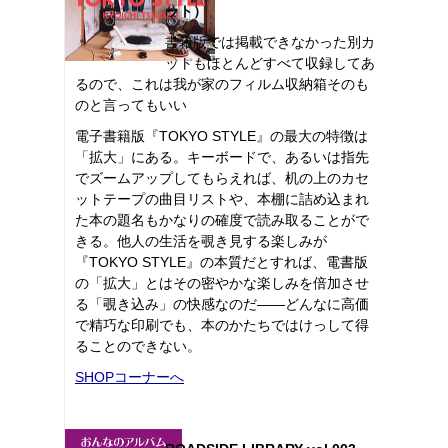
ット）
書籍版では掲載できなかった別カ
ットもほとんどすべて収録してあ
るので、これは我が家のフィルム収納箱そのも
のと言ってもいい
電子書籍版『TOKYO STYLE』の最大の特徴は
「拡大」にある。キーボードで、あるいは指先
でズームアップしてもらえれば、机の上のカセ
ットテープの曲目リストや、本棚に詰め込まれ
た本の題名もかなりの確度で読み取ることがで
きる。他人の生活を覗き見する楽しみが
『TOKYO STYLE』の本質だとすれば、電書版
の「拡大」とはその密やかな楽しみを倍加させ
る「覗き込み」の快感なのだ――どんなに高価
で精巧な印刷でも、本のかたちではけっして得
ることのできない。
SHOPコーナーへ