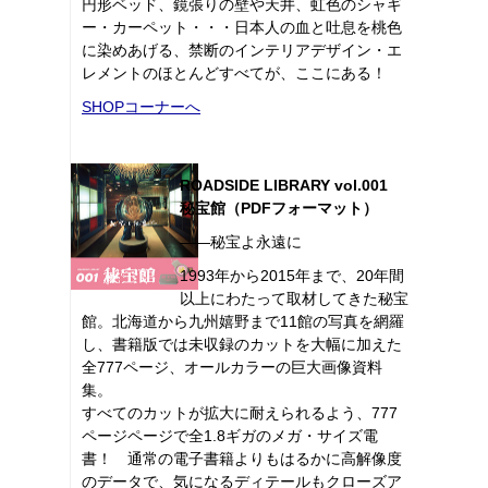
円形ベッド、鏡張りの壁や天井、虹色のシャギ
ー・カーペット・・・日本人の血と吐息を桃色
に染めあげる、禁断のインテリアデザイン・エ
レメントのほとんどすべてが、ここにある！
SHOPコーナーへ
ROADSIDE LIBRARY vol.001
秘宝館（PDFフォーマット）
――秘宝よ永遠に
1993年から2015年まで、20年間
以上にわたって取材してきた秘宝
館。北海道から九州嬉野まで11館の写真を網羅
し、書籍版では未収録のカットを大幅に加えた
全777ページ、オールカラーの巨大画像資料
集。
すべてのカットが拡大に耐えられるよう、777
ページページで全1.8ギガのメガ・サイズ電
書！ 通常の電子書籍よりもはるかに高解像度
のデータで、気になるディテールもクローズア