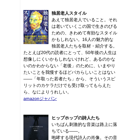
独居老人スタイル
あえて独居老人でいること。それ
は老いていくこの国で生きのびる
ための、きわめて有効なスタイル
かもしれない。16人の魅力的な
独居老人たちを取材・紹介する。
たとえば20代の読者にとって、50年後の人生は
想像しにくいかもしれないけれど、あるのかな
いのかわからない「老後」のために、いまやり
たいことを我慢するほどバカらしいことはない
――「年取った若者たち」から、そういうスピ
リットのカケラだけでも受け取ってもらえた
ら、なによりうれしい。
amazonジャパン
ヒップホップの詩人たち
いちばん刺激的な音楽は路上に落
ちている――。
咆哮する現代詩人の肖像。その音