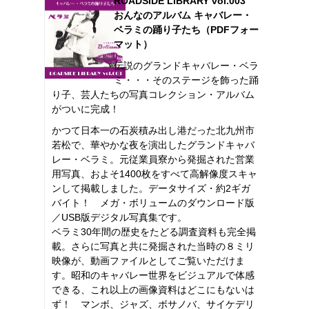
ROADSIDE LIBRARY vol.003
おんなのアルバム キャバレー・
ベラミの踊り子たち（PDFフォー
マット）
伝説のグランドキャバレー・ベラ
ミ・・・そのステージを飾った踊
り子、芸人たちの写真コレクション・アルバム
がついに完成！
かつて日本一の石炭積み出し港だった北九州市
若松で、華やかな夜を演出したグランドキャバ
レー・ベラミ。元従業員寮から発掘された営業
用写真、およそ1400枚をすべて高解像度スキャ
ンして掲載しました。データサイズ・約2ギガ
バイト！ メガ・ボリュームのダウンロード版
／USB版デジタル写真集です。
ベラミ30年間の歴史をたどる調査資料も完全掲
載。さらに写真と共に発掘された当時の８ミリ
映像が、動画ファイルとしてご覧いただけま
す。昭和のキャバレー世界をビジュアルで体感
できる、これ以上の画像資料はどこにもないは
ず！ マンボ、ジャズ、ボサノバ、サイケデリ