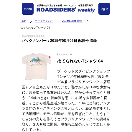
都築響一がお送りする有料メールマガジン 毎週水曜日発行！
menu
log in
TOP
バックナンバー
2015年08月 配信
捨てられないTシャツ 04
BACKNUMBERS
バックナンバー：2015年08月05日 配信号 収録
fashion
捨てられないTシャツ 04
プーケットのダイビングショップ
Tシャツ／年齢秘密女性（義足モ
デル兼ブラジリアンワックス店経
営）／目立ちたがりやだけど、恥ずかしがりやな少女時
代。昔を知ってる友達はたぶん、静かな子って言うと思
う。14歳のときに骨肉腫を患い、右足を大腿部から切
断。そこから義足生活が始まった。５年ほど前にアング
ラ専門のキャスティング会社と出会い、義足モデルとし
て活動開始。モデル活動が１年を過ぎたころ、もうすこ
し自分の売りを作ろうとブラジリアンワックスの資格を
取り、２カ月後に開業。現在も二足のわらじで楽しく暮
らしている。