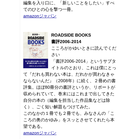
編集を入り口に、「新しいことをしたい」すべ
てのひとの心を撃つ一冊。
amazonジャパン
ROADSIDE BOOKS
書評2006-2014
こころがかゆいときに読んでくだ
さい
「書評2006-2014」というサブタ
イトルのとおり、これは僕にとっ
て『だれも買わない本は、だれかが買わなきゃ
ならないんだ』（2008年）に続く、２冊めの書
評集。ほぼ80冊分の書評というか、リポートが
収められていて、巻末にはこれまで出してきた
自分の本の（編集を担当した作品集などは除
く）、ごく短い解題もつけてみた。
このなかの１冊でも２冊でも、みなさんの「こ
ころの奥のかゆみ」をスッとさせてくれたら本
望である。
amazonジャパン