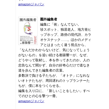
amazonジャパン
圏外編集者
編集に「術」なんてない。
珍スポット、独居老人、地方発ヒ
ップホップ、路傍の現代詩、カラ
オケスナック……。ほかのメディ
アとはまったく違う視点から、
「なんだかわからないけど、気になってしょう
がないもの」を追い続ける都築響一が、なぜ、
どうやって取材し、本を作ってきたのか。人の
忠告なんて聞かず、自分の好奇心だけで道なき
道を歩んできた編集者の言葉。
多数決で負ける子たちが、「オトナ」になれな
いオトナたちが、周回遅れのトップランナーた
ちが、僕に本をつくらせる。
編集を入り口に、「新しいことをしたい」すべ
てのひとの心を撃つ一冊。
amazonジャパン