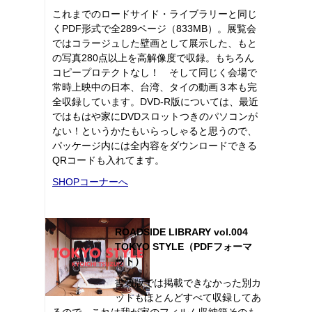
これまでのロードサイド・ライブラリーと同じ
くPDF形式で全289ページ（833MB）。展覧会
ではコラージュした壁画として展示した、もと
の写真280点以上を高解像度で収録。もちろん
コピープロテクトなし！ そして同じく会場で
常時上映中の日本、台湾、タイの動画３本も完
全収録しています。DVD-R版については、最近
ではもはや家にDVDスロットつきのパソコンが
ない！というかたもいらっしゃると思うので、
パッケージ内には全内容をダウンロードできる
QRコードも入れてます。
SHOPコーナーへ
ROADSIDE LIBRARY vol.004
TOKYO STYLE（PDFフォーマ
ット）
書籍版では掲載できなかった別カ
ットもほとんどすべて収録してあ
るので、これは我が家のフィルム収納箱そのも