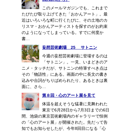
このメールマガジンでも、これまで
たびたび取り上げてきた「おかんアート」。最
近はいろいろな町に行くたびに、その土地のカ
リスマ・おかんアーティストを探すのがお約束
のようになってしまっている。すでに何度か
書…
妄想芸術劇場 25 サトニン
今週の妄想芸術劇場に登場するのは
「サトニン」。一見、いまどきのア
ニメ・タッチだが、サトニンの特筆すべき点は
その「物語性」にある。画面の中に長文の書き
込みや台詞がちりばめられたり、あるときは裏
面に、さら…
第８回・心のアート展を見て
体温を超えそうな猛暑に見舞われた
東京で6月28日から7月3日までの6日
間、池袋の東京芸術劇場内のギャラリーで恒例
の「心のアート展」が開催された。先だって告
知でもお知らせしたが、今年8回目になる「心