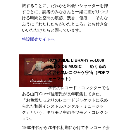
旅するごとに、だれかと出会いシャッターを押
すごとに、読者のみなさんと一緒に拡がりつづ
ける時間と空間の痕跡、残香、傷痕……そんな
ふうに『わたしたちがいたところ』とお付き合
いいただけたらと願っています。
特設販売サイトへ
ROADSIDE LIBRARY vol.006
BED SIDE MUSIC――めくるめ
くお色気レコジャケ宇宙（PDFフ
ォーマット）
稀代のレコード・コレクターでも
ある山口‘Gucci’佳宏氏が長年収集してきた、
「お色気たっぷりのレコードジャケットに収め
られた和製インストルメンタル・ミュージッ
ク」という、キワモノ中のキワモノ・コレクシ
ョン。
1960年代から70年代初期にかけて各レコード会