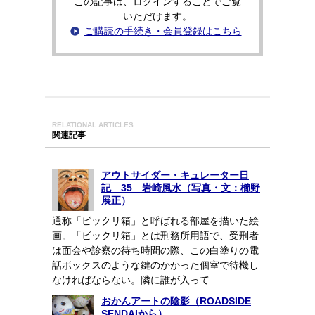
この記事は、ログインすることでご覧
いただけます。
ご購読の手続き・会員登録はこちら
RELATIONAL ARTICLES
関連記事
アウトサイダー・キュレーター日
記 35 岩崎風水（写真・文：櫛野
展正）
通称「ビックリ箱」と呼ばれる部屋を描いた絵
画。「ビックリ箱」とは刑務所用語で、受刑者
は面会や診察の待ち時間の際、この白塗りの電
話ボックスのような鍵のかかった個室で待機し
なければならない。隣に誰が入って…
おかんアートの陰影（ROADSIDE
SENDAIから）