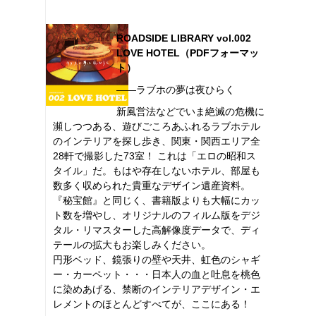
ROADSIDE LIBRARY vol.002
LOVE HOTEL（PDFフォーマッ
ト）
――ラブホの夢は夜ひらく
新風営法などでいま絶滅の危機に
瀕しつつある、遊びごころあふれるラブホテル
のインテリアを探し歩き、関東・関西エリア全
28軒で撮影した73室！ これは「エロの昭和ス
タイル」だ。もはや存在しないホテル、部屋も
数多く収められた貴重なデザイン遺産資料。
『秘宝館』と同じく、書籍版よりも大幅にカッ
ト数を増やし、オリジナルのフィルム版をデジ
タル・リマスターした高解像度データで、ディ
テールの拡大もお楽しみください。
円形ベッド、鏡張りの壁や天井、虹色のシャギ
ー・カーペット・・・日本人の血と吐息を桃色
に染めあげる、禁断のインテリアデザイン・エ
レメントのほとんどすべてが、ここにある！