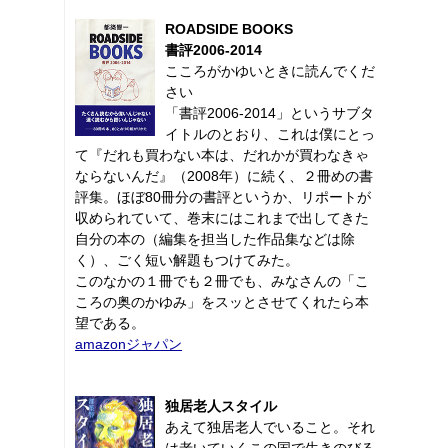
ROADSIDE BOOKS
書評2006-2014
こころがかゆいときに読んでくだ
さい
「書評2006-2014」というサブタ
イトルのとおり、これは僕にとっ
て『だれも買わない本は、だれかが買わなきゃ
ならないんだ』（2008年）に続く、２冊めの書
評集。ほぼ80冊分の書評というか、リポートが
収められていて、巻末にはこれまで出してきた
自分の本の（編集を担当した作品集などは除
く）、ごく短い解題もつけてみた。
このなかの１冊でも２冊でも、みなさんの「こ
ころの奥のかゆみ」をスッとさせてくれたら本
望である。
amazonジャパン
独居老人スタイル
あえて独居老人でいること。それ
は老いていくこの国で生きのびる