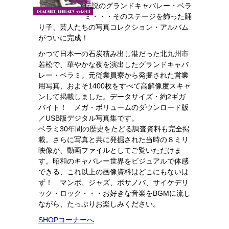
伝説のグランドキャバレー・ベラ
ミ・・・そのステージを飾った踊
り子、芸人たちの写真コレクション・アルバム
がついに完成！
かつて日本一の石炭積み出し港だった北九州市
若松で、華やかな夜を演出したグランドキャバ
レー・ベラミ。元従業員寮から発掘された営業
用写真、およそ1400枚をすべて高解像度スキャ
ンして掲載しました。データサイズ・約2ギガ
バイト！ メガ・ボリュームのダウンロード版
／USB版デジタル写真集です。
ベラミ30年間の歴史をたどる調査資料も完全掲
載。さらに写真と共に発掘された当時の８ミリ
映像が、動画ファイルとしてご覧いただけま
す。昭和のキャバレー世界をビジュアルで体感
できる、これ以上の画像資料はどこにもないは
ず！ マンボ、ジャズ、ボサノバ、サイケデリ
ック・ロック・・・お好きな音楽をBGMに流し
ながら、たっぷりお楽しみください。
SHOPコーナーへ