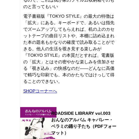
のと言ってもいい
電子書籍版『TOKYO STYLE』の最大の特徴は
「拡大」にある。キーボードで、あるいは指先
でズームアップしてもらえれば、机の上のカセ
ットテープの曲目リストや、本棚に詰め込まれ
た本の題名もかなりの確度で読み取ることがで
きる。他人の生活を覗き見する楽しみが
『TOKYO STYLE』の本質だとすれば、電書版
の「拡大」とはその密やかな楽しみを倍加させ
る「覗き込み」の快感なのだ――どんなに高価
で精巧な印刷でも、本のかたちではけっして得
ることのできない。
SHOPコーナーへ
ROADSIDE LIBRARY vol.003
おんなのアルバム キャバレー・
ベラミの踊り子たち（PDFフォー
マット）