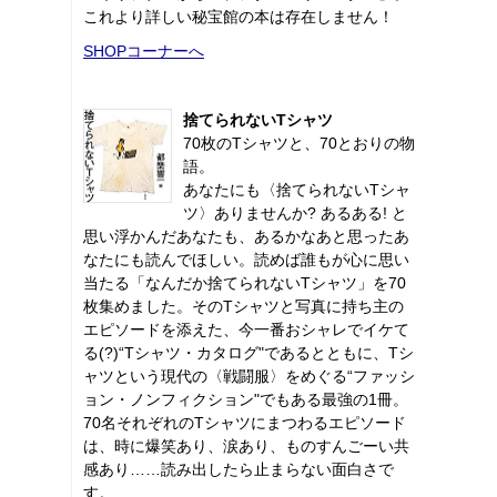
これより詳しい秘宝館の本は存在しません！
SHOPコーナーへ
捨てられないTシャツ
70枚のTシャツと、70とおりの物
語。
あなたにも〈捨てられないTシャ
ツ〉ありませんか? あるある! と
思い浮かんだあなたも、あるかなあと思ったあ
なたにも読んでほしい。読めば誰もが心に思い
当たる「なんだか捨てられないTシャツ」を70
枚集めました。そのTシャツと写真に持ち主の
エピソードを添えた、今一番おシャレでイケて
る(?)“Tシャツ・カタログ"であるとともに、Tシ
ャツという現代の〈戦闘服〉をめぐる“ファッシ
ョン・ノンフィクション"でもある最強の1冊。
70名それぞれのTシャツにまつわるエピソード
は、時に爆笑あり、涙あり、ものすんごーい共
感あり……読み出したら止まらない面白さで
す。