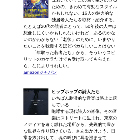
ための、きわめて有効なスタイル
かもしれない。16人の魅力的な
独居老人たちを取材・紹介する。
たとえば20代の読者にとって、50年後の人生は
想像しにくいかもしれないけれど、あるのかな
いのかわからない「老後」のために、いまやり
たいことを我慢するほどバカらしいことはない
――「年取った若者たち」から、そういうスピ
リットのカケラだけでも受け取ってもらえた
ら、なによりうれしい。
amazonジャパン
ヒップホップの詩人たち
いちばん刺激的な音楽は路上に落
ちている――。
咆哮する現代詩人の肖像。その音
楽はストリートに生まれ、東京の
メディアを遠く離れた場所から、先鋭的で豊か
な世界を作り続けている。さあ出かけよう、日
常を抜け出して、魂の叫びに耳を澄ませて