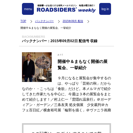
都築響一がお送りする有料メールマガジン 毎週水曜日発行！
menu
log in
TOP
バックナンバー
2015年09月 配信
開催中＆まもなく開催の展覧会、一挙紹介
BACKNUMBERS
バックナンバー：2015年09月02日 配信号 収録
art
開催中＆まもなく開催の展
覧会、一挙紹介
９月になると展覧会が集中するの
は、やっぱり「芸術の秋」だから
なのか・・こっちは「食欲」だけど。本メルマガで紹介
してきた作家たちを中心に、今週は３本の展覧会をまと
めて紹介します！／村上仁一『雲隠れ温泉行』＠ガーデ
ィアン・ガーデン／三条友美 処女個展 少女裁判＠カ
フェ百日紅／横倉裕司展「輪郭を描く」＠ヴァニラ画廊