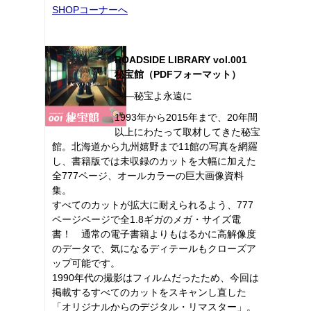
SHOPコーナーへ
ROADSIDE LIBRARY vol.001
秘宝館（PDFフォーマット）
――秘宝よ永遠に
1993年から2015年まで、20年間
以上にわたって取材してきた秘宝
館。北海道から九州嬉野まで11館の写真を網羅
し、書籍版では未収録のカットを大幅に加えた
全777ページ、オールカラーの巨大画像資料
集。
すべてのカットが拡大に耐えられるよう、777
ページページで全1.8ギガのメガ・サイズ電
書！ 通常の電子書籍よりもはるかに高解像度
のデータで、気になるディテールもクローズア
ップ可能です。
1990年代の撮影はフィルムだったため、今回は
掲載するすべてのカットをスキャンし直した
「オリジナルからのデジタル・リマスター」。