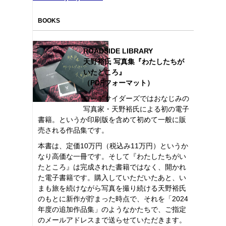
BOOKS
ROADSIDE LIBRARY
天野裕氏 写真集『わたしたちが
いたところ』
（PDFフォーマット）
ロードサイダーズではおなじみの
写真家・天野裕氏による初の電子
書籍。というか印刷版を含めて初めて一般に販
売される作品集です。
本書は、定価10万円（税込み11万円）というか
なり高価な一冊です。そして『わたしたちがい
たところ』は完成された書籍ではなく、開かれ
た電子書籍です。購入していただいたあと、い
まも旅を続けながら写真を撮り続ける天野裕氏
のもとに新作が貯まった時点で、それを「2024
年度の追加作品集」のようなかたちで、ご指定
のメールアドレスまで送らせていただきます。