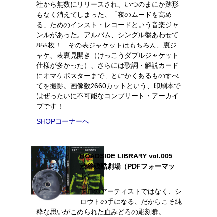
社から無数にリリースされ、いつのまにか跡形
もなく消えてしまった、「夜のムードを高め
る」ためのインスト・レコードという音楽ジャ
ンルがあった。アルバム、シングル盤あわせて
855枚！ その表ジャケットはもちろん、裏ジ
ャケ、表裏見開き（けっこうダブルジャケット
仕様が多かった）、さらには歌詞・解説カード
にオマケポスターまで、とにかくあるものすべ
てを撮影。画像数2660カットという、印刷本で
はぜったいに不可能なコンプリート・アーカイ
ブです！
SHOPコーナーへ
ROADSIDE LIBRARY vol.005
渋谷残酷劇場（PDFフォーマッ
ト）
プロのアーティストではなく、シ
ロウトの手になる、だからこそ純
粋な思いがこめられた血みどろの彫刻群。