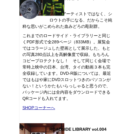
ト）
プロのアーティストではなく、シ
ロウトの手になる、だからこそ純
粋な思いがこめられた血みどろの彫刻群。
これまでのロードサイド・ライブラリーと同じ
くPDF形式で全289ページ（833MB）。展覧会
ではコラージュした壁画として展示した、もと
の写真280点以上を高解像度で収録。もちろん
コピープロテクトなし！ そして同じく会場で
常時上映中の日本、台湾、タイの動画３本も完
全収録しています。DVD-R版については、最近
ではもはや家にDVDスロットつきのパソコンが
ない！というかたもいらっしゃると思うので、
パッケージ内には全内容をダウンロードできる
QRコードも入れてます。
SHOPコーナーへ
ROADSIDE LIBRARY vol.004