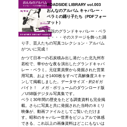
ROADSIDE LIBRARY vol.003
おんなのアルバム キャバレー・
ベラミの踊り子たち（PDFフォー
マット）
伝説のグランドキャバレー・ベラ
ミ・・・そのステージを飾った踊
り子、芸人たちの写真コレクション・アルバム
がついに完成！
かつて日本一の石炭積み出し港だった北九州市
若松で、華やかな夜を演出したグランドキャバ
レー・ベラミ。元従業員寮から発掘された営業
用写真、およそ1400枚をすべて高解像度スキャ
ンして掲載しました。データサイズ・約2ギガ
バイト！ メガ・ボリュームのダウンロード版
／USB版デジタル写真集です。
ベラミ30年間の歴史をたどる調査資料も完全掲
載。さらに写真と共に発掘された当時の８ミリ
映像が、動画ファイルとしてご覧いただけま
す。昭和のキャバレー世界をビジュアルで体感
できる、これ以上の画像資料はどこにもないは