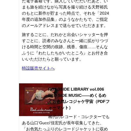
た電子書籍です。購入していただいたあと、い
まも旅を続けながら写真を撮り続ける天野裕氏
のもとに新作が貯まった時点で、それを「2024
年度の追加作品集」のようなかたちで、ご指定
のメールアドレスまで送らせていただきます。
旅するごとに、だれかと出会いシャッターを押
すごとに、読者のみなさんと一緒に拡がりつづ
ける時間と空間の痕跡、残香、傷痕……そんな
ふうに『わたしたちがいたところ』とお付き合
いいただけたらと願っています。
特設販売サイトへ
ROADSIDE LIBRARY vol.006
BED SIDE MUSIC――めくるめ
くお色気レコジャケ宇宙（PDFフ
ォーマット）
稀代のレコード・コレクターでも
ある山口‘Gucci’佳宏氏が長年収集してきた、
「お色気たっぷりのレコードジャケットに収め