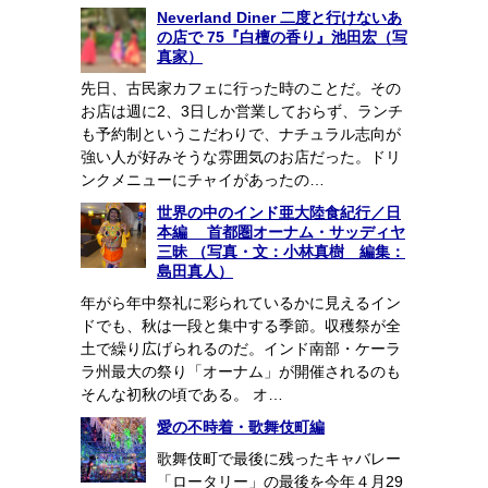
Neverland Diner 二度と行けないあ
の店で 75『白檀の香り』池田宏（写
真家）
先日、古民家カフェに行った時のことだ。その
お店は週に2、3日しか営業しておらず、ランチ
も予約制というこだわりで、ナチュラル志向が
強い人が好みそうな雰囲気のお店だった。ドリ
ンクメニューにチャイがあったの…
世界の中のインド亜大陸食紀行／日
本編 首都圏オーナム・サッディヤ
三昧 （写真・文：小林真樹 編集：
島田真人）
年がら年中祭礼に彩られているかに見えるイン
ドでも、秋は一段と集中する季節。収穫祭が全
土で繰り広げられるのだ。インド南部・ケーラ
ラ州最大の祭り「オーナム」が開催されるのも
そんな初秋の頃である。 オ…
愛の不時着・歌舞伎町編
歌舞伎町で最後に残ったキャバレー
「ロータリー」の最後を今年４月29