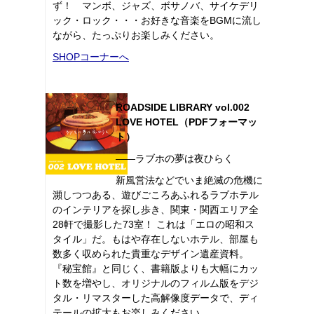
ず！ マンボ、ジャズ、ボサノバ、サイケデリ
ック・ロック・・・お好きな音楽をBGMに流し
ながら、たっぷりお楽しみください。
SHOPコーナーへ
ROADSIDE LIBRARY vol.002
LOVE HOTEL（PDFフォーマッ
ト）
――ラブホの夢は夜ひらく
新風営法などでいま絶滅の危機に
瀕しつつある、遊びごころあふれるラブホテル
のインテリアを探し歩き、関東・関西エリア全
28軒で撮影した73室！ これは「エロの昭和ス
タイル」だ。もはや存在しないホテル、部屋も
数多く収められた貴重なデザイン遺産資料。
『秘宝館』と同じく、書籍版よりも大幅にカッ
ト数を増やし、オリジナルのフィルム版をデジ
タル・リマスターした高解像度データで、ディ
テールの拡大もお楽しみください。