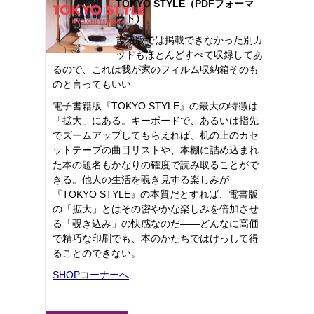
TOKYO STYLE（PDFフォーマ
ット）
書籍版では掲載できなかった別カ
ットもほとんどすべて収録してあ
るので、これは我が家のフィルム収納箱そのも
のと言ってもいい
電子書籍版『TOKYO STYLE』の最大の特徴は
「拡大」にある。キーボードで、あるいは指先
でズームアップしてもらえれば、机の上のカセ
ットテープの曲目リストや、本棚に詰め込まれ
た本の題名もかなりの確度で読み取ることがで
きる。他人の生活を覗き見する楽しみが
『TOKYO STYLE』の本質だとすれば、電書版
の「拡大」とはその密やかな楽しみを倍加させ
る「覗き込み」の快感なのだ――どんなに高価
で精巧な印刷でも、本のかたちではけっして得
ることのできない。
SHOPコーナーへ