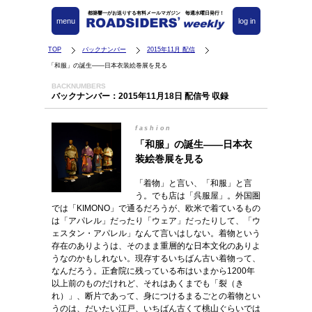
都築響一がお送りする有料メールマガジン 毎週水曜日発行！
menu
log in
TOP
バックナンバー
2015年11月 配信
「和服」の誕生――日本衣装絵巻展を見る
BACKNUMBERS
バックナンバー：2015年11月18日 配信号 収録
fashion
「和服」の誕生――日本衣
装絵巻展を見る
「着物」と言い、「和服」と言
う。でも店は「呉服屋」。外国圏
では「KIMONO」で通るだろうが、欧米で着ているもの
は「アパレル」だったり「ウェア」だったりして、「ウ
ェスタン・アパレル」なんて言いはしない。着物という
存在のありようは、そのまま重層的な日本文化のありよ
うなのかもしれない。現存するいちばん古い着物って、
なんだろう。正倉院に残っている布はいまから1200年
以上前のものだけれど、それはあくまでも「裂（き
れ）」、断片であって、身につけるまるごとの着物とい
うのは、だいたい江戸、いちばん古くて桃山ぐらいでは