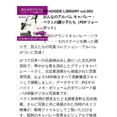
ROADSIDE LIBRARY vol.003
おんなのアルバム キャバレー・
ベラミの踊り子たち（PDFフォー
マット）
伝説のグランドキャバレー・ベラ
ミ・・・そのステージを飾った踊
り子、芸人たちの写真コレクション・アルバム
がついに完成！
かつて日本一の石炭積み出し港だった北九州市
若松で、華やかな夜を演出したグランドキャバ
レー・ベラミ。元従業員寮から発掘された営業
用写真、およそ1400枚をすべて高解像度スキャ
ンして掲載しました。データサイズ・約2ギガ
バイト！ メガ・ボリュームのダウンロード版
／USB版デジタル写真集です。
ベラミ30年間の歴史をたどる調査資料も完全掲
載。さらに写真と共に発掘された当時の８ミリ
映像が、動画ファイルとしてご覧いただけま
す。昭和のキャバレー世界をビジュアルで体感