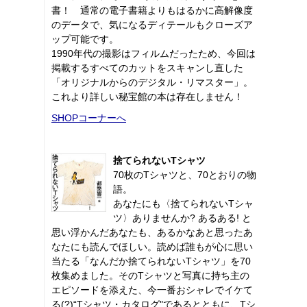
書！ 通常の電子書籍よりもはるかに高解像度
のデータで、気になるディテールもクローズア
ップ可能です。
1990年代の撮影はフィルムだったため、今回は
掲載するすべてのカットをスキャンし直した
「オリジナルからのデジタル・リマスター」。
これより詳しい秘宝館の本は存在しません！
SHOPコーナーへ
捨てられないTシャツ
70枚のTシャツと、70とおりの物
語。
あなたにも〈捨てられないTシャ
ツ〉ありませんか? あるある! と
思い浮かんだあなたも、あるかなあと思ったあ
なたにも読んでほしい。読めば誰もが心に思い
当たる「なんだか捨てられないTシャツ」を70
枚集めました。そのTシャツと写真に持ち主の
エピソードを添えた、今一番おシャレでイケて
る(?)“Tシャツ・カタログ"であるとともに、Tシ