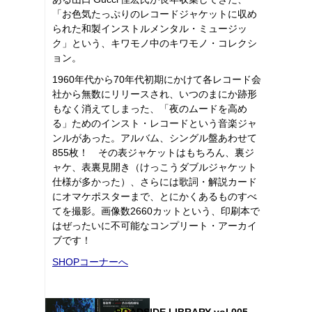
「お色気たっぷりのレコードジャケットに収め
られた和製インストルメンタル・ミュージッ
ク」という、キワモノ中のキワモノ・コレクシ
ョン。
1960年代から70年代初期にかけて各レコード会
社から無数にリリースされ、いつのまにか跡形
もなく消えてしまった、「夜のムードを高め
る」ためのインスト・レコードという音楽ジャ
ンルがあった。アルバム、シングル盤あわせて
855枚！ その表ジャケットはもちろん、裏ジ
ャケ、表裏見開き（けっこうダブルジャケット
仕様が多かった）、さらには歌詞・解説カード
にオマケポスターまで、とにかくあるものすべ
てを撮影。画像数2660カットという、印刷本で
はぜったいに不可能なコンプリート・アーカイ
ブです！
SHOPコーナーへ
ROADSIDE LIBRARY vol.005