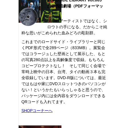
渋谷残酷劇場（PDFフォーマッ
ト）
プロのアーティストではなく、シ
ロウトの手になる、だからこそ純
粋な思いがこめられた血みどろの彫刻群。
これまでのロードサイド・ライブラリーと同じ
くPDF形式で全289ページ（833MB）。展覧会
ではコラージュした壁画として展示した、もと
の写真280点以上を高解像度で収録。もちろん
コピープロテクトなし！ そして同じく会場で
常時上映中の日本、台湾、タイの動画３本も完
全収録しています。DVD-R版については、最近
ではもはや家にDVDスロットつきのパソコンが
ない！というかたもいらっしゃると思うので、
パッケージ内には全内容をダウンロードできる
QRコードも入れてます。
SHOPコーナーへ