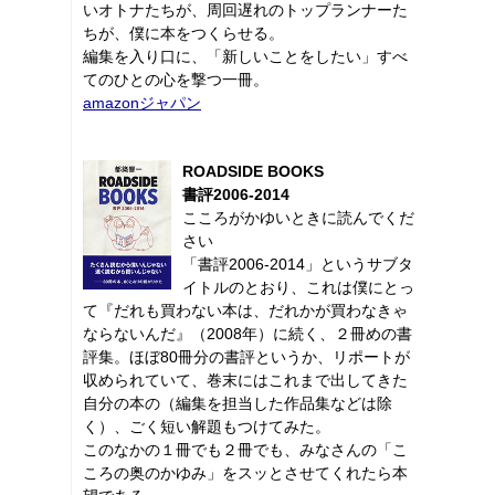
いオトナたちが、周回遅れのトップランナーた
ちが、僕に本をつくらせる。
編集を入り口に、「新しいことをしたい」すべ
てのひとの心を撃つ一冊。
amazonジャパン
ROADSIDE BOOKS
書評2006-2014
こころがかゆいときに読んでくだ
さい
「書評2006-2014」というサブタ
イトルのとおり、これは僕にとっ
て『だれも買わない本は、だれかが買わなきゃ
ならないんだ』（2008年）に続く、２冊めの書
評集。ほぼ80冊分の書評というか、リポートが
収められていて、巻末にはこれまで出してきた
自分の本の（編集を担当した作品集などは除
く）、ごく短い解題もつけてみた。
このなかの１冊でも２冊でも、みなさんの「こ
ころの奥のかゆみ」をスッとさせてくれたら本