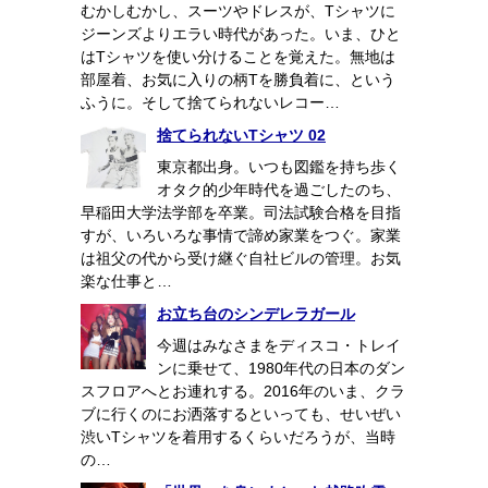
むかしむかし、スーツやドレスが、Tシャツに
ジーンズよりエラい時代があった。いま、ひと
はTシャツを使い分けることを覚えた。無地は
部屋着、お気に入りの柄Tを勝負着に、という
ふうに。そして捨てられないレコー…
捨てられないTシャツ 02
東京都出身。いつも図鑑を持ち歩く
オタク的少年時代を過ごしたのち、
早稲田大学法学部を卒業。司法試験合格を目指
すが、いろいろな事情で諦め家業をつぐ。家業
は祖父の代から受け継ぐ自社ビルの管理。お気
楽な仕事と…
お立ち台のシンデレラガール
今週はみなさまをディスコ・トレイ
ンに乗せて、1980年代の日本のダン
スフロアへとお連れする。2016年のいま、クラ
ブに行くのにお洒落するといっても、せいぜい
渋いTシャツを着用するくらいだろうが、当時
の…