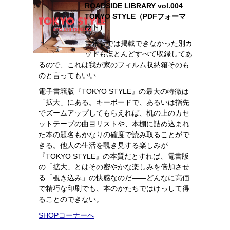
ROADSIDE LIBRARY vol.004
TOKYO STYLE（PDFフォーマ
ット）
書籍版では掲載できなかった別カ
ットもほとんどすべて収録してあ
るので、これは我が家のフィルム収納箱そのも
のと言ってもいい
電子書籍版『TOKYO STYLE』の最大の特徴は
「拡大」にある。キーボードで、あるいは指先
でズームアップしてもらえれば、机の上のカセ
ットテープの曲目リストや、本棚に詰め込まれ
た本の題名もかなりの確度で読み取ることがで
きる。他人の生活を覗き見する楽しみが
『TOKYO STYLE』の本質だとすれば、電書版
の「拡大」とはその密やかな楽しみを倍加させ
る「覗き込み」の快感なのだ――どんなに高価
で精巧な印刷でも、本のかたちではけっして得
ることのできない。
SHOPコーナーへ