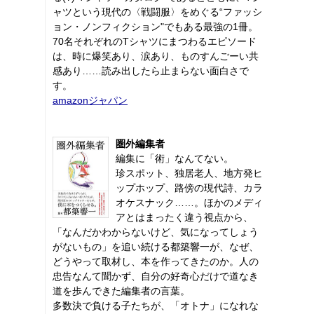
ャツという現代の〈戦闘服〉をめぐる“ファッシ
ョン・ノンフィクション"でもある最強の1冊。
70名それぞれのTシャツにまつわるエピソード
は、時に爆笑あり、涙あり、ものすんごーい共
感あり……読み出したら止まらない面白さで
す。
amazonジャパン
圏外編集者
編集に「術」なんてない。
珍スポット、独居老人、地方発ヒ
ップホップ、路傍の現代詩、カラ
オケスナック……。ほかのメディ
アとはまったく違う視点から、
「なんだかわからないけど、気になってしょう
がないもの」を追い続ける都築響一が、なぜ、
どうやって取材し、本を作ってきたのか。人の
忠告なんて聞かず、自分の好奇心だけで道なき
道を歩んできた編集者の言葉。
多数決で負ける子たちが、「オトナ」になれな