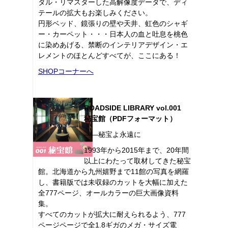
タル・リマスターした高解像度データで、ディ
テールの拡大もお楽しみください。
円形ベッド、鏡張りの壁や天井、虹色のシャギ
ー・カーペット・・・日本人の血と吐息を桃色
に染めあげる、禁断のインテリアデザイン・エ
レメントのほとんどすべてが、ここにある！
SHOPコーナーへ
ROADSIDE LIBRARY vol.001
秘宝館（PDFフォーマット）
――秘宝よ永遠に
1993年から2015年まで、20年間
以上にわたって取材してきた秘宝
館。北海道から九州嬉野まで11館の写真を網羅
し、書籍版では未収録のカットを大幅に加えた
全777ページ、オールカラーの巨大画像資料
集。
すべてのカットが拡大に耐えられるよう、777
ページページで全1.8ギガのメガ・サイズ電