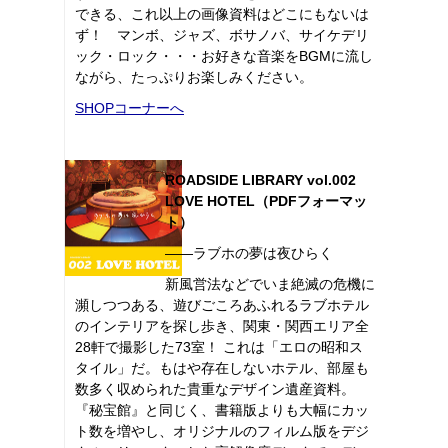
できる、これ以上の画像資料はどこにもないは
ず！ マンボ、ジャズ、ボサノバ、サイケデリ
ック・ロック・・・お好きな音楽をBGMに流し
ながら、たっぷりお楽しみください。
SHOPコーナーへ
ROADSIDE LIBRARY vol.002
LOVE HOTEL（PDFフォーマッ
ト）
――ラブホの夢は夜ひらく
新風営法などでいま絶滅の危機に
瀕しつつある、遊びごころあふれるラブホテル
のインテリアを探し歩き、関東・関西エリア全
28軒で撮影した73室！ これは「エロの昭和ス
タイル」だ。もはや存在しないホテル、部屋も
数多く収められた貴重なデザイン遺産資料。
『秘宝館』と同じく、書籍版よりも大幅にカッ
ト数を増やし、オリジナルのフィルム版をデジ