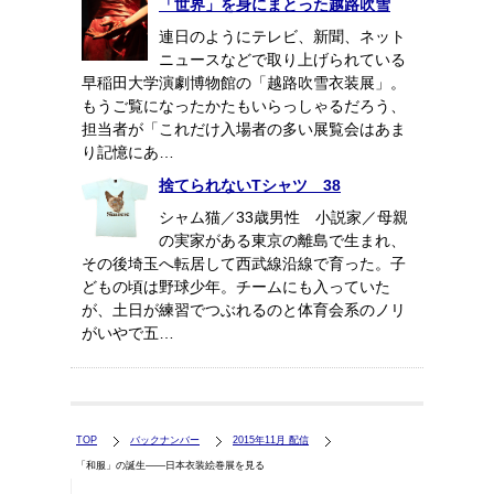
「世界」を身にまとった越路吹雪
連日のようにテレビ、新聞、ネット
ニュースなどで取り上げられている
早稲田大学演劇博物館の「越路吹雪衣装展」。
もうご覧になったかたもいらっしゃるだろう、
担当者が「これだけ入場者の多い展覧会はあま
り記憶にあ…
捨てられないTシャツ 38
シャム猫／33歳男性 小説家／母親
の実家がある東京の離島で生まれ、
その後埼玉へ転居して西武線沿線で育った。子
どもの頃は野球少年。チームにも入っていた
が、土日が練習でつぶれるのと体育会系のノリ
がいやで五…
TOP
バックナンバー
2015年11月 配信
「和服」の誕生――日本衣装絵巻展を見る