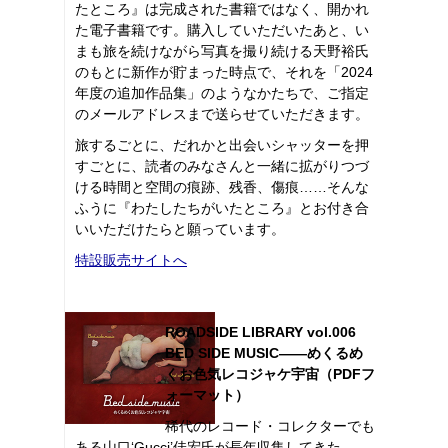
たところ』は完成された書籍ではなく、開かれ
た電子書籍です。購入していただいたあと、い
まも旅を続けながら写真を撮り続ける天野裕氏
のもとに新作が貯まった時点で、それを「2024
年度の追加作品集」のようなかたちで、ご指定
のメールアドレスまで送らせていただきます。
旅するごとに、だれかと出会いシャッターを押
すごとに、読者のみなさんと一緒に拡がりつづ
ける時間と空間の痕跡、残香、傷痕……そんな
ふうに『わたしたちがいたところ』とお付き合
いいただけたらと願っています。
特設販売サイトへ
ROADSIDE LIBRARY vol.006
BED SIDE MUSIC――めくるめ
くお色気レコジャケ宇宙（PDFフ
ォーマット）
稀代のレコード・コレクターでも
ある山口‘Gucci’佳宏氏が長年収集してきた、