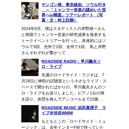
ヤンゴン発、東京経由、ソウル行き
～「ミャンマー音楽の謎めいた世
界へin韓国」ツアーレポート （写
真・文：村上巨樹）
2024年8月、僕はスタディストの岸野雄一さん
と韓国でミャンマー音楽の研究成果を発表する
トークイベントツアーを行った。具体的にはソ
ウルで3回、光州で1回、全州で1回。 私と岸野
さんそれぞれが繋がって…
ROADSIDE RADIO：早川義夫ソ
ロ・ライブ
先週のロードサイド・ラジオは、7
月28日に神田の試聴室という小さなライブ・ス
ペースで開かれたばかりの、早川義夫さんのソ
ロ・ライブをお送りしました。ピアノ1台の弾
き語り、休憩を挟んでアンコールまで22曲…
ROADSIDE MUSIC 浜田真理子 ラ
イブ＠渋谷WWW
もともとこの「ロードサイド・ミュ
ージック」は、去年インターFMで持っていた