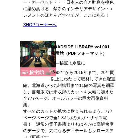
ー・カーペット・・・日本人の血と吐息を桃色
に染めあげる、禁断のインテリアデザイン・エ
レメントのほとんどすべてが、ここにある！
SHOPコーナーへ
ROADSIDE LIBRARY vol.001
秘宝館（PDFフォーマット）
――秘宝よ永遠に
1993年から2015年まで、20年間
以上にわたって取材してきた秘宝
館。北海道から九州嬉野まで11館の写真を網羅
し、書籍版では未収録のカットを大幅に加えた
全777ページ、オールカラーの巨大画像資料
集。
すべてのカットが拡大に耐えられるよう、777
ページページで全1.8ギガのメガ・サイズ電
書！ 通常の電子書籍よりもはるかに高解像度
のデータで、気になるディテールもクローズア
ップ可能です。