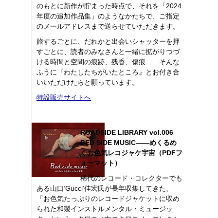
のもとに新作が貯まった時点で、それを「2024
年度の追加作品集」のようなかたちで、ご指定
のメールアドレスまで送らせていただきます。
旅するごとに、だれかと出会いシャッターを押
すごとに、読者のみなさんと一緒に拡がりつづ
ける時間と空間の痕跡、残香、傷痕……そんな
ふうに『わたしたちがいたところ』とお付き合
いいただけたらと願っています。
特設販売サイトへ
ROADSIDE LIBRARY vol.006
BED SIDE MUSIC――めくるめ
くお色気レコジャケ宇宙（PDFフ
ォーマット）
稀代のレコード・コレクターでも
ある山口‘Gucci’佳宏氏が長年収集してきた、
「お色気たっぷりのレコードジャケットに収め
られた和製インストルメンタル・ミュージッ