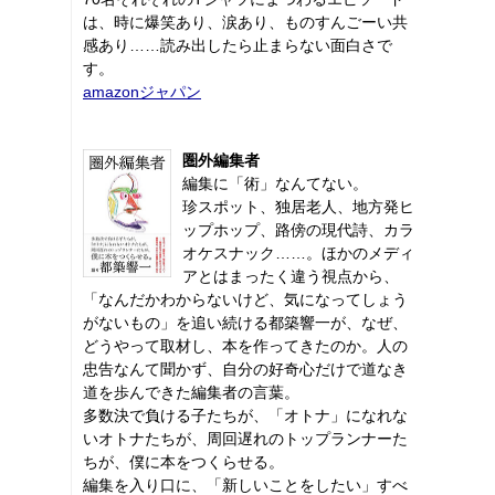
は、時に爆笑あり、涙あり、ものすんごーい共
感あり……読み出したら止まらない面白さで
す。
amazonジャパン
圏外編集者
編集に「術」なんてない。
珍スポット、独居老人、地方発ヒ
ップホップ、路傍の現代詩、カラ
オケスナック……。ほかのメディ
アとはまったく違う視点から、
「なんだかわからないけど、気になってしょう
がないもの」を追い続ける都築響一が、なぜ、
どうやって取材し、本を作ってきたのか。人の
忠告なんて聞かず、自分の好奇心だけで道なき
道を歩んできた編集者の言葉。
多数決で負ける子たちが、「オトナ」になれな
いオトナたちが、周回遅れのトップランナーた
ちが、僕に本をつくらせる。
編集を入り口に、「新しいことをしたい」すべ