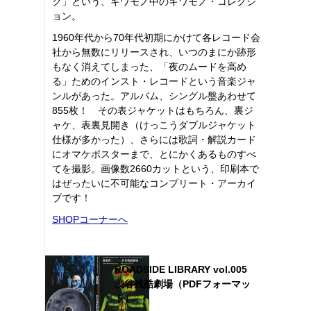
ク」という、キワモノ中のキワモノ・コレクシ
ョン。
1960年代から70年代初期にかけて各レコード会
社から無数にリリースされ、いつのまにか跡形
もなく消えてしまった、「夜のムードを高め
る」ためのインスト・レコードという音楽ジャ
ンルがあった。アルバム、シングル盤あわせて
855枚！ その表ジャケットはもちろん、裏ジ
ャケ、表裏見開き（けっこうダブルジャケット
仕様が多かった）、さらには歌詞・解説カード
にオマケポスターまで、とにかくあるものすべ
てを撮影。画像数2660カットという、印刷本で
はぜったいに不可能なコンプリート・アーカイ
ブです！
SHOPコーナーへ
ROADSIDE LIBRARY vol.005
渋谷残酷劇場（PDFフォーマッ
ト）