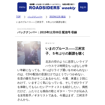
都築響一がお送りする有料メールマガジン 毎週水曜日発行！
menu
log in
TOP
バックナンバー
2015年12月 配信
いまのブルース――三村京子、５年ぶりの新譜を聴く
BACKNUMBERS
バックナンバー：2015年12月09日 配信号 収録
music
いまのブルース――三村京
子、５年ぶりの新譜を聴く
北京の空のように息苦しいライブ
ハウスで２時間立ちっぱなしが辛
い年齢になっても、やっぱりライブ通いをやめられない
のは、CDや配信の音源だけではとうていつかめない、
生音の吸引力がそこにあるからだ。今週、来週と２回に
わけて、いますごく気になっている、そしてぜひライブ
を体験してもらいたいアーティストを紹介したい。偶然
だけど、ふたりとも独自の歌とギター・ワークが沁み入
る女性歌手／ギタリストである。今週はまず、三村京子
さんから。