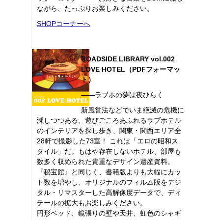
ながら、たっぷりお楽しみください。
SHOPコーナーへ
ROADSIDE LIBRARY vol.002
LOVE HOTEL（PDFフォーマッ
ト）
――ラブホの夢は夜ひらく
新風営法などでいま絶滅の危機に
瀕しつつある、遊びごころあふれるラブホテル
のインテリアを探し歩き、関東・関西エリア全
28軒で撮影した73室！ これは「エロの昭和ス
タイル」だ。もはや存在しないホテル、部屋も
数多く収められた貴重なデザイン遺産資料。
『秘宝館』と同じく、書籍版よりも大幅にカッ
ト数を増やし、オリジナルのフィルム版をデジ
タル・リマスターした高解像度データで、ディ
テールの拡大もお楽しみください。
円形ベッド、鏡張りの壁や天井、虹色のシャギ