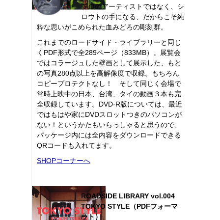
プロのアーティストではなく、シ
ロウトの手になる、だからこそ純
粋な思いがこめられた血みどろの彫刻群。
これまでのロードサイド・ライブラリーと同じ
くPDF形式で全289ページ（833MB）。展覧会
ではコラージュした壁画として展示した、もと
の写真280点以上を高解像度で収録。もちろん
コピープロテクトなし！ そして同じく会場で
常時上映中の日本、台湾、タイの動画３本も完
全収録しています。DVD-R版については、最近
ではもはや家にDVDスロットつきのパソコンが
ない！というかたもいらっしゃると思うので、
パッケージ内には全内容をダウンロードできる
QRコードも入れてます。
SHOPコーナーへ
ROADSIDE LIBRARY vol.004
TOKYO STYLE（PDFフォーマ
ット）