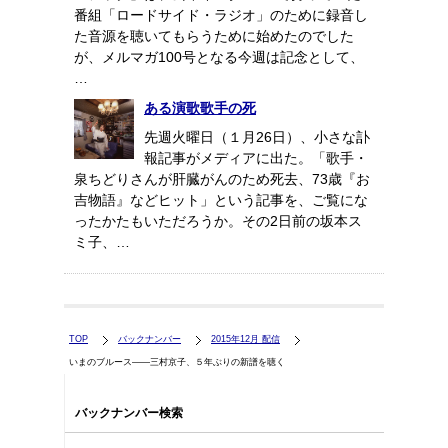
番組「ロードサイド・ラジオ」のために録音し
た音源を聴いてもらうために始めたのでした
が、メルマガ100号となる今週は記念として、
…
ある演歌歌手の死
先週火曜日（１月26日）、小さな訃
報記事がメディアに出た。「歌手・
泉ちどりさんが肝臓がんのため死去、73歳『お
吉物語』などヒット」という記事を、ご覧にな
ったかたもいただろうか。その2日前の坂本ス
ミ子、…
TOP
バックナンバー
2015年12月 配信
いまのブルース――三村京子、５年ぶりの新譜を聴く
バックナンバー検索