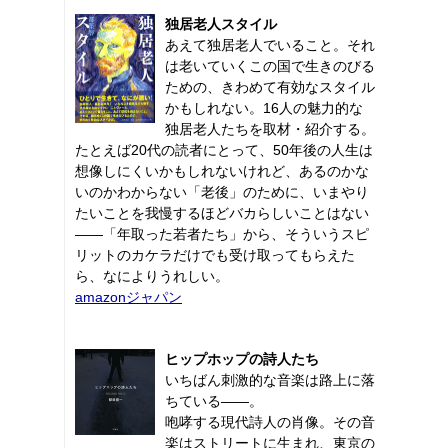
独居老人スタイル
あえて独居老人でいること。それ
は老いていくこの国で生きのびる
ための、きわめて有効なスタイル
かもしれない。16人の魅力的な
独居老人たちを取材・紹介する。
たとえば20代の読者にとって、50年後の人生は
想像しにくいかもしれないけれど、あるのかな
いのかわからない「老後」のために、いまやり
たいことを我慢するほどバカらしいことはない
――「年取った若者たち」から、そういうスピ
リットのカケラだけでも受け取ってもらえた
ら、なによりうれしい。
amazonジャパン
ヒップホップの詩人たち
いちばん刺激的な音楽は路上に落
ちている――。
咆哮する現代詩人の肖像。その音
楽はストリートに生まれ、東京の