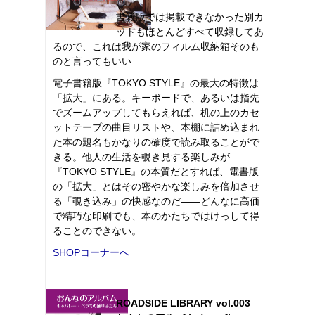
書籍版では掲載できなかった別カ
ットもほとんどすべて収録してあ
るので、これは我が家のフィルム収納箱そのも
のと言ってもいい
電子書籍版『TOKYO STYLE』の最大の特徴は
「拡大」にある。キーボードで、あるいは指先
でズームアップしてもらえれば、机の上のカセ
ットテープの曲目リストや、本棚に詰め込まれ
た本の題名もかなりの確度で読み取ることがで
きる。他人の生活を覗き見する楽しみが
『TOKYO STYLE』の本質だとすれば、電書版
の「拡大」とはその密やかな楽しみを倍加させ
る「覗き込み」の快感なのだ――どんなに高価
で精巧な印刷でも、本のかたちではけっして得
ることのできない。
SHOPコーナーへ
ROADSIDE LIBRARY vol.003