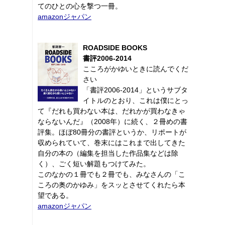
てのひとの心を撃つ一冊。
amazonジャパン
ROADSIDE BOOKS
書評2006-2014
こころがかゆいときに読んでくだ
さい
「書評2006-2014」というサブタ
イトルのとおり、これは僕にとっ
て『だれも買わない本は、だれかが買わなきゃ
ならないんだ』（2008年）に続く、２冊めの書
評集。ほぼ80冊分の書評というか、リポートが
収められていて、巻末にはこれまで出してきた
自分の本の（編集を担当した作品集などは除
く）、ごく短い解題もつけてみた。
このなかの１冊でも２冊でも、みなさんの「こ
ころの奥のかゆみ」をスッとさせてくれたら本
望である。
amazonジャパン