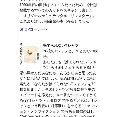
1990年代の撮影はフィルムだったため、今回は
掲載するすべてのカットをスキャンし直した
「オリジナルからのデジタル・リマスター」。
これより詳しい秘宝館の本は存在しません！
SHOPコーナーへ
捨てられないTシャツ
70枚のTシャツと、70とおりの物
語。
あなたにも〈捨てられないTシャ
ツ〉ありませんか? あるある! と
思い浮かんだあなたも、あるかなあと思ったあ
なたにも読んでほしい。読めば誰もが心に思い
当たる「なんだか捨てられないTシャツ」を70
枚集めました。そのTシャツと写真に持ち主の
エピソードを添えた、今一番おシャレでイケて
る(?)“Tシャツ・カタログ"であるとともに、Tシ
ャツという現代の〈戦闘服〉をめぐる“ファッシ
ョン・ノンフィクション"でもある最強の1冊。
70名それぞれのTシャツにまつわるエピソード