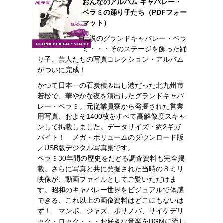
おんなのアルバム キャバレー・
ベラミの踊り子たち（PDFフォー
マット）
伝説のグランドキャバレー・ベラ
ミ・・・そのステージを飾った踊
り子、芸人たちの写真コレクション・アルバム
がついに完成！
かつて日本一の石炭積み出し港だった北九州市
若松で、華やかな夜を演出したグランドキャバ
レー・ベラミ。元従業員寮から発掘された営業
用写真、およそ1400枚をすべて高解像度スキャ
ンして掲載しました。データサイズ・約2ギガ
バイト！ メガ・ボリュームのダウンロード版
／USB版デジタル写真集です。
ベラミ30年間の歴史をたどる調査資料も完全掲
載。さらに写真と共に発掘された当時の８ミリ
映像が、動画ファイルとしてご覧いただけま
す。昭和のキャバレー世界をビジュアルで体感
できる、これ以上の画像資料はどこにもないは
ず！ マンボ、ジャズ、ボサノバ、サイケデリ
ック・ロック・・・お好きな音楽をBGMに流し