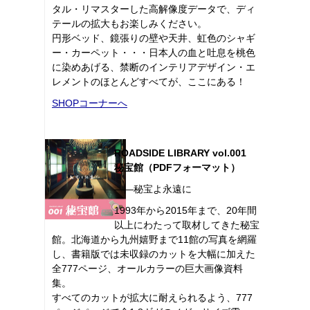
タル・リマスターした高解像度データで、ディ
テールの拡大もお楽しみください。
円形ベッド、鏡張りの壁や天井、虹色のシャギ
ー・カーペット・・・日本人の血と吐息を桃色
に染めあげる、禁断のインテリアデザイン・エ
レメントのほとんどすべてが、ここにある！
SHOPコーナーへ
ROADSIDE LIBRARY vol.001
秘宝館（PDFフォーマット）
――秘宝よ永遠に
1993年から2015年まで、20年間
以上にわたって取材してきた秘宝
館。北海道から九州嬉野まで11館の写真を網羅
し、書籍版では未収録のカットを大幅に加えた
全777ページ、オールカラーの巨大画像資料
集。
すべてのカットが拡大に耐えられるよう、777