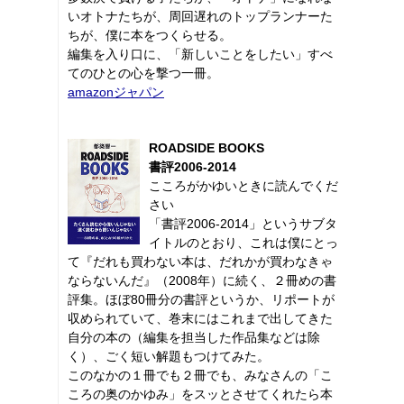
いオトナたちが、周回遅れのトップランナーた
ちが、僕に本をつくらせる。
編集を入り口に、「新しいことをしたい」すべ
てのひとの心を撃つ一冊。
amazonジャパン
ROADSIDE BOOKS
書評2006-2014
こころがかゆいときに読んでくだ
さい
「書評2006-2014」というサブタ
イトルのとおり、これは僕にとっ
て『だれも買わない本は、だれかが買わなきゃ
ならないんだ』（2008年）に続く、２冊めの書
評集。ほぼ80冊分の書評というか、リポートが
収められていて、巻末にはこれまで出してきた
自分の本の（編集を担当した作品集などは除
く）、ごく短い解題もつけてみた。
このなかの１冊でも２冊でも、みなさんの「こ
ころの奥のかゆみ」をスッとさせてくれたら本