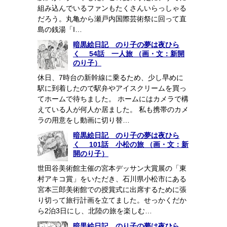
組み込んでいるファンもたくさんいらっしゃる
だろう。丸亀から瀬戸内国際芸術祭に回って直
島の銭湯「I…
暗黒絵日記 のり子の夢は夜ひら
く 54話 一人旅 （画・文：新開
のり子）
休日、7時台の新幹線に乗るため、少し早めに
駅に到着したので駅弁やアイスクリームを買っ
てホームで待ちました。 ホームにはカメラで構
えている人が何人か居ました。 私も携帯のカメ
ラの用意をし動画に切り替…
暗黒絵日記 のり子の夢は夜ひら
く 101話 小松の旅 （画・文：新
開のり子）
世田谷美術館主催の宮本デッサン大賞展の「東
村アキコ賞」をいただき、石川県小松市にある
宮本三郎美術館での授賞式に出席するために張
り切って旅行計画を立てました。せっかくだか
ら2泊3日にし、北陸の旅を楽しむ…
暗黒絵日記 のり子の夢は夜ひら