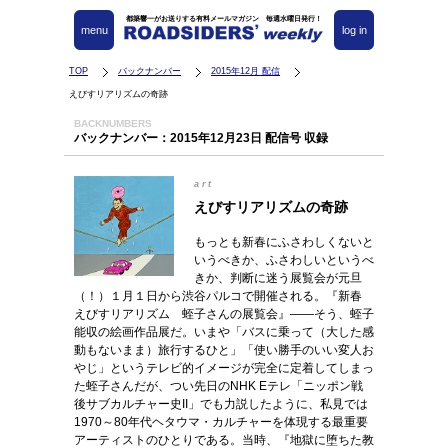
都築響一がお送りする有料メールマガジン 毎週水曜日発行！
menu
log in
TOP
バックナンバー
2015年12月 配信
えびすリアリズムの奇跡
BACKNUMBERS
バックナンバー：2015年12月23日 配信号 収録
art
えびすリアリズムの奇跡
もっとも新春にふさわしくないと
いうべきか、ふさわしいというべ
きか、判断に迷う展覧会が元旦
（！）１月１日から渋谷パルコで開催される。『新春
えびすリアリズム 蛭子さんの展覧会』――そう、蛭子
能収の絵画作品展だ。いまや「バスに乗って（大した感
動もないまま）旅行するひと」「使い勝手のいい変人お
やじ」というテレビ的イメージが完全に定着してしまっ
た蛭子さんだが、つい先日のNHK Eテレ「ニッポン戦
後サブカルチャー史II」でも力説したように、私見では
1970～80年代ヘタウマ・カルチャーを体現する最重要
アーティストのひとりである。当時、『地獄に堕ちた教