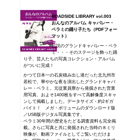
ROADSIDE LIBRARY vol.003
おんなのアルバム キャバレー・
ベラミの踊り子たち（PDFフォー
マット）
伝説のグランドキャバレー・ベラ
ミ・・・そのステージを飾った踊
り子、芸人たちの写真コレクション・アルバム
がついに完成！
かつて日本一の石炭積み出し港だった北九州市
若松で、華やかな夜を演出したグランドキャバ
レー・ベラミ。元従業員寮から発掘された営業
用写真、およそ1400枚をすべて高解像度スキャ
ンして掲載しました。データサイズ・約2ギガ
バイト！ メガ・ボリュームのダウンロード版
／USB版デジタル写真集です。
ベラミ30年間の歴史をたどる調査資料も完全掲
載。さらに写真と共に発掘された当時の８ミリ
映像が、動画ファイルとしてご覧いただけま