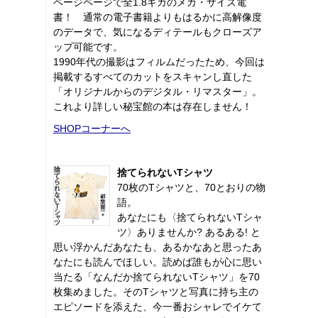
ページページで全1.8ギガのメガ・サイズ電
書！ 通常の電子書籍よりもはるかに高解像度
のデータで、気になるディテールもクローズア
ップ可能です。
1990年代の撮影はフィルムだったため、今回は
掲載するすべてのカットをスキャンし直した
「オリジナルからのデジタル・リマスター」。
これより詳しい秘宝館の本は存在しません！
SHOPコーナーへ
捨てられないTシャツ
70枚のTシャツと、70とおりの物
語。
あなたにも〈捨てられないTシャ
ツ〉ありませんか? あるある! と
思い浮かんだあなたも、あるかなあと思ったあ
なたにも読んでほしい。読めば誰もが心に思い
当たる「なんだか捨てられないTシャツ」を70
枚集めました。そのTシャツと写真に持ち主の
エピソードを添えた、今一番おシャレでイケて