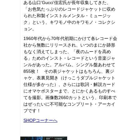
ある山口‘Gucci’佳宏氏が長年収集してきた、
「お色気たっぷりのレコードジャケットに収め
られた和製インストルメンタル・ミュージッ
ク」という、キワモノ中のキワモノ・コレクシ
ョン。
1960年代から70年代初期にかけて各レコード会
社から無数にリリースされ、いつのまにか跡形
もなく消えてしまった、「夜のムードを高め
る」ためのインスト・レコードという音楽ジャ
ンルがあった。アルバム、シングル盤あわせて
855枚！ その表ジャケットはもちろん、裏ジ
ャケ、表裏見開き（けっこうダブルジャケット
仕様が多かった）、さらには歌詞・解説カード
にオマケポスターまで、とにかくあるものすべ
てを撮影。画像数2660カットという、印刷本で
はぜったいに不可能なコンプリート・アーカイ
ブです！
SHOPコーナーへ