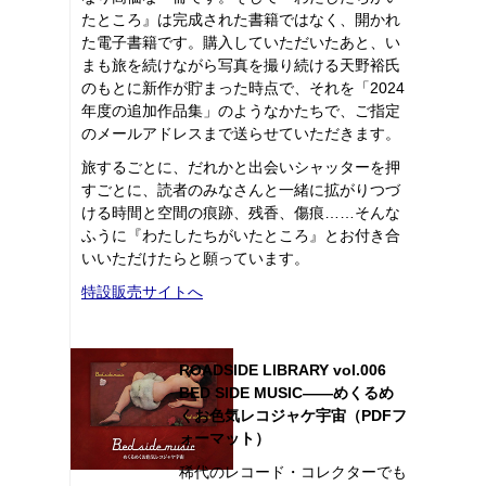
たところ』は完成された書籍ではなく、開かれ
た電子書籍です。購入していただいたあと、い
まも旅を続けながら写真を撮り続ける天野裕氏
のもとに新作が貯まった時点で、それを「2024
年度の追加作品集」のようなかたちで、ご指定
のメールアドレスまで送らせていただきます。
旅するごとに、だれかと出会いシャッターを押
すごとに、読者のみなさんと一緒に拡がりつづ
ける時間と空間の痕跡、残香、傷痕……そんな
ふうに『わたしたちがいたところ』とお付き合
いいただけたらと願っています。
特設販売サイトへ
ROADSIDE LIBRARY vol.006
BED SIDE MUSIC――めくるめ
くお色気レコジャケ宇宙（PDFフ
ォーマット）
稀代のレコード・コレクターでも