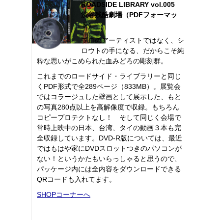
ROADSIDE LIBRARY vol.005
渋谷残酷劇場（PDFフォーマッ
ト）
プロのアーティストではなく、シ
ロウトの手になる、だからこそ純
粋な思いがこめられた血みどろの彫刻群。
これまでのロードサイド・ライブラリーと同じ
くPDF形式で全289ページ（833MB）。展覧会
ではコラージュした壁画として展示した、もと
の写真280点以上を高解像度で収録。もちろん
コピープロテクトなし！ そして同じく会場で
常時上映中の日本、台湾、タイの動画３本も完
全収録しています。DVD-R版については、最近
ではもはや家にDVDスロットつきのパソコンが
ない！というかたもいらっしゃると思うので、
パッケージ内には全内容をダウンロードできる
QRコードも入れてます。
SHOPコーナーへ