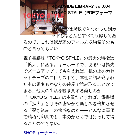
ROADSIDE LIBRARY vol.004
TOKYO STYLE（PDFフォーマ
ット）
書籍版では掲載できなかった別カ
ットもほとんどすべて収録してあ
るので、これは我が家のフィルム収納箱そのも
のと言ってもいい
電子書籍版『TOKYO STYLE』の最大の特徴は
「拡大」にある。キーボードで、あるいは指先
でズームアップしてもらえれば、机の上のカセ
ットテープの曲目リストや、本棚に詰め込まれ
た本の題名もかなりの確度で読み取ることがで
きる。他人の生活を覗き見する楽しみが
『TOKYO STYLE』の本質だとすれば、電書版
の「拡大」とはその密やかな楽しみを倍加させ
る「覗き込み」の快感なのだ――どんなに高価
で精巧な印刷でも、本のかたちではけっして得
ることのできない。
SHOPコーナーへ