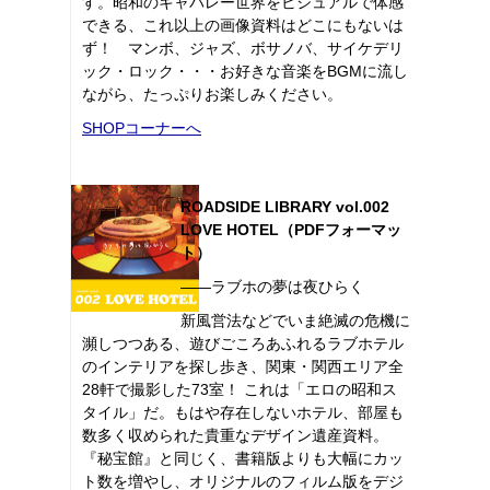
す。昭和のキャバレー世界をビジュアルで体感
できる、これ以上の画像資料はどこにもないは
ず！ マンボ、ジャズ、ボサノバ、サイケデリ
ック・ロック・・・お好きな音楽をBGMに流し
ながら、たっぷりお楽しみください。
SHOPコーナーへ
ROADSIDE LIBRARY vol.002
LOVE HOTEL（PDFフォーマッ
ト）
――ラブホの夢は夜ひらく
新風営法などでいま絶滅の危機に
瀕しつつある、遊びごころあふれるラブホテル
のインテリアを探し歩き、関東・関西エリア全
28軒で撮影した73室！ これは「エロの昭和ス
タイル」だ。もはや存在しないホテル、部屋も
数多く収められた貴重なデザイン遺産資料。
『秘宝館』と同じく、書籍版よりも大幅にカッ
ト数を増やし、オリジナルのフィルム版をデジ