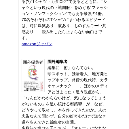
る(?)“Tシャツ・カタログ"であるとともに、Tシ
ャツという現代の〈戦闘服〉をめぐる“ファッシ
ョン・ノンフィクション"でもある最強の1冊。
70名それぞれのTシャツにまつわるエピソード
は、時に爆笑あり、涙あり、ものすんごーい共
感あり……読み出したら止まらない面白さで
す。
amazonジャパン
圏外編集者
編集に「術」なんてない。
珍スポット、独居老人、地方発ヒ
ップホップ、路傍の現代詩、カラ
オケスナック……。ほかのメディ
アとはまったく違う視点から、
「なんだかわからないけど、気になってしょう
がないもの」を追い続ける都築響一が、なぜ、
どうやって取材し、本を作ってきたのか。人の
忠告なんて聞かず、自分の好奇心だけで道なき
道を歩んできた編集者の言葉。
多数決で負ける子たちが、「オトナ」になれな