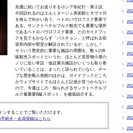
20
先週に続いてお送りするロシア冬紀行・第２話、
20
今回訪れるのはエルミタージュ美術館とネヴァ川
を挟んで向かい合う、ペトロパヴロフスク要塞で
20
ある。サンクトペテルブルク観光でも重要な場所
であるペトロパヴロフスク要塞。どのガイドブッ
20
クを見てもかならず「バスチョン」と呼ばれる収
20
容所内部や聖堂が解説されているが、しかし！
そういう歴史的に重要な施設の周囲を、数々のB
20
級観光スポットというか、ほとんど見世物小屋の
ノリに近い常設・仮設展示施設がいくつも取り巻
20
いていることは、まったく語られていない。チー
20
プな歴史蝋人形館のほかは、ガイドブックどころ
かウェブサイトでもほとんど記述が見つからない
20
ので、今週はこの「知られざるサンクトペテルブ
ルク最重要B級スポット」を徹底紹介する。
20
20
インすることでご覧いただけます。
20
の手続き・会員登録はこちら
20