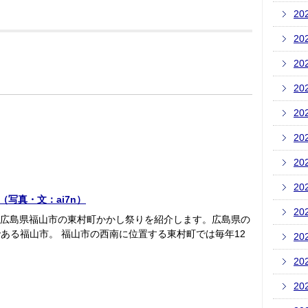
20
20
20
20
20
20
20
20
写真・文：ai7n）
20
回は広島県福山市の東村町かかし祭りを紹介します。広島県の
ある福山市。 福山市の西南に位置する東村町では毎年12
20
20
20