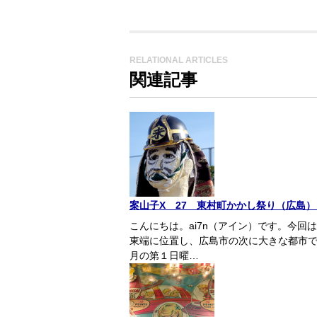
RELATIONAL ARTICLES
関連記事
案山子X 27 東村町かかし祭り（広島）（
こんにちは。ai7n（アイン）です。今
東端に位置し、広島市の次に大きな都市で
月の第１日曜…