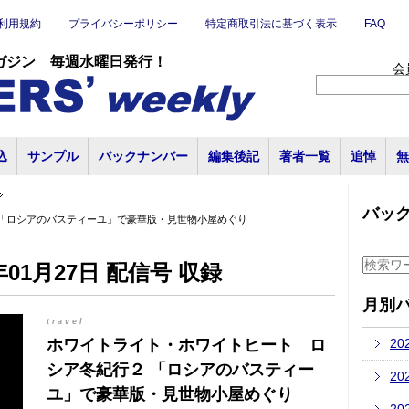
利用規約
プライバシーポリシー
特定商取引法に基づく表示
FAQ
ガジン 毎週水曜日発行！
会
込
サンプル
バックナンバー
編集後記
著者一覧
追悼
無
バッ
 「ロシアのバスティーユ」で豪華版・見世物小屋めぐり
01月27日 配信号 収録
月別
travel
ホワイトライト・ホワイトヒート ロ
20
シア冬紀行２ 「ロシアのバスティー
20
ユ」で豪華版・見世物小屋めぐり