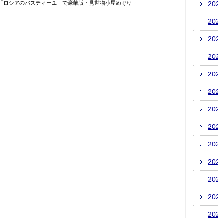
 「ロシアのバスティーユ」で豪華版・見世物小屋めぐり
20
20
20
20
20
20
20
20
20
20
20
20
20