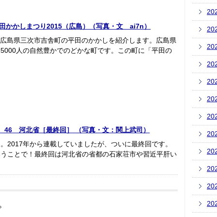
20
かかしまつり2015（広島）（写真・文 ai7n）
20
回は広島県三次市吉舎町の平田のかかしを紹介します。広島県
20
5000人の自然豊かでのどかな町です。この町に「平田の
20
20
20
20
紀行 46 河北省［最終回］ （写真・文：関上武司）
20
。2017年から連載していましたが、ついに最終回です。
20
いうことで！最終回は河北省の省都の石家荘市や習近平肝い
20
20
20