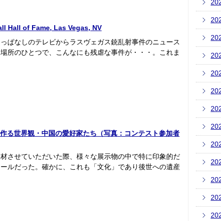
20
20
 Hall of Fame, Las Vegas, NV
20
けっぱなしのテレビからラスヴェガス銃乱射事件のニュース
な場所のひとつで、こんなにも残虐な事件が・・・。これま
20
20
20
20
20
ブドールと作る世界観・中国の愛好家たち（写真：コンテスト参加者
20
取材させていただいた際、様々な展示物の中で特に印象的だ
20
ドールだった。確かに、これも「文化」であり後世への遺産
20
20
20