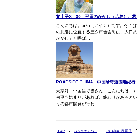
案山子X 30：平田のかかし（広島）、君田
こんにちは。ai7n（アイン）です。今
の北部に位置する三次市吉舎町は、人口約
かかし」と呼ば…
ROADSIDE CHINA 中国珍奇遊園地
大家好（中国語で皆さん、こんにちは！）
何事も始まりがあれば、終わりがあると
りの都市開発が行わ…
TOP
バックナンバー
2016年01月 配信