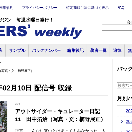
利用規約
プライバシーポリシー
特定商取引法に基づく表示
FAQ
ガジン 毎週水曜日発行！
会
込
サンプル
バックナンバー
編集後記
著者一覧
追悼
無
バッ
（写真・文：櫛野展正）
02月10日 配信号 収録
月別
art
アウトサイダー・キュレーター日記
20
11 田中拓治（写真・文：櫛野展正）
20
正直、こんなに寒いとは思ってもみなかった。人