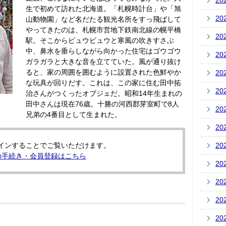
20
生で初めて訪れた北海道。「札幌時計台」や「旭
20
山動物園」など名だたる観光名所をすっ飛ばして
やってきたのは、札幌市営地下鉄南北線の幌平橋
20
駅。そこからビュウビュウと寒風の吹きすさぶ
中、鼻水を垂らしながら向かった住宅はゴウゴウ
20
ガラガラと大きな音を立てていた。風が通り抜け
ると、家の周囲を囲むように設置された色鮮やか
20
な玩具が回りだす。これは、この家に住む田中拓
20
治さんがつくったオブジェだ。昭和14年生まれの
田中さんは現在76歳。十勝の河西郡芽室町で8人
20
兄弟の4番目として生まれた。
20
インすることでご覧いただけます。
20
の手続き・会員登録はこちら
20
20
20
20