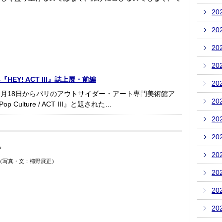
20
20
20
20
Y! ACT III』誌上展・前編
20
月18日からパリのアウトサイダー・アート専門美術館ア
20
p Culture / ACT III』と題された…
20
20
20
（写真・文：櫛野展正）
20
20
20