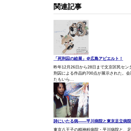
関連記事
「死刑囚の絵展」＠広島アビエルト！
昨年12月26日から28日まで文京区民セン
刑囚による作品約700点が展示された。
たもいら…
詩にいたる病――平川病院と東京足立病院
東京八王子の精神科病院・平川病院と、