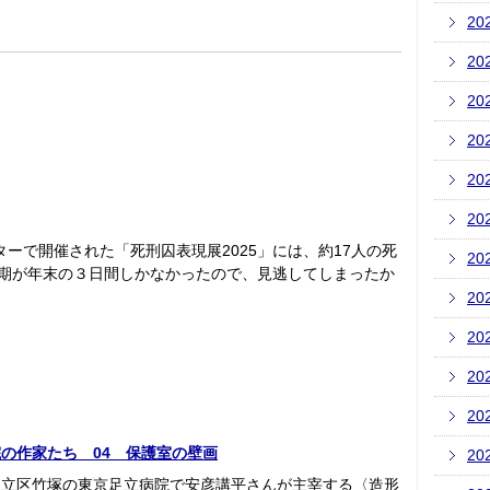
20
20
20
20
20
20
ターで開催された「死刑囚表現展2025」には、約17人の死
20
会期が年末の３日間しかなかったので、見逃してしまったか
20
20
20
20
の作家たち 04 保護室の壁画
20
足立区竹塚の東京足立病院で安彦講平さんが主宰する〈造形