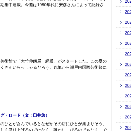
20
期集中連載。今週は1980年代に安彦さんによって記録さ
20
20
20
20
20
代美術館で「大竹伸朗展 網膜」がスタートした。この夏の
20
たくさんいらっしゃるだろう。丸亀から瀬戸内国際芸術祭に
20
20
20
20
ング・ロード（文：臼井悠）
20
このひとが呑んでいるとなぜかその店にひとが集まりそう、
20
々しく盛り上げるのではなく、誰かにこびるのでもなく、で