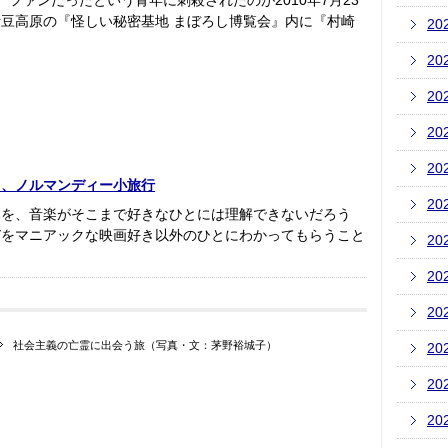
ファンだったという青年に刺殺されたのが2010年7月23
豆高原の『怪しい秘密基地 まぼろし博覧会』内に『村崎
20
20
20
20
20
ト、ノルマンディー小旅行
20
みを、音楽がそこまで好きなひとには理解できないだろう
びをマニアックな映画好き以外のひとにわかってもらうこと
20
20
20
社会主義の亡霊に出会う旅（写真・文：茅野裕城子）
20
20
20