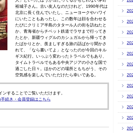
人」といったほうが当たってるかもしれない茅野
20
裕城子さん。古い友人なのだけれど、1990年代は
20
北京に長く住んでいたし、ニューヨークやハワイ
にいたこともあったし、この数年は顔を合わせる
20
たびにクリミア半島のタタール人の街を訪ねたと
か、青海省からチベット鉄道でラサまで行ってき
20
たとか、新疆ウィグルのカシュガルから帰ってき
20
たばかりとか、羨ましすぎる旅の話ばかり聞かさ
れて、「なら書いてよ」となったのが今回のキル
20
ギス紀行。いっぷう変わったトラベルでもあり、
タイムトラベルでもある中央アジアの小さな国で
20
過ごした日々。ほかのどの場所ともちがう、その
空気感を楽しんでいただけたら幸いである。
20
20
インすることでご覧いただけます。
20
の手続き・会員登録はこちら
20
20
20