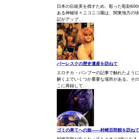
日本の伝統美を残すため、彫った彫刻60
ある神秘珍々ニコニコ園は、関東地方の
記がアップ…
バーレスクの歴史遺産を訪ねて
エロチカ・バンブーの記事で触れたよう
解く上でいくつか重要な場所がある。そのう
こに再録して…
ゴミの果てへの旅――村崎百郎館を訪ね