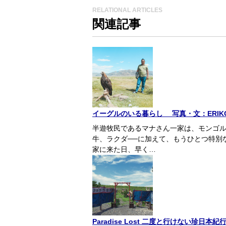
RELATIONAL ARTICLES
関連記事
イーグルのいる暮らし 写真・文：ERI
半遊牧民であるマナさん一家は、モンゴル
牛、ラクダ──に加えて、もうひとつ特別
家に来た日、早く…
Paradise Lost 二度と行けない珍日本