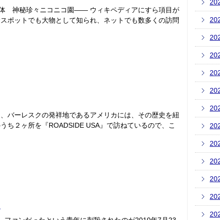
20
0体 神秘珍々ニコニコ園―― ウィキペディアにすら項目が
20
珍スポットでも大物として知られ、ネットでも数多くの訪問
20
20
20
20
20
に、バーレスクの発祥地であるアメリカには、その歴史を紐
ち２ヶ所を『ROADSIDE USA』で訪ねているので、こ
20
20
20
20
20
て
20