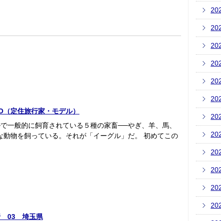
20
20
20
20
20
20
KO（定住旅行家・モデル）
20
で一般的に飼育されている５種の家畜──やぎ、羊、馬、
20
な動物を飼っている。それが「イーグル」だ。 初めてこの
20
20
20
20
紀行 03 埼玉県