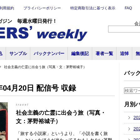
利用規約
プライバシーポリシー
特定商取引法に基づく表示
FAQ
ガジン 毎週水曜日発行！
会
込
サンプル
バックナンバー
編集後記
著者一覧
追悼
無
社会主義の亡霊に出会う旅（写真・文：茅野裕城子）
バッ
04月20日 配信号 収録
月別
travel
社会主義の亡霊に出会う旅（写真・
20
文：茅野裕城子）
20
「旅する小説家」というより、「小説を書く旅