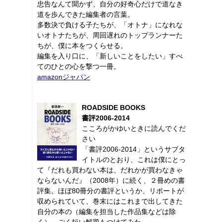
忠告なんて聞かず、自分の好奇心だけで道なき
道を歩んできた編集者の言葉。
多数決で負ける子たちが、「オトナ」になれな
いオトナたちが、周回遅れのトップランナーた
ちが、僕に本をつくらせる。
編集を入り口に、「新しいことをしたい」すべ
てのひとの心を撃つ一冊。
amazonジャパン
ROADSIDE BOOKS
書評2006-2014
こころがかゆいときに読んでくだ
さい
「書評2006-2014」というサブタ
イトルのとおり、これは僕にとっ
て『だれも買わない本は、だれかが買わなきゃ
ならないんだ』（2008年）に続く、２冊めの書
評集。ほぼ80冊分の書評というか、リポートが
収められていて、巻末にはこれまで出してきた
自分の本の（編集を担当した作品集などは除
く）、ごく短い解題もつけてみた。