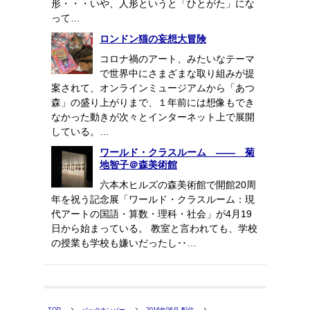
形・・・いや、人形というと「ひとがた」にな
って…
ロンドン猫の妄想大冒険
コロナ禍のアート、みたいなテーマ
で世界中にさまざまな取り組みが提
案されて、オンラインミュージアムから「あつ
森」の盛り上がりまで、１年前には想像もでき
なかった動きが次々とインターネット上で展開
している。…
ワールド・クラスルーム ―― 菊
地智子＠森美術館
六本木ヒルズの森美術館で開館20周
年を祝う記念展「ワールド・クラスルーム：現
代アートの国語・算数・理科・社会」が4月19
日から始まっている。 教室と言われても、学校
の授業も学校も嫌いだったし･･…