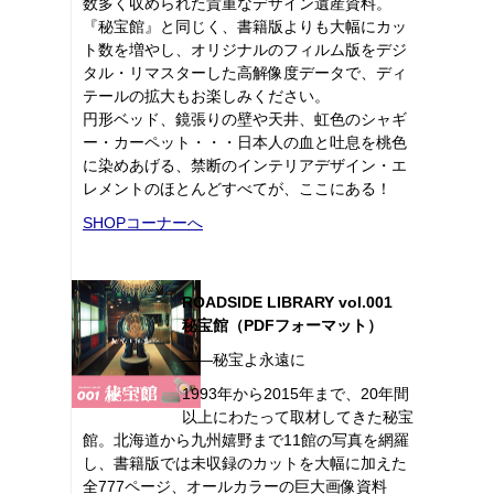
数多く収められた貴重なデザイン遺産資料。
『秘宝館』と同じく、書籍版よりも大幅にカッ
ト数を増やし、オリジナルのフィルム版をデジ
タル・リマスターした高解像度データで、ディ
テールの拡大もお楽しみください。
円形ベッド、鏡張りの壁や天井、虹色のシャギ
ー・カーペット・・・日本人の血と吐息を桃色
に染めあげる、禁断のインテリアデザイン・エ
レメントのほとんどすべてが、ここにある！
SHOPコーナーへ
ROADSIDE LIBRARY vol.001
秘宝館（PDFフォーマット）
――秘宝よ永遠に
1993年から2015年まで、20年間
以上にわたって取材してきた秘宝
館。北海道から九州嬉野まで11館の写真を網羅
し、書籍版では未収録のカットを大幅に加えた
全777ページ、オールカラーの巨大画像資料