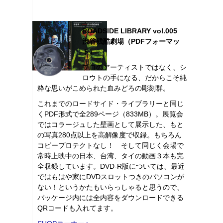
ROADSIDE LIBRARY vol.005
渋谷残酷劇場（PDFフォーマッ
ト）
プロのアーティストではなく、シ
ロウトの手になる、だからこそ純
粋な思いがこめられた血みどろの彫刻群。
これまでのロードサイド・ライブラリーと同じ
くPDF形式で全289ページ（833MB）。展覧会
ではコラージュした壁画として展示した、もと
の写真280点以上を高解像度で収録。もちろん
コピープロテクトなし！ そして同じく会場で
常時上映中の日本、台湾、タイの動画３本も完
全収録しています。DVD-R版については、最近
ではもはや家にDVDスロットつきのパソコンが
ない！というかたもいらっしゃると思うので、
パッケージ内には全内容をダウンロードできる
QRコードも入れてます。