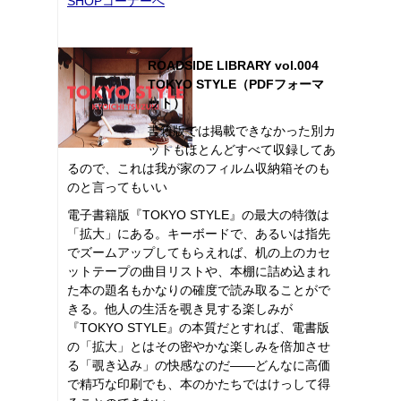
SHOPコーナーへ
ROADSIDE LIBRARY vol.004
TOKYO STYLE（PDFフォーマ
ット）
書籍版では掲載できなかった別カ
ットもほとんどすべて収録してあ
るので、これは我が家のフィルム収納箱そのも
のと言ってもいい
電子書籍版『TOKYO STYLE』の最大の特徴は
「拡大」にある。キーボードで、あるいは指先
でズームアップしてもらえれば、机の上のカセ
ットテープの曲目リストや、本棚に詰め込まれ
た本の題名もかなりの確度で読み取ることがで
きる。他人の生活を覗き見する楽しみが
『TOKYO STYLE』の本質だとすれば、電書版
の「拡大」とはその密やかな楽しみを倍加させ
る「覗き込み」の快感なのだ――どんなに高価
で精巧な印刷でも、本のかたちではけっして得