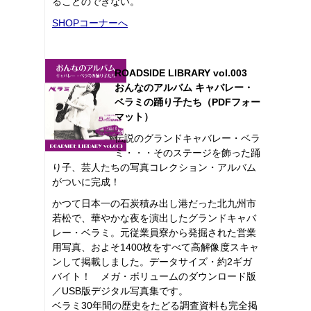
ることのできない。
SHOPコーナーへ
ROADSIDE LIBRARY vol.003
おんなのアルバム キャバレー・
ベラミの踊り子たち（PDFフォー
マット）
伝説のグランドキャバレー・ベラ
ミ・・・そのステージを飾った踊
り子、芸人たちの写真コレクション・アルバム
がついに完成！
かつて日本一の石炭積み出し港だった北九州市
若松で、華やかな夜を演出したグランドキャバ
レー・ベラミ。元従業員寮から発掘された営業
用写真、およそ1400枚をすべて高解像度スキャ
ンして掲載しました。データサイズ・約2ギガ
バイト！ メガ・ボリュームのダウンロード版
／USB版デジタル写真集です。
ベラミ30年間の歴史をたどる調査資料も完全掲