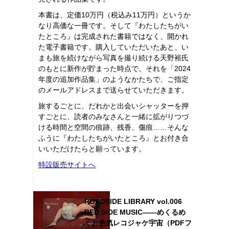
本書は、定価10万円（税込み11万円）というか
なり高価な一冊です。そして『わたしたちがい
たところ』は完成された書籍ではなく、開かれ
た電子書籍です。購入していただいたあと、い
まも旅を続けながら写真を撮り続ける天野裕氏
のもとに新作が貯まった時点で、それを「2024
年度の追加作品集」のようなかたちで、ご指定
のメールアドレスまで送らせていただきます。
旅するごとに、だれかと出会いシャッターを押
すごとに、読者のみなさんと一緒に拡がりつづ
ける時間と空間の痕跡、残香、傷痕……そんな
ふうに『わたしたちがいたところ』とお付き合
いいただけたらと願っています。
特設販売サイトへ
ROADSIDE LIBRARY vol.006
BED SIDE MUSIC――めくるめ
くお色気レコジャケ宇宙（PDFフ