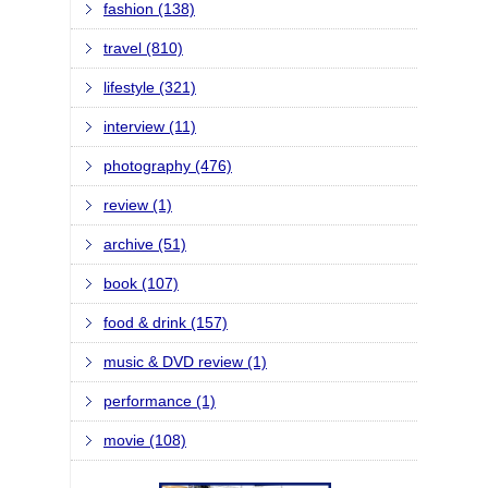
fashion (138)
travel (810)
lifestyle (321)
interview (11)
photography (476)
review (1)
archive (51)
book (107)
food & drink (157)
music & DVD review (1)
performance (1)
movie (108)