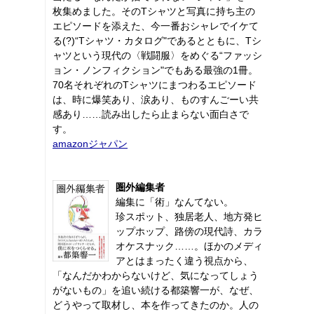
枚集めました。そのTシャツと写真に持ち主の
エピソードを添えた、今一番おシャレでイケて
る(?)“Tシャツ・カタログ"であるとともに、Tシ
ャツという現代の〈戦闘服〉をめぐる“ファッシ
ョン・ノンフィクション"でもある最強の1冊。
70名それぞれのTシャツにまつわるエピソード
は、時に爆笑あり、涙あり、ものすんごーい共
感あり……読み出したら止まらない面白さで
す。
amazonジャパン
圏外編集者
編集に「術」なんてない。
珍スポット、独居老人、地方発ヒ
ップホップ、路傍の現代詩、カラ
オケスナック……。ほかのメディ
アとはまったく違う視点から、
「なんだかわからないけど、気になってしょう
がないもの」を追い続ける都築響一が、なぜ、
どうやって取材し、本を作ってきたのか。人の