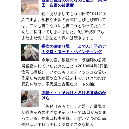
波磨茜也香のおんなのこ散歩 第14
回 自粛の後遺症
色々ありましてもう明日で10月に突
入ですよ。学校や実習の合間にちびちび書いて
は、アレも書こうコレも書こうとやってたらこ
んなに長引いてしまいました。9月末現在でも
まだまだ例の新型との戦いは続きますし、「…
裸女の溜まり場――よでん圭子のア
ナクロ・ヌード・ペインティング
今年の春、銀座ヴァニラ画廊の公募
展審査をしていたときのこと（2013年4月2日配
信号に掲載）。いかにもフェティッシュな若い
作家たちの絵画や立体が並ぶ中で、ひとつだけ
異彩を放つ、不思議に古風なヌードの油…
弥勒・・・それはとろける菩薩のか
けら
「弥勒（みろく）」と題した展覧会
が阿佐ヶ谷の小さなギャラリーで15日から始ま
っている。作家は杉本英輝、わずか７つの出品
作品はいずれも美しくグロテスクな蝋人