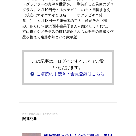
トグラファーの奥深き世界を、一挙紹介した異例のプロ
グラム。２月10日号のホタテビキニの主・田岡まきえ
（現在はマキエマキと改名・・・ホタテビキニ持
参！）、４月13日号の露光零の二大巨頭がそろい踏
み。さらに87歳の西本喜美子さんを紹介してくれた、
福山市クシノテラスの櫛野展正さんも新発見の自撮り作
品を携えて遠路参加という豪華版...
この記事は、ログインすることでご覧
いただけます。
ご購読の手続き・会員登録はこちら
RELATIONAL ARTICLES
関連記事