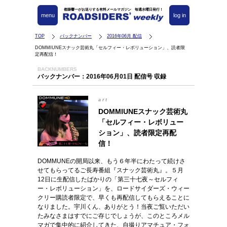
都築響一がお送りする有料メールマガジン 毎週水曜日発行！
menu
log in
TOP
バックナンバー
2016年06月 配信
DOMMIUNEスナック芸術丸「セルフィー・レボリューション」、読者限
定再配信！
BACKNUMBERS
バックナンバー：2016年06月01日 配信号 収録
art
DOMMIUNEスナック芸術丸
「セルフィー・レボリュー
ション」、読者限定再配
信！
DOMMUNEの開局以来、もう６年半にわたって続けさ
せてもらってるご長寿番組『スナック芸術丸』。５月
12日に生配信したばかりの「第三十七夜～セルフィ
ー・レボリューション」を、ロードサイダーズ・ウィー
クリー購読者限定で、早くも再配信してもらえることに
なりました。宇川くん、ありがとう！当夜ご覧いただい
たみなさまはすでにご存じでしょうが、このところメル
マガで集中的に紹介してきた、自撮りアマチュア・フォ