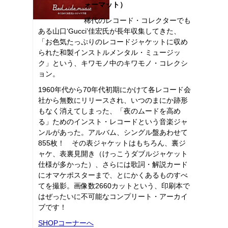
ォーマット）
稀代のレコード・コレクターでも
ある山口‘Gucci’佳宏氏が長年収集してきた、
「お色気たっぷりのレコードジャケットに収め
られた和製インストルメンタル・ミュージッ
ク」という、キワモノ中のキワモノ・コレクシ
ョン。
1960年代から70年代初期にかけて各レコード会
社から無数にリリースされ、いつのまにか跡形
もなく消えてしまった、「夜のムードを高め
る」ためのインスト・レコードという音楽ジャ
ンルがあった。アルバム、シングル盤あわせて
855枚！ その表ジャケットはもちろん、裏ジ
ャケ、表裏見開き（けっこうダブルジャケット
仕様が多かった）、さらには歌詞・解説カード
にオマケポスターまで、とにかくあるものすべ
てを撮影。画像数2660カットという、印刷本で
はぜったいに不可能なコンプリート・アーカイ
ブです！
SHOPコーナーへ