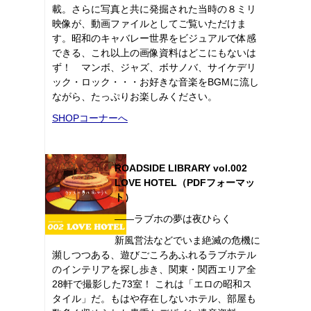
載。さらに写真と共に発掘された当時の８ミリ
映像が、動画ファイルとしてご覧いただけま
す。昭和のキャバレー世界をビジュアルで体感
できる、これ以上の画像資料はどこにもないは
ず！ マンボ、ジャズ、ボサノバ、サイケデリ
ック・ロック・・・お好きな音楽をBGMに流し
ながら、たっぷりお楽しみください。
SHOPコーナーへ
ROADSIDE LIBRARY vol.002
LOVE HOTEL（PDFフォーマッ
ト）
――ラブホの夢は夜ひらく
新風営法などでいま絶滅の危機に
瀕しつつある、遊びごころあふれるラブホテル
のインテリアを探し歩き、関東・関西エリア全
28軒で撮影した73室！ これは「エロの昭和ス
タイル」だ。もはや存在しないホテル、部屋も