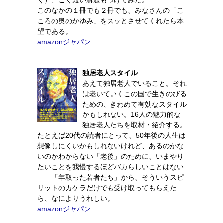
このなかの１冊でも２冊でも、みなさんの「こ
ころの奥のかゆみ」をスッとさせてくれたら本
望である。
amazonジャパン
独居老人スタイル
あえて独居老人でいること。それ
は老いていくこの国で生きのびる
ための、きわめて有効なスタイル
かもしれない。16人の魅力的な
独居老人たちを取材・紹介する。
たとえば20代の読者にとって、50年後の人生は
想像しにくいかもしれないけれど、あるのかな
いのかわからない「老後」のために、いまやり
たいことを我慢するほどバカらしいことはない
――「年取った若者たち」から、そういうスピ
リットのカケラだけでも受け取ってもらえた
ら、なによりうれしい。
amazonジャパン