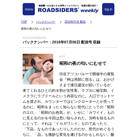
都築響一がお送りする有料メールマガジン 毎週水曜日発行！
menu
log in
TOP
バックナンバー
2016年07月 配信
昭和の夜の匂いにむせて
BACKNUMBERS
バックナンバー：2016年07月06日 配信号 収録
art
昭和の夜の匂いにむせて
渋谷アツコバルーで開催中の展覧
会『神は局部に宿る』は、おかげ
さまで連日盛況が続いているが、
来てくれるひとの約８割が女性客。ラブホに秘宝館、イ
メクラにラブドールという内容なのに。入口でコンドー
ムを渡され、カウンターではピンクローターとか売って
るのに。昭和をまったく知らない世代にとっての「昭和
のエロ」「昭和のお色気」が、いかに「カワイイ」もの
に見えるのかを今回は思い知らされた。当時を知るもの
にとって、それは「イカガワシイ」ものであったり、
「下品」なものであったりしたのだが、世代がめぐるう
ちに、「品」も微妙な変化を遂げるのかもしれない。酸