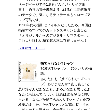
ページページで全1.8ギガのメガ・サイズ電
書！ 通常の電子書籍よりもはるかに高解像度
のデータで、気になるディテールもクローズア
ップ可能です。
1990年代の撮影はフィルムだったため、今回は
掲載するすべてのカットをスキャンし直した
「オリジナルからのデジタル・リマスター」。
これより詳しい秘宝館の本は存在しません！
SHOPコーナーへ
捨てられないTシャツ
70枚のTシャツと、70とおりの物
語。
あなたにも〈捨てられないTシャ
ツ〉ありませんか? あるある! と
思い浮かんだあなたも、あるかなあと思ったあ
なたにも読んでほしい。読めば誰もが心に思い
当たる「なんだか捨てられないTシャツ」を70
枚集めました。そのTシャツと写真に持ち主の
エピソードを添えた、今一番おシャレでイケて