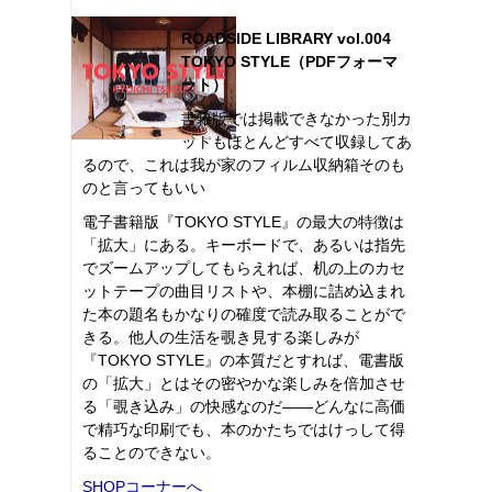
ROADSIDE LIBRARY vol.004
TOKYO STYLE（PDFフォーマ
ット）
書籍版では掲載できなかった別カ
ットもほとんどすべて収録してあ
るので、これは我が家のフィルム収納箱そのも
のと言ってもいい
電子書籍版『TOKYO STYLE』の最大の特徴は
「拡大」にある。キーボードで、あるいは指先
でズームアップしてもらえれば、机の上のカセ
ットテープの曲目リストや、本棚に詰め込まれ
た本の題名もかなりの確度で読み取ることがで
きる。他人の生活を覗き見する楽しみが
『TOKYO STYLE』の本質だとすれば、電書版
の「拡大」とはその密やかな楽しみを倍加させ
る「覗き込み」の快感なのだ――どんなに高価
で精巧な印刷でも、本のかたちではけっして得
ることのできない。
SHOPコーナーへ