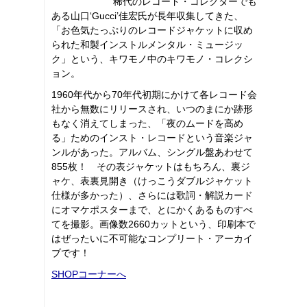
稀代のレコード・コレクターでも
ある山口‘Gucci’佳宏氏が長年収集してきた、
「お色気たっぷりのレコードジャケットに収め
られた和製インストルメンタル・ミュージッ
ク」という、キワモノ中のキワモノ・コレクシ
ョン。
1960年代から70年代初期にかけて各レコード会
社から無数にリリースされ、いつのまにか跡形
もなく消えてしまった、「夜のムードを高め
る」ためのインスト・レコードという音楽ジャ
ンルがあった。アルバム、シングル盤あわせて
855枚！ その表ジャケットはもちろん、裏ジ
ャケ、表裏見開き（けっこうダブルジャケット
仕様が多かった）、さらには歌詞・解説カード
にオマケポスターまで、とにかくあるものすべ
てを撮影。画像数2660カットという、印刷本で
はぜったいに不可能なコンプリート・アーカイ
ブです！
SHOPコーナーへ