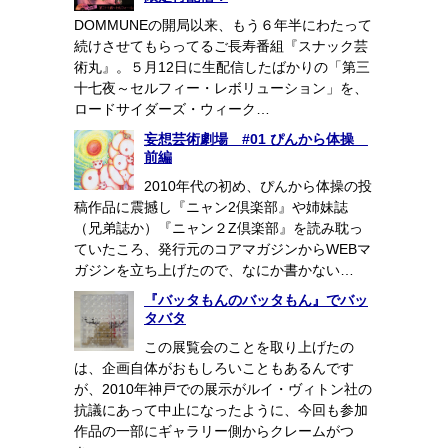
DOMMUNEの開局以来、もう６年半にわたって
続けさせてもらってるご長寿番組『スナック芸
術丸』。５月12日に生配信したばかりの「第三
十七夜～セルフィー・レボリューション」を、
ロードサイダーズ・ウィーク…
妄想芸術劇場 #01 ぴんから体操
前編
2010年代の初め、ぴんから体操の投
稿作品に震撼し『ニャン2倶楽部』や姉妹誌
（兄弟誌か）『ニャン２Z倶楽部』を読み耽っ
ていたころ、発行元のコアマガジンからWEBマ
ガジンを立ち上げたので、なにか書かない…
『バッタもんのバッタもん』でバッ
タバタ
この展覧会のことを取り上げたの
は、企画自体がおもしろいこともあるんです
が、2010年神戸での展示がルイ・ヴィトン社の
抗議にあって中止になったように、今回も参加
作品の一部にギャラリー側からクレームがつ