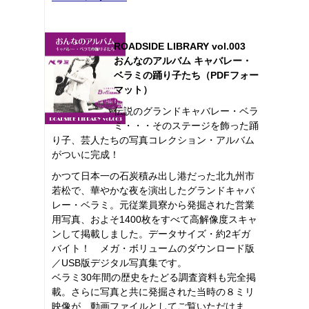
ROADSIDE LIBRARY vol.003
おんなのアルバム キャバレー・
ベラミの踊り子たち（PDFフォー
マット）
伝説のグランドキャバレー・ベラ
ミ・・・そのステージを飾った踊
り子、芸人たちの写真コレクション・アルバム
がついに完成！
かつて日本一の石炭積み出し港だった北九州市
若松で、華やかな夜を演出したグランドキャバ
レー・ベラミ。元従業員寮から発掘された営業
用写真、およそ1400枚をすべて高解像度スキャ
ンして掲載しました。データサイズ・約2ギガ
バイト！ メガ・ボリュームのダウンロード版
／USB版デジタル写真集です。
ベラミ30年間の歴史をたどる調査資料も完全掲
載。さらに写真と共に発掘された当時の８ミリ
映像が、動画ファイルとしてご覧いただけま