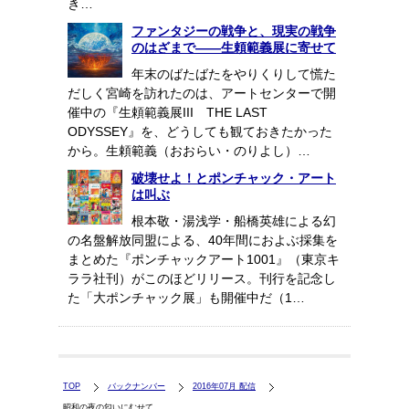
き…
ファンタジーの戦争と、現実の戦争
のはざまで――生頼範義展に寄せて
年末のばたばたをやりくりして慌た
だしく宮崎を訪れたのは、アートセンターで開
催中の『生頼範義展III THE LAST
ODYSSEY』を、どうしても観ておきたかった
から。生頼範義（おおらい・のりよし）…
破壊せよ！とポンチャック・アート
は叫ぶ
根本敬・湯浅学・船橋英雄による幻
の名盤解放同盟による、40年間におよぶ採集を
まとめた『ポンチャックアート1001』（東京キ
ララ社刊）がこのほどリリース。刊行を記念し
た「大ポンチャック展」も開催中だ（1…
TOP
バックナンバー
2016年07月 配信
昭和の夜の匂いにむせて