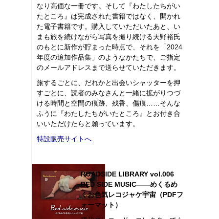
なり高価な一冊です。そして『わたしたちがい
たところ』は完成された書籍ではなく、開かれ
た電子書籍です。購入していただいたあと、い
まも旅を続けながら写真を撮り続ける天野裕氏
のもとに新作が貯まった時点で、それを「2024
年度の追加作品集」のようなかたちで、ご指定
のメールアドレスまで送らせていただきます。
旅するごとに、だれかと出会いシャッターを押
すごとに、読者のみなさんと一緒に拡がりつづ
ける時間と空間の痕跡、残香、傷痕……そんな
ふうに『わたしたちがいたところ』とお付き合
いいただけたらと願っています。
特設販売サイトへ
ROADSIDE LIBRARY vol.006
BED SIDE MUSIC――めくるめ
くお色気レコジャケ宇宙（PDFフ
ォーマット）