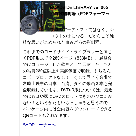
ROADSIDE LIBRARY vol.005
渋谷残酷劇場（PDFフォーマッ
ト）
プロのアーティストではなく、シ
ロウトの手になる、だからこそ純
粋な思いがこめられた血みどろの彫刻群。
これまでのロードサイド・ライブラリーと同じ
くPDF形式で全289ページ（833MB）。展覧会
ではコラージュした壁画として展示した、もと
の写真280点以上を高解像度で収録。もちろん
コピープロテクトなし！ そして同じく会場で
常時上映中の日本、台湾、タイの動画３本も完
全収録しています。DVD-R版については、最近
ではもはや家にDVDスロットつきのパソコンが
ない！というかたもいらっしゃると思うので、
パッケージ内には全内容をダウンロードできる
QRコードも入れてます。
SHOPコーナーへ