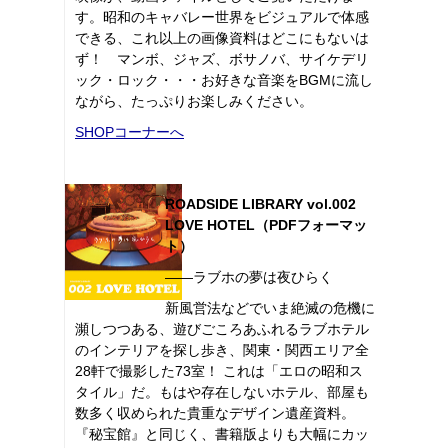
す。昭和のキャバレー世界をビジュアルで体感
できる、これ以上の画像資料はどこにもないは
ず！ マンボ、ジャズ、ボサノバ、サイケデリ
ック・ロック・・・お好きな音楽をBGMに流し
ながら、たっぷりお楽しみください。
SHOPコーナーへ
ROADSIDE LIBRARY vol.002
LOVE HOTEL（PDFフォーマッ
ト）
――ラブホの夢は夜ひらく
新風営法などでいま絶滅の危機に
瀕しつつある、遊びごころあふれるラブホテル
のインテリアを探し歩き、関東・関西エリア全
28軒で撮影した73室！ これは「エロの昭和ス
タイル」だ。もはや存在しないホテル、部屋も
数多く収められた貴重なデザイン遺産資料。
『秘宝館』と同じく、書籍版よりも大幅にカッ