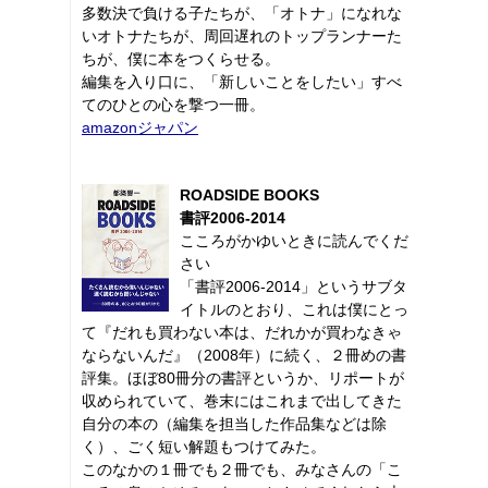
多数決で負ける子たちが、「オトナ」になれな
いオトナたちが、周回遅れのトップランナーた
ちが、僕に本をつくらせる。
編集を入り口に、「新しいことをしたい」すべ
てのひとの心を撃つ一冊。
amazonジャパン
ROADSIDE BOOKS
書評2006-2014
こころがかゆいときに読んでくだ
さい
「書評2006-2014」というサブタ
イトルのとおり、これは僕にとっ
て『だれも買わない本は、だれかが買わなきゃ
ならないんだ』（2008年）に続く、２冊めの書
評集。ほぼ80冊分の書評というか、リポートが
収められていて、巻末にはこれまで出してきた
自分の本の（編集を担当した作品集などは除
く）、ごく短い解題もつけてみた。
このなかの１冊でも２冊でも、みなさんの「こ