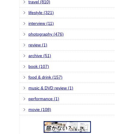
travel (810)
lifestyle (321)
interview (11)
photography (476)
review (1)
archive (51)
book (107)
food & drink (157)
music & DVD review (1)
performance (1)
movie (108)