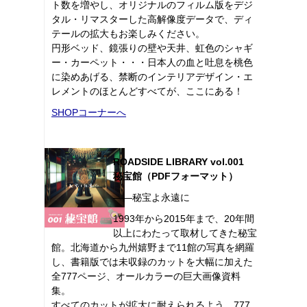
ト数を増やし、オリジナルのフィルム版をデジ
タル・リマスターした高解像度データで、ディ
テールの拡大もお楽しみください。
円形ベッド、鏡張りの壁や天井、虹色のシャギ
ー・カーペット・・・日本人の血と吐息を桃色
に染めあげる、禁断のインテリアデザイン・エ
レメントのほとんどすべてが、ここにある！
SHOPコーナーへ
ROADSIDE LIBRARY vol.001
秘宝館（PDFフォーマット）
――秘宝よ永遠に
1993年から2015年まで、20年間
以上にわたって取材してきた秘宝
館。北海道から九州嬉野まで11館の写真を網羅
し、書籍版では未収録のカットを大幅に加えた
全777ページ、オールカラーの巨大画像資料
集。
すべてのカットが拡大に耐えられるよう、777