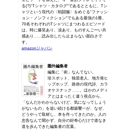
る(?)“Tシャツ・カタログ"であるとともに、Tシ
ャツという現代の〈戦闘服〉をめぐる“ファッシ
ョン・ノンフィクション"でもある最強の1冊。
70名それぞれのTシャツにまつわるエピソード
は、時に爆笑あり、涙あり、ものすんごーい共
感あり……読み出したら止まらない面白さで
す。
amazonジャパン
圏外編集者
編集に「術」なんてない。
珍スポット、独居老人、地方発ヒ
ップホップ、路傍の現代詩、カラ
オケスナック……。ほかのメディ
アとはまったく違う視点から、
「なんだかわからないけど、気になってしょう
がないもの」を追い続ける都築響一が、なぜ、
どうやって取材し、本を作ってきたのか。人の
忠告なんて聞かず、自分の好奇心だけで道なき
道を歩んできた編集者の言葉。