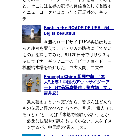
と、そこには世界の流行の発信地として君臨す
るニューヨークとはまったく正反対の、キッ
チ…
Back in the ROADSIDE USA 54
Big is beautiful
今週のロードサイドUSA再訪はちょ
っと趣向を変えて、アメリカの路傍に「でかい
もの」を探してみた。9月20日号ではサウスキ
ャロライナ・ギャフニーの「ピーチョイド」＝
桃型給水塔を紹介した。巨大人間、巨大生…
Freestyle China 即興中華 “素
人”上等！中国のアウトサイダーア
ート（作品写真提供：劉亦嫄 文：
吉井忍）
「素人芸術」という文字から、皆さんはどんな
ものを思い浮かべるだろうか。普通、“素人（し
ろうと）”といえば「未熟で経験が浅い」とか
「必要な技能や知識をもっていない」人をイメ
ージするが、中国語の“素人（ス…