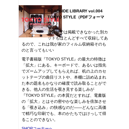
ROADSIDE LIBRARY vol.004
TOKYO STYLE（PDFフォーマ
ット）
書籍版では掲載できなかった別カ
ットもほとんどすべて収録してあ
るので、これは我が家のフィルム収納箱そのも
のと言ってもいい
電子書籍版『TOKYO STYLE』の最大の特徴は
「拡大」にある。キーボードで、あるいは指先
でズームアップしてもらえれば、机の上のカセ
ットテープの曲目リストや、本棚に詰め込まれ
た本の題名もかなりの確度で読み取ることがで
きる。他人の生活を覗き見する楽しみが
『TOKYO STYLE』の本質だとすれば、電書版
の「拡大」とはその密やかな楽しみを倍加させ
る「覗き込み」の快感なのだ――どんなに高価
で精巧な印刷でも、本のかたちではけっして得
ることのできない。
SHOPコーナーへ