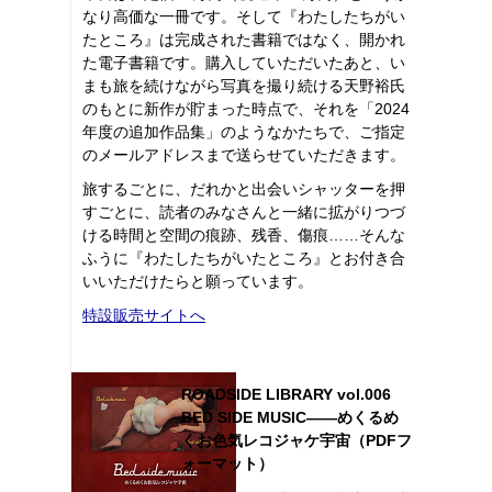
なり高価な一冊です。そして『わたしたちがい
たところ』は完成された書籍ではなく、開かれ
た電子書籍です。購入していただいたあと、い
まも旅を続けながら写真を撮り続ける天野裕氏
のもとに新作が貯まった時点で、それを「2024
年度の追加作品集」のようなかたちで、ご指定
のメールアドレスまで送らせていただきます。
旅するごとに、だれかと出会いシャッターを押
すごとに、読者のみなさんと一緒に拡がりつづ
ける時間と空間の痕跡、残香、傷痕……そんな
ふうに『わたしたちがいたところ』とお付き合
いいただけたらと願っています。
特設販売サイトへ
ROADSIDE LIBRARY vol.006
BED SIDE MUSIC――めくるめ
くお色気レコジャケ宇宙（PDFフ
ォーマット）