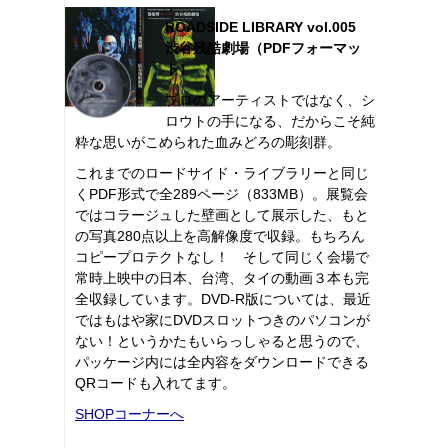
ROADSIDE LIBRARY vol.005
渋谷残酷劇場（PDFフォーマッ
ト）
プロのアーティストではなく、シ
ロウトの手になる、だからこそ純
粋な思いがこめられた血みどろの彫刻群。
これまでのロードサイド・ライブラリーと同じ
くPDF形式で全289ページ（833MB）。展覧会
ではコラージュした壁画として展示した、もと
の写真280点以上を高解像度で収録。もちろん
コピープロテクトなし！ そして同じく会場で
常時上映中の日本、台湾、タイの動画３本も完
全収録しています。DVD-R版については、最近
ではもはや家にDVDスロットつきのパソコンが
ない！というかたもいらっしゃると思うので、
パッケージ内には全内容をダウンロードできる
QRコードも入れてます。
SHOPコーナーへ