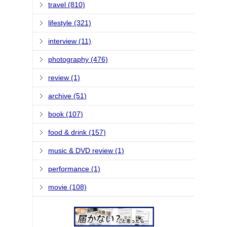
travel (810)
lifestyle (321)
interview (11)
photography (476)
review (1)
archive (51)
book (107)
food & drink (157)
music & DVD review (1)
performance (1)
movie (108)