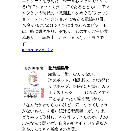
エピソードを添えた、今一番おシャレでイケて
る(?)“Tシャツ・カタログ"であるとともに、Tシ
ャツという現代の〈戦闘服〉をめぐる“ファッシ
ョン・ノンフィクション"でもある最強の1冊。
70名それぞれのTシャツにまつわるエピソード
は、時に爆笑あり、涙あり、ものすんごーい共
感あり……読み出したら止まらない面白さで
す。
amazonジャパン
圏外編集者
編集に「術」なんてない。
珍スポット、独居老人、地方発ヒ
ップホップ、路傍の現代詩、カラ
オケスナック……。ほかのメディ
アとはまったく違う視点から、
「なんだかわからないけど、気になってしょう
がないもの」を追い続ける都築響一が、なぜ、
どうやって取材し、本を作ってきたのか。人の
忠告なんて聞かず、自分の好奇心だけで道なき
道を歩んできた編集者の言葉。