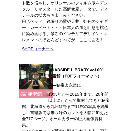
ト数を増やし、オリジナルのフィルム版をデジ
タル・リマスターした高解像度データで、ディ
テールの拡大もお楽しみください。
円形ベッド、鏡張りの壁や天井、虹色のシャギ
ー・カーペット・・・日本人の血と吐息を桃色
に染めあげる、禁断のインテリアデザイン・エ
レメントのほとんどすべてが、ここにある！
SHOPコーナーへ
ROADSIDE LIBRARY vol.001
秘宝館（PDFフォーマット）
――秘宝よ永遠に
1993年から2015年まで、20年間
以上にわたって取材してきた秘宝
館。北海道から九州嬉野まで11館の写真を網羅
し、書籍版では未収録のカットを大幅に加えた
全777ページ、オールカラーの巨大画像資料
集。
すべてのカットが拡大に耐えられるよう、777