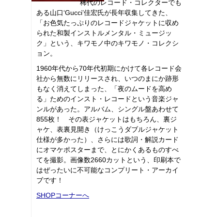
稀代のレコード・コレクターでも
ある山口‘Gucci’佳宏氏が長年収集してきた、
「お色気たっぷりのレコードジャケットに収め
られた和製インストルメンタル・ミュージッ
ク」という、キワモノ中のキワモノ・コレクシ
ョン。
1960年代から70年代初期にかけて各レコード会
社から無数にリリースされ、いつのまにか跡形
もなく消えてしまった、「夜のムードを高め
る」ためのインスト・レコードという音楽ジャ
ンルがあった。アルバム、シングル盤あわせて
855枚！ その表ジャケットはもちろん、裏ジ
ャケ、表裏見開き（けっこうダブルジャケット
仕様が多かった）、さらには歌詞・解説カード
にオマケポスターまで、とにかくあるものすべ
てを撮影。画像数2660カットという、印刷本で
はぜったいに不可能なコンプリート・アーカイ
ブです！
SHOPコーナーへ