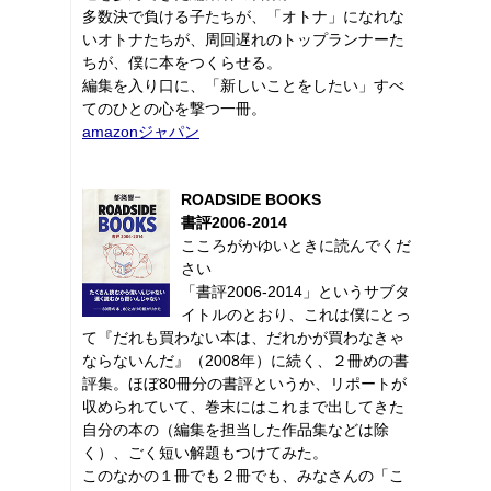
多数決で負ける子たちが、「オトナ」になれな
いオトナたちが、周回遅れのトップランナーた
ちが、僕に本をつくらせる。
編集を入り口に、「新しいことをしたい」すべ
てのひとの心を撃つ一冊。
amazonジャパン
ROADSIDE BOOKS
書評2006-2014
こころがかゆいときに読んでくだ
さい
「書評2006-2014」というサブタ
イトルのとおり、これは僕にとっ
て『だれも買わない本は、だれかが買わなきゃ
ならないんだ』（2008年）に続く、２冊めの書
評集。ほぼ80冊分の書評というか、リポートが
収められていて、巻末にはこれまで出してきた
自分の本の（編集を担当した作品集などは除
く）、ごく短い解題もつけてみた。
このなかの１冊でも２冊でも、みなさんの「こ