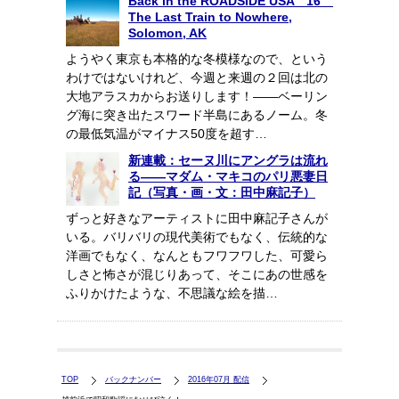
Back in the ROADSIDE USA 16
The Last Train to Nowhere,
Solomon, AK
ようやく東京も本格的な冬模様なので、という
わけではないけれど、今週と来週の２回は北の
大地アラスカからお送りします！――ベーリン
グ海に突き出たスワード半島にあるノーム。冬
の最低気温がマイナス50度を超す…
新連載：セーヌ川にアングラは流れ
る――マダム・マキコのパリ悪妻日
記（写真・画・文：田中麻記子）
ずっと好きなアーティストに田中麻記子さんが
いる。バリバリの現代美術でもなく、伝統的な
洋画でもなく、なんともフワフワした、可愛ら
しさと怖さが混じりあって、そこにあの世感を
ふりかけたような、不思議な絵を描…
TOP
バックナンバー
2016年07月 配信