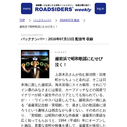
都築響一がお送りする有料メールマガジン 毎週水曜日発行！
menu
log in
TOP
バックナンバー
2016年07月 配信
越前浜で昭和歌謡にむせび泣く！
BACKNUMBERS
バックナンバー：2016年07月13日 配信号 収録
travel
越前浜で昭和歌謡にむせび
泣く！
上原木呂さんが住む新潟県・旧巻
町からちょっと走れば、そこは日
本海に面した越前浜。海水浴場にスイカ栽培、それにワ
イン通のみなさまには最近、カーブドッチなどの国産ワ
イナリーが続々誕生中のエリアとしても知られている。
が・・・ワインやスパは楽しんでも、越前浜の一画にあ
る『遠藤実記念館・実唱館』で、過ぎし日の歌謡曲に浸
ろうという趣味人は残念ながら多くない。その名のとお
り、「実唱館」は昭和の偉大な作曲家・遠藤実の業績を
広く知ってもらおうと、1994（平成6）年にオープンし
た施設。貴重な資料や映像を通して、遠藤実が体現した