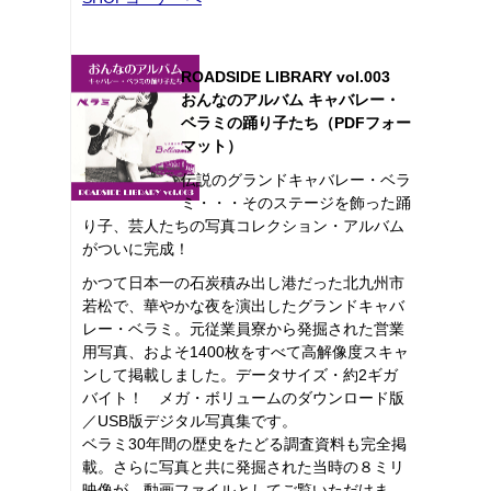
ROADSIDE LIBRARY vol.003
おんなのアルバム キャバレー・
ベラミの踊り子たち（PDFフォー
マット）
伝説のグランドキャバレー・ベラ
ミ・・・そのステージを飾った踊
り子、芸人たちの写真コレクション・アルバム
がついに完成！
かつて日本一の石炭積み出し港だった北九州市
若松で、華やかな夜を演出したグランドキャバ
レー・ベラミ。元従業員寮から発掘された営業
用写真、およそ1400枚をすべて高解像度スキャ
ンして掲載しました。データサイズ・約2ギガ
バイト！ メガ・ボリュームのダウンロード版
／USB版デジタル写真集です。
ベラミ30年間の歴史をたどる調査資料も完全掲
載。さらに写真と共に発掘された当時の８ミリ
映像が、動画ファイルとしてご覧いただけま