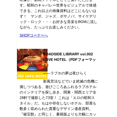
す。昭和のキャバレー世界をビジュアルで体感
できる、これ以上の画像資料はどこにもないは
ず！ マンボ、ジャズ、ボサノバ、サイケデリ
ック・ロック・・・お好きな音楽をBGMに流し
ながら、たっぷりお楽しみください。
SHOPコーナーへ
ROADSIDE LIBRARY vol.002
LOVE HOTEL（PDFフォーマッ
ト）
――ラブホの夢は夜ひらく
新風営法などでいま絶滅の危機に
瀕しつつある、遊びごころあふれるラブホテル
のインテリアを探し歩き、関東・関西エリア全
28軒で撮影した73室！ これは「エロの昭和ス
タイル」だ。もはや存在しないホテル、部屋も
数多く収められた貴重なデザイン遺産資料。
『秘宝館』と同じく、書籍版よりも大幅にカッ