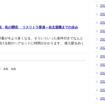
20
20
20
話 私の闇④ リスリトラ要員～自主退職までの歩み
20
事量が今より多くなる、そういういった条件付きでなんと
20
掛ける前のヘアセットに時間がかかります。 後ろ髪をめく
20
20
20
水枕 氷枕
20
20
20
20