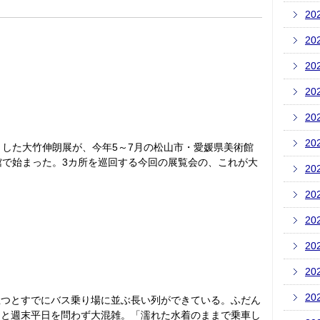
20
20
20
20
20
20
トした大竹伸朗展が、今年5～7月の松山市・愛媛県美術館
館で始まった。3カ所を巡回する今回の展覧会の、これが大
20
20
20
20
20
20
立つとすでにバス乗り場に並ぶ長い列ができている。ふだん
ると週末平日を問わず大混雑。「濡れた水着のままで乗車し