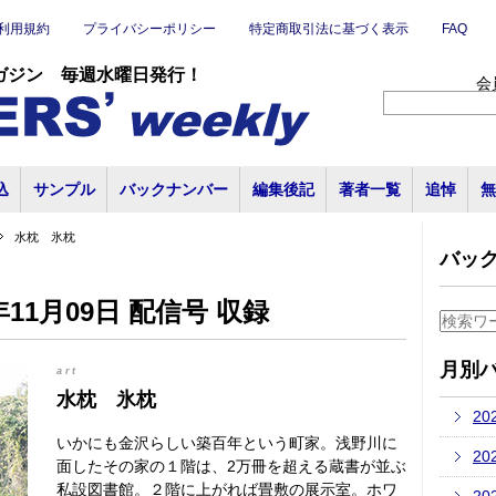
利用規約
プライバシーポリシー
特定商取引法に基づく表示
FAQ
ガジン 毎週水曜日発行！
会
込
サンプル
バックナンバー
編集後記
著者一覧
追悼
無
水枕 氷枕
バッ
11月09日 配信号 収録
月別
art
水枕 氷枕
20
いかにも金沢らしい築百年という町家。浅野川に
20
面したその家の１階は、2万冊を超える蔵書が並ぶ
私設図書館。２階に上がれば畳敷の展示室。ホワ