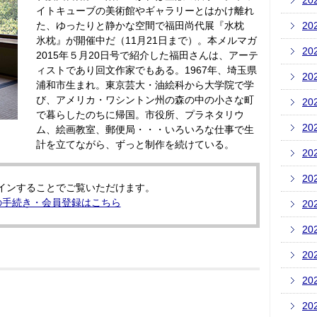
20
イトキューブの美術館やギャラリーとはかけ離れ
た、ゆったりと静かな空間で福田尚代展『水枕
20
氷枕』が開催中だ（11月21日まで）。本メルマガ
20
2015年５月20日号で紹介した福田さんは、アーテ
ィストであり回文作家でもある。1967年、埼玉県
20
浦和市生まれ。東京芸大・油絵科から大学院で学
び、アメリカ・ワシントン州の森の中の小さな町
20
で暮らしたのちに帰国。市役所、プラネタリウ
20
ム、絵画教室、郵便局・・・いろいろな仕事で生
計を立てながら、ずっと制作を続けている。
20
20
インすることでご覧いただけます。
の手続き・会員登録はこちら
20
20
20
20
20