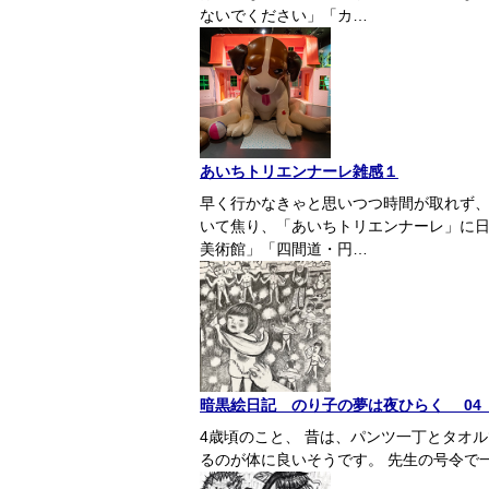
ないでください」「カ…
あいちトリエンナーレ雑感１
早く行かなきゃと思いつつ時間が取れず
いて焦り、「あいちトリエンナーレ」に
美術館」「四間道・円…
暗黒絵日記 のり子の夢は夜ひらく 04
4歳頃のこと、 昔は、パンツ一丁とタオ
るのが体に良いそうです。 先生の号令で