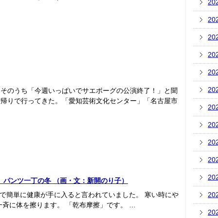
20
20
20
20
20
20
、そのうち「今週いっぱいでサエボーグの公演終了！」と聞
日帰りで行ってきた。「愛知芸術文化センター」「名古屋市
20
20
20
20
20
 パンツ一丁の冬 （画・文：新開のり子）
ルで簡単に健康が手に入ると言われていました。 寒い時にや
20
一斉に体を擦ります。 「乾布摩擦」です。 …
20