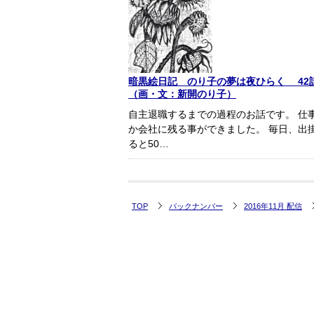
暗黒絵日記 のり子の夢は夜ひらく 42
（画・文：新開のり子）
自主退職するまでの過程のお話です。 仕
か会社に残る事ができました。 毎日、出
ると50…
TOP
バックナンバー
2016年11月 配信