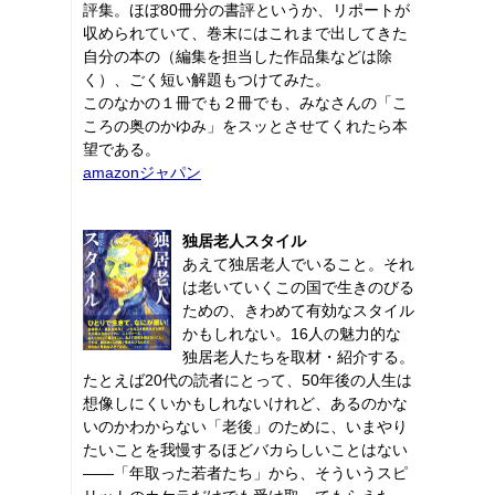
評集。ほぼ80冊分の書評というか、リポートが
収められていて、巻末にはこれまで出してきた
自分の本の（編集を担当した作品集などは除
く）、ごく短い解題もつけてみた。
このなかの１冊でも２冊でも、みなさんの「こ
ころの奥のかゆみ」をスッとさせてくれたら本
望である。
amazonジャパン
独居老人スタイル
あえて独居老人でいること。それ
は老いていくこの国で生きのびる
ための、きわめて有効なスタイル
かもしれない。16人の魅力的な
独居老人たちを取材・紹介する。
たとえば20代の読者にとって、50年後の人生は
想像しにくいかもしれないけれど、あるのかな
いのかわからない「老後」のために、いまやり
たいことを我慢するほどバカらしいことはない
――「年取った若者たち」から、そういうスピ