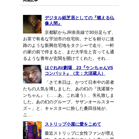
関連記事
デジタル紙芝居としての『燃える仏
像人間』
京都駅からJR奈良線で30分足らず、
お茶で有名な宇治市の住宅街。ナビを頼りに迷
路のような新興住宅地をタクシーで走り、一軒
の家の前で停まると、まだ大学生と言っても通
るような青年が玄関を開けてくれた。それ…
はぐれAV劇場 23『ケンちゃんVS
コンバット』（文：大須蔵人）
「さて本日は、かつて日本中の若者
たちの人気を博しました、あの幻の『洗濯屋ケ
ンちゃん』（……あ、これ違う）、失礼致しま
した。あの幻のグループ、サザンオールスター
ズ～」と、キャスターに扮した桑田佳祐が、
ニ…
ストリップ小屋に愛をこめて
最近ストリップに女性ファンが増え