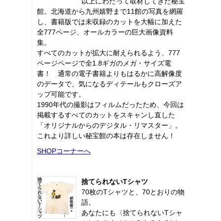
以上にわたって取材してきた秘宝
館。北海道から九州嬉野まで11館の写真を網羅
し、書籍版では未収録のカットを大幅に加えた
全777ページ、オールカラーの巨大画像資料
集。
すべてのカットが拡大に耐えられるよう、777
ページページで全1.8ギガのメガ・サイズ電
書！ 通常の電子書籍よりもはるかに高解像度
のデータで、気になるディテールもクローズア
ップ可能です。
1990年代の撮影はフィルムだったため、今回は
掲載するすべてのカットをスキャンし直した
「オリジナルからのデジタル・リマスター」。
これより詳しい秘宝館の本は存在しません！
SHOPコーナーへ
捨てられないTシャツ
70枚のTシャツと、70とおりの物
語。
あなたにも〈捨てられないTシャ