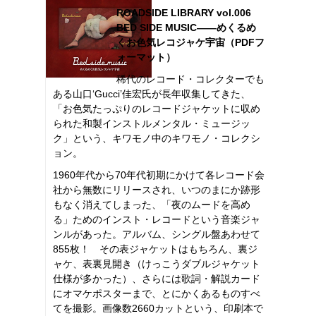
ROADSIDE LIBRARY vol.006
BED SIDE MUSIC――めくるめ
くお色気レコジャケ宇宙（PDFフ
ォーマット）
稀代のレコード・コレクターでも
ある山口‘Gucci’佳宏氏が長年収集してきた、
「お色気たっぷりのレコードジャケットに収め
られた和製インストルメンタル・ミュージッ
ク」という、キワモノ中のキワモノ・コレクシ
ョン。
1960年代から70年代初期にかけて各レコード会
社から無数にリリースされ、いつのまにか跡形
もなく消えてしまった、「夜のムードを高め
る」ためのインスト・レコードという音楽ジャ
ンルがあった。アルバム、シングル盤あわせて
855枚！ その表ジャケットはもちろん、裏ジ
ャケ、表裏見開き（けっこうダブルジャケット
仕様が多かった）、さらには歌詞・解説カード
にオマケポスターまで、とにかくあるものすべ
てを撮影。画像数2660カットという、印刷本で