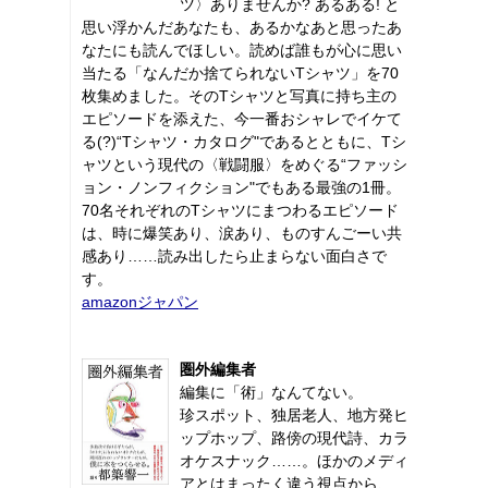
ツ〉ありませんか? あるある! と
思い浮かんだあなたも、あるかなあと思ったあ
なたにも読んでほしい。読めば誰もが心に思い
当たる「なんだか捨てられないTシャツ」を70
枚集めました。そのTシャツと写真に持ち主の
エピソードを添えた、今一番おシャレでイケて
る(?)“Tシャツ・カタログ"であるとともに、Tシ
ャツという現代の〈戦闘服〉をめぐる“ファッシ
ョン・ノンフィクション"でもある最強の1冊。
70名それぞれのTシャツにまつわるエピソード
は、時に爆笑あり、涙あり、ものすんごーい共
感あり……読み出したら止まらない面白さで
す。
amazonジャパン
圏外編集者
編集に「術」なんてない。
珍スポット、独居老人、地方発ヒ
ップホップ、路傍の現代詩、カラ
オケスナック……。ほかのメディ
アとはまったく違う視点から、