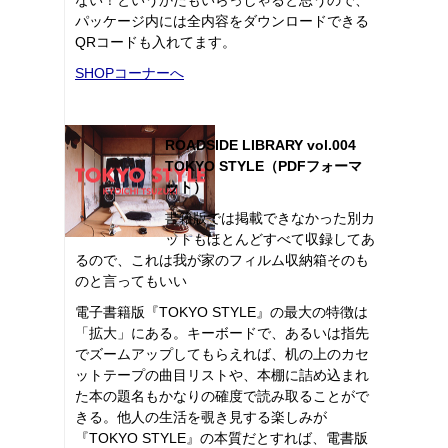
パッケージ内には全内容をダウンロードできる
QRコードも入れてます。
SHOPコーナーへ
ROADSIDE LIBRARY vol.004
TOKYO STYLE（PDFフォーマ
ット）
書籍版では掲載できなかった別カ
ットもほとんどすべて収録してあ
るので、これは我が家のフィルム収納箱そのも
のと言ってもいい
電子書籍版『TOKYO STYLE』の最大の特徴は
「拡大」にある。キーボードで、あるいは指先
でズームアップしてもらえれば、机の上のカセ
ットテープの曲目リストや、本棚に詰め込まれ
た本の題名もかなりの確度で読み取ることがで
きる。他人の生活を覗き見する楽しみが
『TOKYO STYLE』の本質だとすれば、電書版