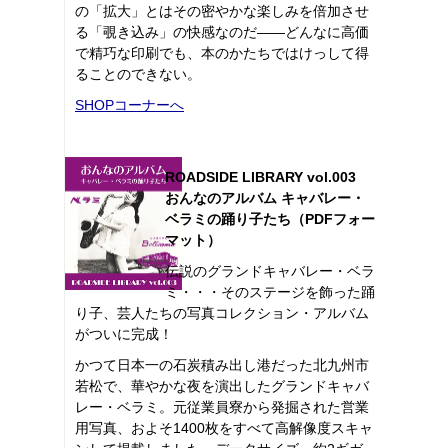
の「拡大」とはその密やかな楽しみを倍加させ
る「覗き込み」の快感なのだ――どんなに高価
で精巧な印刷でも、本のかたちではけっして得
ることのできない。
SHOPコーナーへ
ROADSIDE LIBRARY vol.003
おんなのアルバム キャバレー・
ベラミの踊り子たち（PDFフォー
マット）
伝説のグランドキャバレー・ベラ
ミ・・・そのステージを飾った踊
り子、芸人たちの写真コレクション・アルバム
がついに完成！
かつて日本一の石炭積み出し港だった北九州市
若松で、華やかな夜を演出したグランドキャバ
レー・ベラミ。元従業員寮から発掘された営業
用写真、およそ1400枚をすべて高解像度スキャ