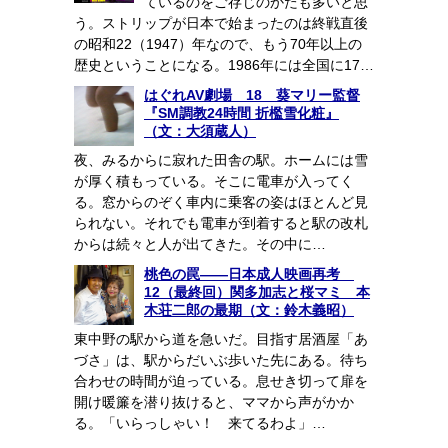
ているのをご存じのかたも多いと思
う。ストリップが日本で始まったのは終戦直後
の昭和22（1947）年なので、もう70年以上の
歴史ということになる。1986年には全国に17…
はぐれAV劇場 18 葵マリー監督
『SM調教24時間 折檻雪化粧』
（文：大須蔵人）
夜、みるからに寂れた田舎の駅。ホームには雪
が厚く積もっている。そこに電車が入ってく
る。窓からのぞく車内に乗客の姿はほとんど見
られない。それでも電車が到着すると駅の改札
からは続々と人が出てきた。その中に…
桃色の罠――日本成人映画再考
12（最終回）関多加志と桜マミ 本
木荘二郎の最期（文：鈴木義昭）
東中野の駅から道を急いだ。目指す居酒屋「あ
づさ」は、駅からだいぶ歩いた先にある。待ち
合わせの時間が迫っている。息せき切って扉を
開け暖簾を潜り抜けると、ママから声がかか
る。「いらっしゃい！ 来てるわよ」…