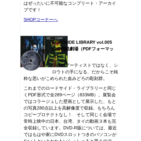
はぜったいに不可能なコンプリート・アーカイ
ブです！
SHOPコーナーへ
ROADSIDE LIBRARY vol.005
渋谷残酷劇場（PDFフォーマッ
ト）
プロのアーティストではなく、シ
ロウトの手になる、だからこそ純
粋な思いがこめられた血みどろの彫刻群。
これまでのロードサイド・ライブラリーと同じ
くPDF形式で全289ページ（833MB）。展覧会
ではコラージュした壁画として展示した、もと
の写真280点以上を高解像度で収録。もちろん
コピープロテクトなし！ そして同じく会場で
常時上映中の日本、台湾、タイの動画３本も完
全収録しています。DVD-R版については、最近
ではもはや家にDVDスロットつきのパソコンが
ない！というかたもいらっしゃると思うので、