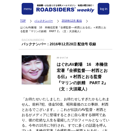
都築響一がお送りする有料メールマガジン 毎週水曜日発行！
menu
log in
TOP
バックナンバー
2016年12月 配信
はぐれAV劇場 16 本橋信宏著『全裸監督──村西とおる伝』＋村西とお
る監督『マリンの妖精 PART 2』（文：大須蔵人）
BACKNUMBERS
バックナンバー：2016年12月28日 配信号 収録
movie
はぐれAV劇場 16 本橋信
宏著『全裸監督──村西とお
る伝』＋村西とおる監督
『マリンの妖精 PART 2』
（文：大須蔵人）
「お待たせいたしました、お待たせしすぎたかもしれま
せん。前科7犯、借金50億、昭和最後のエロ事師、村西
とおるでございます。」これが伝説のAV監督・村西と
おるがメディアに登場するときに自ら発する啖呵であ
り、彼の壮絶な人生を凝縮したプロフィールとなってい
る。今年の10月に刊行され、すでに多くの話題を呼ん
でいる、本橋信宏著『全裸監督──村西とおる伝』（太