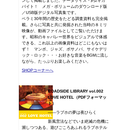
ンして掲載しました。データサイズ・約2ギガ
バイト！ メガ・ボリュームのダウンロード版
／USB版デジタル写真集です。
ベラミ30年間の歴史をたどる調査資料も完全掲
載。さらに写真と共に発掘された当時の８ミリ
映像が、動画ファイルとしてご覧いただけま
す。昭和のキャバレー世界をビジュアルで体感
できる、これ以上の画像資料はどこにもないは
ず！ マンボ、ジャズ、ボサノバ、サイケデリ
ック・ロック・・・お好きな音楽をBGMに流し
ながら、たっぷりお楽しみください。
SHOPコーナーへ
ROADSIDE LIBRARY vol.002
LOVE HOTEL（PDFフォーマッ
ト）
――ラブホの夢は夜ひらく
新風営法などでいま絶滅の危機に
瀕しつつある、遊びごころあふれるラブホテル