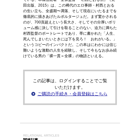
田出版、2015）は、この稀代のエロ事師・村西とおる
の生い立ち、全盛期〜凋落、そして現在にいたるまでを
徹底的に描きあげたルポルタージュだ。まず驚かされる
のが、700頁超えという長大さ、そしてその分厚いボリ
ューム感に決して引けを取ることのない、迫力に満ちた
村西監督のポートレートであり、帯に書かれた「人生、
死んでしまいたいときには下を見ろ！ おれがいる。」
というコピーのインパクトだ。この本はにわかには信じ
難いような激動の人生を経験し、そして今もなお歩み続
けている男の「裸一貫＝全裸」の物語といえる。
この記事は、ログインすることでご覧
いただけます。
ご購読の手続き・会員登録はこちら
RELATIONAL ARTICLES