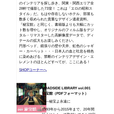
のインテリアを探し歩き、関東・関西エリア全
28軒で撮影した73室！ これは「エロの昭和ス
タイル」だ。もはや存在しないホテル、部屋も
数多く収められた貴重なデザイン遺産資料。
『秘宝館』と同じく、書籍版よりも大幅にカッ
ト数を増やし、オリジナルのフィルム版をデジ
タル・リマスターした高解像度データで、ディ
テールの拡大もお楽しみください。
円形ベッド、鏡張りの壁や天井、虹色のシャギ
ー・カーペット・・・日本人の血と吐息を桃色
に染めあげる、禁断のインテリアデザイン・エ
レメントのほとんどすべてが、ここにある！
SHOPコーナーへ
ROADSIDE LIBRARY vol.001
秘宝館（PDFフォーマット）
――秘宝よ永遠に
1993年から2015年まで、20年間