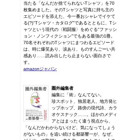
当たる「なんだか捨てられないTシャツ」を70
枚集めました。そのTシャツと写真に持ち主の
エピソードを添えた、今一番おシャレでイケて
る(?)“Tシャツ・カタログ"であるとともに、Tシ
ャツという現代の〈戦闘服〉をめぐる“ファッシ
ョン・ノンフィクション"でもある最強の1冊。
70名それぞれのTシャツにまつわるエピソード
は、時に爆笑あり、涙あり、ものすんごーい共
感あり……読み出したら止まらない面白さで
す。
amazonジャパン
圏外編集者
編集に「術」なんてない。
珍スポット、独居老人、地方発ヒ
ップホップ、路傍の現代詩、カラ
オケスナック……。ほかのメディ
アとはまったく違う視点から、
「なんだかわからないけど、気になってしょう
がないもの」を追い続ける都築響一が、なぜ、