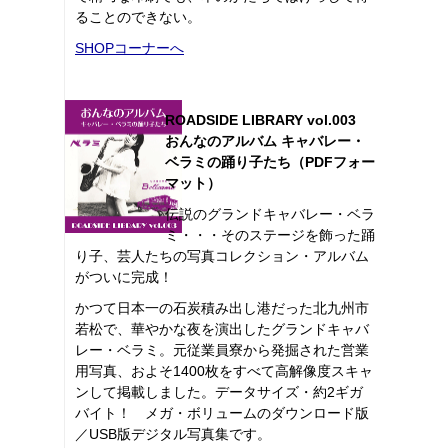
ることのできない。
SHOPコーナーへ
ROADSIDE LIBRARY vol.003
おんなのアルバム キャバレー・
ベラミの踊り子たち（PDFフォー
マット）
伝説のグランドキャバレー・ベラ
ミ・・・そのステージを飾った踊
り子、芸人たちの写真コレクション・アルバム
がついに完成！
かつて日本一の石炭積み出し港だった北九州市
若松で、華やかな夜を演出したグランドキャバ
レー・ベラミ。元従業員寮から発掘された営業
用写真、およそ1400枚をすべて高解像度スキャ
ンして掲載しました。データサイズ・約2ギガ
バイト！ メガ・ボリュームのダウンロード版
／USB版デジタル写真集です。