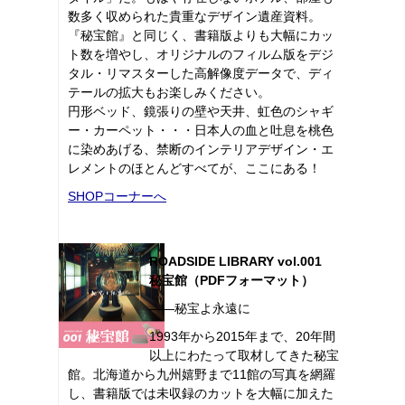
数多く収められた貴重なデザイン遺産資料。
『秘宝館』と同じく、書籍版よりも大幅にカッ
ト数を増やし、オリジナルのフィルム版をデジ
タル・リマスターした高解像度データで、ディ
テールの拡大もお楽しみください。
円形ベッド、鏡張りの壁や天井、虹色のシャギ
ー・カーペット・・・日本人の血と吐息を桃色
に染めあげる、禁断のインテリアデザイン・エ
レメントのほとんどすべてが、ここにある！
SHOPコーナーへ
ROADSIDE LIBRARY vol.001
秘宝館（PDFフォーマット）
――秘宝よ永遠に
1993年から2015年まで、20年間
以上にわたって取材してきた秘宝
館。北海道から九州嬉野まで11館の写真を網羅
し、書籍版では未収録のカットを大幅に加えた