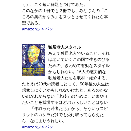
く）、ごく短い解題もつけてみた。
このなかの１冊でも２冊でも、みなさんの「こ
ころの奥のかゆみ」をスッとさせてくれたら本
望である。
amazonジャパン
独居老人スタイル
あえて独居老人でいること。それ
は老いていくこの国で生きのびる
ための、きわめて有効なスタイル
かもしれない。16人の魅力的な
独居老人たちを取材・紹介する。
たとえば20代の読者にとって、50年後の人生は
想像しにくいかもしれないけれど、あるのかな
いのかわからない「老後」のために、いまやり
たいことを我慢するほどバカらしいことはない
――「年取った若者たち」から、そういうスピ
リットのカケラだけでも受け取ってもらえた
ら、なによりうれしい。
amazonジャパン