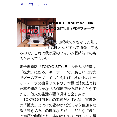
SHOPコーナーへ
ROADSIDE LIBRARY vol.004
TOKYO STYLE（PDFフォーマ
ット）
書籍版では掲載できなかった別カ
ットもほとんどすべて収録してあ
るので、これは我が家のフィルム収納箱そのも
のと言ってもいい
電子書籍版『TOKYO STYLE』の最大の特徴は
「拡大」にある。キーボードで、あるいは指先
でズームアップしてもらえれば、机の上のカセ
ットテープの曲目リストや、本棚に詰め込まれ
た本の題名もかなりの確度で読み取ることがで
きる。他人の生活を覗き見する楽しみが
『TOKYO STYLE』の本質だとすれば、電書版
の「拡大」とはその密やかな楽しみを倍加させ
る「覗き込み」の快感なのだ――どんなに高価
で精巧な印刷でも、本のかたちではけっして得