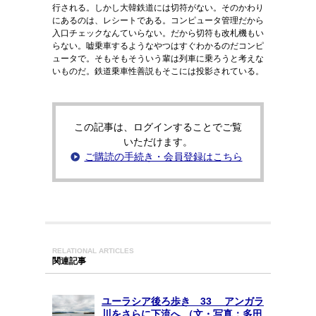
行される。しかし大韓鉄道には切符がない。そのかわり
にあるのは、レシートである。コンピュータ管理だから
入口チェックなんていらない。だから切符も改札機もい
らない。嘘乗車するようなやつはすぐわかるのだコンピ
ュータで。そもそもそういう輩は列車に乗ろうと考えな
いものだ。鉄道乗車性善説もそこには投影されている。
この記事は、ログインすることでご覧
いただけます。
ご購読の手続き・会員登録はこちら
RELATIONAL ARTICLES
関連記事
ユーラシア後ろ歩き 33 アンガラ
川をさらに下流へ （文・写真：多田