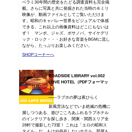
ベラミ30年間の歴史をたどる調査資料も完全掲
載。さらに写真と共に発掘された当時の８ミリ
映像が、動画ファイルとしてご覧いただけま
す。昭和のキャバレー世界をビジュアルで体感
できる、これ以上の画像資料はどこにもないは
ず！ マンボ、ジャズ、ボサノバ、サイケデリ
ック・ロック・・・お好きな音楽をBGMに流し
ながら、たっぷりお楽しみください。
SHOPコーナーへ
ROADSIDE LIBRARY vol.002
LOVE HOTEL（PDFフォーマッ
ト）
――ラブホの夢は夜ひらく
新風営法などでいま絶滅の危機に
瀕しつつある、遊びごころあふれるラブホテル
のインテリアを探し歩き、関東・関西エリア全
28軒で撮影した73室！ これは「エロの昭和ス
タイル」だ。もはや存在しないホテル、部屋も