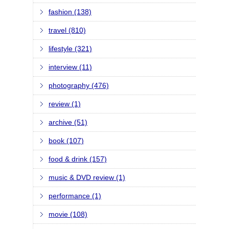
fashion (138)
travel (810)
lifestyle (321)
interview (11)
photography (476)
review (1)
archive (51)
book (107)
food & drink (157)
music & DVD review (1)
performance (1)
movie (108)