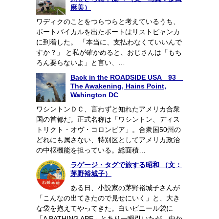
麻美）
ワディクのことをつらつらと考えているうち、
ポートバイカルを出たボートはリストビャンカ
に到着した。 「本当に、支払わなくていいんで
すか？」 と私が確かめると、おじさんは「もち
ろん要らないよ」と言い、…
Back in the ROADSIDE USA 93
The Awakening, Hains Point,
Wahington DC
ワシントンＤＣ、言わずと知れたアメリカ合衆
国の首都だ。正式名称は「ワシントン、ディス
トリクト・オヴ・コロンビア」。合衆国50州の
どれにも属さない、特別区としてアメリカ政治
の中枢機能を担っている。総面積…
ラゲージ・タグで旅する昭和 （文：
茅野裕城子）
ある日、小説家の茅野裕城子さんが
「こんなの出てきたので見せにいく」と、大き
な袋を抱えてやってきた。白いビニール袋に
「A BATHING APE」とあり一瞬引いたが、中か