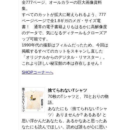
全777ページ、オールカラーの巨大画像資料
集。
すべてのカットが拡大に耐えられるよう、777
ページページで全1.8ギガのメガ・サイズ電
書！ 通常の電子書籍よりもはるかに高解像度
のデータで、気になるディテールもクローズア
ップ可能です。
1990年代の撮影はフィルムだったため、今回は
掲載するすべてのカットをスキャンし直した
「オリジナルからのデジタル・リマスター」。
これより詳しい秘宝館の本は存在しません！
SHOPコーナーへ
捨てられないTシャツ
70枚のTシャツと、70とおりの物
語。
あなたにも〈捨てられないTシャ
ツ〉ありませんか? あるある! と
思い浮かんだあなたも、あるかなあと思ったあ
なたにも読んでほしい。読めば誰もが心に思い