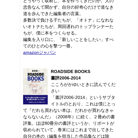
どうやって取材し、本を作ってきたのか。人の
忠告なんて聞かず、自分の好奇心だけで道なき
道を歩んできた編集者の言葉。
多数決で負ける子たちが、「オトナ」になれな
いオトナたちが、周回遅れのトップランナーた
ちが、僕に本をつくらせる。
編集を入り口に、「新しいことをしたい」すべ
てのひとの心を撃つ一冊。
amazonジャパン
ROADSIDE BOOKS
書評2006-2014
こころがかゆいときに読んでくだ
さい
「書評2006-2014」というサブタ
イトルのとおり、これは僕にとっ
て『だれも買わない本は、だれかが買わなきゃ
ならないんだ』（2008年）に続く、２冊めの書
評集。ほぼ80冊分の書評というか、リポートが
収められていて、巻末にはこれまで出してきた
自分の本の（編集を担当した作品集などは除