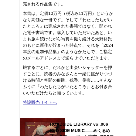
売される作品集です。
本書は、定価10万円（税込み11万円）というか
なり高価な一冊です。そして『わたしたちがい
たところ』は完成された書籍ではなく、開かれ
た電子書籍です。購入していただいたあと、い
まも旅を続けながら写真を撮り続ける天野裕氏
のもとに新作が貯まった時点で、それを「2024
年度の追加作品集」のようなかたちで、ご指定
のメールアドレスまで送らせていただきます。
旅するごとに、だれかと出会いシャッターを押
すごとに、読者のみなさんと一緒に拡がりつづ
ける時間と空間の痕跡、残香、傷痕……そんな
ふうに『わたしたちがいたところ』とお付き合
いいただけたらと願っています。
特設販売サイトへ
ROADSIDE LIBRARY vol.006
BED SIDE MUSIC――めくるめ