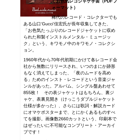
くお色気レコジャケ宇宙（PDFフ
ォーマット）
稀代のレコード・コレクターでも
ある山口‘Gucci’佳宏氏が長年収集してきた、
「お色気たっぷりのレコードジャケットに収め
られた和製インストルメンタル・ミュージッ
ク」という、キワモノ中のキワモノ・コレクシ
ョン。
1960年代から70年代初期にかけて各レコード会
社から無数にリリースされ、いつのまにか跡形
もなく消えてしまった、「夜のムードを高め
る」ためのインスト・レコードという音楽ジャ
ンルがあった。アルバム、シングル盤あわせて
855枚！ その表ジャケットはもちろん、裏ジ
ャケ、表裏見開き（けっこうダブルジャケット
仕様が多かった）、さらには歌詞・解説カード
にオマケポスターまで、とにかくあるものすべ
てを撮影。画像数2660カットという、印刷本で
はぜったいに不可能なコンプリート・アーカイ
ブです！