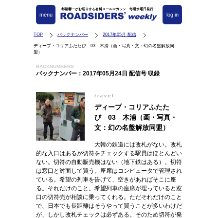
都築響一がお送りする有料メールマガジン 毎週水曜日発行！
menu
log in
TOP
バックナンバー
2017年05月 配信
ディープ・コリアふたたび 03 木浦（画・写真・文：幻の名盤解放同
盟）
BACKNUMBERS
バックナンバー：2017年05月24日 配信号 収録
travel
ディープ・コリアふたた
び 03 木浦（画・写真・
文：幻の名盤解放同盟）
大韓の鉄道には改札がない。改札
的な入口はあるが切符をチェックする駅員はほとんどい
ない。切符の自動販売機はない（地下鉄はある）。切符
は窓口と対面して買う。座席はコンピュータで管理され
ている。希望の列車を告げて、空きがあればそこに座
る。それだけのこと。希望列車の座席が埋っていると窓
口の切符売が相談に乗ってくれる。ただそれだけのこと
で、日本でも長距離はそうやって買うことが多いわけだ
が、しかし改札チェックは必ずある。そのため切符が発