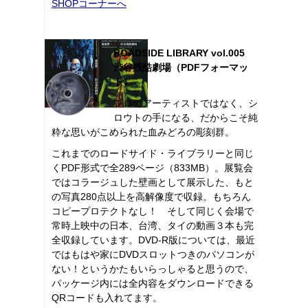
SHOPコーナーへ
ROADSIDE LIBRARY vol.005
渋谷残酷劇場（PDFフォーマッ
ト）
プロのアーティストではなく、シ
ロウトの手になる、だからこそ純
粋な思いがこめられた血みどろの彫刻群。
これまでのロードサイド・ライブラリーと同じ
くPDF形式で全289ページ（833MB）。展覧会
ではコラージュした壁画として展示した、もと
の写真280点以上を高解像度で収録。もちろん
コピープロテクトなし！ そして同じく会場で
常時上映中の日本、台湾、タイの動画３本も完
全収録しています。DVD-R版については、最近
ではもはや家にDVDスロットつきのパソコンが
ない！というかたもいらっしゃると思うので、
パッケージ内には全内容をダウンロードできる
QRコードも入れてます。