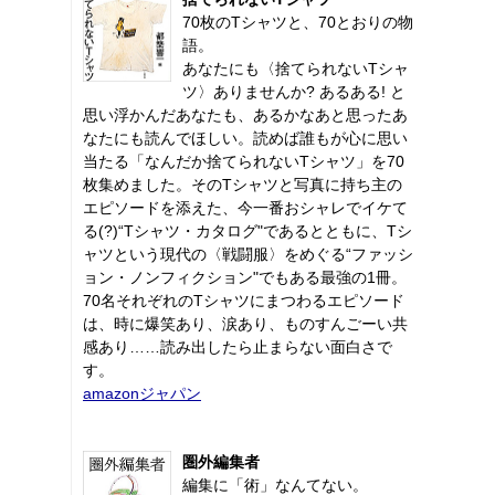
70枚のTシャツと、70とおりの物
語。
あなたにも〈捨てられないTシャ
ツ〉ありませんか? あるある! と
思い浮かんだあなたも、あるかなあと思ったあ
なたにも読んでほしい。読めば誰もが心に思い
当たる「なんだか捨てられないTシャツ」を70
枚集めました。そのTシャツと写真に持ち主の
エピソードを添えた、今一番おシャレでイケて
る(?)“Tシャツ・カタログ"であるとともに、Tシ
ャツという現代の〈戦闘服〉をめぐる“ファッシ
ョン・ノンフィクション"でもある最強の1冊。
70名それぞれのTシャツにまつわるエピソード
は、時に爆笑あり、涙あり、ものすんごーい共
感あり……読み出したら止まらない面白さで
す。
amazonジャパン
圏外編集者
編集に「術」なんてない。