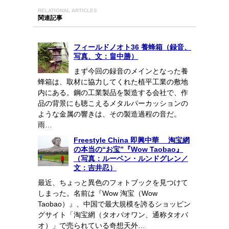
RELATIONAL ARTICLES
関連記事
フィールドノオト36 養蜂箱（録音、
写真、文：畠中勝）
まず今回の録音のメインとなった養
蜂箱は、取材に協力してくれた植平工業の敷地
内にある。鋼の工業製品を製造する会社で、作
品の背景にも聴こえるメタルパーカッションの
ような金属の響きは、その製造過程の音だ。
雨…
Freestyle China 即興中華 淘宝網
の本当の“お宝”『Wow Taobao』
（写真：ルーベン・ルンドグレン／
文：吉井忍）
最近、ちょっと異色のフォトブックを見つけて
しまった。名前は『Wow 淘宝（Wow
Taobao）』、中国で最大規模を誇るショッピン
グサイト「淘宝網（タオバオワン、通称タオバ
オ）」で売られている奇想天外…