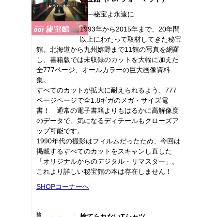
――秘宝よ永遠に
1993年から2015年まで、20年間
以上にわたって取材してきた秘宝
館。北海道から九州嬉野まで11館の写真を網羅
し、書籍版では未収録のカットを大幅に加えた
全777ページ、オールカラーの巨大画像資料
集。
すべてのカットが拡大に耐えられるよう、777
ページページで全1.8ギガのメガ・サイズ電
書！ 通常の電子書籍よりもはるかに高解像度
のデータで、気になるディテールもクローズア
ップ可能です。
1990年代の撮影はフィルムだったため、今回は
掲載するすべてのカットをスキャンし直した
「オリジナルからのデジタル・リマスター」。
これより詳しい秘宝館の本は存在しません！
SHOPコーナーへ
捨てられないTシャツ