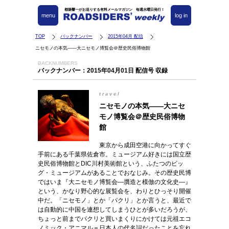
都築響一がお送りする有料メールマガジン 毎週水曜日発行！
menu
log in
TOP
バックナンバー
2015年04月 配信
ニセモノの本気――大ニセモノ博覧会＠歴史民俗博物館
BACKNUMBERS
バックナンバー：2015年04月01日 配信号 収録
travel
ニセモノの本気――大ニセ
モノ博覧会＠歴史民俗博物
館
東京から成田空港に向かってすぐ
手前にある千葉県佐倉市。ミュージアム好きには国立歴
史民俗博物館とDIC川村美術館という、ふたつのビッ
グ・ミュージアムがあることでおなじみ。その歴史民博
ではいま『大ニセモノ博覧会―贋造と模倣の文化史―』
という、かなり野心的な展覧会を、わりとひっそり開催
中だ。「ニセモノ」とか「パクリ」とか言うと、最近で
は自動的に中国を連想してしまうひとが多いだろうが、
ちょっと前までパクリと買いまくりにかけては元祖エコ
ノミック・アニマル＝日本人の代名詞だったことを忘れ