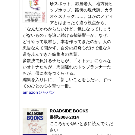
珍スポット、独居老人、地方発ヒ
ップホップ、路傍の現代詩、カラ
オケスナック……。ほかのメディ
アとはまったく違う視点から、
「なんだかわからないけど、気になってしょう
がないもの」を追い続ける都築響一が、なぜ、
どうやって取材し、本を作ってきたのか。人の
忠告なんて聞かず、自分の好奇心だけで道なき
道を歩んできた編集者の言葉。
多数決で負ける子たちが、「オトナ」になれな
いオトナたちが、周回遅れのトップランナーた
ちが、僕に本をつくらせる。
編集を入り口に、「新しいことをしたい」すべ
てのひとの心を撃つ一冊。
amazonジャパン
ROADSIDE BOOKS
書評2006-2014
こころがかゆいときに読んでくだ
さい