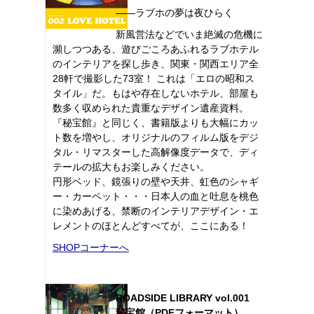
――ラブホの夢は夜ひらく
新風営法などでいま絶滅の危機に
瀕しつつある、遊びごころあふれるラブホテル
のインテリアを探し歩き、関東・関西エリア全
28軒で撮影した73室！ これは「エロの昭和ス
タイル」だ。もはや存在しないホテル、部屋も
数多く収められた貴重なデザイン遺産資料。
『秘宝館』と同じく、書籍版よりも大幅にカッ
ト数を増やし、オリジナルのフィルム版をデジ
タル・リマスターした高解像度データで、ディ
テールの拡大もお楽しみください。
円形ベッド、鏡張りの壁や天井、虹色のシャギ
ー・カーペット・・・日本人の血と吐息を桃色
に染めあげる、禁断のインテリアデザイン・エ
レメントのほとんどすべてが、ここにある！
SHOPコーナーへ
ROADSIDE LIBRARY vol.001
秘宝館（PDFフォーマット）