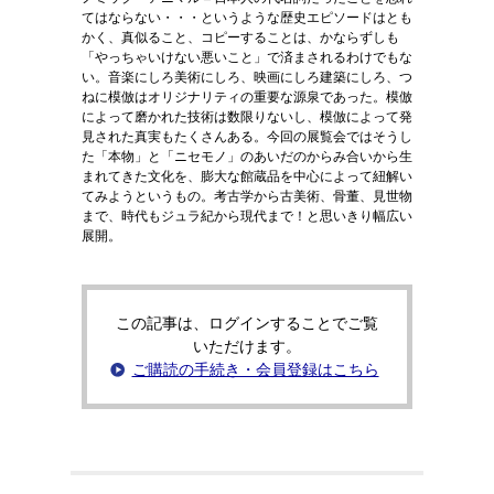
てはならない・・・というような歴史エピソードはとも
かく、真似ること、コピーすることは、かならずしも
「やっちゃいけない悪いこと」で済まされるわけでもな
い。音楽にしろ美術にしろ、映画にしろ建築にしろ、つ
ねに模倣はオリジナリティの重要な源泉であった。模倣
によって磨かれた技術は数限りないし、模倣によって発
見された真実もたくさんある。今回の展覧会ではそうし
た「本物」と「ニセモノ」のあいだのからみ合いから生
まれてきた文化を、膨大な館蔵品を中心によって紐解い
てみようというもの。考古学から古美術、骨董、見世物
まで、時代もジュラ紀から現代まで！と思いきり幅広い
展開。
この記事は、ログインすることでご覧
いただけます。
ご購読の手続き・会員登録はこちら