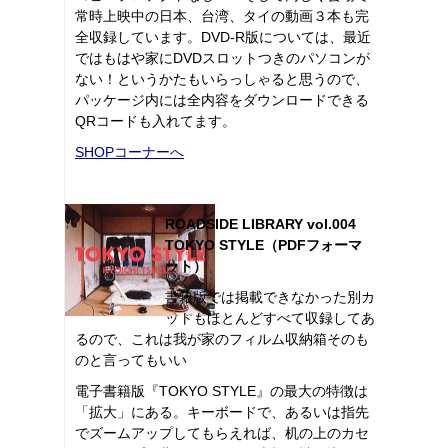
常時上映中の日本、台湾、タイの動画３本も完
全収録しています。DVD-R版については、最近
ではもはや家にDVDスロットつきのパソコンが
ない！というかたもいらっしゃると思うので、
パッケージ内には全内容をダウンロードできる
QRコードも入れてます。
SHOPコーナーへ
ROADSIDE LIBRARY vol.004
TOKYO STYLE（PDFフォーマ
ット）
書籍版では掲載できなかった別カ
ットもほとんどすべて収録してあ
るので、これは我が家のフィルム収納箱そのも
のと言ってもいい
電子書籍版『TOKYO STYLE』の最大の特徴は
「拡大」にある。キーボードで、あるいは指先
でズームアップしてもらえれば、机の上のカセ