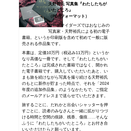
天野裕氏 写真集『わたしたちが
いたところ』
（PDFフォーマット）
ロードサイダーズではおなじみの
写真家・天野裕氏による初の電子
書籍。というか印刷版を含めて初めて一般に販
売される作品集です。
本書は、定価10万円（税込み11万円）というか
なり高価な一冊です。そして『わたしたちがい
たところ』は完成された書籍ではなく、開かれ
た電子書籍です。購入していただいたあと、い
まも旅を続けながら写真を撮り続ける天野裕氏
のもとに新作が貯まった時点で、それを「2024
年度の追加作品集」のようなかたちで、ご指定
のメールアドレスまで送らせていただきます。
旅するごとに、だれかと出会いシャッターを押
すごとに、読者のみなさんと一緒に拡がりつづ
ける時間と空間の痕跡、残香、傷痕……そんな
ふうに『わたしたちがいたところ』とお付き合
いいただけたらと願っています。