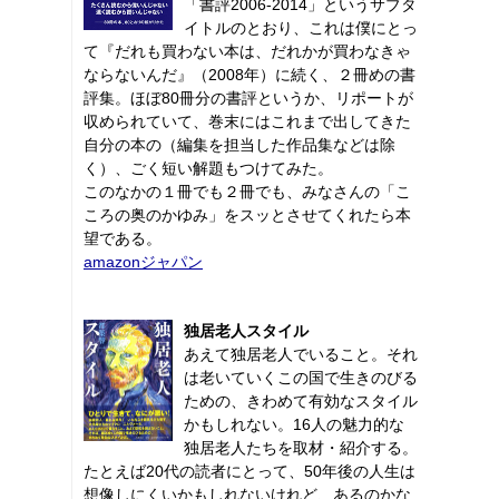
「書評2006-2014」というサブタ
イトルのとおり、これは僕にとっ
て『だれも買わない本は、だれかが買わなきゃ
ならないんだ』（2008年）に続く、２冊めの書
評集。ほぼ80冊分の書評というか、リポートが
収められていて、巻末にはこれまで出してきた
自分の本の（編集を担当した作品集などは除
く）、ごく短い解題もつけてみた。
このなかの１冊でも２冊でも、みなさんの「こ
ころの奥のかゆみ」をスッとさせてくれたら本
望である。
amazonジャパン
独居老人スタイル
あえて独居老人でいること。それ
は老いていくこの国で生きのびる
ための、きわめて有効なスタイル
かもしれない。16人の魅力的な
独居老人たちを取材・紹介する。
たとえば20代の読者にとって、50年後の人生は
想像しにくいかもしれないけれど、あるのかな