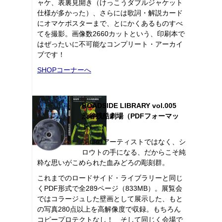
ャケ、表裏見開き（けっこうダブルジャケット
仕様が多かった）、さらには歌詞・解説カード
にオマケポスターまで、とにかくあるものすべ
てを撮影。画像数2660カットという、印刷本で
はぜったいに不可能なコンプリート・アーカイ
ブです！
SHOPコーナーへ
ROADSIDE LIBRARY vol.005
渋谷残酷劇場（PDFフォーマッ
ト）
プロのアーティストではなく、シ
ロウトの手になる、だからこそ純
粋な思いがこめられた血みどろの彫刻群。
これまでのロードサイド・ライブラリーと同じ
くPDF形式で全289ページ（833MB）。展覧会
ではコラージュした壁画として展示した、もと
の写真280点以上を高解像度で収録。もちろん
コピープロテクトなし！ そして同じく会場で