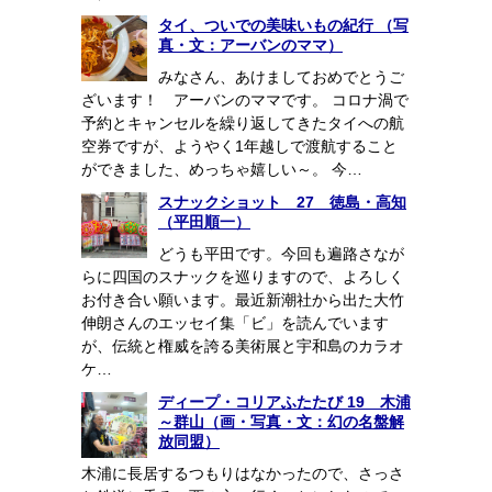
タイ、ついでの美味いもの紀行 （写
真・文：アーバンのママ）
みなさん、あけましておめでとうご
ざいます！ アーバンのママです。 コロナ渦で
予約とキャンセルを繰り返してきたタイへの航
空券ですが、ようやく1年越しで渡航すること
ができました、めっちゃ嬉しい～。 今…
スナックショット 27 徳島・高知
（平田順一）
どうも平田です。今回も遍路さなが
らに四国のスナックを巡りますので、よろしく
お付き合い願います。最近新潮社から出た大竹
伸朗さんのエッセイ集「ビ」を読んでいます
が、伝統と権威を誇る美術展と宇和島のカラオ
ケ…
ディープ・コリアふたたび 19 木浦
～群山（画・写真・文：幻の名盤解
放同盟）
木浦に長居するつもりはなかったので、さっさ