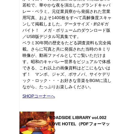
若松で、華やかな夜を演出したグランドキャバ
レー・ベラミ。元従業員寮から発掘された営業
用写真、およそ1400枚をすべて高解像度スキャ
ンして掲載しました。データサイズ・約2ギガ
バイト！ メガ・ボリュームのダウンロード版
／USB版デジタル写真集です。
ベラミ30年間の歴史をたどる調査資料も完全掲
載。さらに写真と共に発掘された当時の８ミリ
映像が、動画ファイルとしてご覧いただけま
す。昭和のキャバレー世界をビジュアルで体感
できる、これ以上の画像資料はどこにもないは
ず！ マンボ、ジャズ、ボサノバ、サイケデリ
ック・ロック・・・お好きな音楽をBGMに流し
ながら、たっぷりお楽しみください。
SHOPコーナーへ
ROADSIDE LIBRARY vol.002
LOVE HOTEL（PDFフォーマッ
ト）