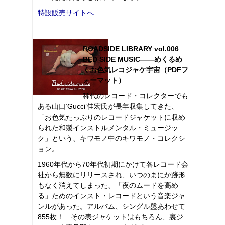
特設販売サイトへ
ROADSIDE LIBRARY vol.006
BED SIDE MUSIC――めくるめ
くお色気レコジャケ宇宙（PDFフ
ォーマット）
稀代のレコード・コレクターでも
ある山口‘Gucci’佳宏氏が長年収集してきた、
「お色気たっぷりのレコードジャケットに収め
られた和製インストルメンタル・ミュージッ
ク」という、キワモノ中のキワモノ・コレクシ
ョン。
1960年代から70年代初期にかけて各レコード会
社から無数にリリースされ、いつのまにか跡形
もなく消えてしまった、「夜のムードを高め
る」ためのインスト・レコードという音楽ジャ
ンルがあった。アルバム、シングル盤あわせて
855枚！ その表ジャケットはもちろん、裏ジ