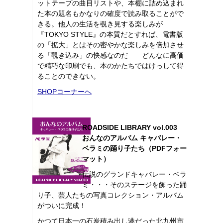
ットテープの曲目リストや、本棚に詰め込まれ
た本の題名もかなりの確度で読み取ることがで
きる。他人の生活を覗き見する楽しみが
『TOKYO STYLE』の本質だとすれば、電書版
の「拡大」とはその密やかな楽しみを倍加させ
る「覗き込み」の快感なのだ――どんなに高価
で精巧な印刷でも、本のかたちではけっして得
ることのできない。
SHOPコーナーへ
ROADSIDE LIBRARY vol.003
おんなのアルバム キャバレー・
ベラミの踊り子たち（PDFフォー
マット）
伝説のグランドキャバレー・ベラ
ミ・・・そのステージを飾った踊
り子、芸人たちの写真コレクション・アルバム
がついに完成！
かつて日本一の石炭積み出し港だった北九州市