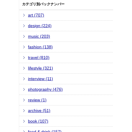
カテゴリ別バックナンバー
art (707)
design (224)
music (203)
fashion (138)
travel (810)
lifestyle (321)
interview (11)
photography (476)
review (1)
archive (51)
book (107)
food & drink (157)