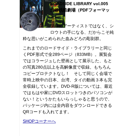
ROADSIDE LIBRARY vol.005
渋谷残酷劇場（PDFフォーマッ
ト）
プロのアーティストではなく、シ
ロウトの手になる、だからこそ純
粋な思いがこめられた血みどろの彫刻群。
これまでのロードサイド・ライブラリーと同じ
くPDF形式で全289ページ（833MB）。展覧会
ではコラージュした壁画として展示した、もと
の写真280点以上を高解像度で収録。もちろん
コピープロテクトなし！ そして同じく会場で
常時上映中の日本、台湾、タイの動画３本も完
全収録しています。DVD-R版については、最近
ではもはや家にDVDスロットつきのパソコンが
ない！というかたもいらっしゃると思うので、
パッケージ内には全内容をダウンロードできる
QRコードも入れてます。
SHOPコーナーへ