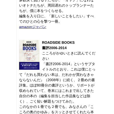
いオトナたちが、周回遅れのトップランナーた
ちが、僕に本をつくらせる。
編集を入り口に、「新しいことをしたい」すべ
てのひとの心を撃つ一冊。
amazonジャパン
ROADSIDE BOOKS
書評2006-2014
こころがかゆいときに読んでくだ
さい
「書評2006-2014」というサブタ
イトルのとおり、これは僕にとっ
て『だれも買わない本は、だれかが買わなきゃ
ならないんだ』（2008年）に続く、２冊めの書
評集。ほぼ80冊分の書評というか、リポートが
収められていて、巻末にはこれまで出してきた
自分の本の（編集を担当した作品集などは除
く）、ごく短い解題もつけてみた。
このなかの１冊でも２冊でも、みなさんの「こ
ころの奥のかゆみ」をスッとさせてくれたら本