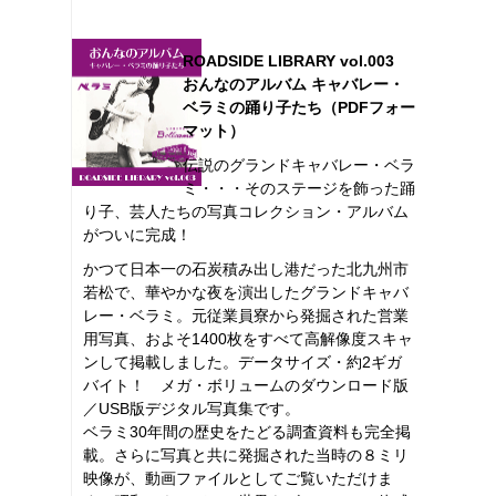
ROADSIDE LIBRARY vol.003
おんなのアルバム キャバレー・
ベラミの踊り子たち（PDFフォー
マット）
伝説のグランドキャバレー・ベラ
ミ・・・そのステージを飾った踊
り子、芸人たちの写真コレクション・アルバム
がついに完成！
かつて日本一の石炭積み出し港だった北九州市
若松で、華やかな夜を演出したグランドキャバ
レー・ベラミ。元従業員寮から発掘された営業
用写真、およそ1400枚をすべて高解像度スキャ
ンして掲載しました。データサイズ・約2ギガ
バイト！ メガ・ボリュームのダウンロード版
／USB版デジタル写真集です。
ベラミ30年間の歴史をたどる調査資料も完全掲
載。さらに写真と共に発掘された当時の８ミリ
映像が、動画ファイルとしてご覧いただけま