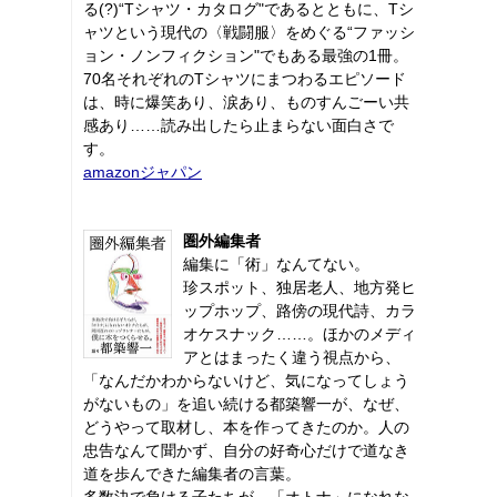
る(?)“Tシャツ・カタログ"であるとともに、Tシ
ャツという現代の〈戦闘服〉をめぐる“ファッシ
ョン・ノンフィクション"でもある最強の1冊。
70名それぞれのTシャツにまつわるエピソード
は、時に爆笑あり、涙あり、ものすんごーい共
感あり……読み出したら止まらない面白さで
す。
amazonジャパン
圏外編集者
編集に「術」なんてない。
珍スポット、独居老人、地方発ヒ
ップホップ、路傍の現代詩、カラ
オケスナック……。ほかのメディ
アとはまったく違う視点から、
「なんだかわからないけど、気になってしょう
がないもの」を追い続ける都築響一が、なぜ、
どうやって取材し、本を作ってきたのか。人の
忠告なんて聞かず、自分の好奇心だけで道なき
道を歩んできた編集者の言葉。
多数決で負ける子たちが、「オトナ」になれな