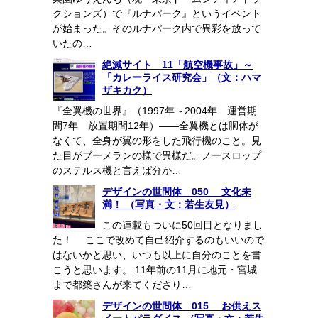
クションズ）で『ルナパーク』というイベント
が始まった。そのルナパーク内で異彩を放って
いたの…
絶滅サイト 11「航空機事故」～
「カレーライス研究会」（文：ハマ
ザキカク）
『全翼機の世界』（1997年～2004年 運営期
間7年 放置期間12年）――全翼機とは胴体が
なくて、全身が翼の形をした飛行機のこと。見
た目がブーメランの様で異様だ。ノースロップ
のステルス機と言えば分か…
デザインの世間体 050 文化未
満！ （写真・文：若生友見）
この連載もついに50回目となりまし
た！ ここで改めて自己紹介するのもいいので
はないかと思い、いつも以上に自分のことを書
こうと思います。 11年前の11月に地元・宮城
まで都築さんが来てくださり…
デザインの世間体 015 お供えス