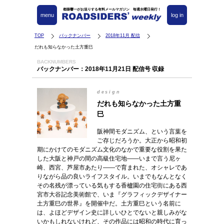
都築響一がお送りする有料メールマガジン 毎週水曜日発行！
menu
log in
TOP
バックナンバー
2018年11月 配信
だれも知らなかった土方重巳
BACKNUMBERS
バックナンバー：2018年11月21日 配信号 収録
design
だれも知らなかった土方重
巳
阪神間モダニズム、という言葉を
ご存じだろうか。大正から昭和初
期にかけてのモダニズム文化のなかで重要な役割を果た
した大阪と神戸の間の高級住宅地――いまで言う尼ヶ
崎、西宮、芦屋市あたり――で育まれた、オシャレであ
りながら品の良いライフスタイル。いまでもなんとなく
その名残が漂っている気もする香櫨園の住宅街にある西
宮市大谷記念美術館で、いま『グラフィックデザイナー
土方重巳の世界』を開催中だ。土方重巳という名前に
は、よほどデザイン史に詳しいひとでないと親しみがな
いかもしれないけれど、その作品には昭和の時代に育っ