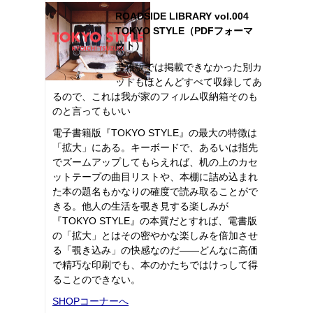
ROADSIDE LIBRARY vol.004
TOKYO STYLE（PDFフォーマ
ット）
書籍版では掲載できなかった別カ
ットもほとんどすべて収録してあ
るので、これは我が家のフィルム収納箱そのも
のと言ってもいい
電子書籍版『TOKYO STYLE』の最大の特徴は
「拡大」にある。キーボードで、あるいは指先
でズームアップしてもらえれば、机の上のカセ
ットテープの曲目リストや、本棚に詰め込まれ
た本の題名もかなりの確度で読み取ることがで
きる。他人の生活を覗き見する楽しみが
『TOKYO STYLE』の本質だとすれば、電書版
の「拡大」とはその密やかな楽しみを倍加させ
る「覗き込み」の快感なのだ――どんなに高価
で精巧な印刷でも、本のかたちではけっして得
ることのできない。
SHOPコーナーへ