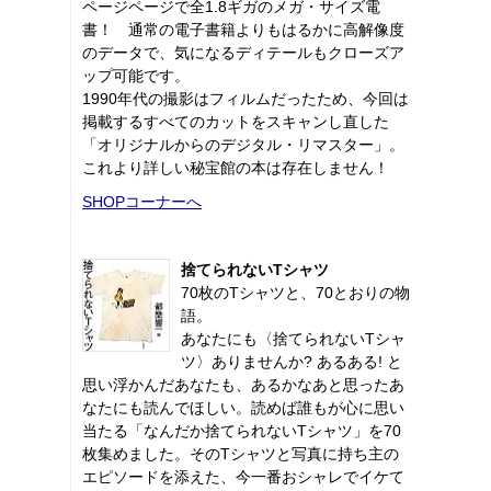
ページページで全1.8ギガのメガ・サイズ電
書！ 通常の電子書籍よりもはるかに高解像度
のデータで、気になるディテールもクローズア
ップ可能です。
1990年代の撮影はフィルムだったため、今回は
掲載するすべてのカットをスキャンし直した
「オリジナルからのデジタル・リマスター」。
これより詳しい秘宝館の本は存在しません！
SHOPコーナーへ
捨てられないTシャツ
70枚のTシャツと、70とおりの物
語。
あなたにも〈捨てられないTシャ
ツ〉ありませんか? あるある! と
思い浮かんだあなたも、あるかなあと思ったあ
なたにも読んでほしい。読めば誰もが心に思い
当たる「なんだか捨てられないTシャツ」を70
枚集めました。そのTシャツと写真に持ち主の
エピソードを添えた、今一番おシャレでイケて