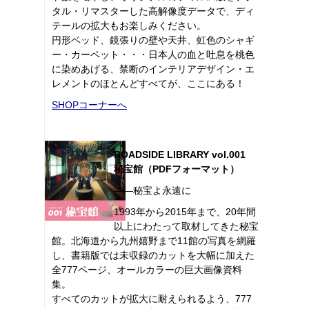
タル・リマスターした高解像度データで、ディ
テールの拡大もお楽しみください。
円形ベッド、鏡張りの壁や天井、虹色のシャギ
ー・カーペット・・・日本人の血と吐息を桃色
に染めあげる、禁断のインテリアデザイン・エ
レメントのほとんどすべてが、ここにある！
SHOPコーナーへ
ROADSIDE LIBRARY vol.001
秘宝館（PDFフォーマット）
――秘宝よ永遠に
1993年から2015年まで、20年間
以上にわたって取材してきた秘宝
館。北海道から九州嬉野まで11館の写真を網羅
し、書籍版では未収録のカットを大幅に加えた
全777ページ、オールカラーの巨大画像資料
集。
すべてのカットが拡大に耐えられるよう、777