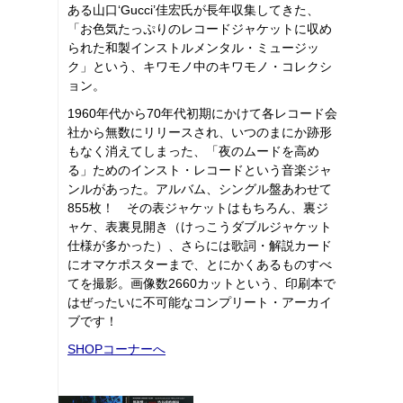
ある山口‘Gucci’佳宏氏が長年収集してきた、
「お色気たっぷりのレコードジャケットに収め
られた和製インストルメンタル・ミュージッ
ク」という、キワモノ中のキワモノ・コレクシ
ョン。
1960年代から70年代初期にかけて各レコード会
社から無数にリリースされ、いつのまにか跡形
もなく消えてしまった、「夜のムードを高め
る」ためのインスト・レコードという音楽ジャ
ンルがあった。アルバム、シングル盤あわせて
855枚！ その表ジャケットはもちろん、裏ジ
ャケ、表裏見開き（けっこうダブルジャケット
仕様が多かった）、さらには歌詞・解説カード
にオマケポスターまで、とにかくあるものすべ
てを撮影。画像数2660カットという、印刷本で
はぜったいに不可能なコンプリート・アーカイ
ブです！
SHOPコーナーへ