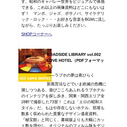
す。昭和のキャバレー世界をビジュアルで体感
できる、これ以上の画像資料はどこにもないは
ず！ マンボ、ジャズ、ボサノバ、サイケデリ
ック・ロック・・・お好きな音楽をBGMに流し
ながら、たっぷりお楽しみください。
SHOPコーナーへ
ROADSIDE LIBRARY vol.002
LOVE HOTEL（PDFフォーマッ
ト）
――ラブホの夢は夜ひらく
新風営法などでいま絶滅の危機に
瀕しつつある、遊びごころあふれるラブホテル
のインテリアを探し歩き、関東・関西エリア全
28軒で撮影した73室！ これは「エロの昭和ス
タイル」だ。もはや存在しないホテル、部屋も
数多く収められた貴重なデザイン遺産資料。
『秘宝館』と同じく、書籍版よりも大幅にカッ
ト数を増やし、オリジナルのフィルム版をデジ