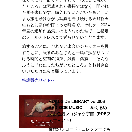
たところ』は完成された書籍ではなく、開かれ
た電子書籍です。購入していただいたあと、い
まも旅を続けながら写真を撮り続ける天野裕氏
のもとに新作が貯まった時点で、それを「2024
年度の追加作品集」のようなかたちで、ご指定
のメールアドレスまで送らせていただきます。
旅するごとに、だれかと出会いシャッターを押
すごとに、読者のみなさんと一緒に拡がりつづ
ける時間と空間の痕跡、残香、傷痕……そんな
ふうに『わたしたちがいたところ』とお付き合
いいただけたらと願っています。
特設販売サイトへ
ROADSIDE LIBRARY vol.006
BED SIDE MUSIC――めくるめ
くお色気レコジャケ宇宙（PDFフ
ォーマット）
稀代のレコード・コレクターでも