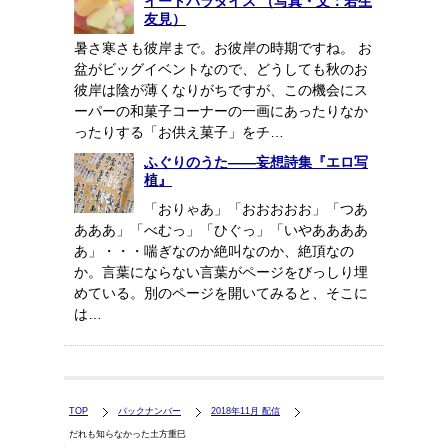
イートパラダイス （写真・文：若生
友見）
暑さ寒さも彼岸まで。お彼岸の時期ですね。 お
盆がビッグイベントなので、どうしても秋のお
彼岸は陰が薄くなりがちですが、この機会にス
ーパーの和菓子コーナーの一画にあったりなか
ったりする「お供え菓子」をチ…
ふぐりのうた――妄想詩集『エロ写
植』
「おりゃあ」「おおおおお」「つあ
あああ」「べむっ」「ひぐっ」「いやああああ
あ」・・・喘ぎなのか絶叫なのか、絶頂なの
か。言葉にならない言葉がページをびっしり埋
めている。別のページを開いてみると、そこに
は…
TOP
バックナンバー
2018年11月 配信
だれも知らなかった土方重巳