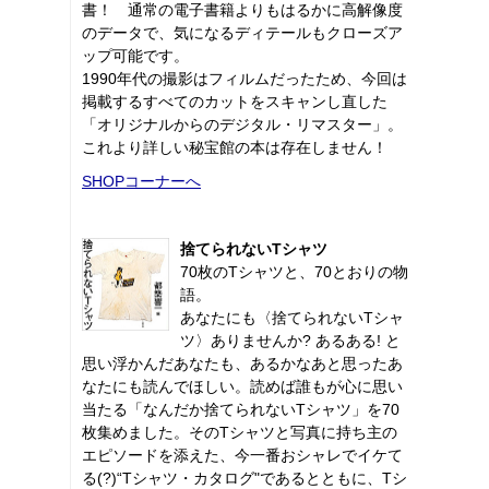
書！ 通常の電子書籍よりもはるかに高解像度
のデータで、気になるディテールもクローズア
ップ可能です。
1990年代の撮影はフィルムだったため、今回は
掲載するすべてのカットをスキャンし直した
「オリジナルからのデジタル・リマスター」。
これより詳しい秘宝館の本は存在しません！
SHOPコーナーへ
捨てられないTシャツ
70枚のTシャツと、70とおりの物
語。
あなたにも〈捨てられないTシャ
ツ〉ありませんか? あるある! と
思い浮かんだあなたも、あるかなあと思ったあ
なたにも読んでほしい。読めば誰もが心に思い
当たる「なんだか捨てられないTシャツ」を70
枚集めました。そのTシャツと写真に持ち主の
エピソードを添えた、今一番おシャレでイケて
る(?)“Tシャツ・カタログ"であるとともに、Tシ