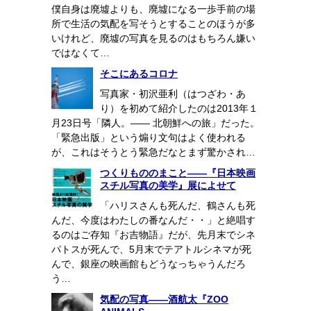
僕自身は廃墟よりも、廃墟になる一歩手前の場
所で生活の気配を写そうとすることのほうが多
いけれど、廃墟の写真を見るのはもちろん嫌い
ではなくて…
そこにあるコロナ
写真家・初沢亜利（はつざわ・あ
り）を初めて紹介したのは2013年１
月23日号「隣人。―― 北朝鮮への旅」だった。
「緊急出版」という煽り文句はよく使われる
が、これはそうとう緊急だなとまず驚かされ…
つくりもののまこと――『日本映画
スチル写真の美学』展によせて
「ハリスさんも死んだ、鶴さんも死
んだ、今度はわたしの番なんだ・・」と絶唱す
るのはご存知『お吉物語』だが、先月末でシネ
パトスが死んで、5月末でテアトルシネマが死
んで、銀座の映画館もどうなっちゃうんだろ
う…
気配の写真――酒航太『ZOO