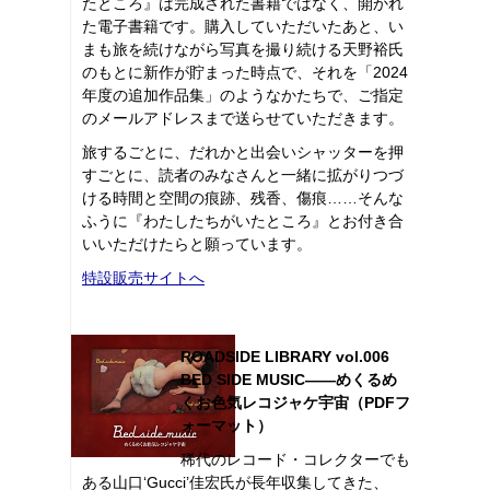
たところ』は完成された書籍ではなく、開かれ
た電子書籍です。購入していただいたあと、い
まも旅を続けながら写真を撮り続ける天野裕氏
のもとに新作が貯まった時点で、それを「2024
年度の追加作品集」のようなかたちで、ご指定
のメールアドレスまで送らせていただきます。
旅するごとに、だれかと出会いシャッターを押
すごとに、読者のみなさんと一緒に拡がりつづ
ける時間と空間の痕跡、残香、傷痕……そんな
ふうに『わたしたちがいたところ』とお付き合
いいただけたらと願っています。
特設販売サイトへ
ROADSIDE LIBRARY vol.006
BED SIDE MUSIC――めくるめ
くお色気レコジャケ宇宙（PDFフ
ォーマット）
稀代のレコード・コレクターでも
ある山口‘Gucci’佳宏氏が長年収集してきた、