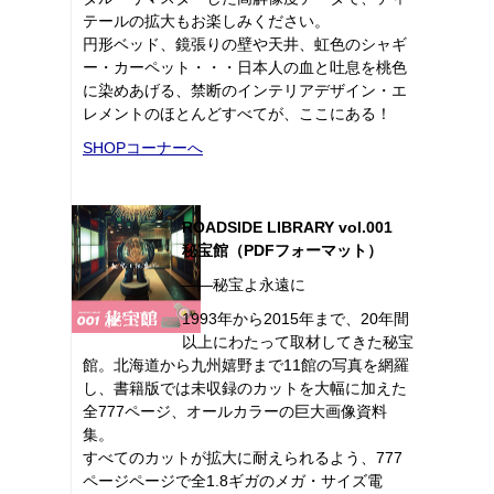
テールの拡大もお楽しみください。
円形ベッド、鏡張りの壁や天井、虹色のシャギ
ー・カーペット・・・日本人の血と吐息を桃色
に染めあげる、禁断のインテリアデザイン・エ
レメントのほとんどすべてが、ここにある！
SHOPコーナーへ
ROADSIDE LIBRARY vol.001
秘宝館（PDFフォーマット）
――秘宝よ永遠に
1993年から2015年まで、20年間
以上にわたって取材してきた秘宝
館。北海道から九州嬉野まで11館の写真を網羅
し、書籍版では未収録のカットを大幅に加えた
全777ページ、オールカラーの巨大画像資料
集。
すべてのカットが拡大に耐えられるよう、777
ページページで全1.8ギガのメガ・サイズ電