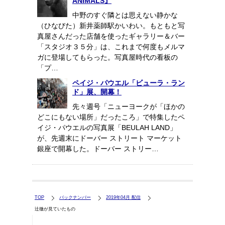
ANIMALS』
中野のすぐ隣とは思えない静かな
（ひなびた）新井薬師駅かいわい。もともと写
真屋さんだった店舗を使ったギャラリー＆バー
「スタジオ３５分」は、これまで何度もメルマ
ガに登場してもらった。写真屋時代の看板の
「プ…
ペイジ・パウエル「ビューラ・ラン
ド」展、開幕！
先々週号「ニューヨークが「ほかの
どこにもない場所」だったころ」で特集したペ
イジ・パウエルの写真展「BEULAH LAND」
が、先週末にドーバー ストリート マーケット
銀座で開幕した。ドーバー ストリー…
TOP
バックナンバー
2019年04月 配信
辻徹が見ていたもの