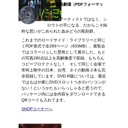
渋谷残酷劇場（PDFフォーマッ
ト）
プロのアーティストではなく、シ
ロウトの手になる、だからこそ純
粋な思いがこめられた血みどろの彫刻群。
これまでのロードサイド・ライブラリーと同じ
くPDF形式で全289ページ（833MB）。展覧会
ではコラージュした壁画として展示した、もと
の写真280点以上を高解像度で収録。もちろん
コピープロテクトなし！ そして同じく会場で
常時上映中の日本、台湾、タイの動画３本も完
全収録しています。DVD-R版については、最近
ではもはや家にDVDスロットつきのパソコンが
ない！というかたもいらっしゃると思うので、
パッケージ内には全内容をダウンロードできる
QRコードも入れてます。
SHOPコーナーへ