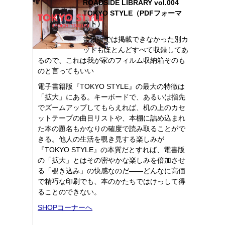
ROADSIDE LIBRARY vol.004
TOKYO STYLE（PDFフォーマ
ット）
書籍版では掲載できなかった別カ
ットもほとんどすべて収録してあ
るので、これは我が家のフィルム収納箱そのも
のと言ってもいい
電子書籍版『TOKYO STYLE』の最大の特徴は
「拡大」にある。キーボードで、あるいは指先
でズームアップしてもらえれば、机の上のカセ
ットテープの曲目リストや、本棚に詰め込まれ
た本の題名もかなりの確度で読み取ることがで
きる。他人の生活を覗き見する楽しみが
『TOKYO STYLE』の本質だとすれば、電書版
の「拡大」とはその密やかな楽しみを倍加させ
る「覗き込み」の快感なのだ――どんなに高価
で精巧な印刷でも、本のかたちではけっして得
ることのできない。
SHOPコーナーへ