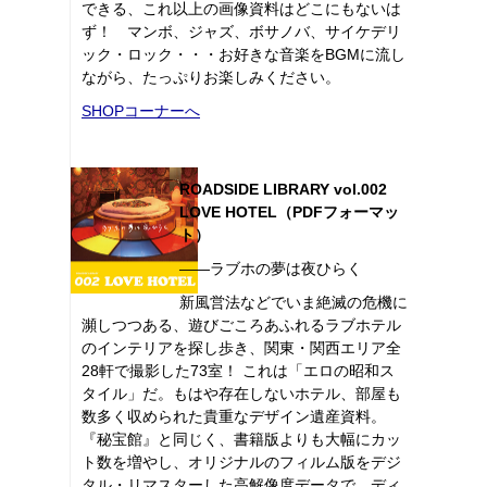
できる、これ以上の画像資料はどこにもないは
ず！ マンボ、ジャズ、ボサノバ、サイケデリ
ック・ロック・・・お好きな音楽をBGMに流し
ながら、たっぷりお楽しみください。
SHOPコーナーへ
ROADSIDE LIBRARY vol.002
LOVE HOTEL（PDFフォーマッ
ト）
――ラブホの夢は夜ひらく
新風営法などでいま絶滅の危機に
瀕しつつある、遊びごころあふれるラブホテル
のインテリアを探し歩き、関東・関西エリア全
28軒で撮影した73室！ これは「エロの昭和ス
タイル」だ。もはや存在しないホテル、部屋も
数多く収められた貴重なデザイン遺産資料。
『秘宝館』と同じく、書籍版よりも大幅にカッ
ト数を増やし、オリジナルのフィルム版をデジ
タル・リマスターした高解像度データで、ディ