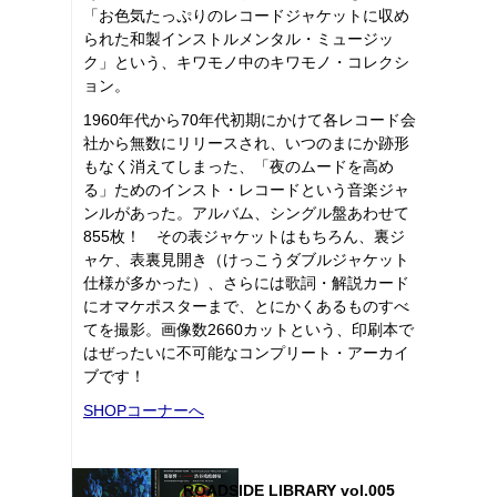
「お色気たっぷりのレコードジャケットに収め
られた和製インストルメンタル・ミュージッ
ク」という、キワモノ中のキワモノ・コレクシ
ョン。
1960年代から70年代初期にかけて各レコード会
社から無数にリリースされ、いつのまにか跡形
もなく消えてしまった、「夜のムードを高め
る」ためのインスト・レコードという音楽ジャ
ンルがあった。アルバム、シングル盤あわせて
855枚！ その表ジャケットはもちろん、裏ジ
ャケ、表裏見開き（けっこうダブルジャケット
仕様が多かった）、さらには歌詞・解説カード
にオマケポスターまで、とにかくあるものすべ
てを撮影。画像数2660カットという、印刷本で
はぜったいに不可能なコンプリート・アーカイ
ブです！
SHOPコーナーへ
ROADSIDE LIBRARY vol.005