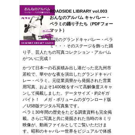
ROADSIDE LIBRARY vol.003
おんなのアルバム キャバレー・
ベラミの踊り子たち（PDFフォー
マット）
伝説のグランドキャバレー・ベラ
ミ・・・そのステージを飾った踊
り子、芸人たちの写真コレクション・アルバム
がついに完成！
かつて日本一の石炭積み出し港だった北九州市
若松で、華やかな夜を演出したグランドキャバ
レー・ベラミ。元従業員寮から発掘された営業
用写真、およそ1400枚をすべて高解像度スキャ
ンして掲載しました。データサイズ・約2ギガ
バイト！ メガ・ボリュームのダウンロード版
／USB版デジタル写真集です。
ベラミ30年間の歴史をたどる調査資料も完全掲
載。さらに写真と共に発掘された当時の８ミリ
映像が、動画ファイルとしてご覧いただけま
す。昭和のキャバレー世界をビジュアルで体感