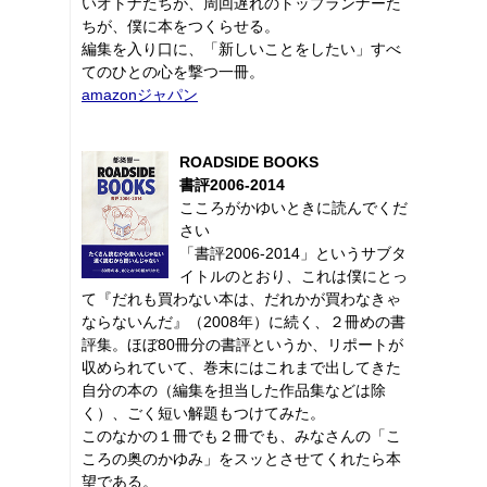
いオトナたちが、周回遅れのトップランナーた
ちが、僕に本をつくらせる。
編集を入り口に、「新しいことをしたい」すべ
てのひとの心を撃つ一冊。
amazonジャパン
ROADSIDE BOOKS
書評2006-2014
こころがかゆいときに読んでくだ
さい
「書評2006-2014」というサブタ
イトルのとおり、これは僕にとっ
て『だれも買わない本は、だれかが買わなきゃ
ならないんだ』（2008年）に続く、２冊めの書
評集。ほぼ80冊分の書評というか、リポートが
収められていて、巻末にはこれまで出してきた
自分の本の（編集を担当した作品集などは除
く）、ごく短い解題もつけてみた。
このなかの１冊でも２冊でも、みなさんの「こ
ころの奥のかゆみ」をスッとさせてくれたら本
望である。