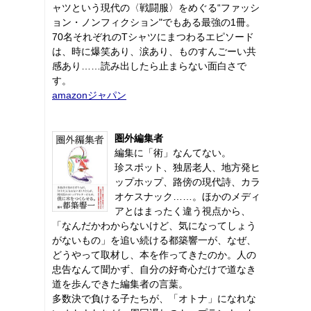
ャツという現代の〈戦闘服〉をめぐる“ファッシ
ョン・ノンフィクション"でもある最強の1冊。
70名それぞれのTシャツにまつわるエピソード
は、時に爆笑あり、涙あり、ものすんごーい共
感あり……読み出したら止まらない面白さで
す。
amazonジャパン
圏外編集者
編集に「術」なんてない。
珍スポット、独居老人、地方発ヒ
ップホップ、路傍の現代詩、カラ
オケスナック……。ほかのメディ
アとはまったく違う視点から、
「なんだかわからないけど、気になってしょう
がないもの」を追い続ける都築響一が、なぜ、
どうやって取材し、本を作ってきたのか。人の
忠告なんて聞かず、自分の好奇心だけで道なき
道を歩んできた編集者の言葉。
多数決で負ける子たちが、「オトナ」になれな