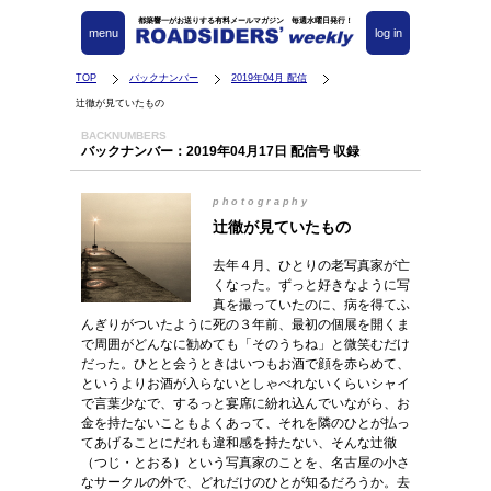
都築響一がお送りする有料メールマガジン 毎週水曜日発行！
menu
log in
TOP
バックナンバー
2019年04月 配信
辻徹が見ていたもの
BACKNUMBERS
バックナンバー：2019年04月17日 配信号 収録
photography
辻徹が見ていたもの
去年４月、ひとりの老写真家が亡
くなった。ずっと好きなように写
真を撮っていたのに、病を得てふ
んぎりがついたように死の３年前、最初の個展を開くま
で周囲がどんなに勧めても「そのうちね」と微笑むだけ
だった。ひとと会うときはいつもお酒で顔を赤らめて、
というよりお酒が入らないとしゃべれないくらいシャイ
で言葉少なで、するっと宴席に紛れ込んでいながら、お
金を持たないこともよくあって、それを隣のひとが払っ
てあげることにだれも違和感を持たない、そんな辻徹
（つじ・とおる）という写真家のことを、名古屋の小さ
なサークルの外で、どれだけのひとが知るだろうか。去