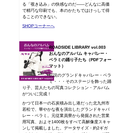
る「覗き込み」の快感なのだ――どんなに高価
で精巧な印刷でも、本のかたちではけっして得
ることのできない。
SHOPコーナーへ
ROADSIDE LIBRARY vol.003
おんなのアルバム キャバレー・
ベラミの踊り子たち（PDFフォー
マット）
伝説のグランドキャバレー・ベラ
ミ・・・そのステージを飾った踊
り子、芸人たちの写真コレクション・アルバム
がついに完成！
かつて日本一の石炭積み出し港だった北九州市
若松で、華やかな夜を演出したグランドキャバ
レー・ベラミ。元従業員寮から発掘された営業
用写真、およそ1400枚をすべて高解像度スキャ
ンして掲載しました。データサイズ・約2ギガ