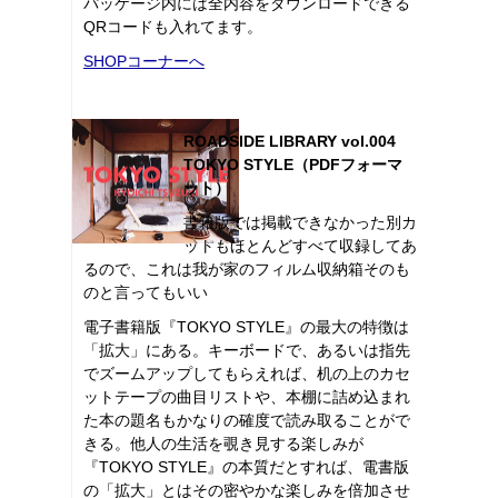
パッケージ内には全内容をダウンロードできる
QRコードも入れてます。
SHOPコーナーへ
ROADSIDE LIBRARY vol.004
TOKYO STYLE（PDFフォーマ
ット）
書籍版では掲載できなかった別カ
ットもほとんどすべて収録してあ
るので、これは我が家のフィルム収納箱そのも
のと言ってもいい
電子書籍版『TOKYO STYLE』の最大の特徴は
「拡大」にある。キーボードで、あるいは指先
でズームアップしてもらえれば、机の上のカセ
ットテープの曲目リストや、本棚に詰め込まれ
た本の題名もかなりの確度で読み取ることがで
きる。他人の生活を覗き見する楽しみが
『TOKYO STYLE』の本質だとすれば、電書版
の「拡大」とはその密やかな楽しみを倍加させ