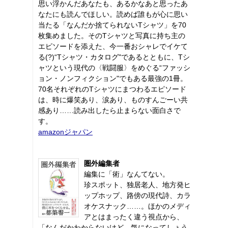
思い浮かんだあなたも、あるかなあと思ったあ
なたにも読んでほしい。読めば誰もが心に思い
当たる「なんだか捨てられないTシャツ」を70
枚集めました。そのTシャツと写真に持ち主の
エピソードを添えた、今一番おシャレでイケて
る(?)“Tシャツ・カタログ"であるとともに、Tシ
ャツという現代の〈戦闘服〉をめぐる“ファッシ
ョン・ノンフィクション"でもある最強の1冊。
70名それぞれのTシャツにまつわるエピソード
は、時に爆笑あり、涙あり、ものすんごーい共
感あり……読み出したら止まらない面白さで
す。
amazonジャパン
圏外編集者
編集に「術」なんてない。
珍スポット、独居老人、地方発ヒ
ップホップ、路傍の現代詩、カラ
オケスナック……。ほかのメディ
アとはまったく違う視点から、
「なんだかわからないけど、気になってしょう