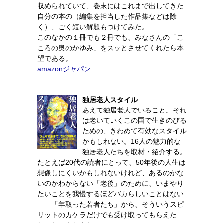
収められていて、巻末にはこれまで出してきた
自分の本の（編集を担当した作品集などは除
く）、ごく短い解題もつけてみた。
このなかの１冊でも２冊でも、みなさんの「こ
ころの奥のかゆみ」をスッとさせてくれたら本
望である。
amazonジャパン
独居老人スタイル
あえて独居老人でいること。それ
は老いていくこの国で生きのびる
ための、きわめて有効なスタイル
かもしれない。16人の魅力的な
独居老人たちを取材・紹介する。
たとえば20代の読者にとって、50年後の人生は
想像しにくいかもしれないけれど、あるのかな
いのかわからない「老後」のために、いまやり
たいことを我慢するほどバカらしいことはない
――「年取った若者たち」から、そういうスピ
リットのカケラだけでも受け取ってもらえた