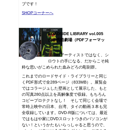
ブです！
SHOPコーナーへ
ROADSIDE LIBRARY vol.005
渋谷残酷劇場（PDFフォーマッ
ト）
プロのアーティストではなく、シ
ロウトの手になる、だからこそ純
粋な思いがこめられた血みどろの彫刻群。
これまでのロードサイド・ライブラリーと同じ
くPDF形式で全289ページ（833MB）。展覧会
ではコラージュした壁画として展示した、もと
の写真280点以上を高解像度で収録。もちろん
コピープロテクトなし！ そして同じく会場で
常時上映中の日本、台湾、タイの動画３本も完
全収録しています。DVD-R版については、最近
ではもはや家にDVDスロットつきのパソコンが
ない！というかたもいらっしゃると思うので、