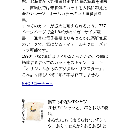
館。北海道から九州嬉野まで11館の写真を網羅
し、書籍版では未収録のカットを大幅に加えた
全777ページ、オールカラーの巨大画像資料
集。
すべてのカットが拡大に耐えられるよう、777
ページページで全1.8ギガのメガ・サイズ電
書！ 通常の電子書籍よりもはるかに高解像度
のデータで、気になるディテールもクローズア
ップ可能です。
1990年代の撮影はフィルムだったため、今回は
掲載するすべてのカットをスキャンし直した
「オリジナルからのデジタル・リマスター」。
これより詳しい秘宝館の本は存在しません！
SHOPコーナーへ
捨てられないTシャツ
70枚のTシャツと、70とおりの物
語。
あなたにも〈捨てられないTシャ
ツ〉ありませんか? あるある! と