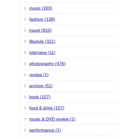
music (203)
fashion (138)
travel (810)
lifestyle (321)
interview (11)
photography (476)
review (1)
archive (51)
book (107)
food & drink (157)
music & DVD review (1)
performance (1)