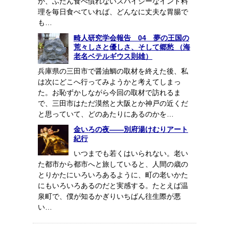
か、ふだん食べ慣れないスパイシーなインド料
理を毎日食べていれば、どんなに丈夫な胃腸で
も…
畸人研究学会報告 04 夢の王国の
荒々しさと優しさ、そして郷愁 （海
老名ベテルギウス則雄）
兵庫県の三田市で醤油鯛の取材を終えた後、私
は次にどこへ行ってみようかと考えてしまっ
た。お恥ずかしながら今回の取材で訪れるま
で、三田市はただ漠然と大阪とか神戸の近くだ
と思っていて、どのあたりにあるのかを…
金いろの夜――別府湯けむりアート
紀行
いつまでも若くはいられない。老い
た都市から都市へと旅していると、人間の歳の
とりかたにいろいろあるように、町の老いかた
にもいろいろあるのだと実感する。たとえば温
泉町で、僕が知るかぎりいちばん往生際が悪
い…