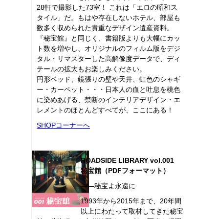
28軒で撮影した73室！ これは「エロの昭和ス
タイル」だ。もはや存在しないホテル、部屋も
数多く収められた貴重なデザイン遺産資料。
『秘宝館』と同じく、書籍版よりも大幅にカッ
ト数を増やし、オリジナルのフィルム版をデジ
タル・リマスターした高解像度データで、ディ
テールの拡大もお楽しみください。
円形ベッド、鏡張りの壁や天井、虹色のシャギ
ー・カーペット・・・日本人の血と吐息を桃色
に染めあげる、禁断のインテリアデザイン・エ
レメントのほとんどすべてが、ここにある！
SHOPコーナーへ
ROADSIDE LIBRARY vol.001
秘宝館（PDFフォーマット）
――秘宝よ永遠に
1993年から2015年まで、20年間
以上にわたって取材してきた秘宝