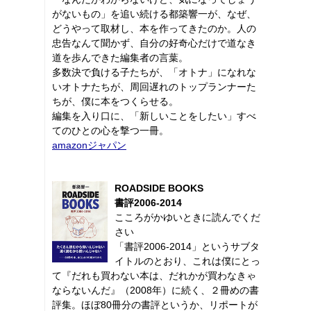
がないもの」を追い続ける都築響一が、なぜ、
どうやって取材し、本を作ってきたのか。人の
忠告なんて聞かず、自分の好奇心だけで道なき
道を歩んできた編集者の言葉。
多数決で負ける子たちが、「オトナ」になれな
いオトナたちが、周回遅れのトップランナーた
ちが、僕に本をつくらせる。
編集を入り口に、「新しいことをしたい」すべ
てのひとの心を撃つ一冊。
amazonジャパン
ROADSIDE BOOKS
書評2006-2014
こころがかゆいときに読んでくだ
さい
「書評2006-2014」というサブタ
イトルのとおり、これは僕にとっ
て『だれも買わない本は、だれかが買わなきゃ
ならないんだ』（2008年）に続く、２冊めの書
評集。ほぼ80冊分の書評というか、リポートが