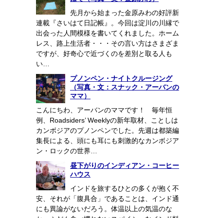
先月から始まった金原みわの好評新
連載『さいはて日記帳』。今回は淀川の川縁で
出会った人間模様を書いてくれました。ホーム
レス、路上生活者・・・その言い方はさまざま
ですが、好奇心で近づくのを差別と取る人も
い…
プノンペン・ナイトクルージング
（写真・文：スナック・アーバンの
ママ）
こんにちわ、アーバンのママです！ 毎年恒
例、Roadsiders’ Weeklyの新年取材、ことしは
カンボジアのプノンペンでした。先週は都築編
集長による、頭にも耳にも刺激的なカンボジア
ン・ロックの世界…
昼下がりのインディアン・コーヒー
ハウス
インドを旅するひとの多くが抱く不
安、それが「腹具合」であることは、インド通
にも異論がないだろう。体温以上の気温のな