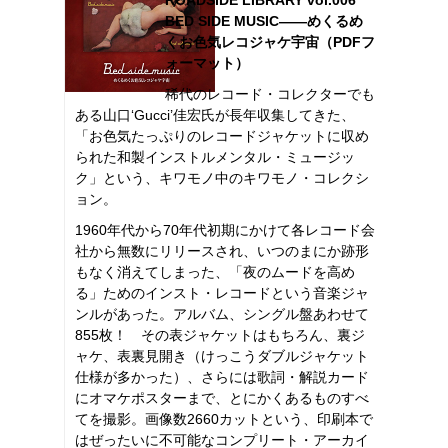
BED SIDE MUSIC――めくるめ
くお色気レコジャケ宇宙（PDFフ
ォーマット）
稀代のレコード・コレクターでも
ある山口‘Gucci’佳宏氏が長年収集してきた、
「お色気たっぷりのレコードジャケットに収め
られた和製インストルメンタル・ミュージッ
ク」という、キワモノ中のキワモノ・コレクシ
ョン。
1960年代から70年代初期にかけて各レコード会
社から無数にリリースされ、いつのまにか跡形
もなく消えてしまった、「夜のムードを高め
る」ためのインスト・レコードという音楽ジャ
ンルがあった。アルバム、シングル盤あわせて
855枚！ その表ジャケットはもちろん、裏ジ
ャケ、表裏見開き（けっこうダブルジャケット
仕様が多かった）、さらには歌詞・解説カード
にオマケポスターまで、とにかくあるものすべ
てを撮影。画像数2660カットという、印刷本で
はぜったいに不可能なコンプリート・アーカイ