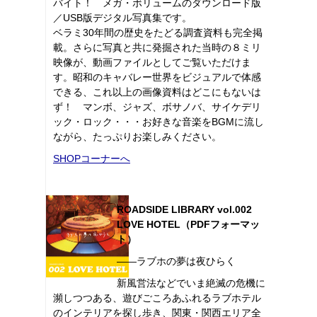
バイト！ メガ・ボリュームのダウンロード版
／USB版デジタル写真集です。
ベラミ30年間の歴史をたどる調査資料も完全掲
載。さらに写真と共に発掘された当時の８ミリ
映像が、動画ファイルとしてご覧いただけま
す。昭和のキャバレー世界をビジュアルで体感
できる、これ以上の画像資料はどこにもないは
ず！ マンボ、ジャズ、ボサノバ、サイケデリ
ック・ロック・・・お好きな音楽をBGMに流し
ながら、たっぷりお楽しみください。
SHOPコーナーへ
ROADSIDE LIBRARY vol.002
LOVE HOTEL（PDFフォーマッ
ト）
――ラブホの夢は夜ひらく
新風営法などでいま絶滅の危機に
瀕しつつある、遊びごころあふれるラブホテル
のインテリアを探し歩き、関東・関西エリア全