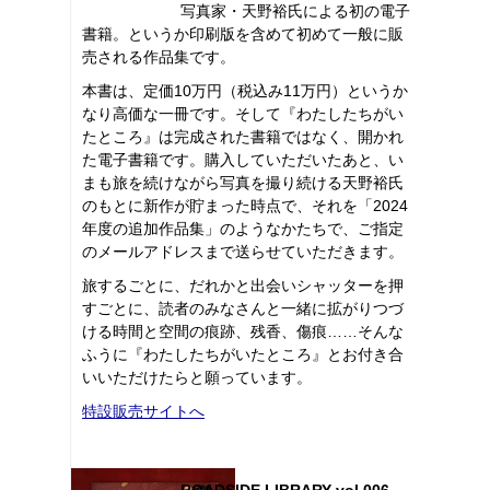
写真家・天野裕氏による初の電子
書籍。というか印刷版を含めて初めて一般に販
売される作品集です。
本書は、定価10万円（税込み11万円）というか
なり高価な一冊です。そして『わたしたちがい
たところ』は完成された書籍ではなく、開かれ
た電子書籍です。購入していただいたあと、い
まも旅を続けながら写真を撮り続ける天野裕氏
のもとに新作が貯まった時点で、それを「2024
年度の追加作品集」のようなかたちで、ご指定
のメールアドレスまで送らせていただきます。
旅するごとに、だれかと出会いシャッターを押
すごとに、読者のみなさんと一緒に拡がりつづ
ける時間と空間の痕跡、残香、傷痕……そんな
ふうに『わたしたちがいたところ』とお付き合
いいただけたらと願っています。
特設販売サイトへ
ROADSIDE LIBRARY vol.006