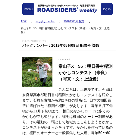
都築響一がお送りする有料メールマガジン 毎週水曜日発行！
menu
log in
TOP
バックナンバー
2019年05月 配信
案山子X 55：明日香村稲渕かかしコンテスト（奈良）（写真・文：上迫
愛）
BACKNUMBERS
バックナンバー：2019年05月08日 配信号 収録
travel
案山子X 55：明日香村稲渕
かかしコンテスト（奈良）
（写真・文：上迫愛）
こんにちは。上迫愛です。今回は
奈良県高市郡明日香村稲渕のかかしコンテストを紹介し
ます。石舞台古墳から約2キロの場所に、日本の棚田百
選に選ばれた「稲渕の棚田」があります。毎年８月下旬
頃から11月下旬頃まで、棚田のかかしロードに多くの
かかしが立ち並びます。稲渕は棚田のオーナー制度があ
り、その活動の一環として地域おこしをしようとかかし
コンテストが始まったそうです。かかしを作っているの
は、棚田のオーナーと一般募集した人達。毎年50〜60