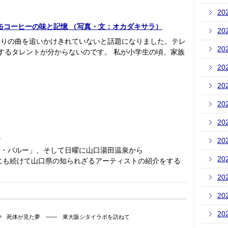
20
缶コーヒーの味と記憶 （写真・文：オカダキサラ）
20
行りの曲を追いかけきれていないと話題になりました。テレ
20
するタレントが分からないのです。 私が小学生の頃、家族
20
20
20
20
ン
20
コ・バルー」、そして日曜に山口湯田温泉から
20
然にも続けて山口県の知られざるアーティストの紹介をする
20
20
20
死体が見た夢 ―― 東大阪シタイラボを訪ねて