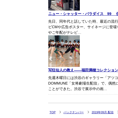
ニュー・シャッター・パラダイス 99 
先日、同年代と話していた時、最近の流
ビCMや広告ポスター、サイネージに登場
やご年配がテレビ…
写狂仙人の教え――福田満穂コレクショ
先週木曜日には渋谷のギャラリー「アツ
DOMMUNE「女将劇場生配信」で、偶
ことができた。渋谷で展示中の画…
TOP
バックナンバー
2019年09月 配信