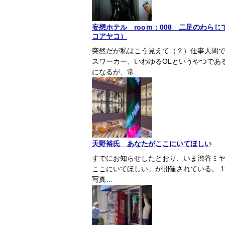
妄想ホテル rooｍ：008 二足のわら
コアヤコ）
突然だが私はこう見えて（？）仕事人間で
スワーカー、いわゆるOLというやつであ
になるが、常…
天野裕氏 あなたがここにいてほしい
すでにお知らせしたとおり、いま渋谷ミヤ
ここにいてほしい」が開催されている。 1
写真…