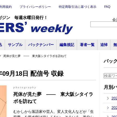
利用規約
プライバシーポリシー
特定商取引法に基づく表示
FAQ
ガジン 毎週水曜日発行！
会
込
サンプル
バックナンバー
編集後記
著者一覧
追悼
無
死体が見た夢 ―― 東大阪シタイラボを訪ねて
バッ
09月18日 配信号 収録
月別
photography
死体が見た夢 ―― 東大阪シタイラ
20
ボを訪ねて
20
むかしから落語家や芸人、変人文化人などが「生