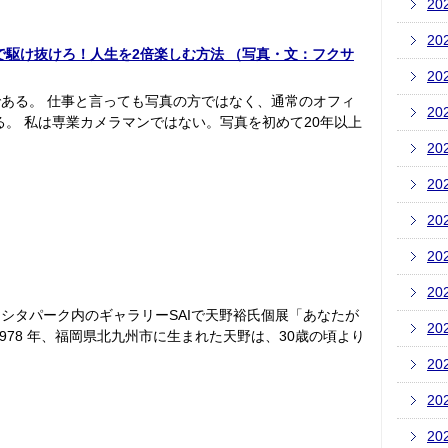
20
20
じで駆け抜けろ！人生を2倍楽しむ方法 （写真・文：フクサ
20
ある。 仕事と言っても写真の方ではなく、通常のオフィ
20
る。 私は専業カメラマンではない。写真を初めて20年以上
20
20
20
20
20
シタパーク内のギャラリーSAIで天野裕氏個展「あなたが
20
978 年、福岡県北九州市に生まれた天野は、30歳の頃より
20
20
20