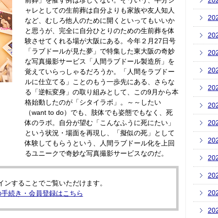
前葬」を催す例は珍しくない。そういう、半分シ
20
ャレとしての生前葬は自分よりも家族や友人知人
20
など、むしろ他人のために開くといってもいいか
と思うが、完全に自分ひとりのための生前葬を体
20
験させてくれる場が大阪にある。今年２月27日号
「ラブドールが見た夢」で特集した東大阪の奇妙
20
な写真撮影サービス「人間ラブドール製造所」を
20
覚えていらっしゃるだろうか。「人間をラブドー
ルに仕立てる」ことのもう一歩先にある、さらな
20
る「逆転変身」の取り組みとして、この9月から本
格始動したのが「シタイラボ」。～～したい
20
（want to do）でも、肢体でも姿態でもなく、死
体のラボ。自分が望む「こんなふうに死にたい」
20
という状況・場面を再現し、「擬似の死」として
20
体験してもらうという、人間ラブドール化を上回
るユニークで奇妙な写真撮影サービスなのだ。
20
20
インすることでご覧いただけます。
20
の手続き・会員登録はこちら
20