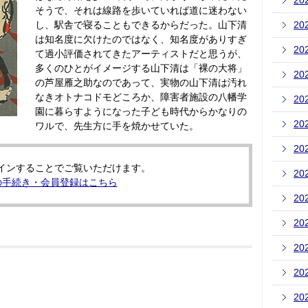
20
そうで、それは線路を歩いていれば道に迷わない
し、駅舎で寝ることもできるからだった。山下清
20
は知名度に欠けたのではなく、知名度がありすぎ
20
て過小評価されてきたアーティストだと思うが、
多くのひとがイメージする山下清は「裸の大将」
20
の芦屋雁之助なのであって、実物の山下清は汚れ
なきオトナコドモどころか、障害者施設の八幡学
20
園に暮らすようになった子ども時代からかなりの
20
ワルで、先生方に手を焼かせていた。
20
インすることでご覧いただけます。
20
の手続き・会員登録はこちら
20
20
20
20
20