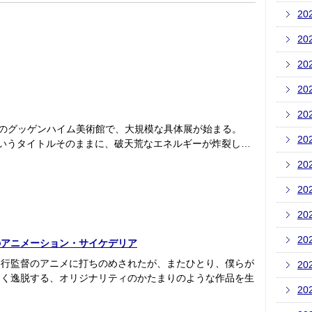
20
20
20
20
20
クのグッゲンハイム美術館で、大規模な具体展が始まる。
20
OUND』というタイトルそのままに、破天荒なエネルギーが炸裂し…
20
20
20
20
のアニメーション・サイケデリア
勝行監督のアニメに打ちのめされたが、またひとり、僕らが
20
しく逸脱する、オリジナリティのかたまりのような作品を生
20