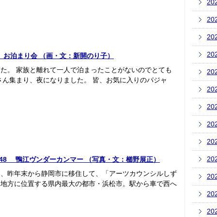
20
20
20
20
 お泊まり会 （画・文：新開のり子）
た。 家族と離れて一人で泊まったことがないのでとても
20
さん集まり、夜になりました。 皆、お気に入りのパジャ
20
20
20
20
20
.48 鴨江ヴンダーカンマー （写真・文：櫛野展正）
ら、昨年末から静岡市に移住して、「アーツカウンシルしず
20
州地方に位置する県内最大の都市・浜松市。駅から車で西へ
20
20