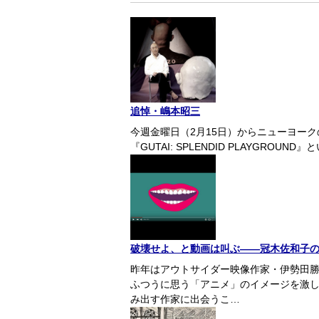
追悼・嶋本昭三
今週金曜日（2月15日）からニューヨー
『GUTAI: SPLENDID PLAYGR
破壊せよ、と動画は叫ぶ――冠木佐和子
昨年はアウトサイダー映像作家・伊勢田
ふつうに思う「アニメ」のイメージを激
み出す作家に出会うこ…