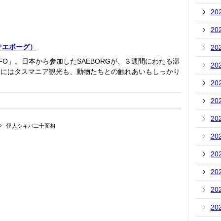
20
20
サエボーグ）
20
OFO」。日本から参加したSAEBORGが、３週間にわたる滞
20
間にはタスマニア観光も、動物たちとの触れあいもしっかり
20
20
20
怪人シキバ二十面相
20
20
20
20
20