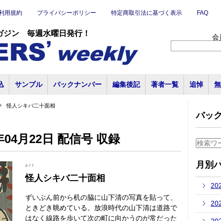
利用規約
プライバシーポリシー
特定商取引法に基づく表示
FAQ
ガジン 毎週水曜日発行！
会
込
サンプル
バックナンバー
編集後記
著者一覧
追悼
無
怪人シキバ二十面相
バッ
04月22日 配信号 収録
月別
art
怪人シキバ二十面相
20
ずいぶん前から机の脇に山下清の写真を貼って、
20
ときどき眺めている。放浪時代の山下清は道路で
はなく線路を歩いて次の町に向かうのが常だった