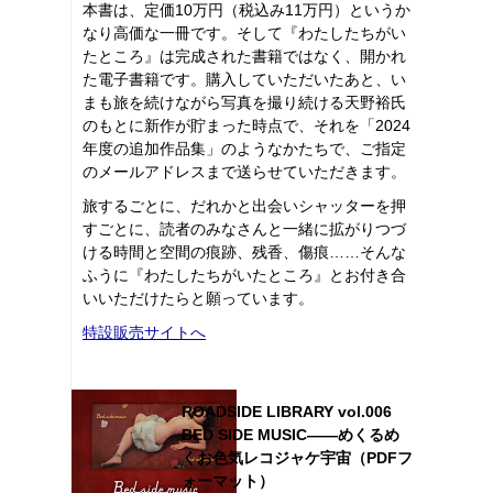
本書は、定価10万円（税込み11万円）というか
なり高価な一冊です。そして『わたしたちがい
たところ』は完成された書籍ではなく、開かれ
た電子書籍です。購入していただいたあと、い
まも旅を続けながら写真を撮り続ける天野裕氏
のもとに新作が貯まった時点で、それを「2024
年度の追加作品集」のようなかたちで、ご指定
のメールアドレスまで送らせていただきます。
旅するごとに、だれかと出会いシャッターを押
すごとに、読者のみなさんと一緒に拡がりつづ
ける時間と空間の痕跡、残香、傷痕……そんな
ふうに『わたしたちがいたところ』とお付き合
いいただけたらと願っています。
特設販売サイトへ
ROADSIDE LIBRARY vol.006
BED SIDE MUSIC――めくるめ
くお色気レコジャケ宇宙（PDFフ
ォーマット）