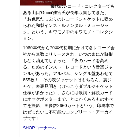
稀代のレコード・コレクターでも
ある山口‘Gucci’佳宏氏が長年収集してきた、
「お色気たっぷりのレコードジャケットに収め
られた和製インストルメンタル・ミュージッ
ク」という、キワモノ中のキワモノ・コレクシ
ョン。
1960年代から70年代初期にかけて各レコード会
社から無数にリリースされ、いつのまにか跡形
もなく消えてしまった、「夜のムードを高め
る」ためのインスト・レコードという音楽ジャ
ンルがあった。アルバム、シングル盤あわせて
855枚！ その表ジャケットはもちろん、裏ジ
ャケ、表裏見開き（けっこうダブルジャケット
仕様が多かった）、さらには歌詞・解説カード
にオマケポスターまで、とにかくあるものすべ
てを撮影。画像数2660カットという、印刷本で
はぜったいに不可能なコンプリート・アーカイ
ブです！
SHOPコーナーへ