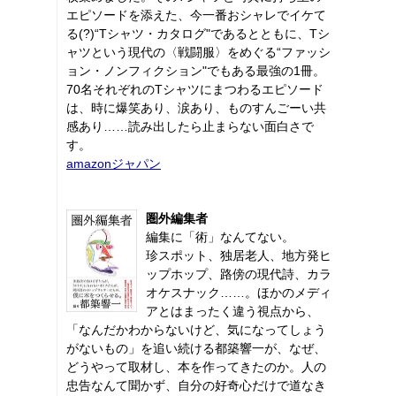
エピソードを添えた、今一番おシャレでイケて
る(?)“Tシャツ・カタログ"であるとともに、Tシ
ャツという現代の〈戦闘服〉をめぐる“ファッシ
ョン・ノンフィクション"でもある最強の1冊。
70名それぞれのTシャツにまつわるエピソード
は、時に爆笑あり、涙あり、ものすんごーい共
感あり……読み出したら止まらない面白さで
す。
amazonジャパン
圏外編集者
編集に「術」なんてない。
珍スポット、独居老人、地方発ヒ
ップホップ、路傍の現代詩、カラ
オケスナック……。ほかのメディ
アとはまったく違う視点から、
「なんだかわからないけど、気になってしょう
がないもの」を追い続ける都築響一が、なぜ、
どうやって取材し、本を作ってきたのか。人の
忠告なんて聞かず、自分の好奇心だけで道なき