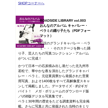
SHOPコーナーへ
ROADSIDE LIBRARY vol.003
おんなのアルバム キャバレー・
ベラミの踊り子たち（PDFフォー
マット）
伝説のグランドキャバレー・ベラ
ミ・・・そのステージを飾った踊
り子、芸人たちの写真コレクション・アルバム
がついに完成！
かつて日本一の石炭積み出し港だった北九州市
若松で、華やかな夜を演出したグランドキャバ
レー・ベラミ。元従業員寮から発掘された営業
用写真、およそ1400枚をすべて高解像度スキャ
ンして掲載しました。データサイズ・約2ギガ
バイト！ メガ・ボリュームのダウンロード版
／USB版デジタル写真集です。
ベラミ30年間の歴史をたどる調査資料も完全掲
載。さらに写真と共に発掘された当時の８ミリ