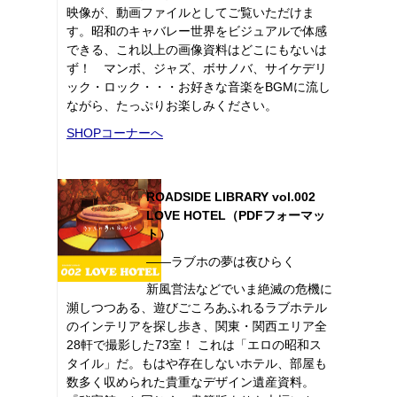
映像が、動画ファイルとしてご覧いただけま
す。昭和のキャバレー世界をビジュアルで体感
できる、これ以上の画像資料はどこにもないは
ず！ マンボ、ジャズ、ボサノバ、サイケデリ
ック・ロック・・・お好きな音楽をBGMに流し
ながら、たっぷりお楽しみください。
SHOPコーナーへ
ROADSIDE LIBRARY vol.002
LOVE HOTEL（PDFフォーマッ
ト）
――ラブホの夢は夜ひらく
新風営法などでいま絶滅の危機に
瀕しつつある、遊びごころあふれるラブホテル
のインテリアを探し歩き、関東・関西エリア全
28軒で撮影した73室！ これは「エロの昭和ス
タイル」だ。もはや存在しないホテル、部屋も
数多く収められた貴重なデザイン遺産資料。