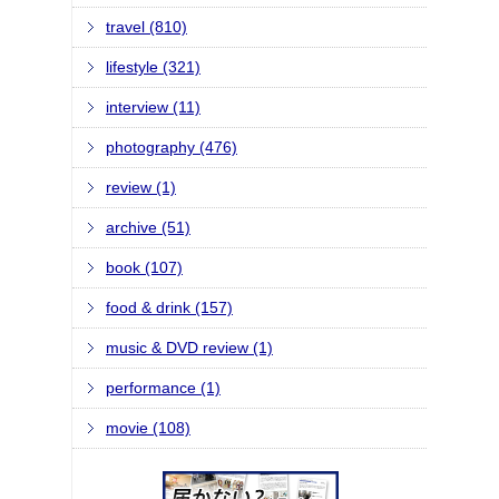
travel (810)
lifestyle (321)
interview (11)
photography (476)
review (1)
archive (51)
book (107)
food & drink (157)
music & DVD review (1)
performance (1)
movie (108)