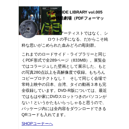
ROADSIDE LIBRARY vol.005
渋谷残酷劇場（PDFフォーマッ
ト）
プロのアーティストではなく、シ
ロウトの手になる、だからこそ純
粋な思いがこめられた血みどろの彫刻群。
これまでのロードサイド・ライブラリーと同じ
くPDF形式で全289ページ（833MB）。展覧会
ではコラージュした壁画として展示した、もと
の写真280点以上を高解像度で収録。もちろん
コピープロテクトなし！ そして同じく会場で
常時上映中の日本、台湾、タイの動画３本も完
全収録しています。DVD-R版については、最近
ではもはや家にDVDスロットつきのパソコンが
ない！というかたもいらっしゃると思うので、
パッケージ内には全内容をダウンロードできる
QRコードも入れてます。
SHOPコーナーへ