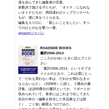
道を歩んできた編集者の言葉。
多数決で負ける子たちが、「オトナ」になれな
いオトナたちが、周回遅れのトップランナーた
ちが、僕に本をつくらせる。
編集を入り口に、「新しいことをしたい」すべ
てのひとの心を撃つ一冊。
amazonジャパン
ROADSIDE BOOKS
書評2006-2014
こころがかゆいときに読んでくだ
さい
「書評2006-2014」というサブタ
イトルのとおり、これは僕にとっ
て『だれも買わない本は、だれかが買わなきゃ
ならないんだ』（2008年）に続く、２冊めの書
評集。ほぼ80冊分の書評というか、リポートが
収められていて、巻末にはこれまで出してきた
自分の本の（編集を担当した作品集などは除
く）、ごく短い解題もつけてみた。