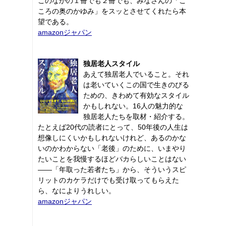
このなかの１冊でも２冊でも、みなさんの「こ
ころの奥のかゆみ」をスッとさせてくれたら本
望である。
amazonジャパン
独居老人スタイル
あえて独居老人でいること。それ
は老いていくこの国で生きのびる
ための、きわめて有効なスタイル
かもしれない。16人の魅力的な
独居老人たちを取材・紹介する。
たとえば20代の読者にとって、50年後の人生は
想像しにくいかもしれないけれど、あるのかな
いのかわからない「老後」のために、いまやり
たいことを我慢するほどバカらしいことはない
――「年取った若者たち」から、そういうスピ
リットのカケラだけでも受け取ってもらえた
ら、なによりうれしい。
amazonジャパン