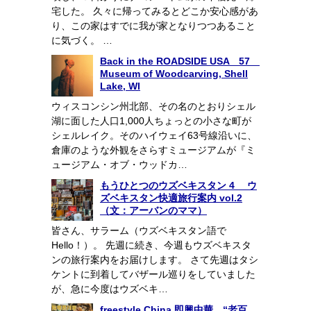
宅した。 久々に帰ってみるとどこか安心感があ
り、この家はすでに我が家となりつつあること
に気づく。 …
Back in the ROADSIDE USA 57
Museum of Woodcarving, Shell
Lake, WI
ウィスコンシン州北部、その名のとおりシェル
湖に面した人口1,000人ちょっとの小さな町が
シェルレイク。そのハイウェイ63号線沿いに、
倉庫のような外観をさらすミュージアムが『ミ
ュージアム・オブ・ウッドカ…
もうひとつのウズベキスタン 4 ウ
ズベキスタン快適旅行案内 vol.2
（文：アーバンのママ）
皆さん、サラーム（ウズベキスタン語で
Hello！）。 先週に続き、今週もウズベキスタ
ンの旅行案内をお届けします。 さて先週はタシ
ケントに到着してバザール巡りをしていました
が、急に今度はウズベキ…
freestyle China 即興中華 “老百