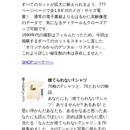
すべてのカットが拡大に耐えられるよう、777
ページページで全1.8ギガのメガ・サイズ電
書！ 通常の電子書籍よりもはるかに高解像度
のデータで、気になるディテールもクローズア
ップ可能です。
1990年代の撮影はフィルムだったため、今回は
掲載するすべてのカットをスキャンし直した
「オリジナルからのデジタル・リマスター」。
これより詳しい秘宝館の本は存在しません！
SHOPコーナーへ
捨てられないTシャツ
70枚のTシャツと、70とおりの物
語。
あなたにも〈捨てられないTシャ
ツ〉ありませんか? あるある! と
思い浮かんだあなたも、あるかなあと思ったあ
なたにも読んでほしい。読めば誰もが心に思い
当たる「なんだか捨てられないTシャツ」を70
枚集めました。そのTシャツと写真に持ち主の