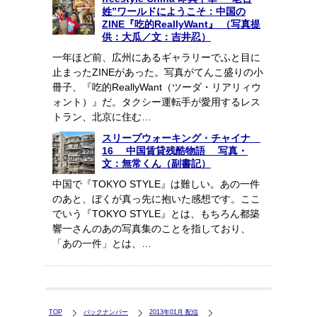
姓”ワールドにようこそ：中国の
ZINE『吃的ReallyWant』 （写真提
供：大瓜／文：吉井忍）
一年ほど前、広州にあるギャラリーでふと目に
止まったZINEがあった。写真がてんこ盛りの小
冊子、『吃的ReallyWant（ツーダ・リアリィウ
ォント）』だ。タクシー運転手が愛用するレス
トラン、北京に住む…
スリープウォーキング・チャイナ
16 中国賃貸残酷物語 写真・
文：無常くん（副書記）
中国で『TOKYO STYLE』は難しい。あの一件
のあと、ぼくが真っ先に抱いた感想です。ここ
でいう『TOKYO STYLE』とは、もちろん都築
響一さんのあの写真集のことを指しており、
「あの一件」とは、…
TOP
バックナンバー
2013年01月 配信