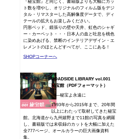
『秘宝館』と同じく、書籍版よりも大幅にカッ
ト数を増やし、オリジナルのフィルム版をデジ
タル・リマスターした高解像度データで、ディ
テールの拡大もお楽しみください。
円形ベッド、鏡張りの壁や天井、虹色のシャギ
ー・カーペット・・・日本人の血と吐息を桃色
に染めあげる、禁断のインテリアデザイン・エ
レメントのほとんどすべてが、ここにある！
SHOPコーナーへ
ROADSIDE LIBRARY vol.001
秘宝館（PDFフォーマット）
――秘宝よ永遠に
1993年から2015年まで、20年間
以上にわたって取材してきた秘宝
館。北海道から九州嬉野まで11館の写真を網羅
し、書籍版では未収録のカットを大幅に加えた
全777ページ、オールカラーの巨大画像資料
集。