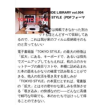
ROADSIDE LIBRARY vol.004
TOKYO STYLE（PDFフォーマ
ット）
書籍版では掲載できなかった別カ
ットもほとんどすべて収録してあ
るので、これは我が家のフィルム収納箱そのも
のと言ってもいい
電子書籍版『TOKYO STYLE』の最大の特徴は
「拡大」にある。キーボードで、あるいは指先
でズームアップしてもらえれば、机の上のカセ
ットテープの曲目リストや、本棚に詰め込まれ
た本の題名もかなりの確度で読み取ることがで
きる。他人の生活を覗き見する楽しみが
『TOKYO STYLE』の本質だとすれば、電書版
の「拡大」とはその密やかな楽しみを倍加させ
る「覗き込み」の快感なのだ――どんなに高価
で精巧な印刷でも、本のかたちではけっして得
ることのできない。