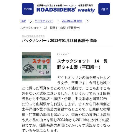
都築響一がお送りする有料メールマガジン 毎週水曜日発行！
menu
log in
TOP
バックナンバー
2013年01月 配信
スナックショット 14 長野３＋山梨（平田順一）
BACKNUMBERS
バックナンバー：2013年01月23日 配信号 収録
travel
スナックショット 14 長
野３＋山梨（平田順一）
どうもオッサンの面を被ったカメ
ラ女子、平田です。今回も地域ご
とに撮った写真をまとめていく過程で、ここもあそこも
外せないと選択に迷いました。というわけでもう１回長
野県から中信地方・諏訪・伊那、中央本線と国道20号
に沿って山梨県からお送りします。古くから日本海側と
太平洋側を繋ぐ街道の交錯するところで、伝統的な宿場
町・門前町の風情を留めつつ、街角や店の背後に上高地
や八ヶ岳の山々を望む2004年から2011年にかけての記
録ですが、撮影時期の新旧にかかわらず現況がどうなっ
ているか気になります。