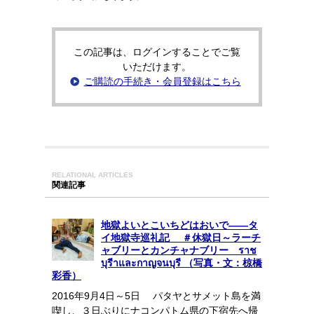
この記事は、ログインすることでご覧
いただけます。
ご購読の手続き・会員登録はこちら
RELATIONAL ARTICLES
関連記事
地獄よいとこいちどはおいで――タ
イ地獄寺巡礼記 ＃休獄日～ラーチ
ャブリーとカンチャナブリー ราช
บุรีาและกาญจนบุรี （写真・文：椋橋
彩香）
2016年9月4日～5日 パタヤとサメット島を満
喫し、３日ぶりにナコンパトム県の下宿先へ帰